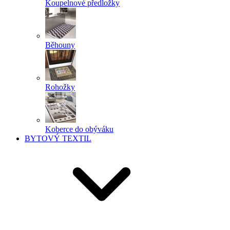
Koupelnové předložky
Běhouny
Rohožky
Koberce do obýváku
BYTOVÝ TEXTIL