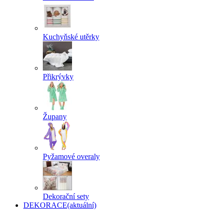
Kuchyňské utěrky
Přikrývky
Župany
Pyžamové overaly
Dekorační sety
DEKORACE
(aktuální)