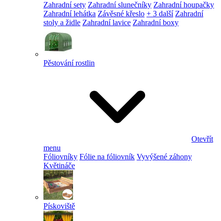
Zahradní sety
Zahradní slunečníky
Zahradní houpačky
Zahradní lehátka
Závěsné křeslo
+ 3 další
Zahradní
stoly a židle
Zahradní lavice
Zahradní boxy
Pěstování rostlin
Otevřít
menu
Fóliovníky
Fólie na fóliovník
Vyvýšené záhony
Květináče
Pískoviště