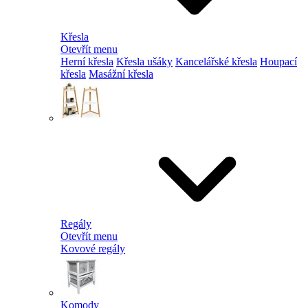
Křesla
Otevřít menu
Herní křesla
Křesla ušáky
Kancelářské křesla
Houpací
křesla
Masážní křesla
Regály
Otevřít menu
Kovové regály
Komody