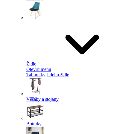
Židle
Otevřít menu
Taburetky
Jídelní židle
Věšáky a stojany
Botníky