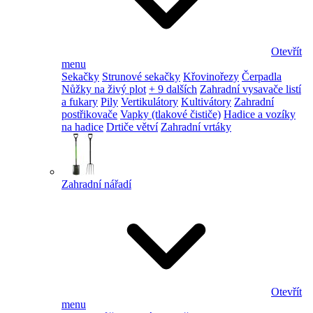
Otevřít
menu
Sekačky
Strunové sekačky
Křovinořezy
Čerpadla
Nůžky na živý plot
+ 9 dalších
Zahradní vysavače listí
a fukary
Pily
Vertikulátory
Kultivátory
Zahradní
postřikovače
Vapky (tlakové čističe)
Hadice a vozíky
na hadice
Drtiče větví
Zahradní vrtáky
Zahradní nářadí
Otevřít
menu