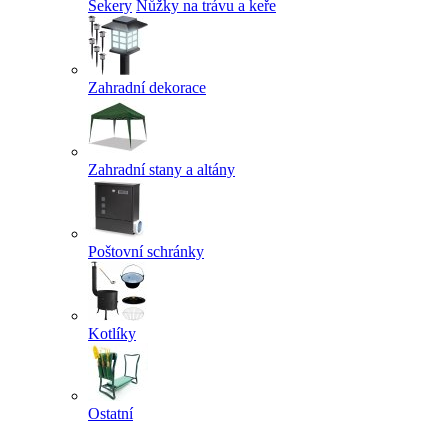
Sekery
Nůžky na trávu a keře
Zahradní dekorace
Zahradní stany a altány
Poštovní schránky
Kotlíky
Ostatní