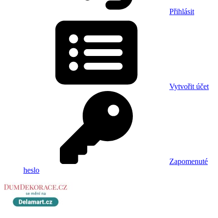
Přihlásit
Vytvořit účet
Zapomenuté
heslo