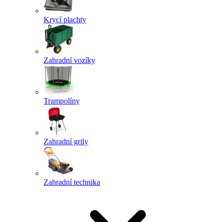
Krycí plachty
Zahradní vozíky
Trampolíny
Zahradní grily
Zahradní technika