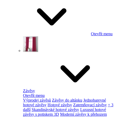
Otevřít menu
Závěsy
Otevřít menu
Výprodej závěsů
Závěsy do altánku
Jednobarevné
hotové závěsy
Hotové závěsy
Zatemňovací závěsy
+ 3
další
Skandinávské hotové závěsy
Luxusní hotové
závěsy s potiskem 3D
Moderní závěsy k přehozem