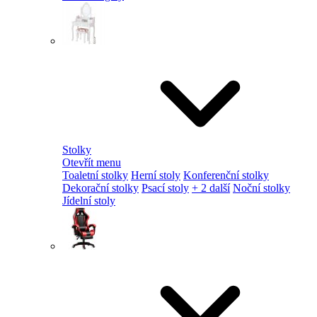
Stolky
Otevřít menu
Toaletní stolky
Herní stoly
Konferenční stolky
Dekorační stolky
Psací stoly
+ 2 další
Noční stolky
Jídelní stoly