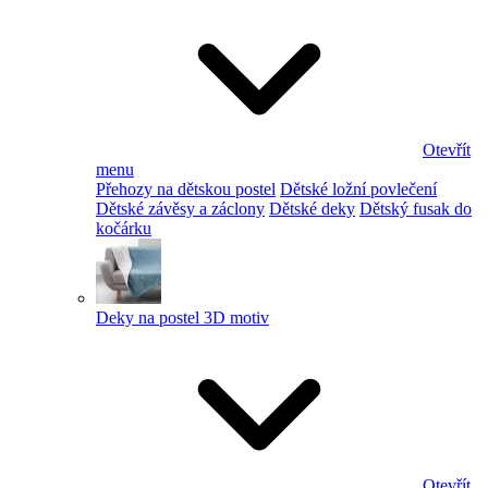
Otevřít
menu
Přehozy na dětskou postel
Dětské ložní povlečení
Dětské závěsy a záclony
Dětské deky
Dětský fusak do
kočárku
Deky na postel 3D motiv
Otevřít