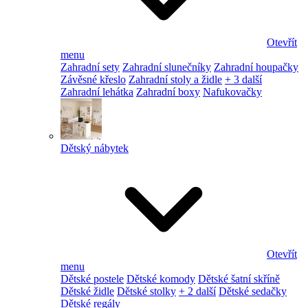
Otevřít
menu
Zahradní sety
Zahradní slunečníky
Zahradní houpačky
Závěsné křeslo
Zahradní stoly a židle
+ 3 další
Zahradní lehátka
Zahradní boxy
Nafukovačky
Dětský nábytek
Otevřít
menu
Dětské postele
Dětské komody
Dětské šatní skříně
Dětské židle
Dětské stolky
+ 2 další
Dětské sedačky
Dětské regály