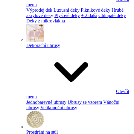
menu
Výprodej dek
Luxusní deky
Piknikové deky
Hrubé
akrylové deky
Plyšové deky
+ 2 další
Chlupaté deky
Deky z mikrovlákna
Dekorační ubrusy
Otevřít
menu
Jednobarevné ubrusy
Ubrusy se vzorem
Vánoční
ubrusy
Velikonoční ubrusy
Prostírání na stůl