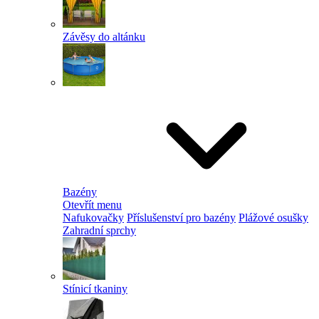
Závěsy do altánku
Bazény
Otevřít menu
Nafukovačky
Příslušenství pro bazény
Plážové osušky
Zahradní sprchy
Stínicí tkaniny