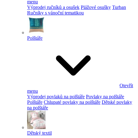
menu
Výprodej ručníků a osušek
Plážové osušky
Turban
Ručníky s vánoční tematikou
Polštáře
Otevřít
menu
Výprodej povlaků na polštáře
Povlaky na polštáře
Polštáře
Chlupaté povlaky na polštáře
Dětské povlaky
na polštáře
Dětský textil