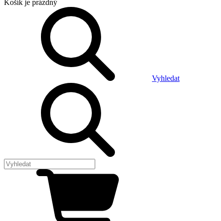
Košík
je prázdný
Vyhledat