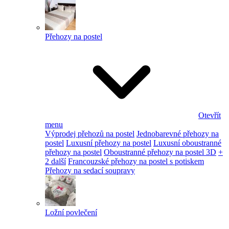
Přehozy na postel
Otevřít
menu
Výprodej přehozů na postel
Jednobarevné přehozy na
postel
Luxusní přehozy na postel
Luxusní oboustranné
přehozy na postel
Oboustranné přehozy na postel 3D
+
2 další
Francouzské přehozy na postel s potiskem
Přehozy na sedací soupravy
Ložní povlečení