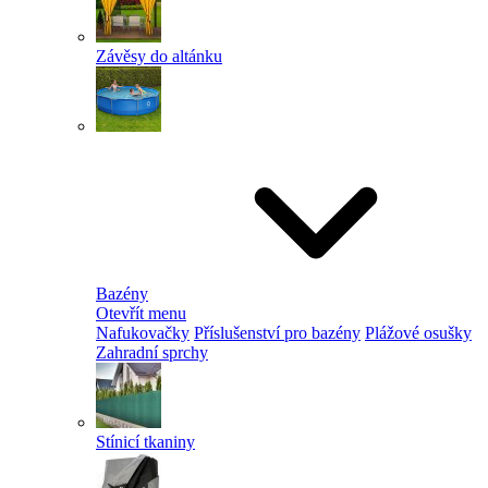
Závěsy do altánku
Bazény
Otevřít menu
Nafukovačky
Příslušenství pro bazény
Plážové osušky
Zahradní sprchy
Stínicí tkaniny