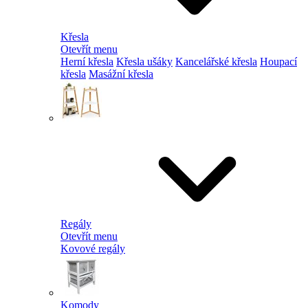
Křesla
Otevřít menu
Herní křesla
Křesla ušáky
Kancelářské křesla
Houpací
křesla
Masážní křesla
Regály
Otevřít menu
Kovové regály
Komody