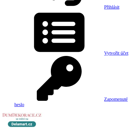
Přihlásit
Vytvořit účet
Zapomenuté
heslo