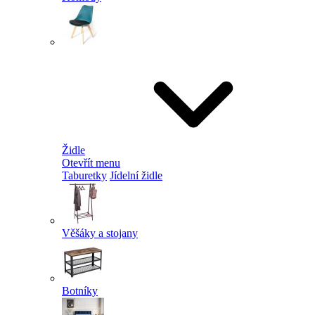
Židle
Otevřít menu
Taburetky
Jídelní židle
Věšáky a stojany
Botníky