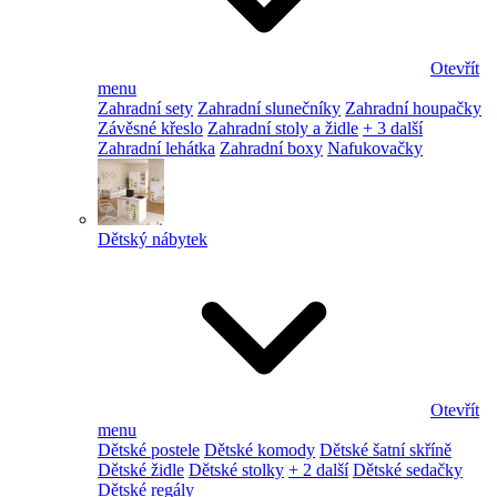
Otevřít
menu
Zahradní sety
Zahradní slunečníky
Zahradní houpačky
Závěsné křeslo
Zahradní stoly a židle
+ 3 další
Zahradní lehátka
Zahradní boxy
Nafukovačky
Dětský nábytek
Otevřít
menu
Dětské postele
Dětské komody
Dětské šatní skříně
Dětské židle
Dětské stolky
+ 2 další
Dětské sedačky
Dětské regály