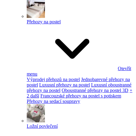
Přehozy na postel
Otevřít
menu
Výprodej přehozů na postel
Jednobarevné přehozy na
postel
Luxusní přehozy na postel
Luxusní oboustranné
přehozy na postel
Oboustranné přehozy na postel 3D
+
2 další
Francouzské přehozy na postel s potiskem
Přehozy na sedací soupravy
Ložní povlečení