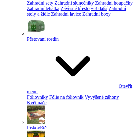
Zahradní sety
Zahradní slunečníky
Zahradní houpačky
Zahradní lehátka
Závěsné křeslo
+ 3 další
Zahradní
stoly a židle
Zahradní lavice
Zahradní boxy
Pěstování rostlin
Otevřít
menu
Fóliovníky
Fólie na fóliovník
Vyvýšené záhony
Květináče
Pískoviště