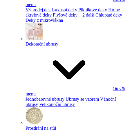
menu
Výprodej dek
Luxusní deky
Piknikové deky
Hrubé
akrylové deky
Plyšové deky
+ 2 další
Chlupaté deky
Deky z mikrovlákna
Dekorační ubrusy
Otevřít
menu
Jednobarevné ubrusy
Ubrusy se vzorem
Vánoční
ubrusy
Velikonoční ubrusy
Prostírání na stůl