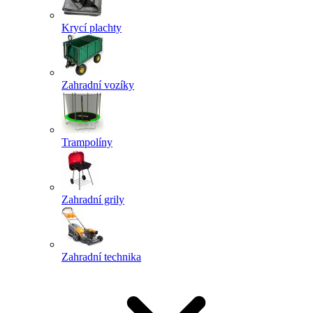
Krycí plachty
Zahradní vozíky
Trampolíny
Zahradní grily
Zahradní technika