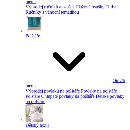
menu
Výprodej ručníků a osušek
Plážové osušky
Turban
Ručníky s vánoční tematikou
Polštáře
Otevřít
menu
Výprodej povlaků na polštáře
Povlaky na polštáře
Polštáře
Chlupaté povlaky na polštáře
Dětské povlaky
na polštáře
Dětský textil