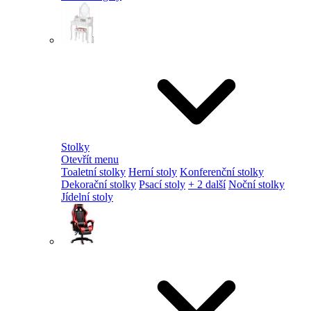
Stolky
Otevřít menu
Toaletní stolky
Herní stoly
Konferenční stolky
Dekorační stolky
Psací stoly
+ 2 další
Noční stolky
Jídelní stoly