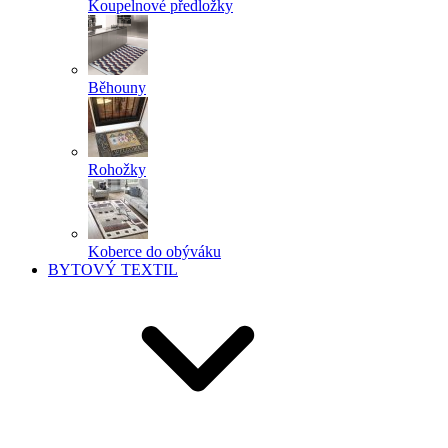
Koupelnové předložky
Běhouny
Rohožky
Koberce do obýváku
BYTOVÝ TEXTIL