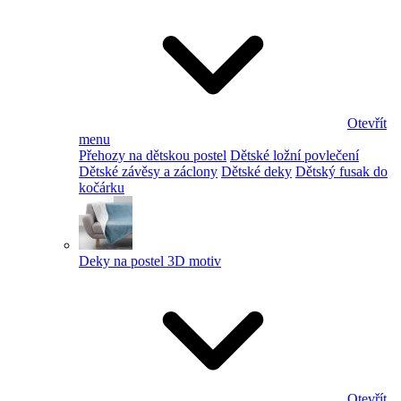
Otevřít
menu
Přehozy na dětskou postel
Dětské ložní povlečení
Dětské závěsy a záclony
Dětské deky
Dětský fusak do
kočárku
Deky na postel 3D motiv
Otevřít