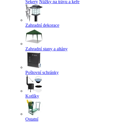
Sekery
Nůžky na trávu a keře
Zahradní dekorace
Zahradní stany a altány
Poštovní schránky
Kotlíky
Ostatní