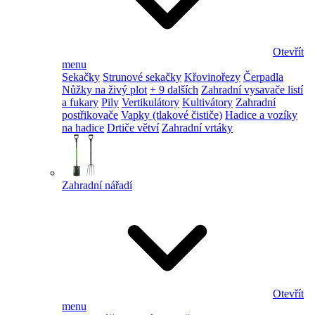
Otevřít
menu
Sekačky
Strunové sekačky
Křovinořezy
Čerpadla
Nůžky na živý plot
+ 9 dalších
Zahradní vysavače listí
a fukary
Pily
Vertikulátory
Kultivátory
Zahradní
postřikovače
Vapky (tlakové čističe)
Hadice a vozíky
na hadice
Drtiče větví
Zahradní vrtáky
Zahradní nářadí
Otevřít
menu