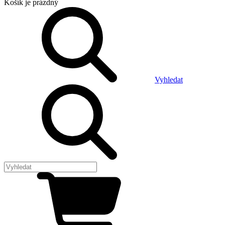
Košík
je prázdný
Vyhledat