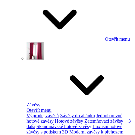
Otevřít menu
Závěsy
Otevřít menu
Výprodej závěsů
Závěsy do altánku
Jednobarevné
hotové závěsy
Hotové závěsy
Zatemňovací závěsy
+ 3
další
Skandinávské hotové závěsy
Luxusní hotové
závěsy s potiskem 3D
Moderní závěsy k přehozem