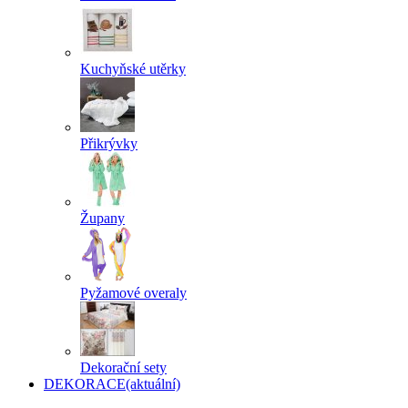
Kuchyňské utěrky
Přikrývky
Župany
Pyžamové overaly
Dekorační sety
DEKORACE
(aktuální)