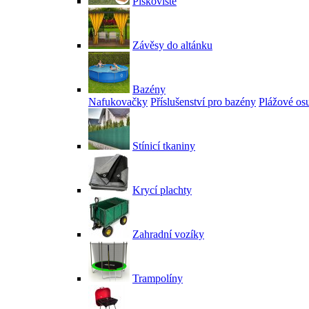
Pískoviště
Závěsy do altánku
Bazény
Nafukovačky
Příslušenství pro bazény
Plážové os
Stínicí tkaniny
Krycí plachty
Zahradní vozíky
Trampolíny