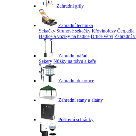
Zahradní grily
Zahradní technika
Sekačky
Strunové sekačky
Křovinořezy
Čerpadla
Hadice a vozíky na hadice
Drtiče větví
Zahradní v
Zahradní nářadí
Sekery
Nůžky na trávu a keře
Zahradní dekorace
Zahradní stany a altány
Poštovní schránky