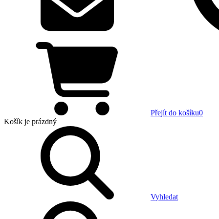
Přejít do košíku
0
Košík
je prázdný
Vyhledat