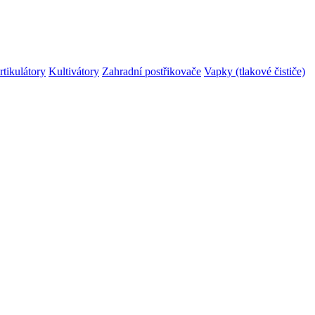
rtikulátory
Kultivátory
Zahradní postřikovače
Vapky (tlakové čističe)