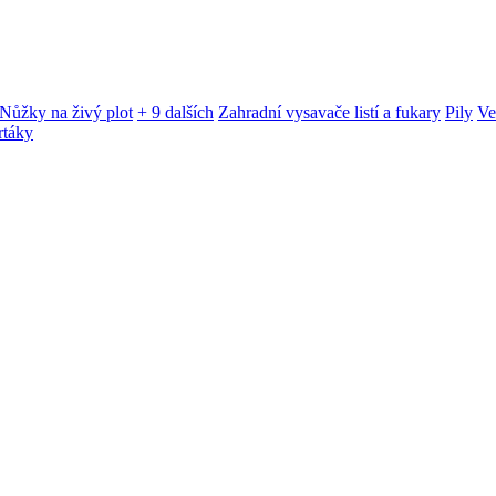
Nůžky na živý plot
+ 9 dalších
Zahradní vysavače listí a fukary
Pily
Ve
rtáky