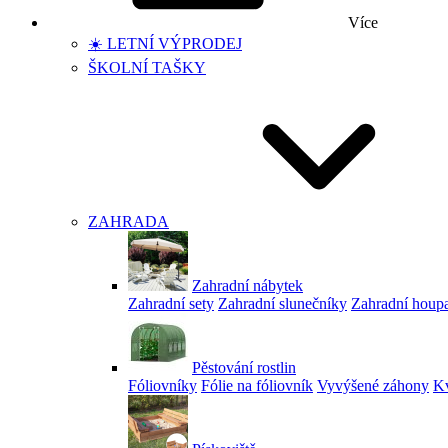
Více
☀️ LETNÍ VÝPRODEJ
ŠKOLNÍ TAŠKY
ZAHRADA
Zahradní nábytek
Zahradní sety
Zahradní slunečníky
Zahradní houp
Pěstování rostlin
Fóliovníky
Fólie na fóliovník
Vyvýšené záhony
Kv