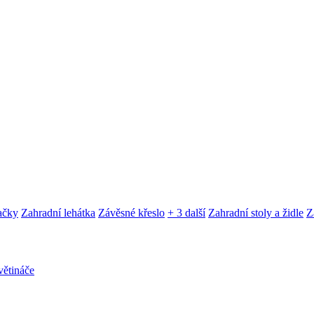
ačky
Zahradní lehátka
Závěsné křeslo
+ 3 další
Zahradní stoly a židle
Z
ětináče