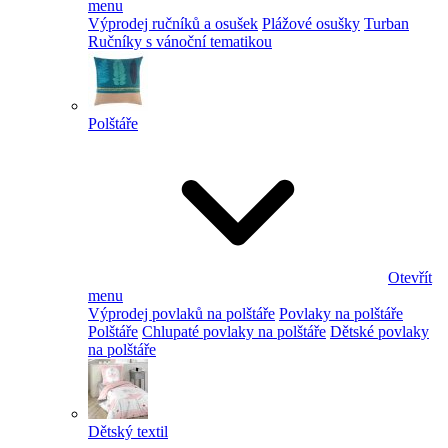
menu
Výprodej ručníků a osušek
Plážové osušky
Turban
Ručníky s vánoční tematikou
Polštáře
Otevřít
menu
Výprodej povlaků na polštáře
Povlaky na polštáře
Polštáře
Chlupaté povlaky na polštáře
Dětské povlaky
na polštáře
Dětský textil