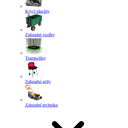
Krycí plachty
Zahradní vozíky
Trampolíny
Zahradní grily
Zahradní technika