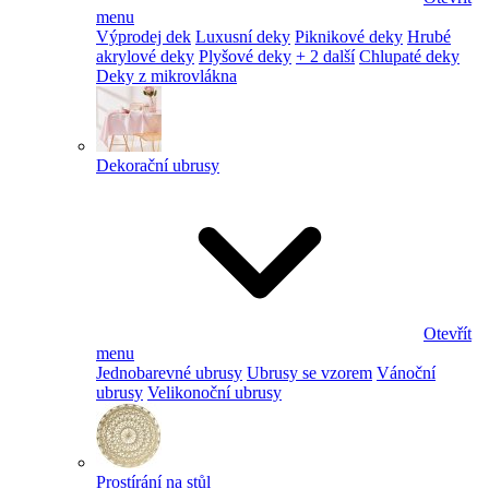
menu
Výprodej dek
Luxusní deky
Piknikové deky
Hrubé
akrylové deky
Plyšové deky
+ 2 další
Chlupaté deky
Deky z mikrovlákna
Dekorační ubrusy
Otevřít
menu
Jednobarevné ubrusy
Ubrusy se vzorem
Vánoční
ubrusy
Velikonoční ubrusy
Prostírání na stůl