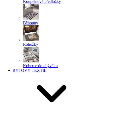
Koupelnové předložky
Běhouny
Rohožky
Koberce do obýváku
BYTOVÝ TEXTIL