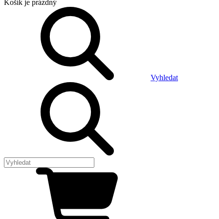
Košík
je prázdný
Vyhledat