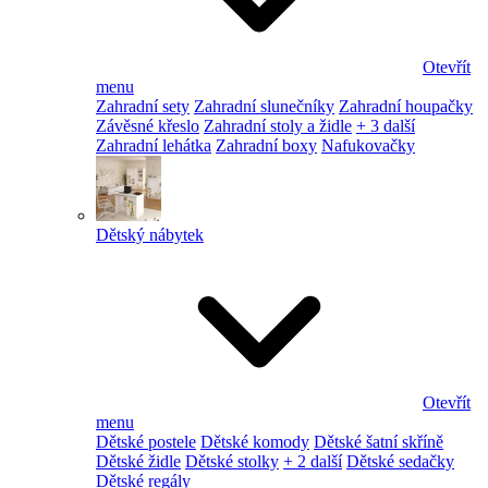
Otevřít
menu
Zahradní sety
Zahradní slunečníky
Zahradní houpačky
Závěsné křeslo
Zahradní stoly a židle
+ 3 další
Zahradní lehátka
Zahradní boxy
Nafukovačky
Dětský nábytek
Otevřít
menu
Dětské postele
Dětské komody
Dětské šatní skříně
Dětské židle
Dětské stolky
+ 2 další
Dětské sedačky
Dětské regály