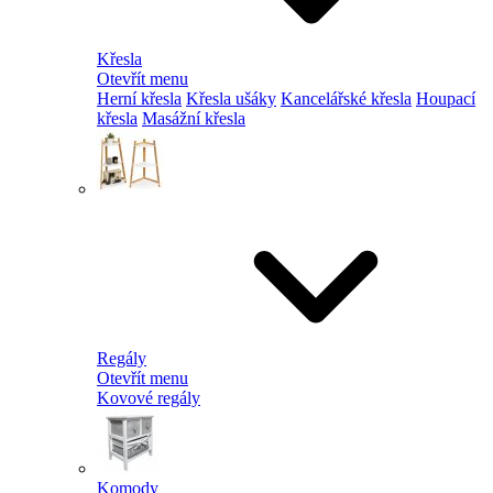
Křesla
Otevřít menu
Herní křesla
Křesla ušáky
Kancelářské křesla
Houpací
křesla
Masážní křesla
Regály
Otevřít menu
Kovové regály
Komody