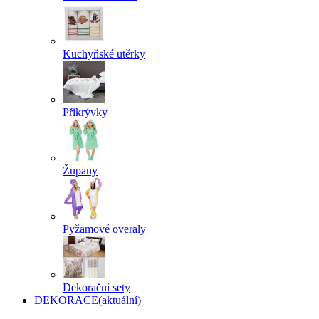
Kuchyňské utěrky
Přikrývky
Župany
Pyžamové overaly
Dekorační sety
DEKORACE
(aktuální)