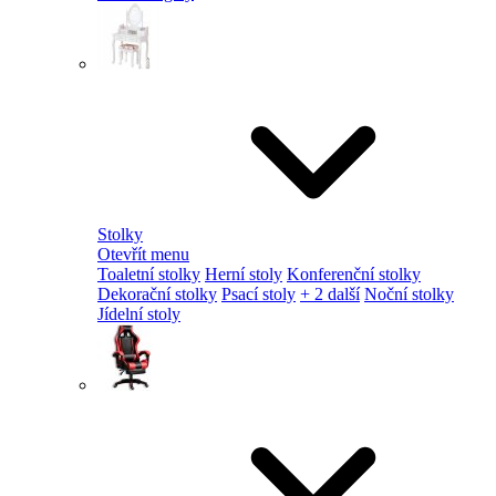
Stolky
Otevřít menu
Toaletní stolky
Herní stoly
Konferenční stolky
Dekorační stolky
Psací stoly
+ 2 další
Noční stolky
Jídelní stoly