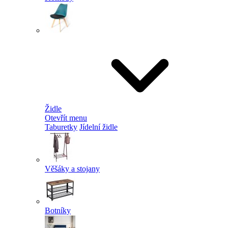
Židle
Otevřít menu
Taburetky
Jídelní židle
Věšáky a stojany
Botníky