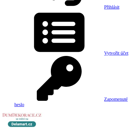
Přihlásit
Vytvořit účet
Zapomenuté
heslo