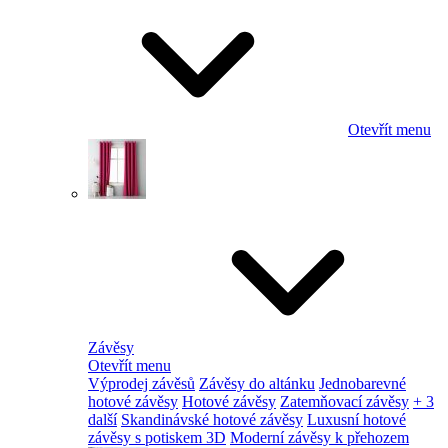
Otevřít menu
Závěsy
Otevřít menu
Výprodej závěsů
Závěsy do altánku
Jednobarevné
hotové závěsy
Hotové závěsy
Zatemňovací závěsy
+ 3
další
Skandinávské hotové závěsy
Luxusní hotové
závěsy s potiskem 3D
Moderní závěsy k přehozem