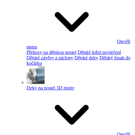
Otevřít
menu
Přehozy na dětskou postel
Dětské ložní povlečení
Dětské závěsy a záclony
Dětské deky
Dětský fusak do
kočárku
Deky na postel 3D motiv
Otevřít