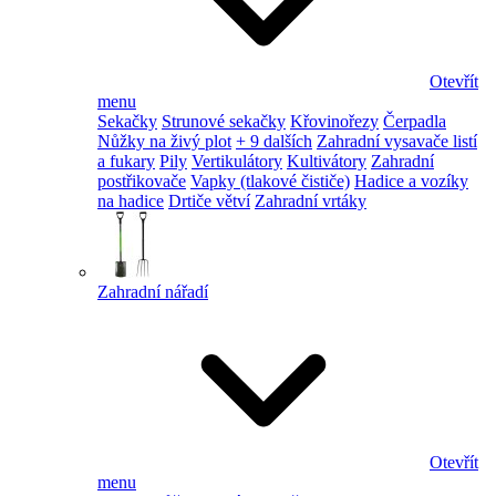
Otevřít
menu
Sekačky
Strunové sekačky
Křovinořezy
Čerpadla
Nůžky na živý plot
+ 9 dalších
Zahradní vysavače listí
a fukary
Pily
Vertikulátory
Kultivátory
Zahradní
postřikovače
Vapky (tlakové čističe)
Hadice a vozíky
na hadice
Drtiče větví
Zahradní vrtáky
Zahradní nářadí
Otevřít
menu