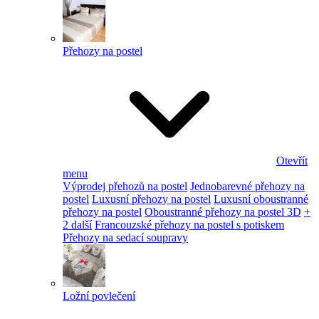
Přehozy na postel
Otevřít
menu
Výprodej přehozů na postel
Jednobarevné přehozy na
postel
Luxusní přehozy na postel
Luxusní oboustranné
přehozy na postel
Oboustranné přehozy na postel 3D
+
2 další
Francouzské přehozy na postel s potiskem
Přehozy na sedací soupravy
Ložní povlečení