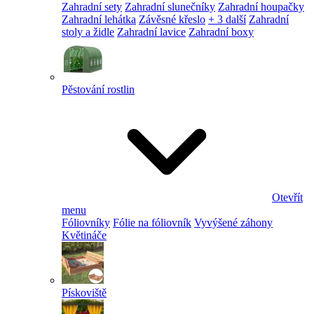
Zahradní sety
Zahradní slunečníky
Zahradní houpačky
Zahradní lehátka
Závěsné křeslo
+ 3 další
Zahradní
stoly a židle
Zahradní lavice
Zahradní boxy
Pěstování rostlin
Otevřít
menu
Fóliovníky
Fólie na fóliovník
Vyvýšené záhony
Květináče
Pískoviště