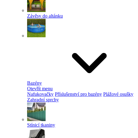
Závěsy do altánku
Bazény
Otevřít menu
Nafukovačky
Příslušenství pro bazény
Plážové osušky
Zahradní sprchy
Stínicí tkaniny