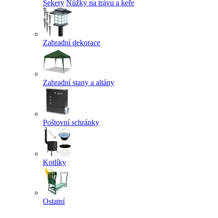
Sekery
Nůžky na trávu a keře
Zahradní dekorace
Zahradní stany a altány
Poštovní schránky
Kotlíky
Ostatní