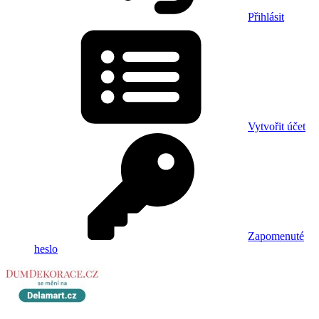
Přihlásit
Vytvořit účet
Zapomenuté
heslo