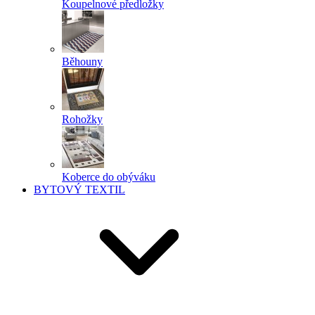
Koupelnové předložky
Běhouny
Rohožky
Koberce do obýváku
BYTOVÝ TEXTIL