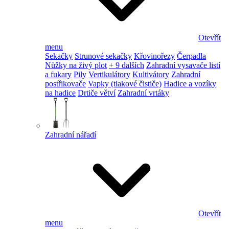
Otevřít
menu
Sekačky
Strunové sekačky
Křovinořezy
Čerpadla
Nůžky na živý plot
+ 9 dalších
Zahradní vysavače listí
a fukary
Pily
Vertikulátory
Kultivátory
Zahradní
postřikovače
Vapky (tlakové čističe)
Hadice a vozíky
na hadice
Drtiče větví
Zahradní vrtáky
Zahradní nářadí
Otevřít
menu