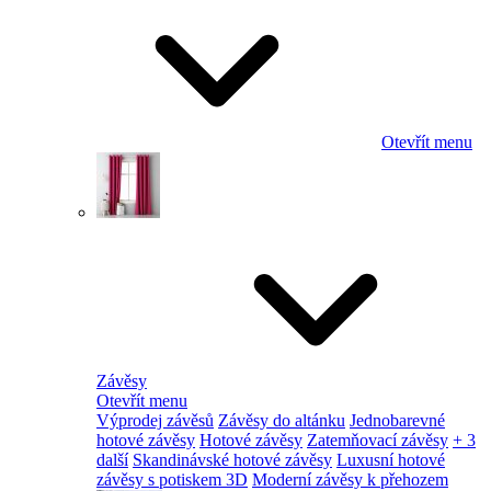
Otevřít menu
Závěsy
Otevřít menu
Výprodej závěsů
Závěsy do altánku
Jednobarevné
hotové závěsy
Hotové závěsy
Zatemňovací závěsy
+ 3
další
Skandinávské hotové závěsy
Luxusní hotové
závěsy s potiskem 3D
Moderní závěsy k přehozem