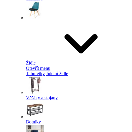
Židle
Otevřít menu
Taburetky
Jídelní židle
Věšáky a stojany
Botníky