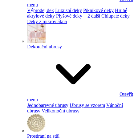
menu
Výprodej dek
Luxusní deky
Piknikové deky
Hrubé
akrylové deky
Plyšové deky
+ 2 další
Chlupaté deky
Deky z mikrovlákna
Dekorační ubrusy
Otevřít
menu
Jednobarevné ubrusy
Ubrusy se vzorem
Vánoční
ubrusy
Velikonoční ubrusy
Prostírání na stůl