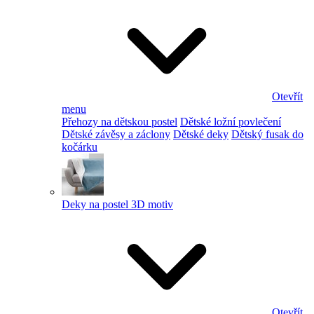
Otevřít
menu
Přehozy na dětskou postel
Dětské ložní povlečení
Dětské závěsy a záclony
Dětské deky
Dětský fusak do
kočárku
Deky na postel 3D motiv
Otevřít