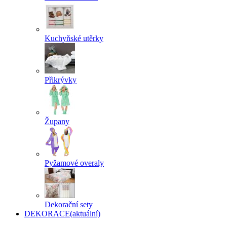
Kuchyňské utěrky
Přikrývky
Župany
Pyžamové overaly
Dekorační sety
DEKORACE
(aktuální)