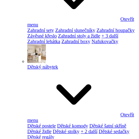
Otevřít
menu
Zahradní sety
Zahradní slunečníky
Zahradní houpačky
Závěsné křeslo
Zahradní stoly a židle
+ 3 další
Zahradní lehátka
Zahradní boxy
Nafukovačky
Dětský nábytek
Otevřít
menu
Dětské postele
Dětské komody
Dětské šatní skříně
Dětské židle
Dětské stolky
+ 2 další
Dětské sedačky
Dětské regály