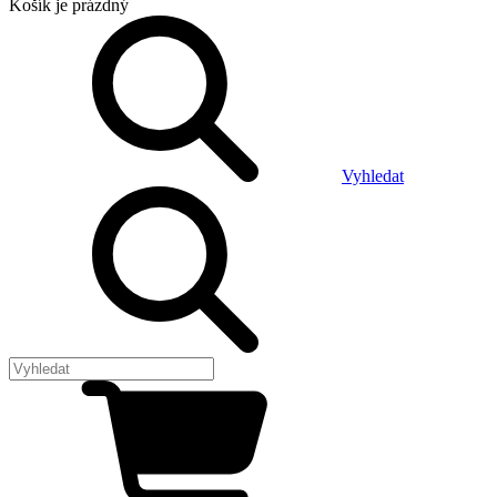
Košík
je prázdný
Vyhledat