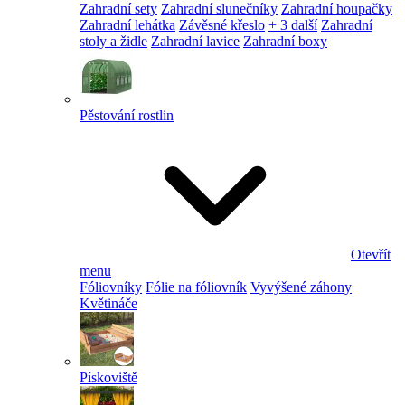
Zahradní sety
Zahradní slunečníky
Zahradní houpačky
Zahradní lehátka
Závěsné křeslo
+ 3 další
Zahradní
stoly a židle
Zahradní lavice
Zahradní boxy
Pěstování rostlin
Otevřít
menu
Fóliovníky
Fólie na fóliovník
Vyvýšené záhony
Květináče
Pískoviště