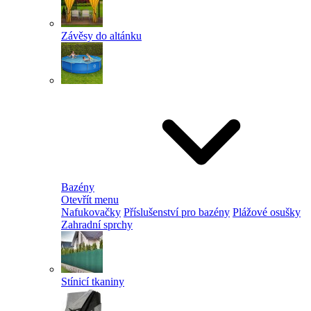
Závěsy do altánku
Bazény
Otevřít menu
Nafukovačky
Příslušenství pro bazény
Plážové osušky
Zahradní sprchy
Stínicí tkaniny