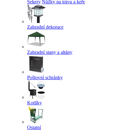
Sekery
Nůžky na trávu a keře
Zahradní dekorace
Zahradní stany a altány
Poštovní schránky
Kotlíky
Ostatní