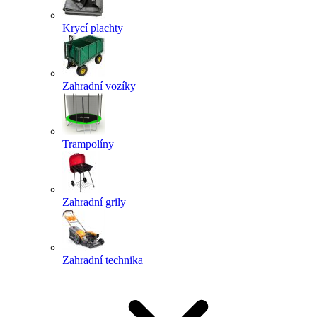
Krycí plachty
Zahradní vozíky
Trampolíny
Zahradní grily
Zahradní technika