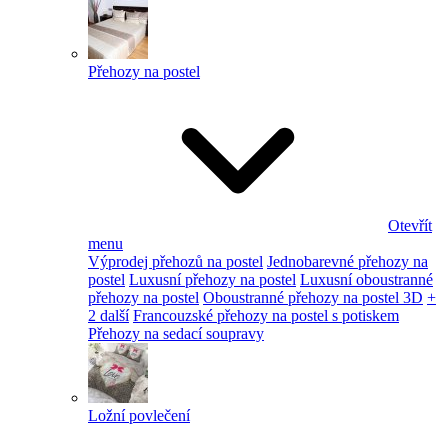
Přehozy na postel
Otevřít
menu
Výprodej přehozů na postel
Jednobarevné přehozy na
postel
Luxusní přehozy na postel
Luxusní oboustranné
přehozy na postel
Oboustranné přehozy na postel 3D
+
2 další
Francouzské přehozy na postel s potiskem
Přehozy na sedací soupravy
Ložní povlečení