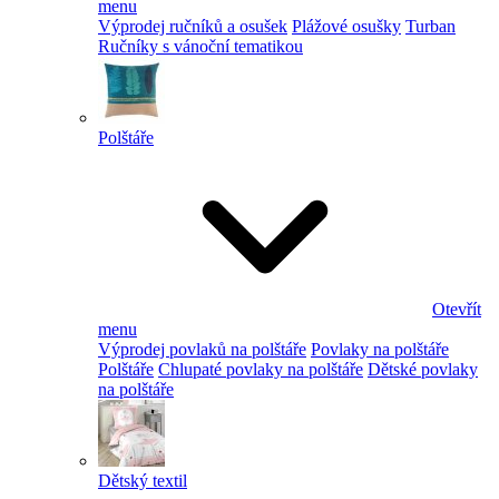
menu
Výprodej ručníků a osušek
Plážové osušky
Turban
Ručníky s vánoční tematikou
Polštáře
Otevřít
menu
Výprodej povlaků na polštáře
Povlaky na polštáře
Polštáře
Chlupaté povlaky na polštáře
Dětské povlaky
na polštáře
Dětský textil