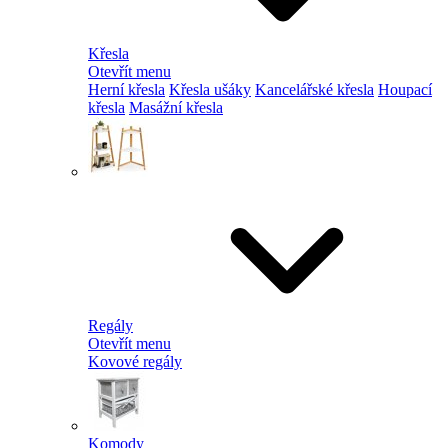
Křesla
Otevřít menu
Herní křesla
Křesla ušáky
Kancelářské křesla
Houpací
křesla
Masážní křesla
Regály
Otevřít menu
Kovové regály
Komody