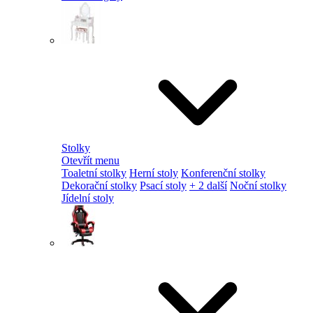
Stolky
Otevřít menu
Toaletní stolky
Herní stoly
Konferenční stolky
Dekorační stolky
Psací stoly
+ 2 další
Noční stolky
Jídelní stoly