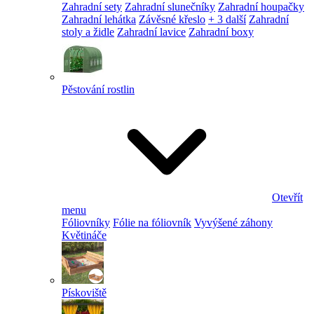
Zahradní sety
Zahradní slunečníky
Zahradní houpačky
Zahradní lehátka
Závěsné křeslo
+ 3 další
Zahradní
stoly a židle
Zahradní lavice
Zahradní boxy
Pěstování rostlin
Otevřít
menu
Fóliovníky
Fólie na fóliovník
Vyvýšené záhony
Květináče
Pískoviště