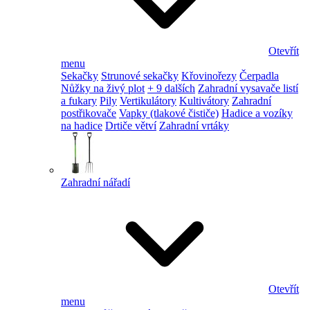
Otevřít
menu
Sekačky
Strunové sekačky
Křovinořezy
Čerpadla
Nůžky na živý plot
+ 9 dalších
Zahradní vysavače listí
a fukary
Pily
Vertikulátory
Kultivátory
Zahradní
postřikovače
Vapky (tlakové čističe)
Hadice a vozíky
na hadice
Drtiče větví
Zahradní vrtáky
Zahradní nářadí
Otevřít
menu