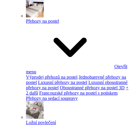
Přehozy na postel
Otevřít
menu
Výprodej přehozů na postel
Jednobarevné přehozy na
postel
Luxusní přehozy na postel
Luxusní oboustranné
přehozy na postel
Oboustranné přehozy na postel 3D
+
2 další
Francouzské přehozy na postel s potiskem
Přehozy na sedací soupravy
Ložní povlečení