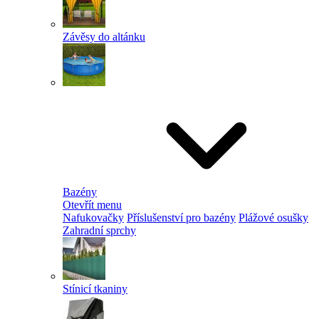
Závěsy do altánku
Bazény
Otevřít menu
Nafukovačky
Příslušenství pro bazény
Plážové osušky
Zahradní sprchy
Stínicí tkaniny