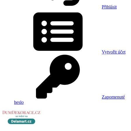
Přihlásit
Vytvořit účet
Zapomenuté
heslo