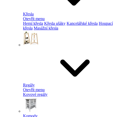
Křesla
Otevřít menu
Herní křesla
Křesla ušáky
Kancelářské křesla
Houpací
křesla
Masážní křesla
Regály
Otevřít menu
Kovové regály
Komody