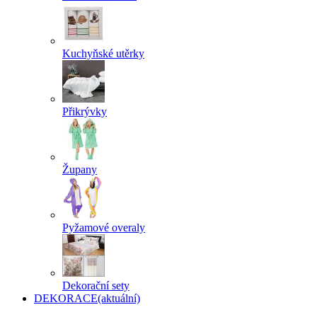
Kuchyňské utěrky
Přikrývky
Župany
Pyžamové overaly
Dekorační sety
DEKORACE
(aktuální)