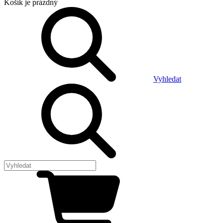
Košík
je prázdný
Vyhledat