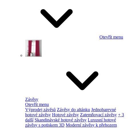
Otevřít menu
Závěsy
Otevřít menu
Výprodej závěsů
Závěsy do altánku
Jednobarevné
hotové závěsy
Hotové závěsy
Zatemňovací závěsy
+ 3
další
Skandinávské hotové závěsy
Luxusní hotové
závěsy s potiskem 3D
Moderní závěsy k přehozem