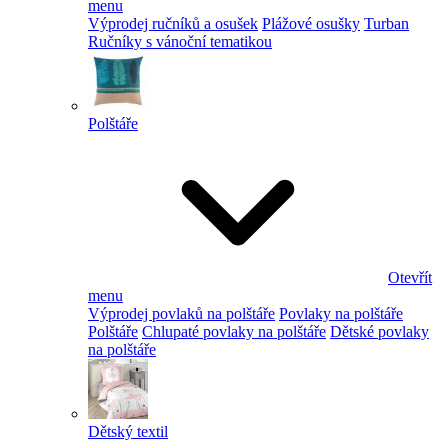
menu
Výprodej ručníků a osušek
Plážové osušky
Turban
Ručníky s vánoční tematikou
Polštáře
Otevřít
menu
Výprodej povlaků na polštáře
Povlaky na polštáře
Polštáře
Chlupaté povlaky na polštáře
Dětské povlaky
na polštáře
Dětský textil