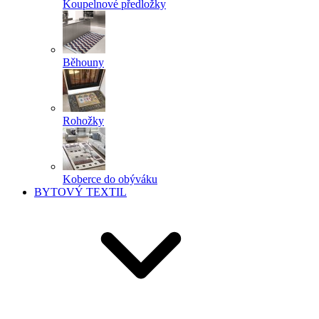
Koupelnové předložky
Běhouny
Rohožky
Koberce do obýváku
BYTOVÝ TEXTIL