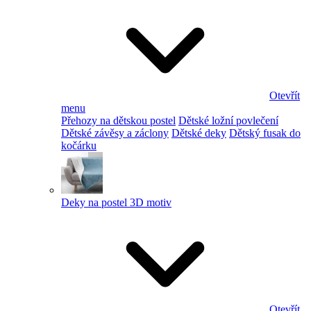
Otevřít
menu
Přehozy na dětskou postel
Dětské ložní povlečení
Dětské závěsy a záclony
Dětské deky
Dětský fusak do
kočárku
Deky na postel 3D motiv
Otevřít