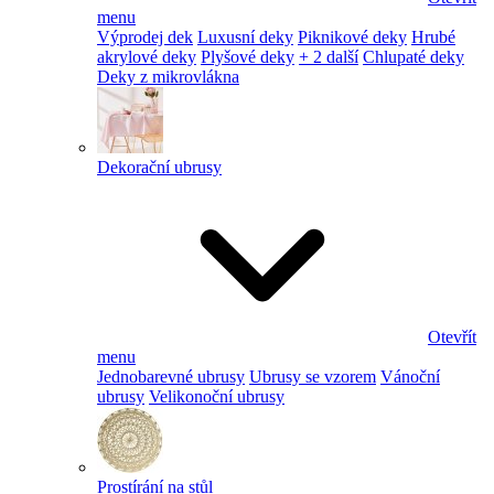
menu
Výprodej dek
Luxusní deky
Piknikové deky
Hrubé
akrylové deky
Plyšové deky
+ 2 další
Chlupaté deky
Deky z mikrovlákna
Dekorační ubrusy
Otevřít
menu
Jednobarevné ubrusy
Ubrusy se vzorem
Vánoční
ubrusy
Velikonoční ubrusy
Prostírání na stůl