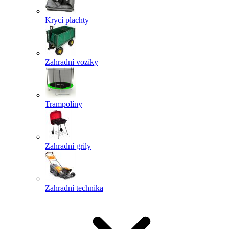
Krycí plachty
Zahradní vozíky
Trampolíny
Zahradní grily
Zahradní technika