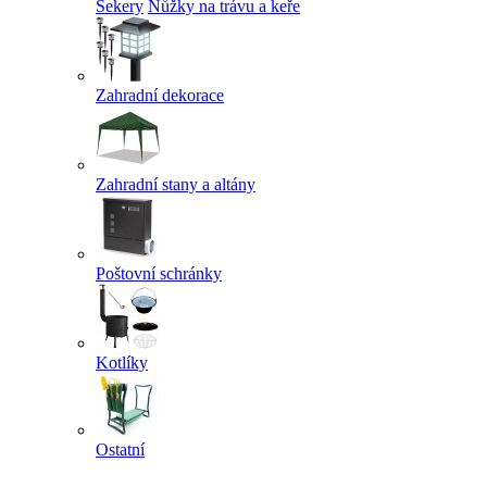
Sekery
Nůžky na trávu a keře
Zahradní dekorace
Zahradní stany a altány
Poštovní schránky
Kotlíky
Ostatní