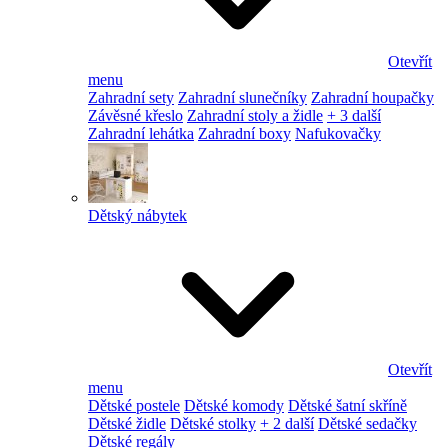
Otevřít
menu
Zahradní sety
Zahradní slunečníky
Zahradní houpačky
Závěsné křeslo
Zahradní stoly a židle
+ 3 další
Zahradní lehátka
Zahradní boxy
Nafukovačky
Dětský nábytek
Otevřít
menu
Dětské postele
Dětské komody
Dětské šatní skříně
Dětské židle
Dětské stolky
+ 2 další
Dětské sedačky
Dětské regály