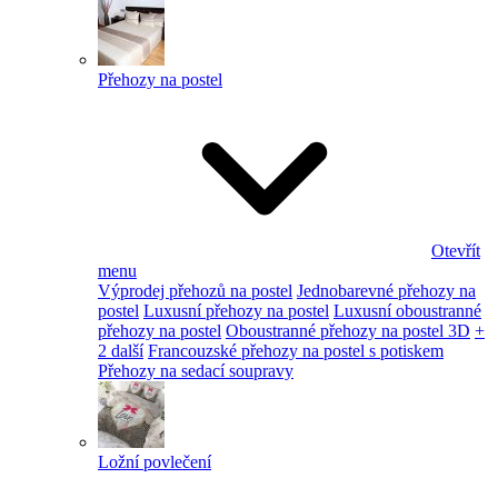
Přehozy na postel
Otevřít
menu
Výprodej přehozů na postel
Jednobarevné přehozy na
postel
Luxusní přehozy na postel
Luxusní oboustranné
přehozy na postel
Oboustranné přehozy na postel 3D
+
2 další
Francouzské přehozy na postel s potiskem
Přehozy na sedací soupravy
Ložní povlečení