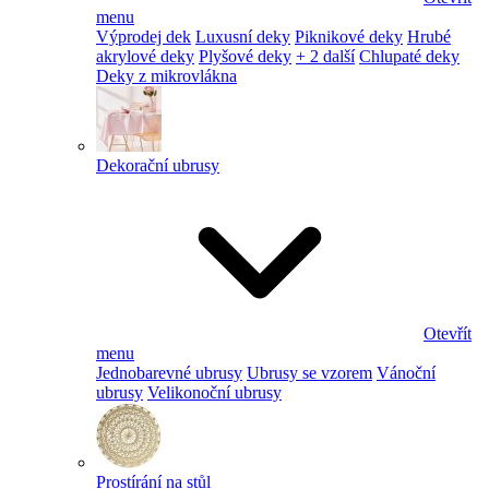
menu
Výprodej dek
Luxusní deky
Piknikové deky
Hrubé
akrylové deky
Plyšové deky
+ 2 další
Chlupaté deky
Deky z mikrovlákna
Dekorační ubrusy
Otevřít
menu
Jednobarevné ubrusy
Ubrusy se vzorem
Vánoční
ubrusy
Velikonoční ubrusy
Prostírání na stůl