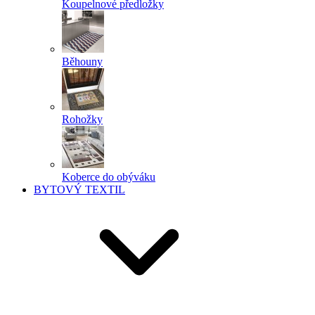
Koupelnové předložky
Běhouny
Rohožky
Koberce do obýváku
BYTOVÝ TEXTIL