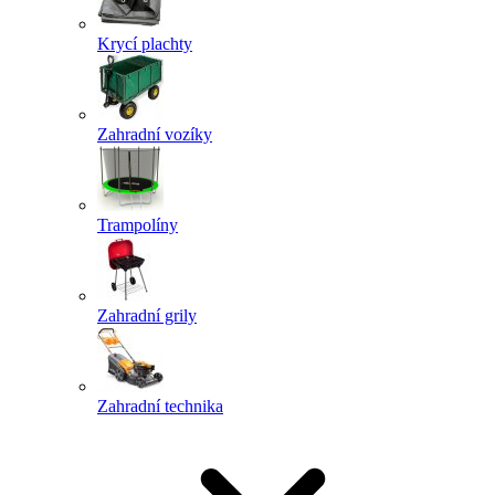
Krycí plachty
Zahradní vozíky
Trampolíny
Zahradní grily
Zahradní technika