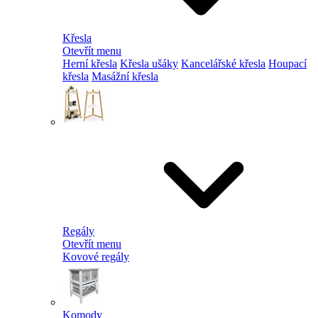
Křesla
Otevřít menu
Herní křesla
Křesla ušáky
Kancelářské křesla
Houpací
křesla
Masážní křesla
Regály
Otevřít menu
Kovové regály
Komody