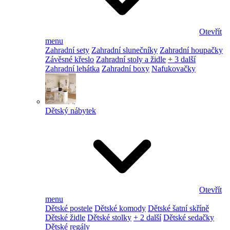
Otevřít
menu
Zahradní sety
Zahradní slunečníky
Zahradní houpačky
Závěsné křeslo
Zahradní stoly a židle
+ 3 další
Zahradní lehátka
Zahradní boxy
Nafukovačky
Dětský nábytek
Otevřít
menu
Dětské postele
Dětské komody
Dětské šatní skříně
Dětské židle
Dětské stolky
+ 2 další
Dětské sedačky
Dětské regály