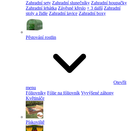
Zahradní sety
Zahradní slunečníky
Zahradní houpačky
Zahradní lehátka
Závěsné křeslo
+ 3 další
Zahradní
stoly a židle
Zahradní lavice
Zahradní boxy
Pěstování rostlin
Otevřít
menu
Fóliovníky
Fólie na fóliovník
Vyvýšené záhony
Květináče
Pískoviště