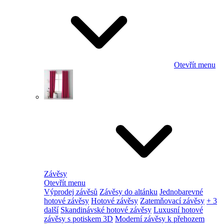
Otevřít menu
Závěsy
Otevřít menu
Výprodej závěsů
Závěsy do altánku
Jednobarevné
hotové závěsy
Hotové závěsy
Zatemňovací závěsy
+ 3
další
Skandinávské hotové závěsy
Luxusní hotové
závěsy s potiskem 3D
Moderní závěsy k přehozem