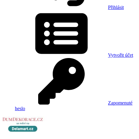
Přihlásit
Vytvořit účet
Zapomenuté
heslo