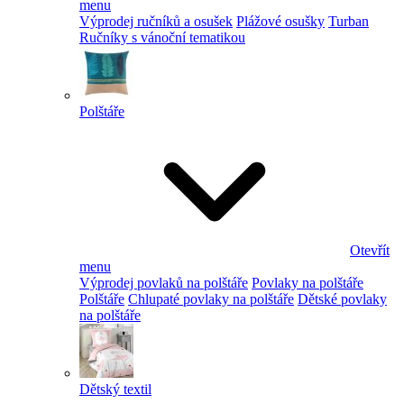
menu
Výprodej ručníků a osušek
Plážové osušky
Turban
Ručníky s vánoční tematikou
Polštáře
Otevřít
menu
Výprodej povlaků na polštáře
Povlaky na polštáře
Polštáře
Chlupaté povlaky na polštáře
Dětské povlaky
na polštáře
Dětský textil