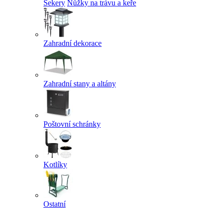
Sekery
Nůžky na trávu a keře
Zahradní dekorace
Zahradní stany a altány
Poštovní schránky
Kotlíky
Ostatní