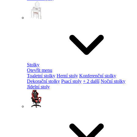
Stolky
Otevřít menu
Toaletní stolky
Herní stoly
Konferenční stolky
Dekorační stolky
Psací stoly
+ 2 další
Noční stolky
Jídelní stoly