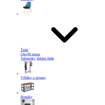
Židle
Otevřít menu
Taburetky
Jídelní židle
Věšáky a stojany
Botníky