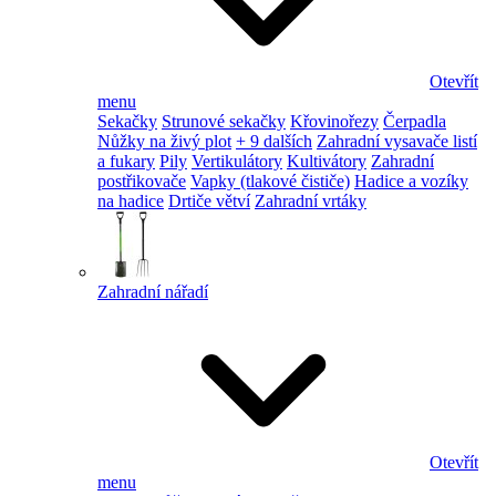
Otevřít
menu
Sekačky
Strunové sekačky
Křovinořezy
Čerpadla
Nůžky na živý plot
+ 9 dalších
Zahradní vysavače listí
a fukary
Pily
Vertikulátory
Kultivátory
Zahradní
postřikovače
Vapky (tlakové čističe)
Hadice a vozíky
na hadice
Drtiče větví
Zahradní vrtáky
Zahradní nářadí
Otevřít
menu