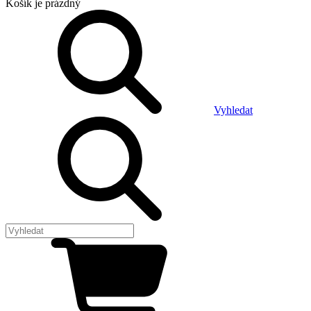
Košík
je prázdný
Vyhledat