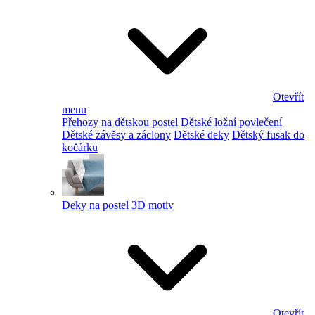
Otevřít
menu
Přehozy na dětskou postel
Dětské ložní povlečení
Dětské závěsy a záclony
Dětské deky
Dětský fusak do
kočárku
Deky na postel 3D motiv
Otevřít