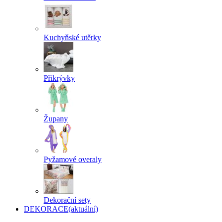
Kuchyňské utěrky
Přikrývky
Župany
Pyžamové overaly
Dekorační sety
DEKORACE
(aktuální)