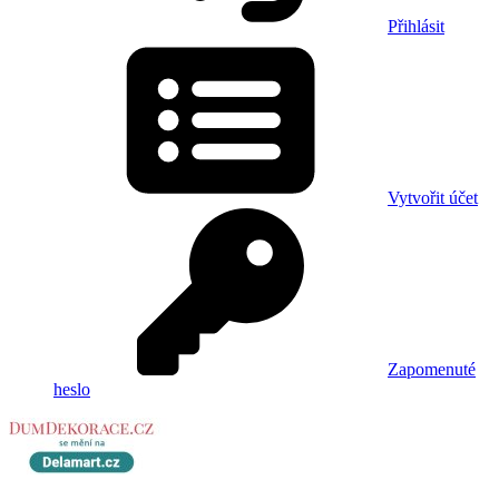
Přihlásit
Vytvořit účet
Zapomenuté
heslo