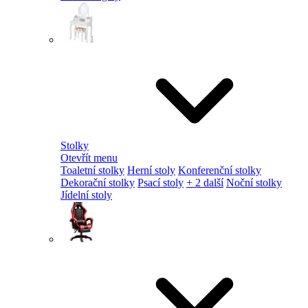
Stolky
Otevřít menu
Toaletní stolky
Herní stoly
Konferenční stolky
Dekorační stolky
Psací stoly
+ 2 další
Noční stolky
Jídelní stoly