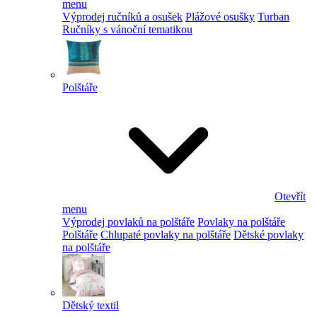
menu
Výprodej ručníků a osušek
Plážové osušky
Turban
Ručníky s vánoční tematikou
Polštáře
Otevřít
menu
Výprodej povlaků na polštáře
Povlaky na polštáře
Polštáře
Chlupaté povlaky na polštáře
Dětské povlaky
na polštáře
Dětský textil