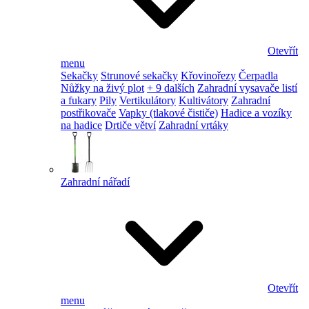
Otevřít
menu
Sekačky
Strunové sekačky
Křovinořezy
Čerpadla
Nůžky na živý plot
+ 9 dalších
Zahradní vysavače listí
a fukary
Pily
Vertikulátory
Kultivátory
Zahradní
postřikovače
Vapky (tlakové čističe)
Hadice a vozíky
na hadice
Drtiče větví
Zahradní vrtáky
Zahradní nářadí
Otevřít
menu