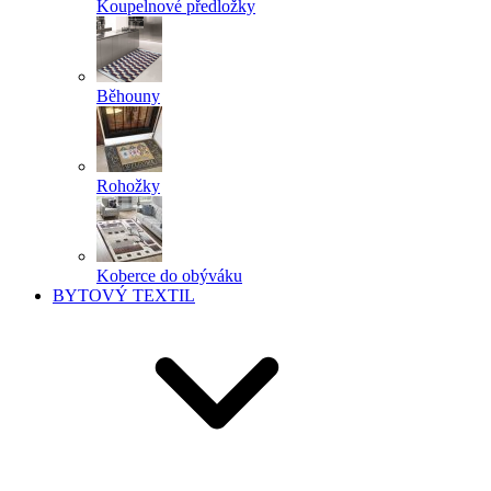
Koupelnové předložky
Běhouny
Rohožky
Koberce do obýváku
BYTOVÝ TEXTIL