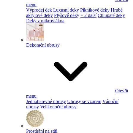
menu
Výprodej dek
Luxusní deky
Piknikové deky
Hrubé
akrylové deky
Plyšové deky
+ 2 další
Chlupaté deky
Deky z mikrovlákna
Dekorační ubrusy
Otevřít
menu
Jednobarevné ubrusy
Ubrusy se vzorem
Vánoční
ubrusy
Velikonoční ubrusy
Prostírání na stůl