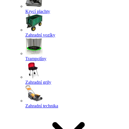
Krycí plachty
Zahradní vozíky
Trampolíny
Zahradní grily
Zahradní technika