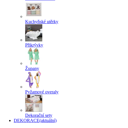
Kuchyňské utěrky
Přikrývky
Župany
Pyžamové overaly
Dekorační sety
DEKORACE
(aktuální)