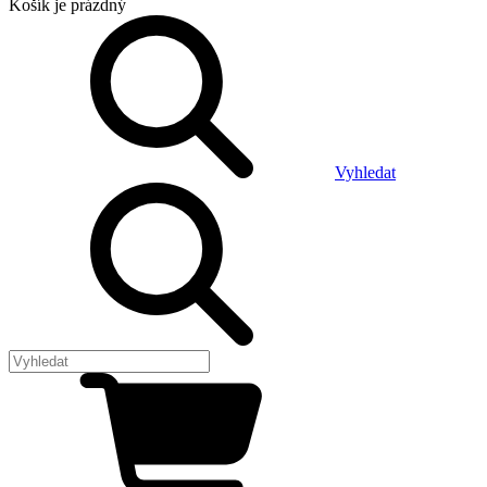
Košík
je prázdný
Vyhledat