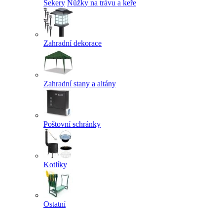
Sekery
Nůžky na trávu a keře
Zahradní dekorace
Zahradní stany a altány
Poštovní schránky
Kotlíky
Ostatní