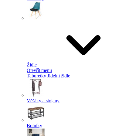
Židle
Otevřít menu
Taburetky
Jídelní židle
Věšáky a stojany
Botníky