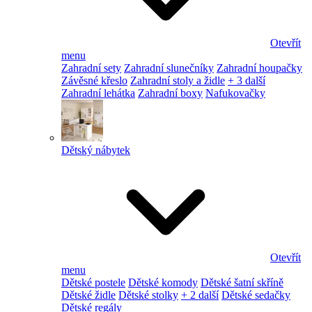
Otevřít
menu
Zahradní sety
Zahradní slunečníky
Zahradní houpačky
Závěsné křeslo
Zahradní stoly a židle
+ 3 další
Zahradní lehátka
Zahradní boxy
Nafukovačky
Dětský nábytek
Otevřít
menu
Dětské postele
Dětské komody
Dětské šatní skříně
Dětské židle
Dětské stolky
+ 2 další
Dětské sedačky
Dětské regály