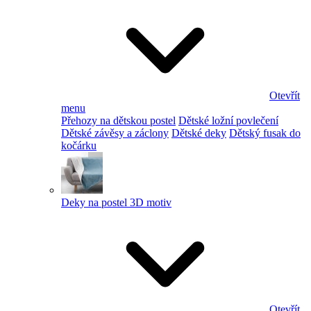
Otevřít
menu
Přehozy na dětskou postel
Dětské ložní povlečení
Dětské závěsy a záclony
Dětské deky
Dětský fusak do
kočárku
Deky na postel 3D motiv
Otevřít