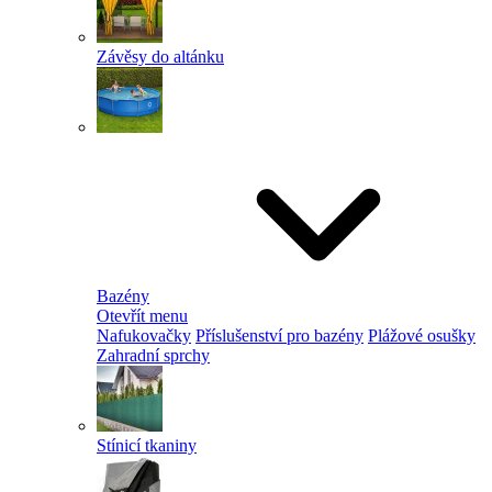
Závěsy do altánku
Bazény
Otevřít menu
Nafukovačky
Příslušenství pro bazény
Plážové osušky
Zahradní sprchy
Stínicí tkaniny