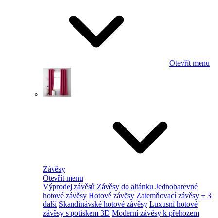
Otevřít menu
Závěsy
Otevřít menu
Výprodej závěsů
Závěsy do altánku
Jednobarevné
hotové závěsy
Hotové závěsy
Zatemňovací závěsy
+ 3
další
Skandinávské hotové závěsy
Luxusní hotové
závěsy s potiskem 3D
Moderní závěsy k přehozem