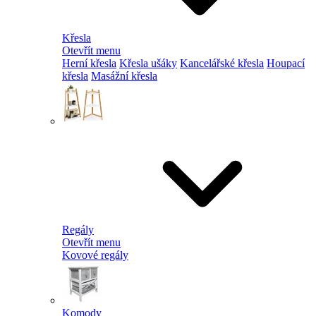
Křesla
Otevřít menu
Herní křesla
Křesla ušáky
Kancelářské křesla
Houpací
křesla
Masážní křesla
Regály
Otevřít menu
Kovové regály
Komody