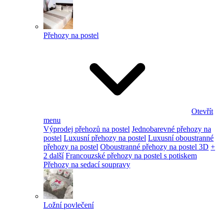
Přehozy na postel
Otevřít
menu
Výprodej přehozů na postel
Jednobarevné přehozy na
postel
Luxusní přehozy na postel
Luxusní oboustranné
přehozy na postel
Oboustranné přehozy na postel 3D
+
2 další
Francouzské přehozy na postel s potiskem
Přehozy na sedací soupravy
Ložní povlečení