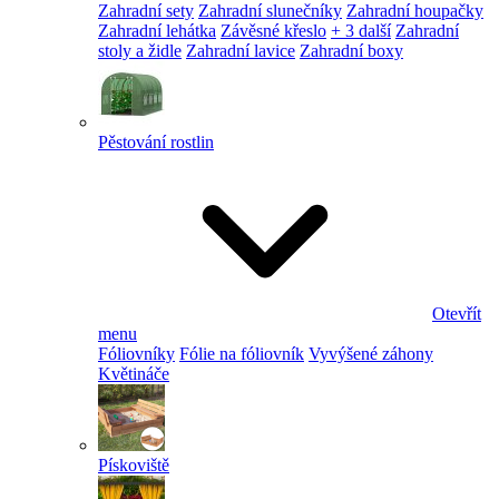
Zahradní sety
Zahradní slunečníky
Zahradní houpačky
Zahradní lehátka
Závěsné křeslo
+ 3 další
Zahradní
stoly a židle
Zahradní lavice
Zahradní boxy
Pěstování rostlin
Otevřít
menu
Fóliovníky
Fólie na fóliovník
Vyvýšené záhony
Květináče
Pískoviště