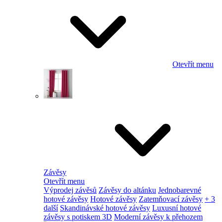
Otevřít menu
Závěsy
Otevřít menu
Výprodej závěsů
Závěsy do altánku
Jednobarevné
hotové závěsy
Hotové závěsy
Zatemňovací závěsy
+ 3
další
Skandinávské hotové závěsy
Luxusní hotové
závěsy s potiskem 3D
Moderní závěsy k přehozem