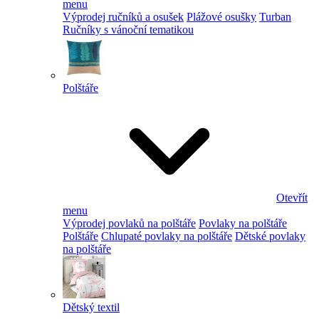
menu
Výprodej ručníků a osušek
Plážové osušky
Turban
Ručníky s vánoční tematikou
Polštáře
Otevřít
menu
Výprodej povlaků na polštáře
Povlaky na polštáře
Polštáře
Chlupaté povlaky na polštáře
Dětské povlaky
na polštáře
Dětský textil