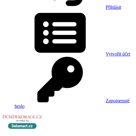
Přihlásit
Vytvořit účet
Zapomenuté
heslo