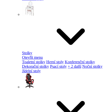
Stolky
Otevřít menu
Toaletní stolky
Herní stoly
Konferenční stolky
Dekorační stolky
Psací stoly
+ 2 další
Noční stolky
Jídelní stoly