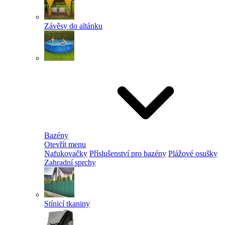
Závěsy do altánku
Bazény
Otevřít menu
Nafukovačky
Příslušenství pro bazény
Plážové osušky
Zahradní sprchy
Stínicí tkaniny