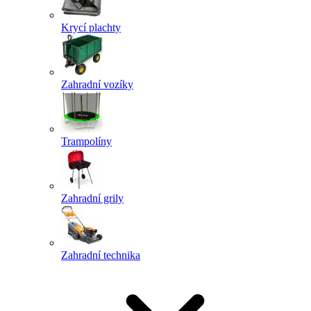
Krycí plachty
Zahradní vozíky
Trampolíny
Zahradní grily
Zahradní technika