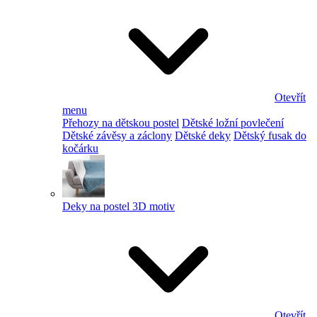
Otevřít
menu
Přehozy na dětskou postel
Dětské ložní povlečení
Dětské závěsy a záclony
Dětské deky
Dětský fusak do
kočárku
Deky na postel 3D motiv
Otevřít