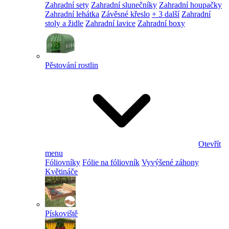
Zahradní sety
Zahradní slunečníky
Zahradní houpačky
Zahradní lehátka
Závěsné křeslo
+ 3 další
Zahradní
stoly a židle
Zahradní lavice
Zahradní boxy
Pěstování rostlin
Otevřít
menu
Fóliovníky
Fólie na fóliovník
Vyvýšené záhony
Květináče
Pískoviště