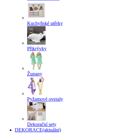
Kuchyňské utěrky
Přikrývky
Župany
Pyžamové overaly
Dekorační sety
DEKORACE
(aktuální)