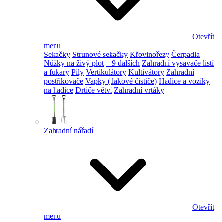
Otevřít
menu
Sekačky
Strunové sekačky
Křovinořezy
Čerpadla
Nůžky na živý plot
+ 9 dalších
Zahradní vysavače listí
a fukary
Pily
Vertikulátory
Kultivátory
Zahradní
postřikovače
Vapky (tlakové čističe)
Hadice a vozíky
na hadice
Drtiče větví
Zahradní vrtáky
Zahradní nářadí
Otevřít
menu