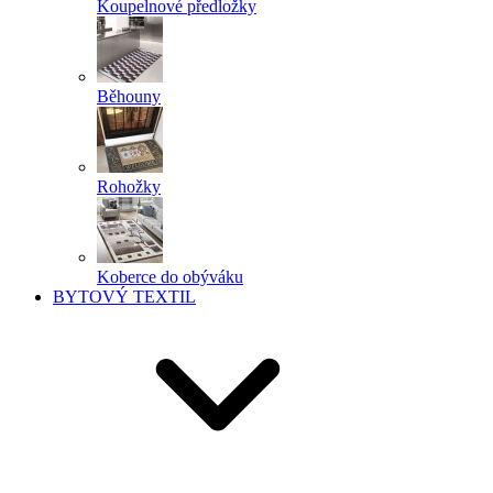
Koupelnové předložky
Běhouny
Rohožky
Koberce do obýváku
BYTOVÝ TEXTIL