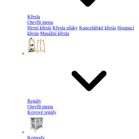
Křesla
Otevřít menu
Herní křesla
Křesla ušáky
Kancelářské křesla
Houpací
křesla
Masážní křesla
Regály
Otevřít menu
Kovové regály
Komody