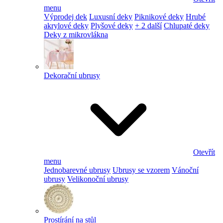
menu
Výprodej dek
Luxusní deky
Piknikové deky
Hrubé
akrylové deky
Plyšové deky
+ 2 další
Chlupaté deky
Deky z mikrovlákna
Dekorační ubrusy
Otevřít
menu
Jednobarevné ubrusy
Ubrusy se vzorem
Vánoční
ubrusy
Velikonoční ubrusy
Prostírání na stůl