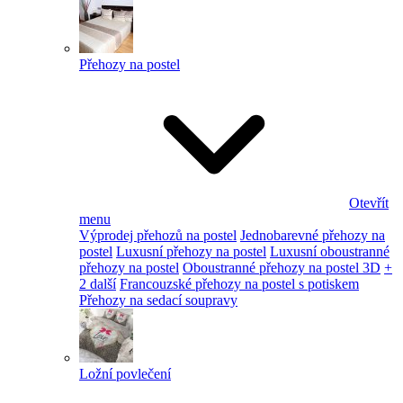
Přehozy na postel
Otevřít
menu
Výprodej přehozů na postel
Jednobarevné přehozy na
postel
Luxusní přehozy na postel
Luxusní oboustranné
přehozy na postel
Oboustranné přehozy na postel 3D
+
2 další
Francouzské přehozy na postel s potiskem
Přehozy na sedací soupravy
Ložní povlečení