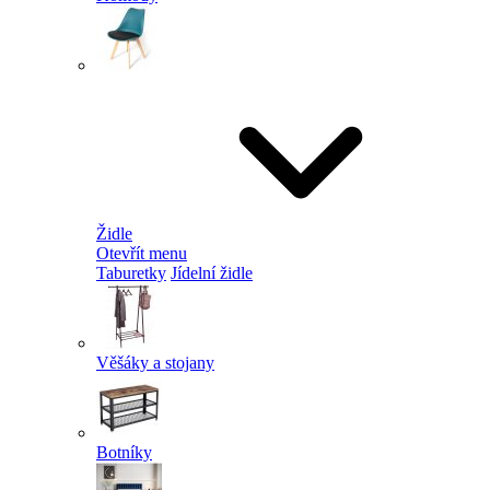
Židle
Otevřít menu
Taburetky
Jídelní židle
Věšáky a stojany
Botníky