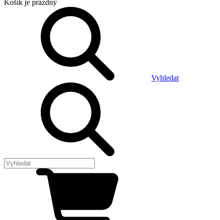
Košík
je prázdný
Vyhledat