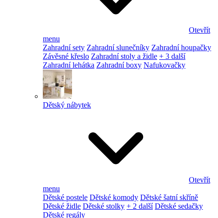
Otevřít
menu
Zahradní sety
Zahradní slunečníky
Zahradní houpačky
Závěsné křeslo
Zahradní stoly a židle
+ 3 další
Zahradní lehátka
Zahradní boxy
Nafukovačky
Dětský nábytek
Otevřít
menu
Dětské postele
Dětské komody
Dětské šatní skříně
Dětské židle
Dětské stolky
+ 2 další
Dětské sedačky
Dětské regály