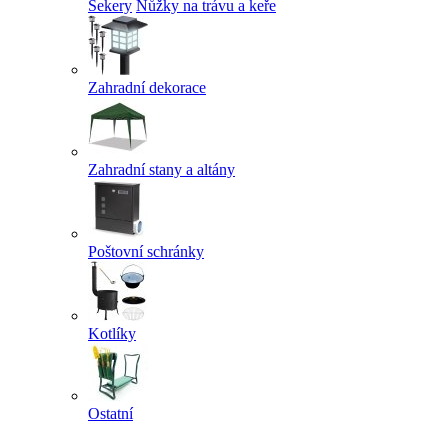
Sekery
Nůžky na trávu a keře
Zahradní dekorace
Zahradní stany a altány
Poštovní schránky
Kotlíky
Ostatní