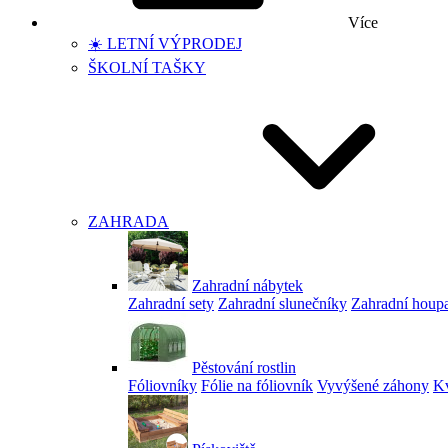
Více
☀️ LETNÍ VÝPRODEJ
ŠKOLNÍ TAŠKY
ZAHRADA
Zahradní nábytek
Zahradní sety
Zahradní slunečníky
Zahradní houp
Pěstování rostlin
Fóliovníky
Fólie na fóliovník
Vyvýšené záhony
Kv