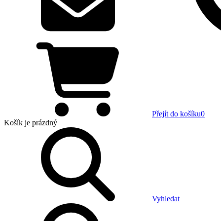
Přejít do košíku
0
Košík
je prázdný
Vyhledat