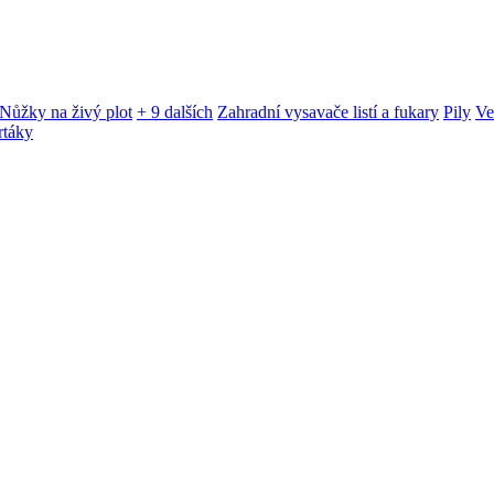
Nůžky na živý plot
+ 9 dalších
Zahradní vysavače listí a fukary
Pily
Ve
rtáky