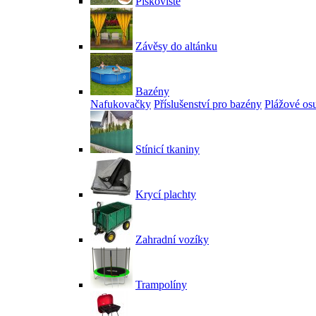
Pískoviště
Závěsy do altánku
Bazény
Nafukovačky
Příslušenství pro bazény
Plážové os
Stínicí tkaniny
Krycí plachty
Zahradní vozíky
Trampolíny