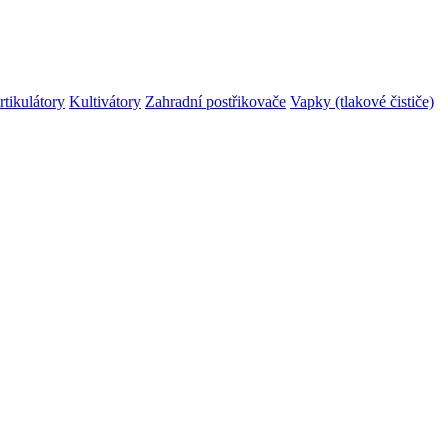
rtikulátory
Kultivátory
Zahradní postřikovače
Vapky (tlakové čističe)