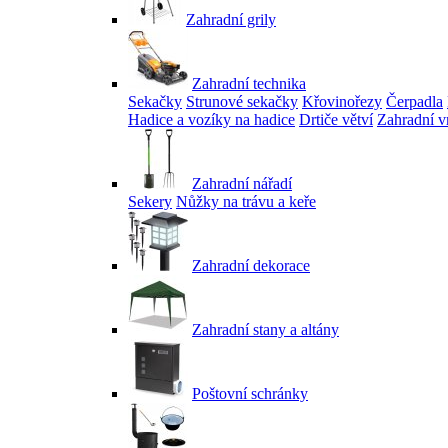
Zahradní grily
Zahradní technika
Sekačky
Strunové sekačky
Křovinořezy
Čerpadla
Hadice a vozíky na hadice
Drtiče větví
Zahradní v
Zahradní nářadí
Sekery
Nůžky na trávu a keře
Zahradní dekorace
Zahradní stany a altány
Poštovní schránky