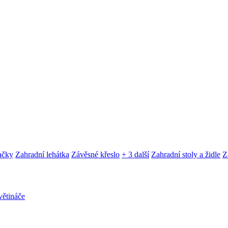
ačky
Zahradní lehátka
Závěsné křeslo
+ 3 další
Zahradní stoly a židle
Z
ětináče