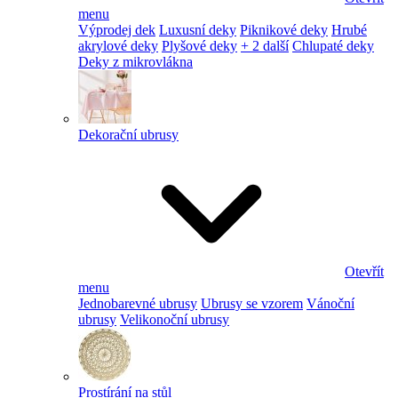
menu
Výprodej dek
Luxusní deky
Piknikové deky
Hrubé
akrylové deky
Plyšové deky
+ 2 další
Chlupaté deky
Deky z mikrovlákna
Dekorační ubrusy
Otevřít
menu
Jednobarevné ubrusy
Ubrusy se vzorem
Vánoční
ubrusy
Velikonoční ubrusy
Prostírání na stůl