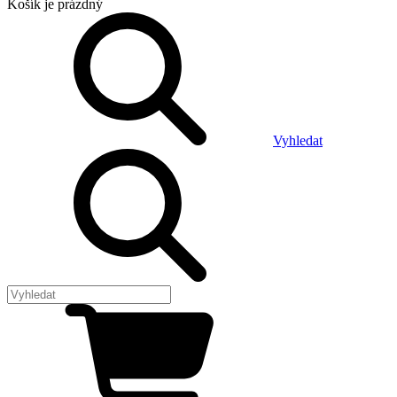
Košík
je prázdný
Vyhledat