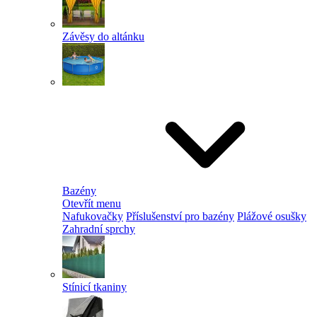
Závěsy do altánku
Bazény
Otevřít menu
Nafukovačky
Příslušenství pro bazény
Plážové osušky
Zahradní sprchy
Stínicí tkaniny