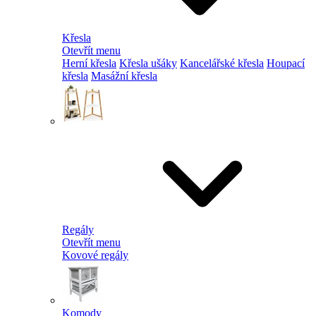
Křesla
Otevřít menu
Herní křesla
Křesla ušáky
Kancelářské křesla
Houpací
křesla
Masážní křesla
Regály
Otevřít menu
Kovové regály
Komody