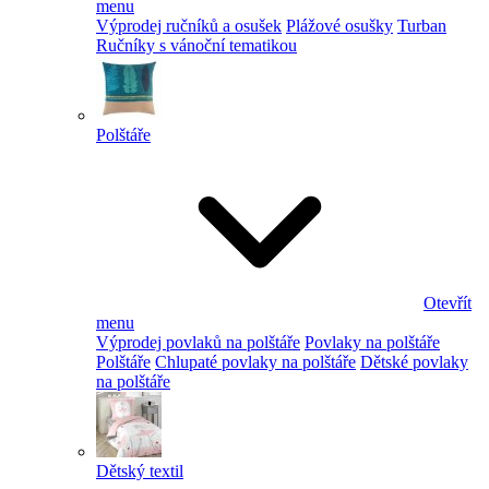
menu
Výprodej ručníků a osušek
Plážové osušky
Turban
Ručníky s vánoční tematikou
Polštáře
Otevřít
menu
Výprodej povlaků na polštáře
Povlaky na polštáře
Polštáře
Chlupaté povlaky na polštáře
Dětské povlaky
na polštáře
Dětský textil