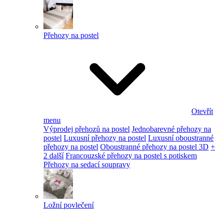
Přehozy na postel
Otevřít
menu
Výprodej přehozů na postel
Jednobarevné přehozy na
postel
Luxusní přehozy na postel
Luxusní oboustranné
přehozy na postel
Oboustranné přehozy na postel 3D
+
2 další
Francouzské přehozy na postel s potiskem
Přehozy na sedací soupravy
Ložní povlečení