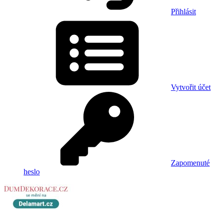
Přihlásit
Vytvořit účet
Zapomenuté
heslo