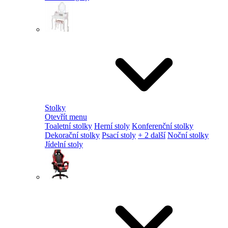
Stolky
Otevřít menu
Toaletní stolky
Herní stoly
Konferenční stolky
Dekorační stolky
Psací stoly
+ 2 další
Noční stolky
Jídelní stoly