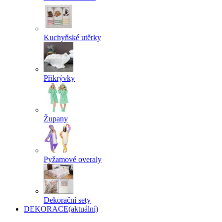
Kuchyňské utěrky
Přikrývky
Župany
Pyžamové overaly
Dekorační sety
DEKORACE
(aktuální)