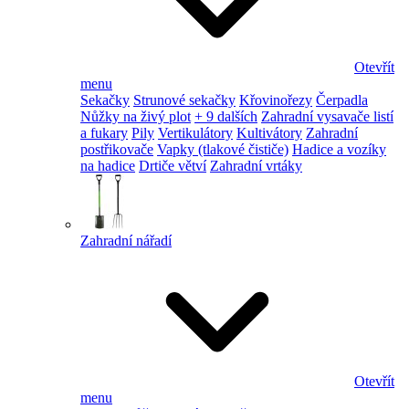
Otevřít
menu
Sekačky
Strunové sekačky
Křovinořezy
Čerpadla
Nůžky na živý plot
+ 9 dalších
Zahradní vysavače listí
a fukary
Pily
Vertikulátory
Kultivátory
Zahradní
postřikovače
Vapky (tlakové čističe)
Hadice a vozíky
na hadice
Drtiče větví
Zahradní vrtáky
Zahradní nářadí
Otevřít
menu