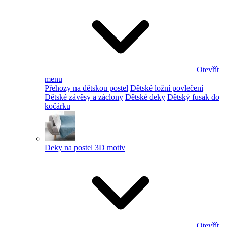
Otevřít
menu
Přehozy na dětskou postel
Dětské ložní povlečení
Dětské závěsy a záclony
Dětské deky
Dětský fusak do
kočárku
Deky na postel 3D motiv
Otevřít