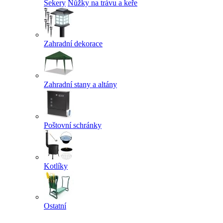
Sekery
Nůžky na trávu a keře
Zahradní dekorace
Zahradní stany a altány
Poštovní schránky
Kotlíky
Ostatní