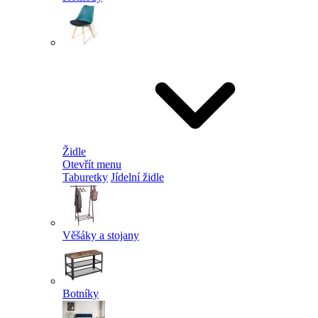
Židle
Otevřít menu
Taburetky
Jídelní židle
Věšáky a stojany
Botníky