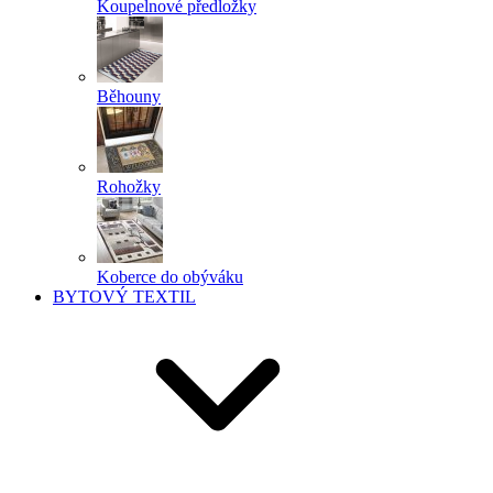
Koupelnové předložky
Běhouny
Rohožky
Koberce do obýváku
BYTOVÝ TEXTIL