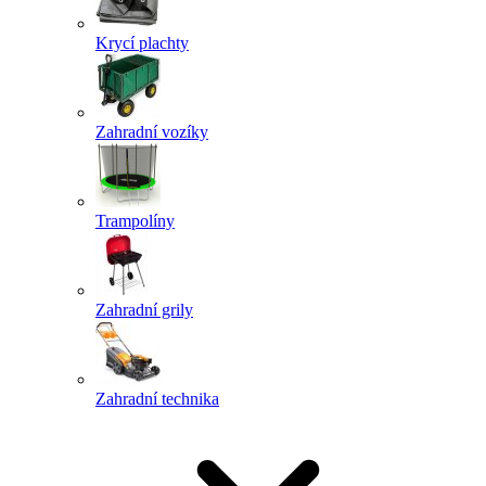
Krycí plachty
Zahradní vozíky
Trampolíny
Zahradní grily
Zahradní technika