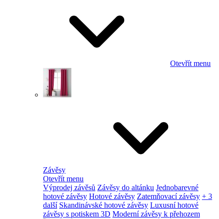
Otevřít menu
Závěsy
Otevřít menu
Výprodej závěsů
Závěsy do altánku
Jednobarevné
hotové závěsy
Hotové závěsy
Zatemňovací závěsy
+ 3
další
Skandinávské hotové závěsy
Luxusní hotové
závěsy s potiskem 3D
Moderní závěsy k přehozem