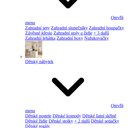
Otevřít
menu
Zahradní sety
Zahradní slunečníky
Zahradní houpačky
Závěsné křeslo
Zahradní stoly a židle
+ 3 další
Zahradní lehátka
Zahradní boxy
Nafukovačky
Dětský nábytek
Otevřít
menu
Dětské postele
Dětské komody
Dětské šatní skříně
Dětské židle
Dětské stolky
+ 2 další
Dětské sedačky
Dětské regály