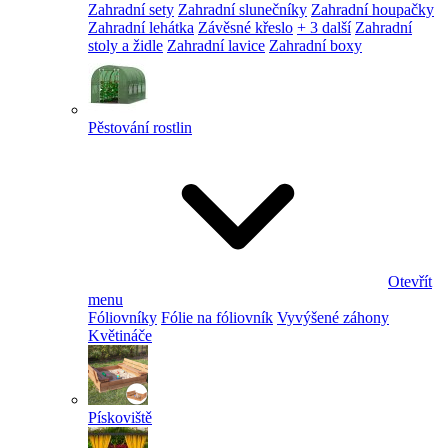
Zahradní sety
Zahradní slunečníky
Zahradní houpačky
Zahradní lehátka
Závěsné křeslo
+ 3 další
Zahradní
stoly a židle
Zahradní lavice
Zahradní boxy
Pěstování rostlin
Otevřít
menu
Fóliovníky
Fólie na fóliovník
Vyvýšené záhony
Květináče
Pískoviště