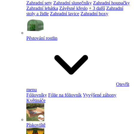
Zahradní sety
Zahradní slunečníky
Zahradní houpačky
Zahradní lehátka
Závěsné křeslo
+ 3 další
Zahradní
stoly a židle
Zahradní lavice
Zahradní boxy
Pěstování rostlin
Otevřít
menu
Fóliovníky
Fólie na fóliovník
Vyvýšené záhony
Květináče
Pískoviště