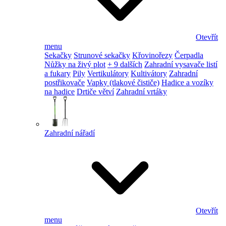
Otevřít
menu
Sekačky
Strunové sekačky
Křovinořezy
Čerpadla
Nůžky na živý plot
+ 9 dalších
Zahradní vysavače listí
a fukary
Pily
Vertikulátory
Kultivátory
Zahradní
postřikovače
Vapky (tlakové čističe)
Hadice a vozíky
na hadice
Drtiče větví
Zahradní vrtáky
Zahradní nářadí
Otevřít
menu