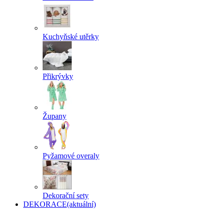
Kuchyňské utěrky
Přikrývky
Župany
Pyžamové overaly
Dekorační sety
DEKORACE
(aktuální)