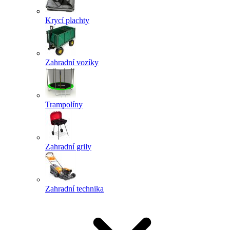
Krycí plachty
Zahradní vozíky
Trampolíny
Zahradní grily
Zahradní technika