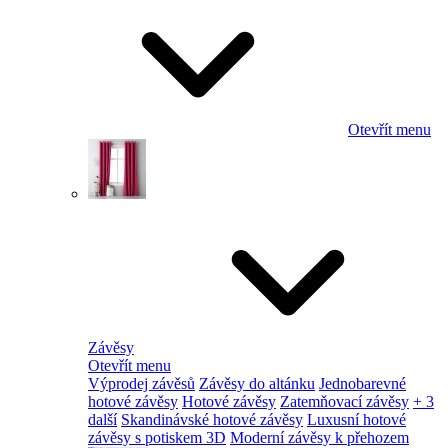
Otevřít menu
Závěsy
Otevřít menu
Výprodej závěsů
Závěsy do altánku
Jednobarevné
hotové závěsy
Hotové závěsy
Zatemňovací závěsy
+ 3
další
Skandinávské hotové závěsy
Luxusní hotové
závěsy s potiskem 3D
Moderní závěsy k přehozem