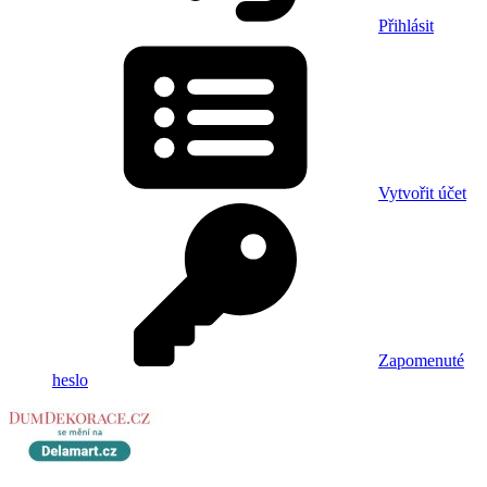
Přihlásit
Vytvořit účet
Zapomenuté
heslo