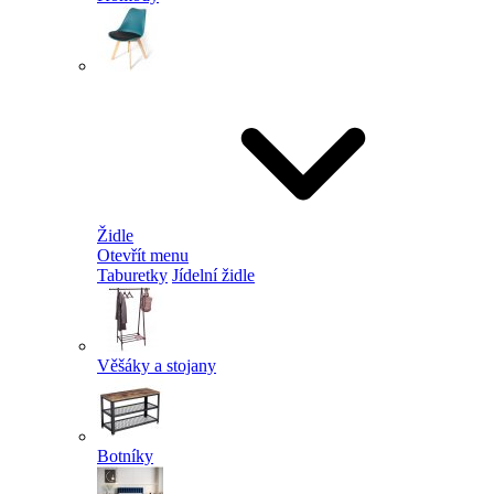
Židle
Otevřít menu
Taburetky
Jídelní židle
Věšáky a stojany
Botníky