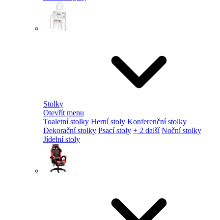
Stolky
Otevřít menu
Toaletní stolky
Herní stoly
Konferenční stolky
Dekorační stolky
Psací stoly
+ 2 další
Noční stolky
Jídelní stoly