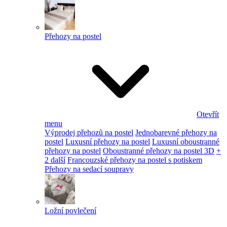
Přehozy na postel
Otevřít
menu
Výprodej přehozů na postel
Jednobarevné přehozy na
postel
Luxusní přehozy na postel
Luxusní oboustranné
přehozy na postel
Oboustranné přehozy na postel 3D
+
2 další
Francouzské přehozy na postel s potiskem
Přehozy na sedací soupravy
Ložní povlečení