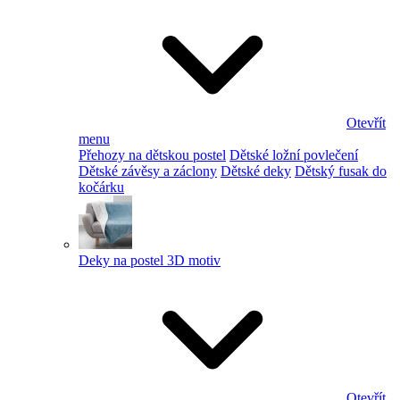
Otevřít
menu
Přehozy na dětskou postel
Dětské ložní povlečení
Dětské závěsy a záclony
Dětské deky
Dětský fusak do
kočárku
Deky na postel 3D motiv
Otevřít