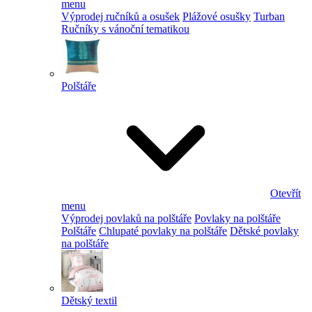
menu
Výprodej ručníků a osušek
Plážové osušky
Turban
Ručníky s vánoční tematikou
Polštáře
Otevřít
menu
Výprodej povlaků na polštáře
Povlaky na polštáře
Polštáře
Chlupaté povlaky na polštáře
Dětské povlaky
na polštáře
Dětský textil