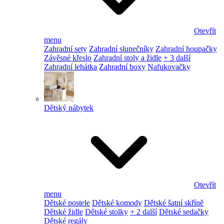
Otevřít
menu
Zahradní sety
Zahradní slunečníky
Zahradní houpačky
Závěsné křeslo
Zahradní stoly a židle
+ 3 další
Zahradní lehátka
Zahradní boxy
Nafukovačky
Dětský nábytek
Otevřít
menu
Dětské postele
Dětské komody
Dětské šatní skříně
Dětské židle
Dětské stolky
+ 2 další
Dětské sedačky
Dětské regály