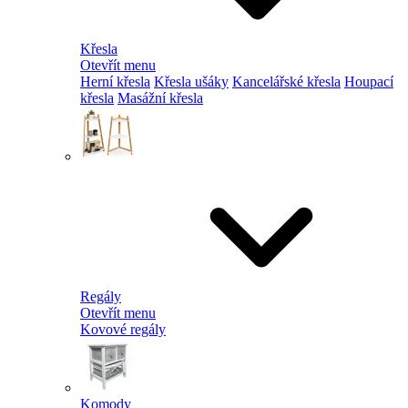
Křesla
Otevřít menu
Herní křesla
Křesla ušáky
Kancelářské křesla
Houpací
křesla
Masážní křesla
Regály
Otevřít menu
Kovové regály
Komody