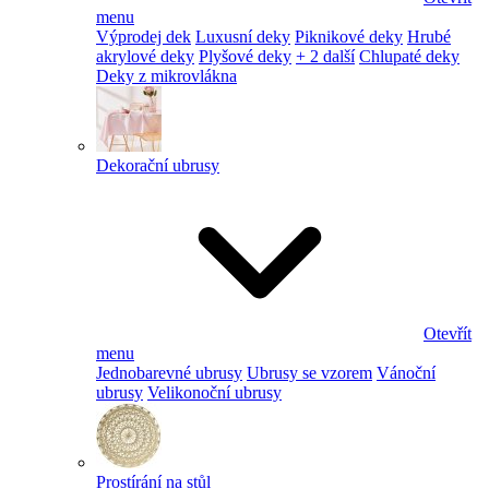
menu
Výprodej dek
Luxusní deky
Piknikové deky
Hrubé
akrylové deky
Plyšové deky
+ 2 další
Chlupaté deky
Deky z mikrovlákna
Dekorační ubrusy
Otevřít
menu
Jednobarevné ubrusy
Ubrusy se vzorem
Vánoční
ubrusy
Velikonoční ubrusy
Prostírání na stůl