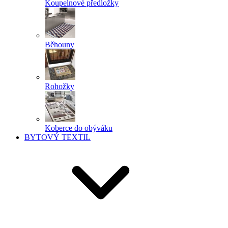
Koupelnové předložky
Běhouny
Rohožky
Koberce do obýváku
BYTOVÝ TEXTIL