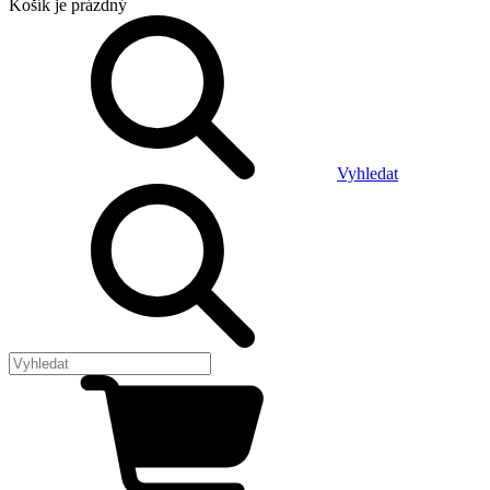
Košík
je prázdný
Vyhledat