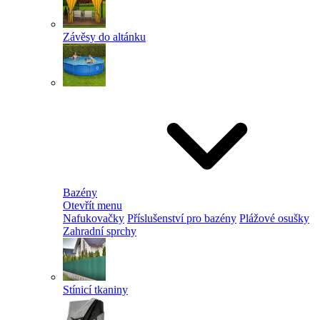
Závěsy do altánku
Bazény
Otevřít menu
Nafukovačky
Příslušenství pro bazény
Plážové osušky
Zahradní sprchy
Stínicí tkaniny