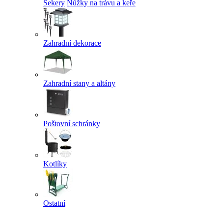
Sekery
Nůžky na trávu a keře
Zahradní dekorace
Zahradní stany a altány
Poštovní schránky
Kotlíky
Ostatní