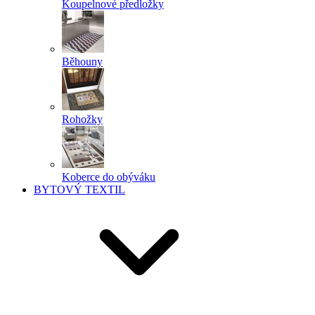
Koupelnové předložky
Běhouny
Rohožky
Koberce do obýváku
BYTOVÝ TEXTIL