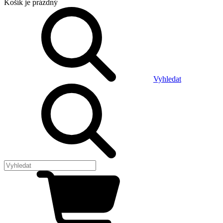
Košík
je prázdný
Vyhledat