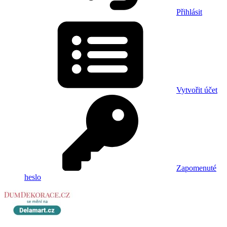
Přihlásit
Vytvořit účet
Zapomenuté
heslo