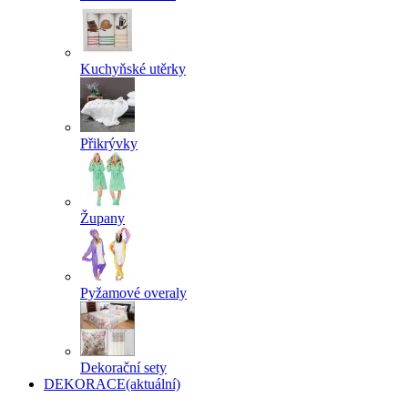
Kuchyňské utěrky
Přikrývky
Župany
Pyžamové overaly
Dekorační sety
DEKORACE
(aktuální)