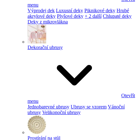
menu
Výprodej dek
Luxusní deky
Piknikové deky
Hrubé
akrylové deky
Plyšové deky
+ 2 další
Chlupaté deky
Deky z mikrovlákna
Dekorační ubrusy
Otevřít
menu
Jednobarevné ubrusy
Ubrusy se vzorem
Vánoční
ubrusy
Velikonoční ubrusy
Prostírání na stůl