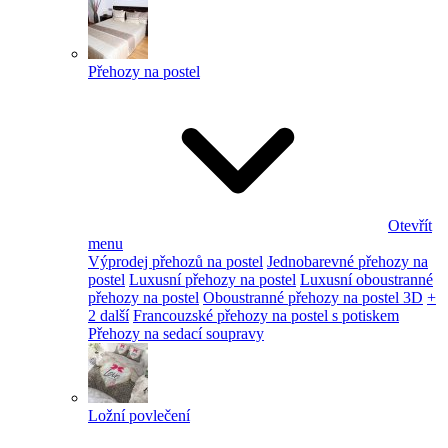
Přehozy na postel
Otevřít
menu
Výprodej přehozů na postel
Jednobarevné přehozy na
postel
Luxusní přehozy na postel
Luxusní oboustranné
přehozy na postel
Oboustranné přehozy na postel 3D
+
2 další
Francouzské přehozy na postel s potiskem
Přehozy na sedací soupravy
Ložní povlečení