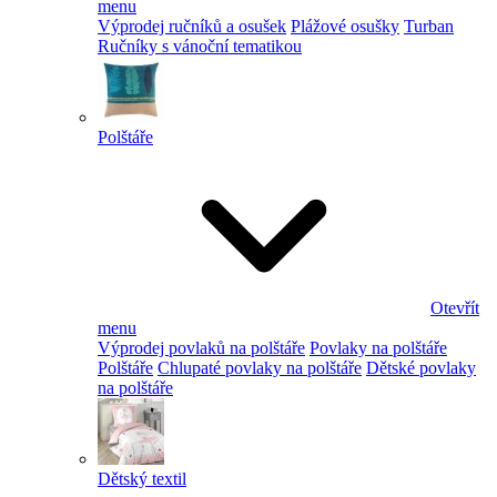
menu
Výprodej ručníků a osušek
Plážové osušky
Turban
Ručníky s vánoční tematikou
Polštáře
Otevřít
menu
Výprodej povlaků na polštáře
Povlaky na polštáře
Polštáře
Chlupaté povlaky na polštáře
Dětské povlaky
na polštáře
Dětský textil