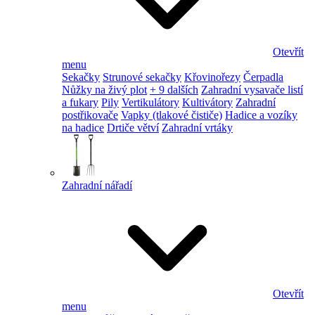
Otevřít
menu
Sekačky
Strunové sekačky
Křovinořezy
Čerpadla
Nůžky na živý plot
+ 9 dalších
Zahradní vysavače listí
a fukary
Pily
Vertikulátory
Kultivátory
Zahradní
postřikovače
Vapky (tlakové čističe)
Hadice a vozíky
na hadice
Drtiče větví
Zahradní vrtáky
Zahradní nářadí
Otevřít
menu