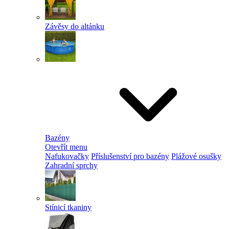
Závěsy do altánku
Bazény
Otevřít menu
Nafukovačky
Příslušenství pro bazény
Plážové osušky
Zahradní sprchy
Stínicí tkaniny