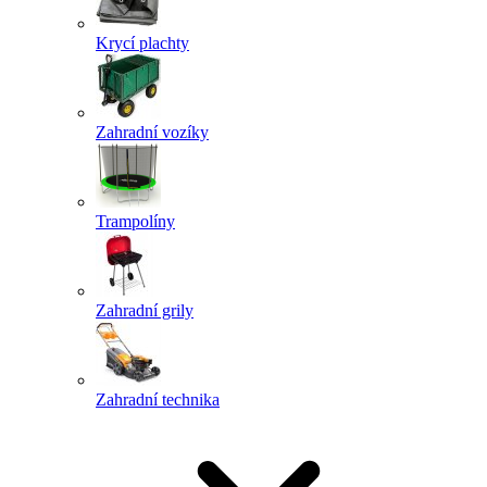
Krycí plachty
Zahradní vozíky
Trampolíny
Zahradní grily
Zahradní technika