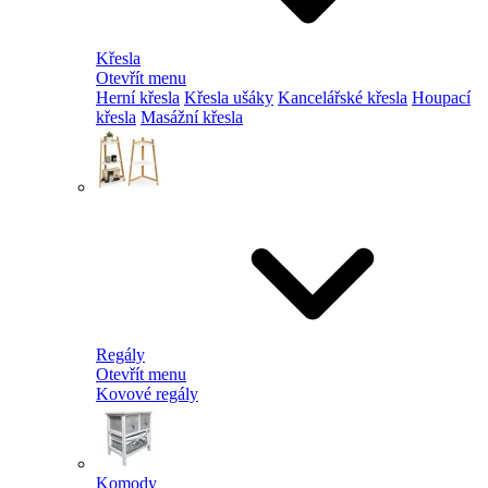
Křesla
Otevřít menu
Herní křesla
Křesla ušáky
Kancelářské křesla
Houpací
křesla
Masážní křesla
Regály
Otevřít menu
Kovové regály
Komody