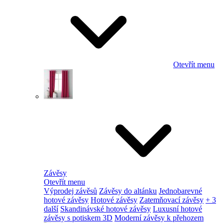
Otevřít menu
Závěsy
Otevřít menu
Výprodej závěsů
Závěsy do altánku
Jednobarevné
hotové závěsy
Hotové závěsy
Zatemňovací závěsy
+ 3
další
Skandinávské hotové závěsy
Luxusní hotové
závěsy s potiskem 3D
Moderní závěsy k přehozem