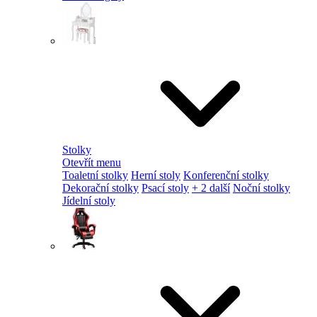
Stolky
Otevřít menu
Toaletní stolky
Herní stoly
Konferenční stolky
Dekorační stolky
Psací stoly
+ 2 další
Noční stolky
Jídelní stoly