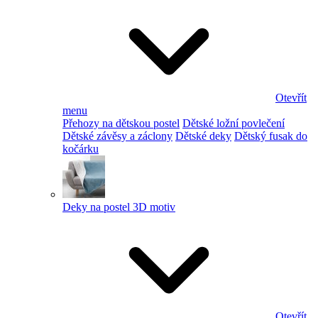
Otevřít
menu
Přehozy na dětskou postel
Dětské ložní povlečení
Dětské závěsy a záclony
Dětské deky
Dětský fusak do
kočárku
Deky na postel 3D motiv
Otevřít