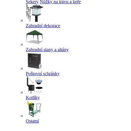
Sekery
Nůžky na trávu a keře
Zahradní dekorace
Zahradní stany a altány
Poštovní schránky
Kotlíky
Ostatní