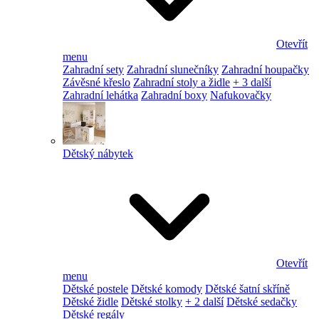
Otevřít
menu
Zahradní sety
Zahradní slunečníky
Zahradní houpačky
Závěsné křeslo
Zahradní stoly a židle
+ 3 další
Zahradní lehátka
Zahradní boxy
Nafukovačky
Dětský nábytek
Otevřít
menu
Dětské postele
Dětské komody
Dětské šatní skříně
Dětské židle
Dětské stolky
+ 2 další
Dětské sedačky
Dětské regály