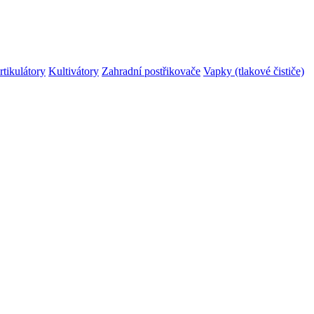
rtikulátory
Kultivátory
Zahradní postřikovače
Vapky (tlakové čističe)