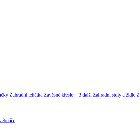
ačky
Zahradní lehátka
Závěsné křeslo
+ 3 další
Zahradní stoly a židle
Z
ětináče