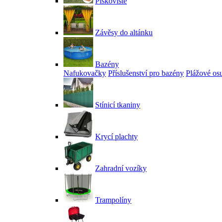
Pískoviště
Závěsy do altánku
Bazény
Nafukovačky
Příslušenství pro bazény
Plážové os
Stínicí tkaniny
Krycí plachty
Zahradní vozíky
Trampolíny