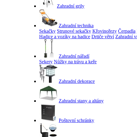
Zahradní grily
Zahradní technika
Sekačky
Strunové sekačky
Křovinořezy
Čerpadla
Hadice a vozíky na hadice
Drtiče větví
Zahradní v
Zahradní nářadí
Sekery
Nůžky na trávu a keře
Zahradní dekorace
Zahradní stany a altány
Poštovní schránky