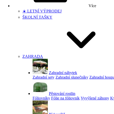
Více
☀️ LETNÍ VÝPRODEJ
ŠKOLNÍ TAŠKY
ZAHRADA
Zahradní nábytek
Zahradní sety
Zahradní slunečníky
Zahradní houp
Pěstování rostlin
Fóliovníky
Fólie na fóliovník
Vyvýšené záhony
Kv