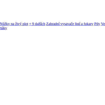
Nůžky na živý plot
+ 9 dalších
Zahradní vysavače listí a fukary
Pily
Ve
rtáky