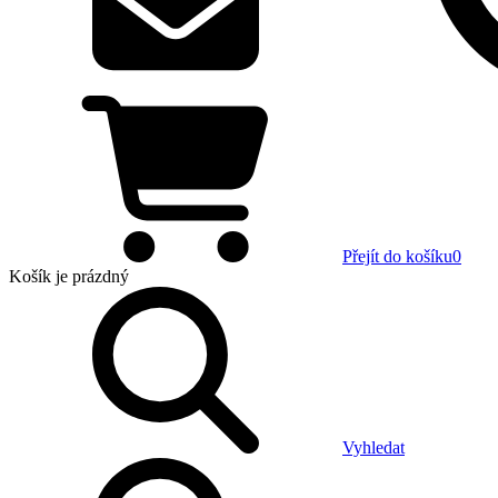
Přejít do košíku
0
Košík
je prázdný
Vyhledat