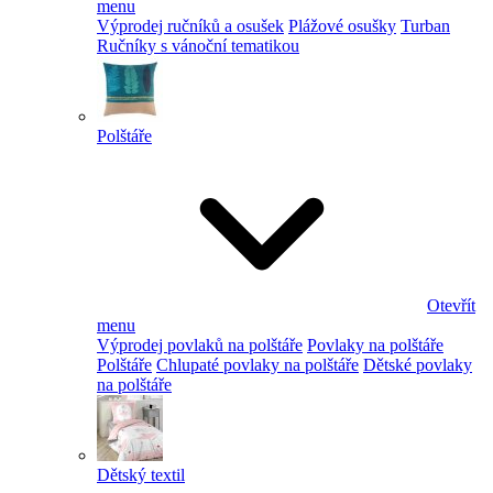
menu
Výprodej ručníků a osušek
Plážové osušky
Turban
Ručníky s vánoční tematikou
Polštáře
Otevřít
menu
Výprodej povlaků na polštáře
Povlaky na polštáře
Polštáře
Chlupaté povlaky na polštáře
Dětské povlaky
na polštáře
Dětský textil