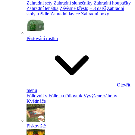
Zahradní sety
Zahradní slunečníky
Zahradní houpačky
Zahradní lehátka
Závěsné křeslo
+ 3 další
Zahradní
stoly a židle
Zahradní lavice
Zahradní boxy
Pěstování rostlin
Otevřít
menu
Fóliovníky
Fólie na fóliovník
Vyvýšené záhony
Květináče
Pískoviště