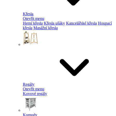
Křesla
Otevřít menu
Herní křesla
Křesla ušáky
Kancelářské křesla
Houpací
křesla
Masážní křesla
Regály
Otevřít menu
Kovové regály
Komody