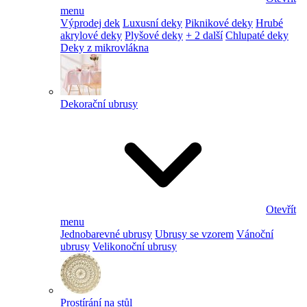
menu
Výprodej dek
Luxusní deky
Piknikové deky
Hrubé
akrylové deky
Plyšové deky
+ 2 další
Chlupaté deky
Deky z mikrovlákna
Dekorační ubrusy
Otevřít
menu
Jednobarevné ubrusy
Ubrusy se vzorem
Vánoční
ubrusy
Velikonoční ubrusy
Prostírání na stůl