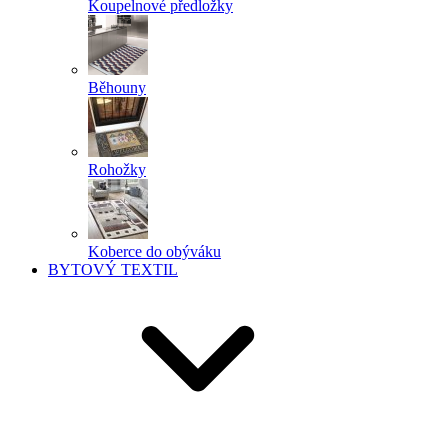
Koupelnové předložky
Běhouny
Rohožky
Koberce do obýváku
BYTOVÝ TEXTIL