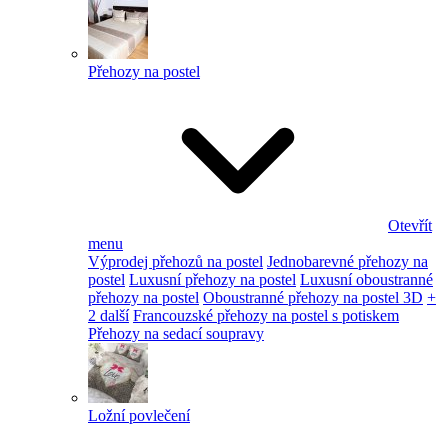
Přehozy na postel
Otevřít
menu
Výprodej přehozů na postel
Jednobarevné přehozy na
postel
Luxusní přehozy na postel
Luxusní oboustranné
přehozy na postel
Oboustranné přehozy na postel 3D
+
2 další
Francouzské přehozy na postel s potiskem
Přehozy na sedací soupravy
Ložní povlečení