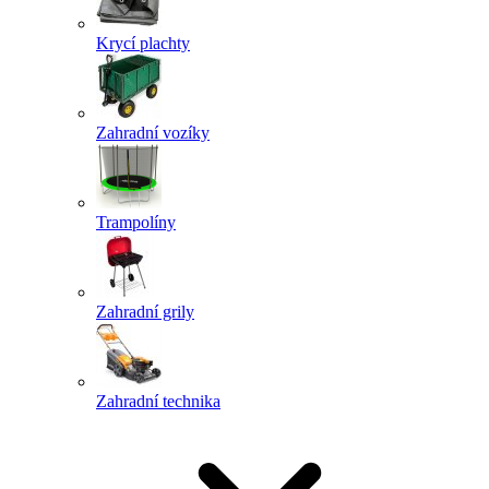
Krycí plachty
Zahradní vozíky
Trampolíny
Zahradní grily
Zahradní technika