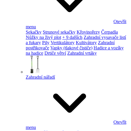
Otevřít
menu
Sekačky
Strunové sekačky
Křovinořezy
Čerpadla
Nůžky na živý plot
+ 9 dalších
Zahradní vysavače listí
a fukary
Pily
Vertikulátory
Kultivátory
Zahradní
postřikovače
Vapky (tlakové čističe)
Hadice a vozíky
na hadice
Drtiče větví
Zahradní vrtáky
Zahradní nářadí
Otevřít
menu