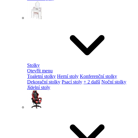
Stolky
Otevřít menu
Toaletní stolky
Herní stoly
Konferenční stolky
Dekorační stolky
Psací stoly
+ 2 další
Noční stolky
Jídelní stoly