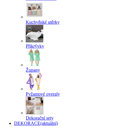
Kuchyňské utěrky
Přikrývky
Župany
Pyžamové overaly
Dekorační sety
DEKORACE
(aktuální)