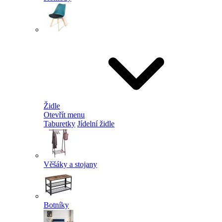
Židle
Otevřít menu
Taburetky
Jídelní židle
Věšáky a stojany
Botníky