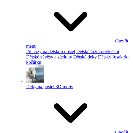
Otevřít
menu
Přehozy na dětskou postel
Dětské ložní povlečení
Dětské závěsy a záclony
Dětské deky
Dětský fusak do
kočárku
Deky na postel 3D motiv
Otevřít