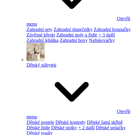
Otevřít
menu
Zahradní sety
Zahradní slunečníky
Zahradní houpačky
Závěsné křeslo
Zahradní stoly a židle
+ 3 další
Zahradní lehátka
Zahradní boxy
Nafukovačky
Dětský nábytek
Otevřít
menu
Dětské postele
Dětské komody
Dětské šatní skříně
Dětské židle
Dětské stolky
+ 2 další
Dětské sedačky
Dětské regály