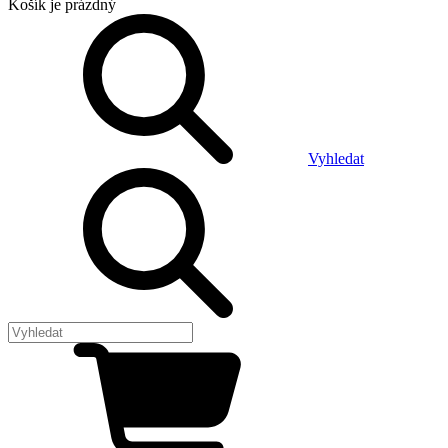
Košík
je prázdný
Vyhledat