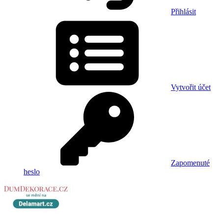
Přihlásit
Vytvořit účet
Zapomenuté
heslo