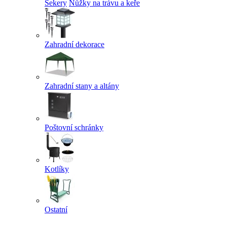
Sekery
Nůžky na trávu a keře
Zahradní dekorace
Zahradní stany a altány
Poštovní schránky
Kotlíky
Ostatní