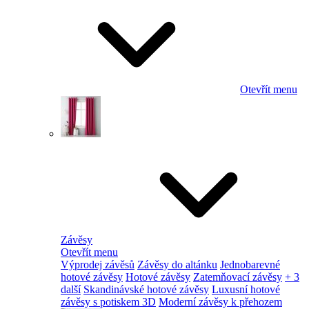
Otevřít menu
Závěsy
Otevřít menu
Výprodej závěsů
Závěsy do altánku
Jednobarevné
hotové závěsy
Hotové závěsy
Zatemňovací závěsy
+ 3
další
Skandinávské hotové závěsy
Luxusní hotové
závěsy s potiskem 3D
Moderní závěsy k přehozem