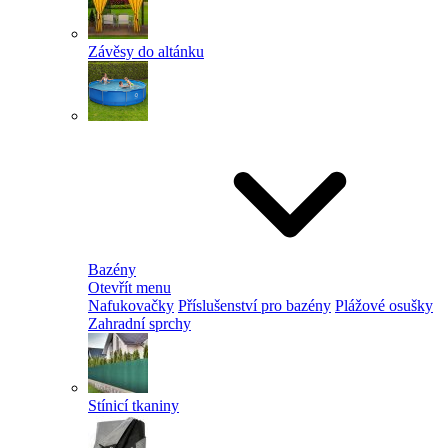
Závěsy do altánku
Bazény
Otevřít menu
Nafukovačky
Příslušenství pro bazény
Plážové osušky
Zahradní sprchy
Stínicí tkaniny