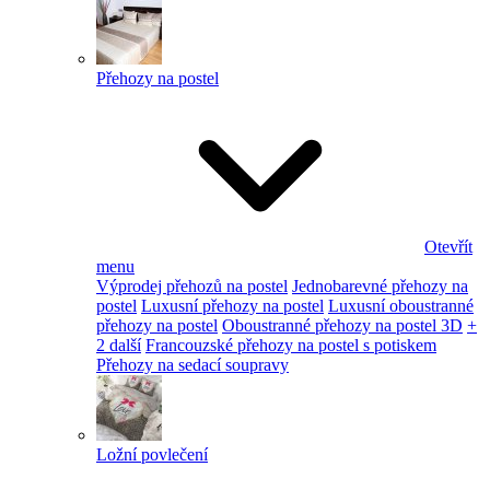
Přehozy na postel
Otevřít
menu
Výprodej přehozů na postel
Jednobarevné přehozy na
postel
Luxusní přehozy na postel
Luxusní oboustranné
přehozy na postel
Oboustranné přehozy na postel 3D
+
2 další
Francouzské přehozy na postel s potiskem
Přehozy na sedací soupravy
Ložní povlečení