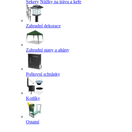
Sekery
Nůžky na trávu a keře
Zahradní dekorace
Zahradní stany a altány
Poštovní schránky
Kotlíky
Ostatní