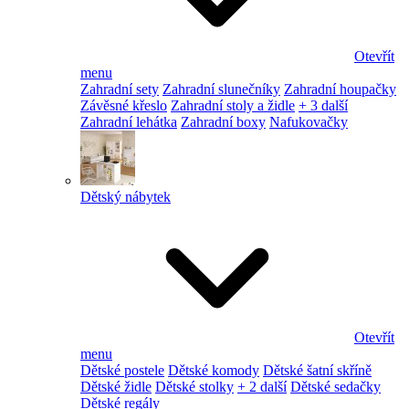
Otevřít
menu
Zahradní sety
Zahradní slunečníky
Zahradní houpačky
Závěsné křeslo
Zahradní stoly a židle
+ 3 další
Zahradní lehátka
Zahradní boxy
Nafukovačky
Dětský nábytek
Otevřít
menu
Dětské postele
Dětské komody
Dětské šatní skříně
Dětské židle
Dětské stolky
+ 2 další
Dětské sedačky
Dětské regály