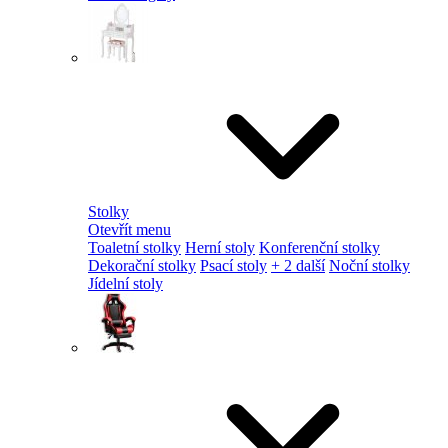
Stolky
Otevřít menu
Toaletní stolky
Herní stoly
Konferenční stolky
Dekorační stolky
Psací stoly
+ 2 další
Noční stolky
Jídelní stoly