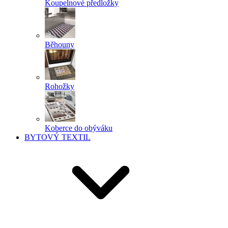
Koupelnové předložky
Běhouny
Rohožky
Koberce do obýváku
BYTOVÝ TEXTIL