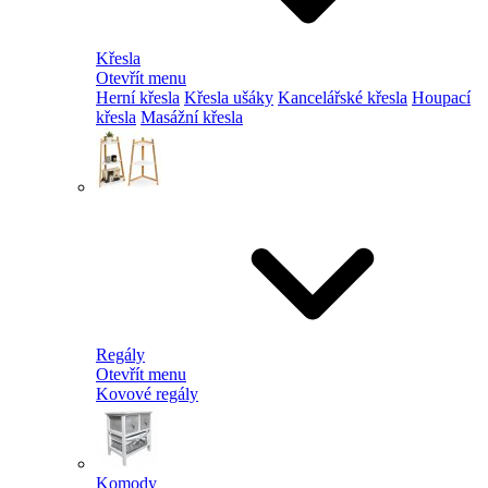
Křesla
Otevřít menu
Herní křesla
Křesla ušáky
Kancelářské křesla
Houpací
křesla
Masážní křesla
Regály
Otevřít menu
Kovové regály
Komody