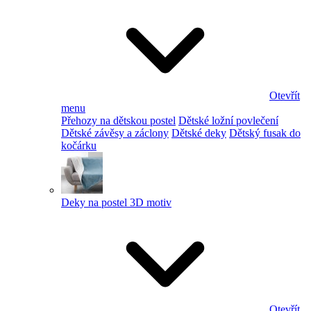
Otevřít
menu
Přehozy na dětskou postel
Dětské ložní povlečení
Dětské závěsy a záclony
Dětské deky
Dětský fusak do
kočárku
Deky na postel 3D motiv
Otevřít