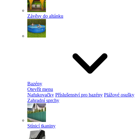
Závěsy do altánku
Bazény
Otevřít menu
Nafukovačky
Příslušenství pro bazény
Plážové osušky
Zahradní sprchy
Stínicí tkaniny