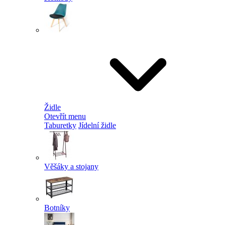
Židle
Otevřít menu
Taburetky
Jídelní židle
Věšáky a stojany
Botníky