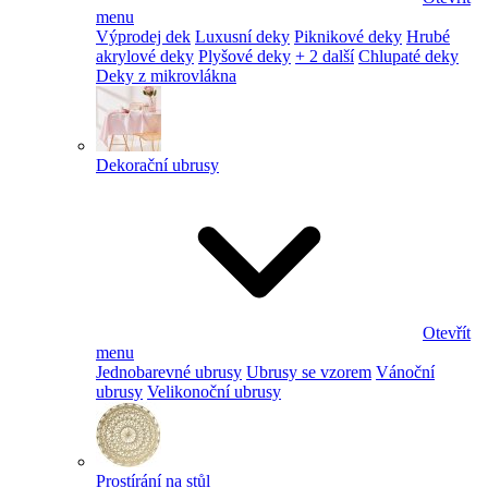
menu
Výprodej dek
Luxusní deky
Piknikové deky
Hrubé
akrylové deky
Plyšové deky
+ 2 další
Chlupaté deky
Deky z mikrovlákna
Dekorační ubrusy
Otevřít
menu
Jednobarevné ubrusy
Ubrusy se vzorem
Vánoční
ubrusy
Velikonoční ubrusy
Prostírání na stůl