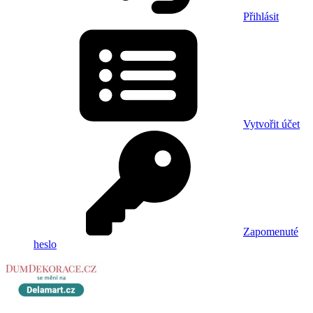
Přihlásit
Vytvořit účet
Zapomenuté
heslo