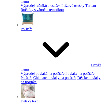
menu
Výprodej ručníků a osušek
Plážové osušky
Turban
Ručníky s vánoční tematikou
Polštáře
Otevřít
menu
Výprodej povlaků na polštáře
Povlaky na polštáře
Polštáře
Chlupaté povlaky na polštáře
Dětské povlaky
na polštáře
Dětský textil