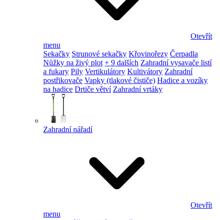
Otevřít
menu
Sekačky
Strunové sekačky
Křovinořezy
Čerpadla
Nůžky na živý plot
+ 9 dalších
Zahradní vysavače listí
a fukary
Pily
Vertikulátory
Kultivátory
Zahradní
postřikovače
Vapky (tlakové čističe)
Hadice a vozíky
na hadice
Drtiče větví
Zahradní vrtáky
Zahradní nářadí
Otevřít
menu