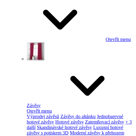
Otevřít menu
Závěsy
Otevřít menu
Výprodej závěsů
Závěsy do altánku
Jednobarevné
hotové závěsy
Hotové závěsy
Zatemňovací závěsy
+ 3
další
Skandinávské hotové závěsy
Luxusní hotové
závěsy s potiskem 3D
Moderní závěsy k přehozem