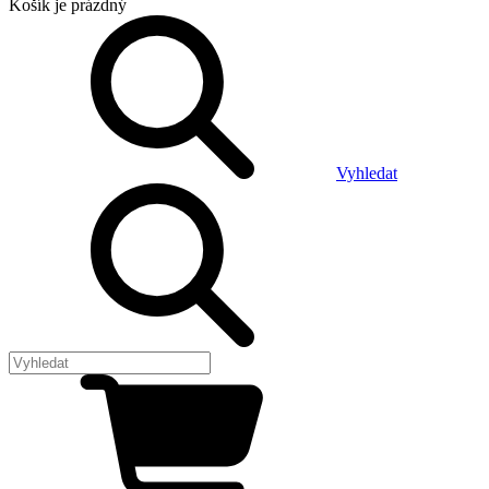
Košík
je prázdný
Vyhledat