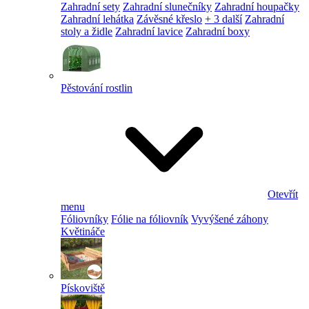
Zahradní sety
Zahradní slunečníky
Zahradní houpačky
Zahradní lehátka
Závěsné křeslo
+ 3 další
Zahradní
stoly a židle
Zahradní lavice
Zahradní boxy
Pěstování rostlin
Otevřít
menu
Fóliovníky
Fólie na fóliovník
Vyvýšené záhony
Květináče
Pískoviště