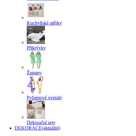
Kuchyňské utěrky
Přikrývky
Župany
Pyžamové overaly
Dekorační sety
DEKORACE
(aktuální)