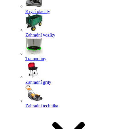
Krycí plachty
Zahradní vozíky
Trampolíny
Zahradní grily
Zahradní technika