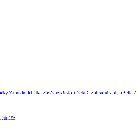
ačky
Zahradní lehátka
Závěsné křeslo
+ 3 další
Zahradní stoly a židle
Z
ětináče