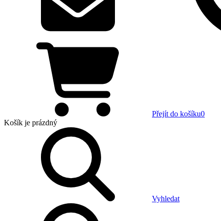
Přejít do košíku
0
Košík
je prázdný
Vyhledat