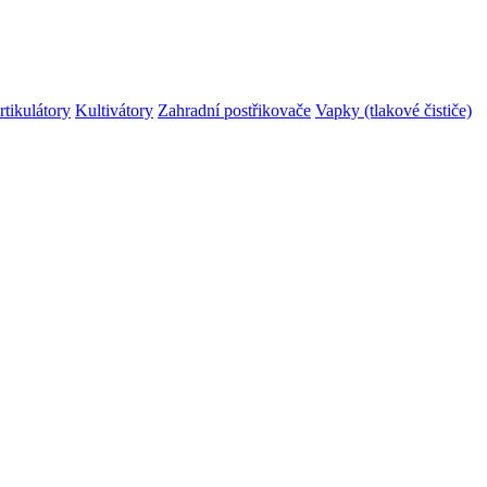
rtikulátory
Kultivátory
Zahradní postřikovače
Vapky (tlakové čističe)