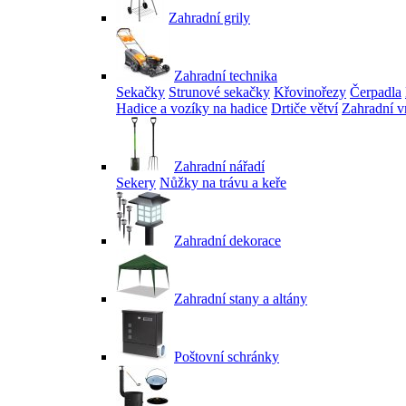
Zahradní grily
Zahradní technika
Sekačky
Strunové sekačky
Křovinořezy
Čerpadla
Hadice a vozíky na hadice
Drtiče větví
Zahradní v
Zahradní nářadí
Sekery
Nůžky na trávu a keře
Zahradní dekorace
Zahradní stany a altány
Poštovní schránky