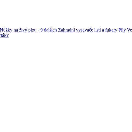
Nůžky na živý plot
+ 9 dalších
Zahradní vysavače listí a fukary
Pily
Ve
rtáky