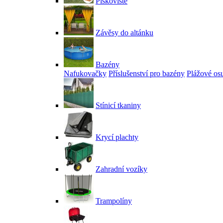
Pískoviště
Závěsy do altánku
Bazény
Nafukovačky
Příslušenství pro bazény
Plážové os
Stínicí tkaniny
Krycí plachty
Zahradní vozíky
Trampolíny