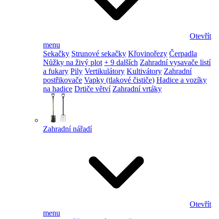
Otevřít
menu
Sekačky
Strunové sekačky
Křovinořezy
Čerpadla
Nůžky na živý plot
+ 9 dalších
Zahradní vysavače listí
a fukary
Pily
Vertikulátory
Kultivátory
Zahradní
postřikovače
Vapky (tlakové čističe)
Hadice a vozíky
na hadice
Drtiče větví
Zahradní vrtáky
Zahradní nářadí
Otevřít
menu