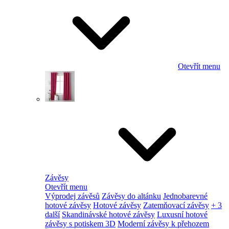
Otevřít menu
Závěsy
Otevřít menu
Výprodej závěsů
Závěsy do altánku
Jednobarevné
hotové závěsy
Hotové závěsy
Zatemňovací závěsy
+ 3
další
Skandinávské hotové závěsy
Luxusní hotové
závěsy s potiskem 3D
Moderní závěsy k přehozem