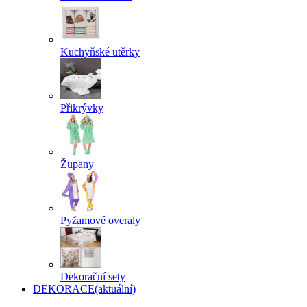
Kuchyňské utěrky
Přikrývky
Župany
Pyžamové overaly
Dekorační sety
DEKORACE
(aktuální)