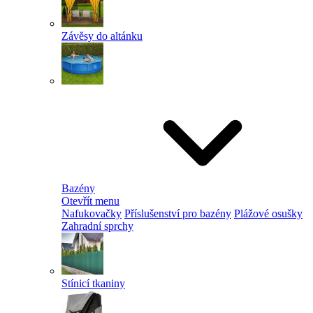
Závěsy do altánku
Bazény
Otevřít menu
Nafukovačky
Příslušenství pro bazény
Plážové osušky
Zahradní sprchy
Stínicí tkaniny