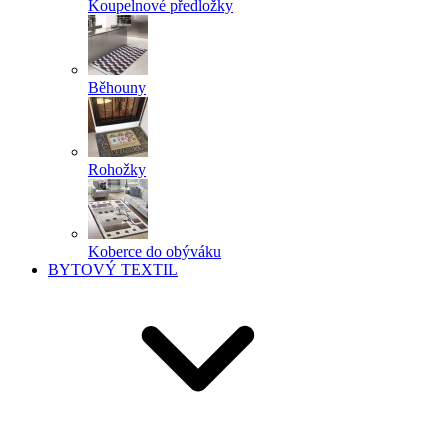
Koupelnové předložky
Běhouny
Rohožky
Koberce do obýváku
BYTOVÝ TEXTIL