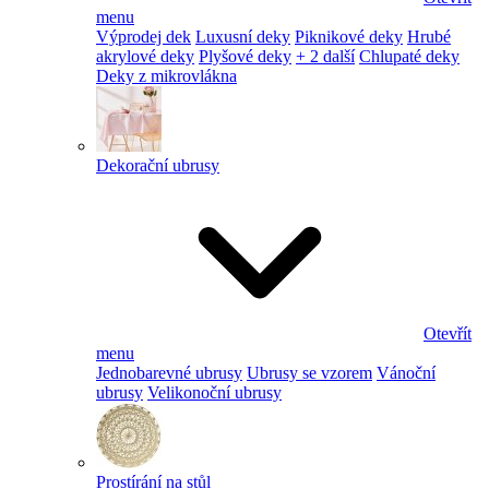
menu
Výprodej dek
Luxusní deky
Piknikové deky
Hrubé
akrylové deky
Plyšové deky
+ 2 další
Chlupaté deky
Deky z mikrovlákna
Dekorační ubrusy
Otevřít
menu
Jednobarevné ubrusy
Ubrusy se vzorem
Vánoční
ubrusy
Velikonoční ubrusy
Prostírání na stůl