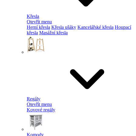
Křesla
Otevřít menu
Herní křesla
Křesla ušáky
Kancelářské křesla
Houpací
křesla
Masážní křesla
Regály
Otevřít menu
Kovové regály
Komody