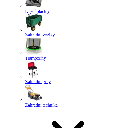
Krycí plachty
Zahradní vozíky
Trampolíny
Zahradní grily
Zahradní technika