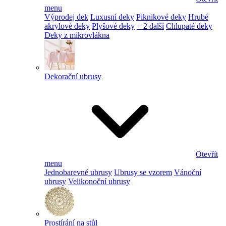
menu
Výprodej dek
Luxusní deky
Piknikové deky
Hrubé
akrylové deky
Plyšové deky
+ 2 další
Chlupaté deky
Deky z mikrovlákna
Dekorační ubrusy
Otevřít
menu
Jednobarevné ubrusy
Ubrusy se vzorem
Vánoční
ubrusy
Velikonoční ubrusy
Prostírání na stůl