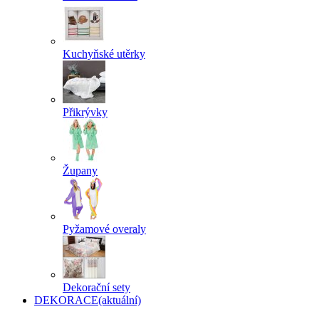
Kuchyňské utěrky
Přikrývky
Župany
Pyžamové overaly
Dekorační sety
DEKORACE
(aktuální)