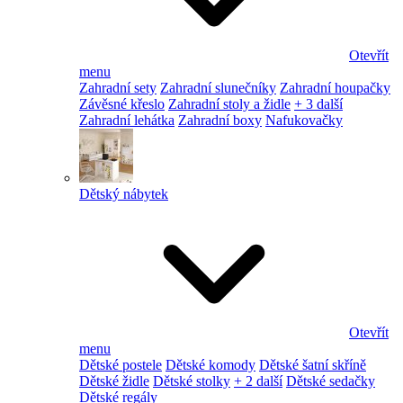
Otevřít
menu
Zahradní sety
Zahradní slunečníky
Zahradní houpačky
Závěsné křeslo
Zahradní stoly a židle
+ 3 další
Zahradní lehátka
Zahradní boxy
Nafukovačky
Dětský nábytek
Otevřít
menu
Dětské postele
Dětské komody
Dětské šatní skříně
Dětské židle
Dětské stolky
+ 2 další
Dětské sedačky
Dětské regály