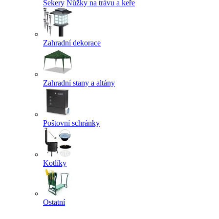
Sekery
Nůžky na trávu a keře
Zahradní dekorace
Zahradní stany a altány
Poštovní schránky
Kotlíky
Ostatní