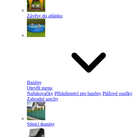
Závěsy do altánku
Bazény
Otevřít menu
Nafukovačky
Příslušenství pro bazény
Plážové osušky
Zahradní sprchy
Stínicí tkaniny