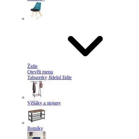
Židle
Otevřít menu
Taburetky
Jídelní židle
Věšáky a stojany
Botníky