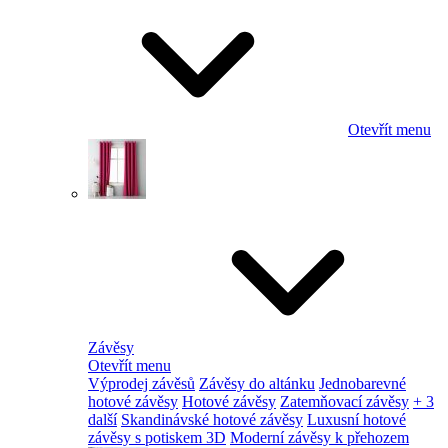
Otevřít menu
Závěsy
Otevřít menu
Výprodej závěsů
Závěsy do altánku
Jednobarevné
hotové závěsy
Hotové závěsy
Zatemňovací závěsy
+ 3
další
Skandinávské hotové závěsy
Luxusní hotové
závěsy s potiskem 3D
Moderní závěsy k přehozem