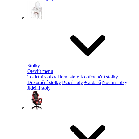
Stolky
Otevřít menu
Toaletní stolky
Herní stoly
Konferenční stolky
Dekorační stolky
Psací stoly
+ 2 další
Noční stolky
Jídelní stoly