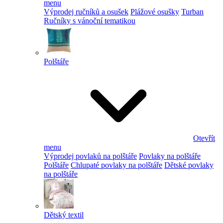
menu
Výprodej ručníků a osušek
Plážové osušky
Turban
Ručníky s vánoční tematikou
Polštáře
Otevřít
menu
Výprodej povlaků na polštáře
Povlaky na polštáře
Polštáře
Chlupaté povlaky na polštáře
Dětské povlaky
na polštáře
Dětský textil