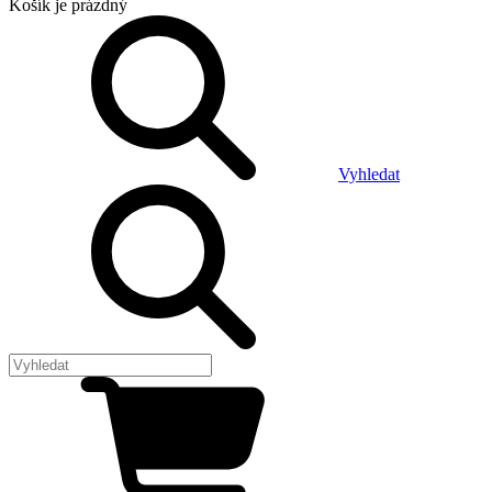
Košík
je prázdný
Vyhledat