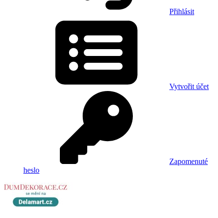
Přihlásit
Vytvořit účet
Zapomenuté
heslo