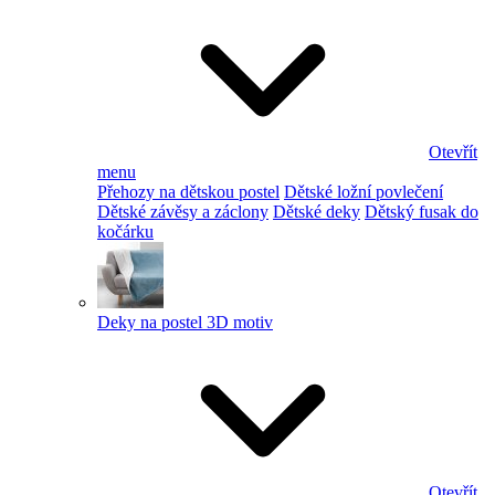
Otevřít
menu
Přehozy na dětskou postel
Dětské ložní povlečení
Dětské závěsy a záclony
Dětské deky
Dětský fusak do
kočárku
Deky na postel 3D motiv
Otevřít