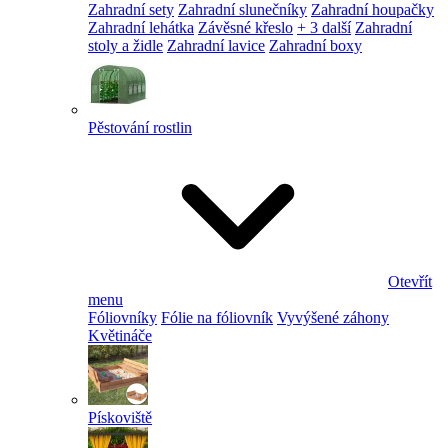
Zahradní sety
Zahradní slunečníky
Zahradní houpačky
Zahradní lehátka
Závěsné křeslo
+ 3 další
Zahradní
stoly a židle
Zahradní lavice
Zahradní boxy
Pěstování rostlin
Otevřít
menu
Fóliovníky
Fólie na fóliovník
Vyvýšené záhony
Květináče
Pískoviště