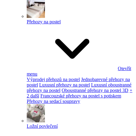
Přehozy na postel
Otevřít
menu
Výprodej přehozů na postel
Jednobarevné přehozy na
postel
Luxusní přehozy na postel
Luxusní oboustranné
přehozy na postel
Oboustranné přehozy na postel 3D
+
2 další
Francouzské přehozy na postel s potiskem
Přehozy na sedací soupravy
Ložní povlečení