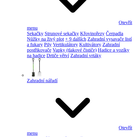
Otevřít
menu
Sekačky
Strunové sekačky
Křovinořezy
Čerpadla
Nůžky na živý plot
+ 9 dalších
Zahradní vysavače listí
a fukary
Pily
Vertikulátory
Kultivátory
Zahradní
postřikovače
Vapky (tlakové čističe)
Hadice a vozíky
na hadice
Drtiče větví
Zahradní vrtáky
Zahradní nářadí
Otevřít
menu