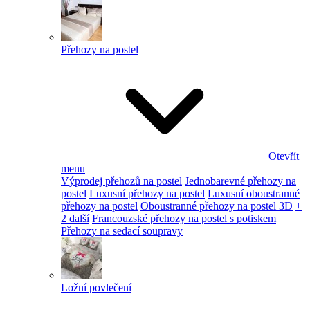
Přehozy na postel
Otevřít
menu
Výprodej přehozů na postel
Jednobarevné přehozy na
postel
Luxusní přehozy na postel
Luxusní oboustranné
přehozy na postel
Oboustranné přehozy na postel 3D
+
2 další
Francouzské přehozy na postel s potiskem
Přehozy na sedací soupravy
Ložní povlečení