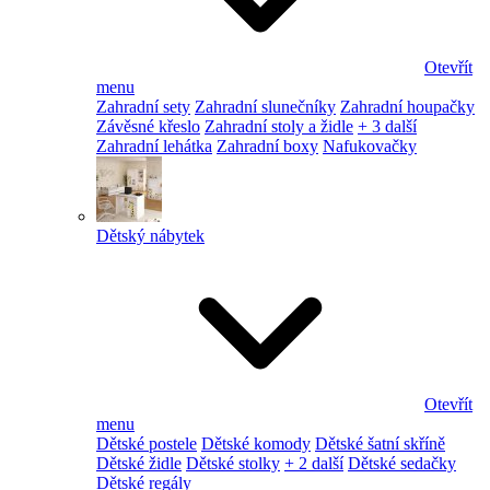
Otevřít
menu
Zahradní sety
Zahradní slunečníky
Zahradní houpačky
Závěsné křeslo
Zahradní stoly a židle
+ 3 další
Zahradní lehátka
Zahradní boxy
Nafukovačky
Dětský nábytek
Otevřít
menu
Dětské postele
Dětské komody
Dětské šatní skříně
Dětské židle
Dětské stolky
+ 2 další
Dětské sedačky
Dětské regály