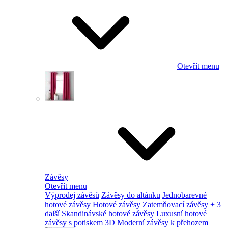
Otevřít menu
Závěsy
Otevřít menu
Výprodej závěsů
Závěsy do altánku
Jednobarevné
hotové závěsy
Hotové závěsy
Zatemňovací závěsy
+ 3
další
Skandinávské hotové závěsy
Luxusní hotové
závěsy s potiskem 3D
Moderní závěsy k přehozem