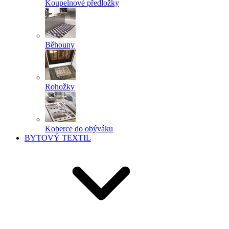
Koupelnové předložky
Běhouny
Rohožky
Koberce do obýváku
BYTOVÝ TEXTIL