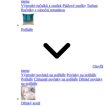
menu
Výprodej ručníků a osušek
Plážové osušky
Turban
Ručníky s vánoční tematikou
Polštáře
Otevřít
menu
Výprodej povlaků na polštáře
Povlaky na polštáře
Polštáře
Chlupaté povlaky na polštáře
Dětské povlaky
na polštáře
Dětský textil