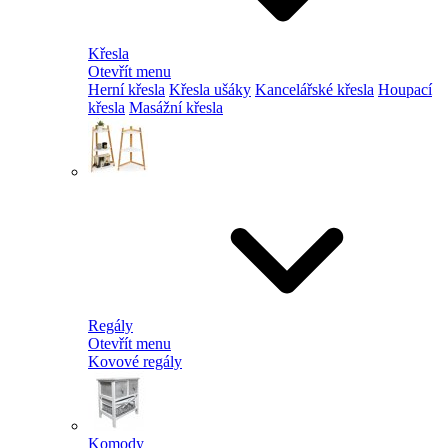
Křesla
Otevřít menu
Herní křesla
Křesla ušáky
Kancelářské křesla
Houpací
křesla
Masážní křesla
Regály
Otevřít menu
Kovové regály
Komody