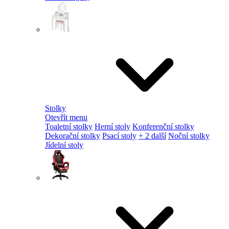
Stolky
Otevřít menu
Toaletní stolky
Herní stoly
Konferenční stolky
Dekorační stolky
Psací stoly
+ 2 další
Noční stolky
Jídelní stoly