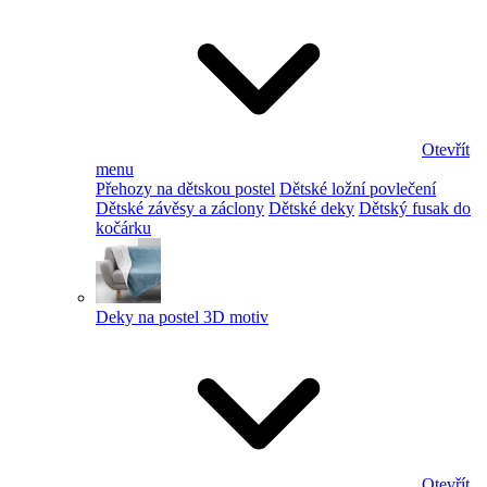
Otevřít
menu
Přehozy na dětskou postel
Dětské ložní povlečení
Dětské závěsy a záclony
Dětské deky
Dětský fusak do
kočárku
Deky na postel 3D motiv
Otevřít