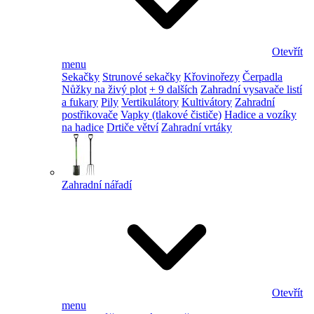
Otevřít
menu
Sekačky
Strunové sekačky
Křovinořezy
Čerpadla
Nůžky na živý plot
+ 9 dalších
Zahradní vysavače listí
a fukary
Pily
Vertikulátory
Kultivátory
Zahradní
postřikovače
Vapky (tlakové čističe)
Hadice a vozíky
na hadice
Drtiče větví
Zahradní vrtáky
Zahradní nářadí
Otevřít
menu