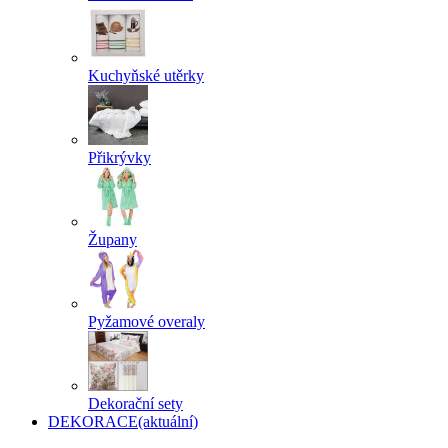
Kuchyňské utěrky
Přikrývky
Župany
Pyžamové overaly
Dekorační sety
DEKORACE
(aktuální)