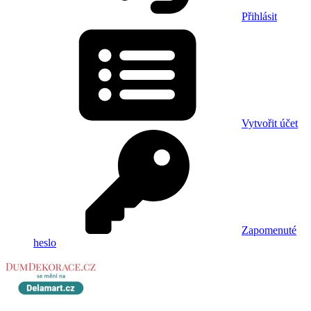
Přihlásit
Vytvořit účet
Zapomenuté
heslo