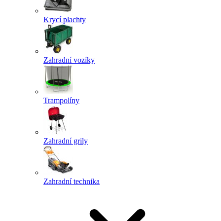
Krycí plachty
Zahradní vozíky
Trampolíny
Zahradní grily
Zahradní technika