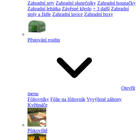
Zahradní sety
Zahradní slunečníky
Zahradní houpačky
Zahradní lehátka
Závěsné křeslo
+ 3 další
Zahradní
stoly a židle
Zahradní lavice
Zahradní boxy
Pěstování rostlin
Otevřít
menu
Fóliovníky
Fólie na fóliovník
Vyvýšené záhony
Květináče
Pískoviště