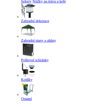
Sekery
Nůžky na trávu a keře
Zahradní dekorace
Zahradní stany a altány
Poštovní schránky
Kotlíky
Ostatní