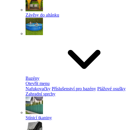
Závěsy do altánku
Bazény
Otevřít menu
Nafukovačky
Příslušenství pro bazény
Plážové osušky
Zahradní sprchy
Stínicí tkaniny