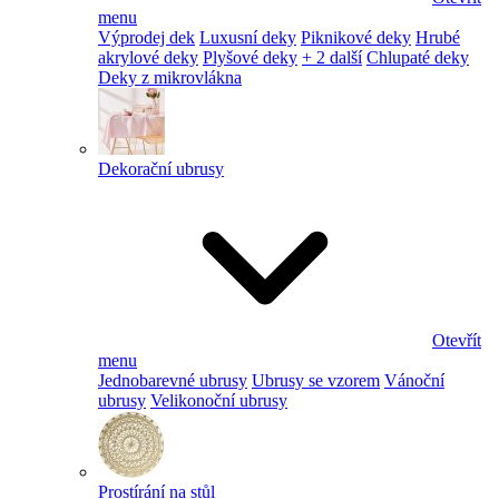
menu
Výprodej dek
Luxusní deky
Piknikové deky
Hrubé
akrylové deky
Plyšové deky
+ 2 další
Chlupaté deky
Deky z mikrovlákna
Dekorační ubrusy
Otevřít
menu
Jednobarevné ubrusy
Ubrusy se vzorem
Vánoční
ubrusy
Velikonoční ubrusy
Prostírání na stůl