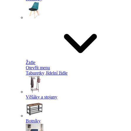
Židle
Otevřít menu
Taburetky
Jídelní židle
Věšáky a stojany
Botníky