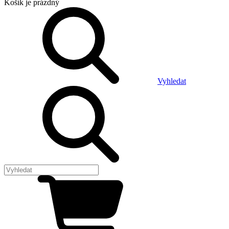
Košík
je prázdný
Vyhledat