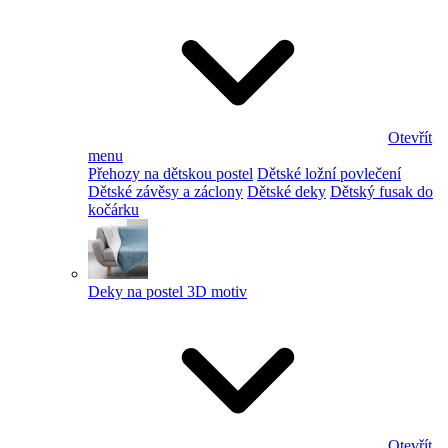
Otevřít
menu
Přehozy na dětskou postel
Dětské ložní povlečení
Dětské závěsy a záclony
Dětské deky
Dětský fusak do
kočárku
Deky na postel 3D motiv
Otevřít