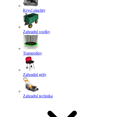
Krycí plachty
Zahradní vozíky
Trampolíny
Zahradní grily
Zahradní technika