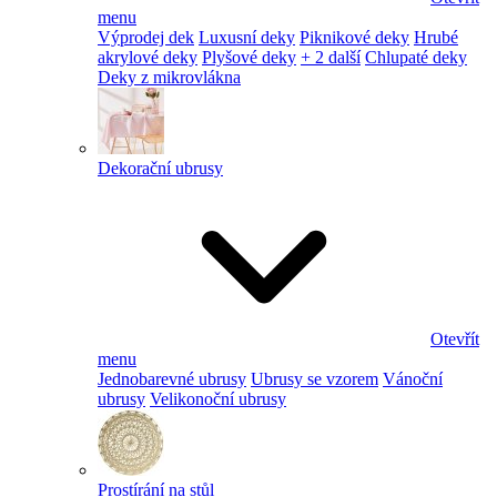
menu
Výprodej dek
Luxusní deky
Piknikové deky
Hrubé
akrylové deky
Plyšové deky
+ 2 další
Chlupaté deky
Deky z mikrovlákna
Dekorační ubrusy
Otevřít
menu
Jednobarevné ubrusy
Ubrusy se vzorem
Vánoční
ubrusy
Velikonoční ubrusy
Prostírání na stůl