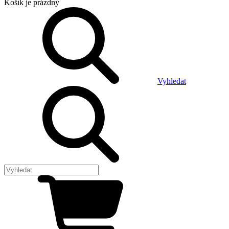
Košík
je prázdný
Vyhledat