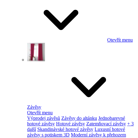
Otevřít menu
Závěsy
Otevřít menu
Výprodej závěsů
Závěsy do altánku
Jednobarevné
hotové závěsy
Hotové závěsy
Zatemňovací závěsy
+ 3
další
Skandinávské hotové závěsy
Luxusní hotové
závěsy s potiskem 3D
Moderní závěsy k přehozem