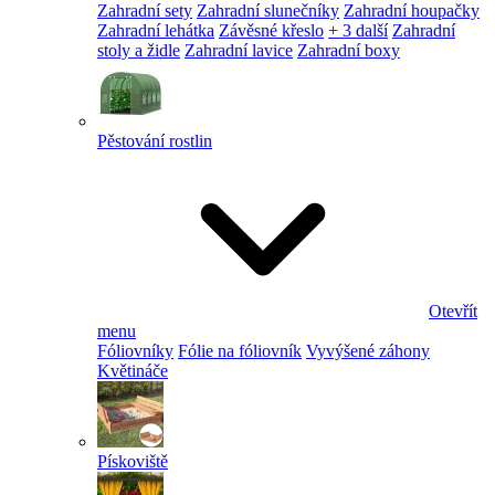
Zahradní sety
Zahradní slunečníky
Zahradní houpačky
Zahradní lehátka
Závěsné křeslo
+ 3 další
Zahradní
stoly a židle
Zahradní lavice
Zahradní boxy
Pěstování rostlin
Otevřít
menu
Fóliovníky
Fólie na fóliovník
Vyvýšené záhony
Květináče
Pískoviště