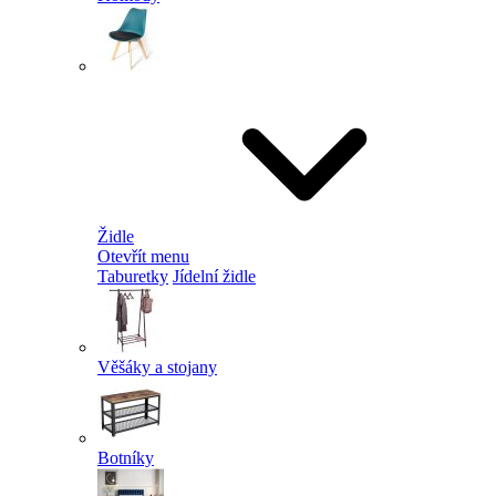
Židle
Otevřít menu
Taburetky
Jídelní židle
Věšáky a stojany
Botníky