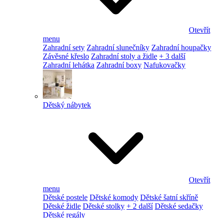
Otevřít
menu
Zahradní sety
Zahradní slunečníky
Zahradní houpačky
Závěsné křeslo
Zahradní stoly a židle
+ 3 další
Zahradní lehátka
Zahradní boxy
Nafukovačky
Dětský nábytek
Otevřít
menu
Dětské postele
Dětské komody
Dětské šatní skříně
Dětské židle
Dětské stolky
+ 2 další
Dětské sedačky
Dětské regály