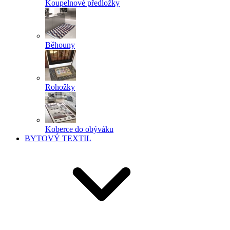
Koupelnové předložky
Běhouny
Rohožky
Koberce do obýváku
BYTOVÝ TEXTIL