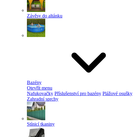
Závěsy do altánku
Bazény
Otevřít menu
Nafukovačky
Příslušenství pro bazény
Plážové osušky
Zahradní sprchy
Stínicí tkaniny