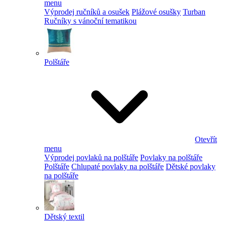
menu
Výprodej ručníků a osušek
Plážové osušky
Turban
Ručníky s vánoční tematikou
Polštáře
Otevřít
menu
Výprodej povlaků na polštáře
Povlaky na polštáře
Polštáře
Chlupaté povlaky na polštáře
Dětské povlaky
na polštáře
Dětský textil