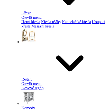
Křesla
Otevřít menu
Herní křesla
Křesla ušáky
Kancelářské křesla
Houpací
křesla
Masážní křesla
Regály
Otevřít menu
Kovové regály
Komody