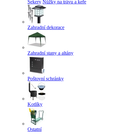
Sekery
Nůžky na trávu a keře
Zahradní dekorace
Zahradní stany a altány
Poštovní schránky
Kotlíky
Ostatní