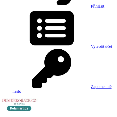
Přihlásit
Vytvořit účet
Zapomenuté
heslo