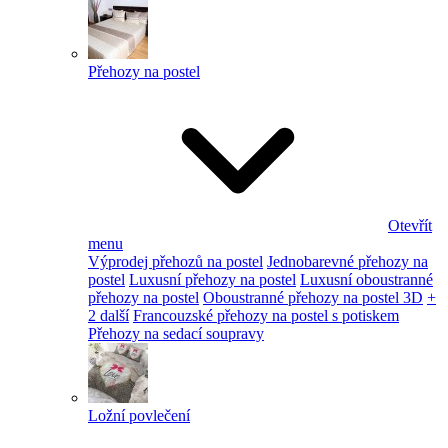
Přehozy na postel
Otevřít
menu
Výprodej přehozů na postel
Jednobarevné přehozy na
postel
Luxusní přehozy na postel
Luxusní oboustranné
přehozy na postel
Oboustranné přehozy na postel 3D
+
2 další
Francouzské přehozy na postel s potiskem
Přehozy na sedací soupravy
Ložní povlečení