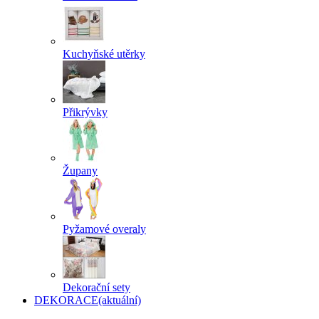
Kuchyňské utěrky
Přikrývky
Župany
Pyžamové overaly
Dekorační sety
DEKORACE
(aktuální)