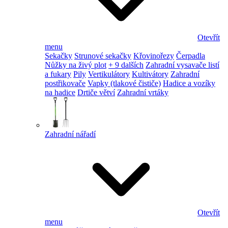
Otevřít
menu
Sekačky
Strunové sekačky
Křovinořezy
Čerpadla
Nůžky na živý plot
+ 9 dalších
Zahradní vysavače listí
a fukary
Pily
Vertikulátory
Kultivátory
Zahradní
postřikovače
Vapky (tlakové čističe)
Hadice a vozíky
na hadice
Drtiče větví
Zahradní vrtáky
Zahradní nářadí
Otevřít
menu