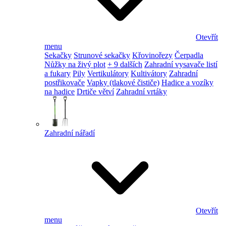
Otevřít
menu
Sekačky
Strunové sekačky
Křovinořezy
Čerpadla
Nůžky na živý plot
+ 9 dalších
Zahradní vysavače listí
a fukary
Pily
Vertikulátory
Kultivátory
Zahradní
postřikovače
Vapky (tlakové čističe)
Hadice a vozíky
na hadice
Drtiče větví
Zahradní vrtáky
Zahradní nářadí
Otevřít
menu