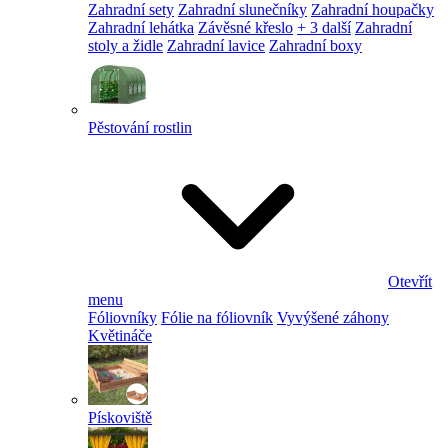
Zahradní sety
Zahradní slunečníky
Zahradní houpačky
Zahradní lehátka
Závěsné křeslo
+ 3 další
Zahradní
stoly a židle
Zahradní lavice
Zahradní boxy
Pěstování rostlin
Otevřít
menu
Fóliovníky
Fólie na fóliovník
Vyvýšené záhony
Květináče
Pískoviště