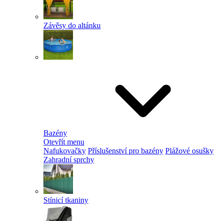
Závěsy do altánku
Bazény
Otevřít menu
Nafukovačky
Příslušenství pro bazény
Plážové osušky
Zahradní sprchy
Stínicí tkaniny