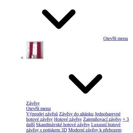
Otevřít menu
Závěsy
Otevřít menu
Výprodej závěsů
Závěsy do altánku
Jednobarevné
hotové závěsy
Hotové závěsy
Zatemňovací závěsy
+ 3
další
Skandinávské hotové závěsy
Luxusní hotové
závěsy s potiskem 3D
Moderní závěsy k přehozem