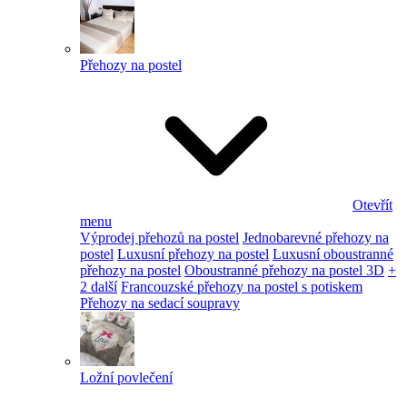
Přehozy na postel
Otevřít
menu
Výprodej přehozů na postel
Jednobarevné přehozy na
postel
Luxusní přehozy na postel
Luxusní oboustranné
přehozy na postel
Oboustranné přehozy na postel 3D
+
2 další
Francouzské přehozy na postel s potiskem
Přehozy na sedací soupravy
Ložní povlečení