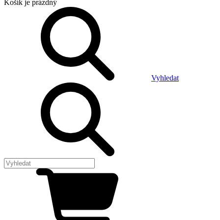
Košík
je prázdný
Vyhledat