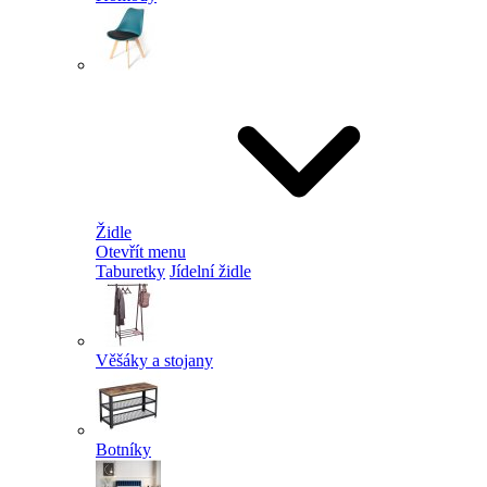
Židle
Otevřít menu
Taburetky
Jídelní židle
Věšáky a stojany
Botníky