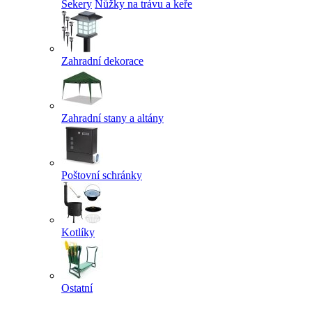
Sekery
Nůžky na trávu a keře
Zahradní dekorace
Zahradní stany a altány
Poštovní schránky
Kotlíky
Ostatní