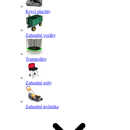
Krycí plachty
Zahradní vozíky
Trampolíny
Zahradní grily
Zahradní technika