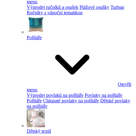
menu
Výprodej ručníků a osušek
Plážové osušky
Turban
Ručníky s vánoční tematikou
Polštáře
Otevřít
menu
Výprodej povlaků na polštáře
Povlaky na polštáře
Polštáře
Chlupaté povlaky na polštáře
Dětské povlaky
na polštáře
Dětský textil