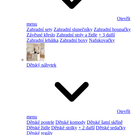
Otevřít
menu
Zahradní sety
Zahradní slunečníky
Zahradní houpačky
Závěsné křeslo
Zahradní stoly a židle
+ 3 další
Zahradní lehátka
Zahradní boxy
Nafukovačky
Dětský nábytek
Otevřít
menu
Dětské postele
Dětské komody
Dětské šatní skříně
Dětské židle
Dětské stolky
+ 2 další
Dětské sedačky
Dětské regály