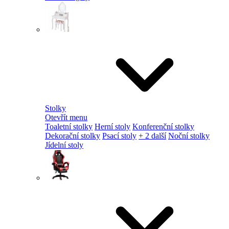
Stolky
Otevřít menu
Toaletní stolky
Herní stoly
Konferenční stolky
Dekorační stolky
Psací stoly
+ 2 další
Noční stolky
Jídelní stoly