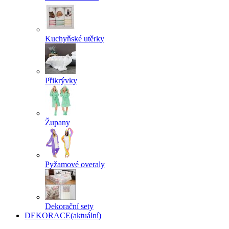
Kuchyňské utěrky
Přikrývky
Župany
Pyžamové overaly
Dekorační sety
DEKORACE
(aktuální)