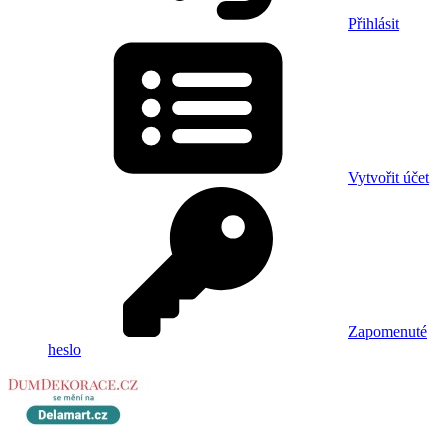
Přihlásit
Vytvořit účet
Zapomenuté
heslo