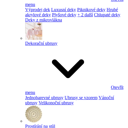
menu
Výprodej dek
Luxusní deky
Piknikové deky
Hrubé
akrylové deky
Plyšové deky
+ 2 další
Chlupaté deky
Deky z mikrovlákna
Dekorační ubrusy
Otevřít
menu
Jednobarevné ubrusy
Ubrusy se vzorem
Vánoční
ubrusy
Velikonoční ubrusy
Prostírání na stůl