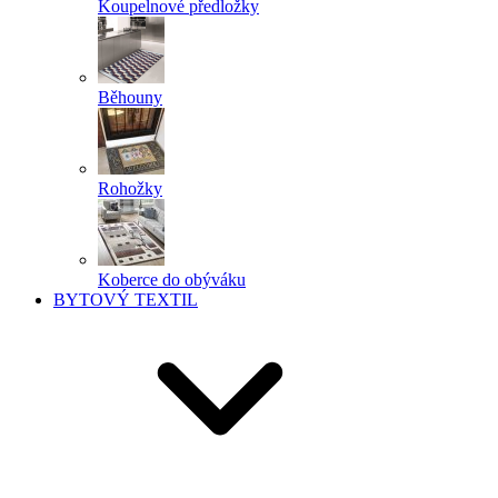
Koupelnové předložky
Běhouny
Rohožky
Koberce do obýváku
BYTOVÝ TEXTIL