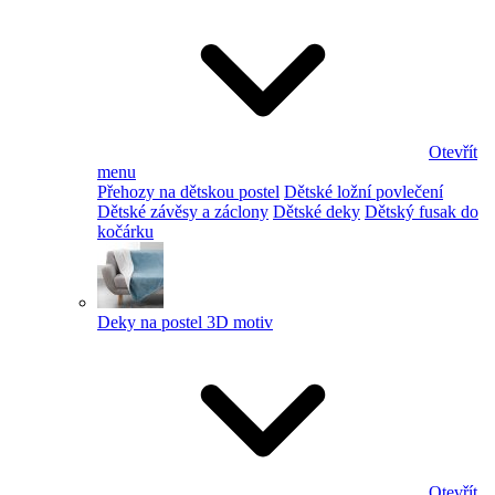
Otevřít
menu
Přehozy na dětskou postel
Dětské ložní povlečení
Dětské závěsy a záclony
Dětské deky
Dětský fusak do
kočárku
Deky na postel 3D motiv
Otevřít