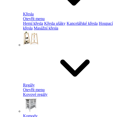
Křesla
Otevřít menu
Herní křesla
Křesla ušáky
Kancelářské křesla
Houpací
křesla
Masážní křesla
Regály
Otevřít menu
Kovové regály
Komody