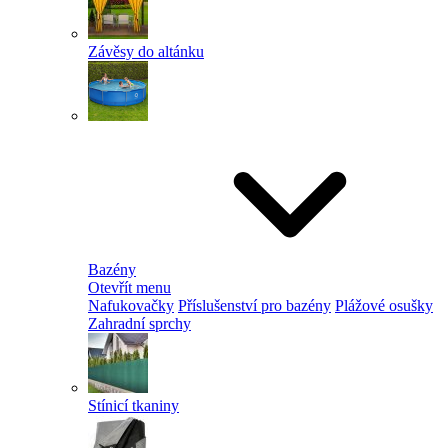
Závěsy do altánku
Bazény
Otevřít menu
Nafukovačky
Příslušenství pro bazény
Plážové osušky
Zahradní sprchy
Stínicí tkaniny