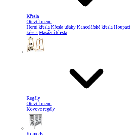
Křesla
Otevřít menu
Herní křesla
Křesla ušáky
Kancelářské křesla
Houpací
křesla
Masážní křesla
Regály
Otevřít menu
Kovové regály
Komody