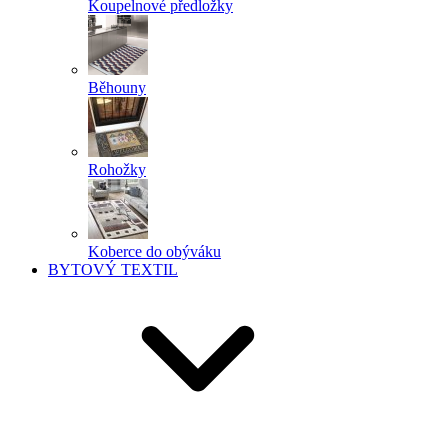
Koupelnové předložky
Běhouny
Rohožky
Koberce do obýváku
BYTOVÝ TEXTIL