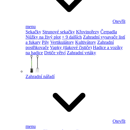
Otevřít
menu
Sekačky
Strunové sekačky
Křovinořezy
Čerpadla
Nůžky na živý plot
+ 9 dalších
Zahradní vysavače listí
a fukary
Pily
Vertikulátory
Kultivátory
Zahradní
postřikovače
Vapky (tlakové čističe)
Hadice a vozíky
na hadice
Drtiče větví
Zahradní vrtáky
Zahradní nářadí
Otevřít
menu