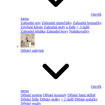
Otevřít
menu
Zahradní sety
Zahradní slunečníky
Zahradní houpačky
Závěsné křeslo
Zahradní stoly a židle
+ 3 další
Zahradní lehátka
Zahradní boxy
Nafukovačky
Dětský nábytek
Otevřít
menu
Dětské postele
Dětské komody
Dětské šatní skříně
Dětské židle
Dětské stolky
+ 2 další
Dětské sedačky
Dětské regály