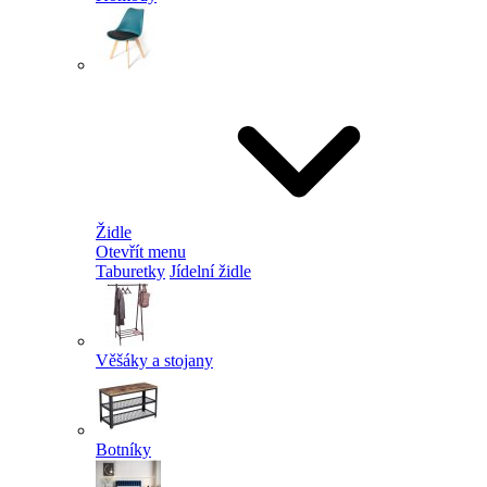
Židle
Otevřít menu
Taburetky
Jídelní židle
Věšáky a stojany
Botníky