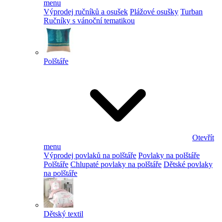
menu
Výprodej ručníků a osušek
Plážové osušky
Turban
Ručníky s vánoční tematikou
Polštáře
Otevřít
menu
Výprodej povlaků na polštáře
Povlaky na polštáře
Polštáře
Chlupaté povlaky na polštáře
Dětské povlaky
na polštáře
Dětský textil