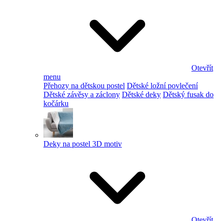
Otevřít
menu
Přehozy na dětskou postel
Dětské ložní povlečení
Dětské závěsy a záclony
Dětské deky
Dětský fusak do
kočárku
Deky na postel 3D motiv
Otevřít