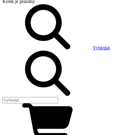
Košík
je prázdný
Vyhledat