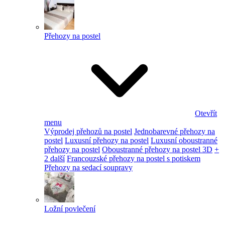
Přehozy na postel
Otevřít
menu
Výprodej přehozů na postel
Jednobarevné přehozy na
postel
Luxusní přehozy na postel
Luxusní oboustranné
přehozy na postel
Oboustranné přehozy na postel 3D
+
2 další
Francouzské přehozy na postel s potiskem
Přehozy na sedací soupravy
Ložní povlečení