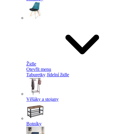
Židle
Otevřít menu
Taburetky
Jídelní židle
Věšáky a stojany
Botníky