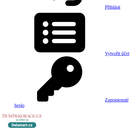
Přihlásit
Vytvořit účet
Zapomenuté
heslo