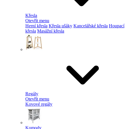
Křesla
Otevřít menu
Herní křesla
Křesla ušáky
Kancelářské křesla
Houpací
křesla
Masážní křesla
Regály
Otevřít menu
Kovové regály
Komody