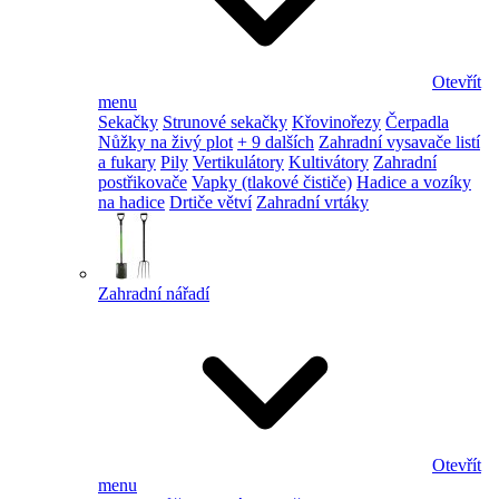
Otevřít
menu
Sekačky
Strunové sekačky
Křovinořezy
Čerpadla
Nůžky na živý plot
+ 9 dalších
Zahradní vysavače listí
a fukary
Pily
Vertikulátory
Kultivátory
Zahradní
postřikovače
Vapky (tlakové čističe)
Hadice a vozíky
na hadice
Drtiče větví
Zahradní vrtáky
Zahradní nářadí
Otevřít
menu