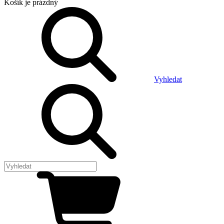
Košík
je prázdný
Vyhledat