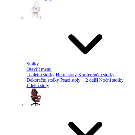
Stolky
Otevřít menu
Toaletní stolky
Herní stoly
Konferenční stolky
Dekorační stolky
Psací stoly
+ 2 další
Noční stolky
Jídelní stoly