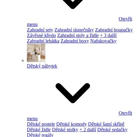
Otevřít
menu
Zahradní sety
Zahradní slunečníky
Zahradní houpačky
Závěsné křeslo
Zahradní stoly a židle
+ 3 další
Zahradní lehátka
Zahradní boxy
Nafukovačky
Dětský nábytek
Otevřít
menu
Dětské postele
Dětské komody
Dětské šatní skříně
Dětské židle
Dětské stolky
+ 2 další
Dětské sedačky
Dětské regály