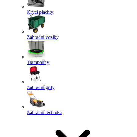
Krycí plachty
Zahradní vozíky
Trampolíny
Zahradní grily
Zahradní technika