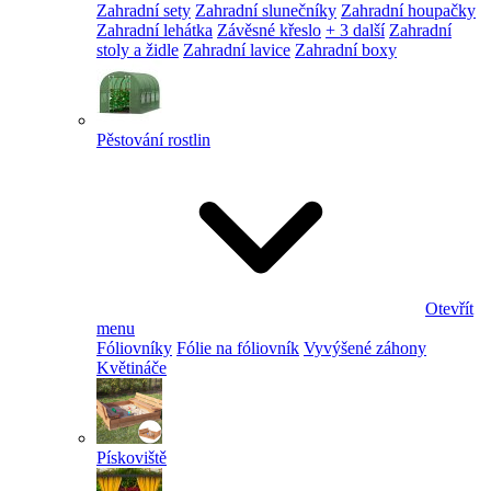
Zahradní sety
Zahradní slunečníky
Zahradní houpačky
Zahradní lehátka
Závěsné křeslo
+ 3 další
Zahradní
stoly a židle
Zahradní lavice
Zahradní boxy
Pěstování rostlin
Otevřít
menu
Fóliovníky
Fólie na fóliovník
Vyvýšené záhony
Květináče
Pískoviště