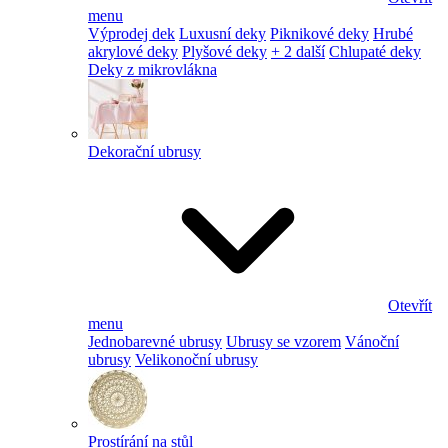
menu
Výprodej dek
Luxusní deky
Piknikové deky
Hrubé
akrylové deky
Plyšové deky
+ 2 další
Chlupaté deky
Deky z mikrovlákna
Dekorační ubrusy
Otevřít
menu
Jednobarevné ubrusy
Ubrusy se vzorem
Vánoční
ubrusy
Velikonoční ubrusy
Prostírání na stůl