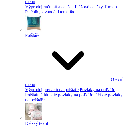
menu
Výprodej ručníků a osušek
Plážové osušky
Turban
Ručníky s vánoční tematikou
Polštáře
Otevřít
menu
Výprodej povlaků na polštáře
Povlaky na polštáře
Polštáře
Chlupaté povlaky na polštáře
Dětské povlaky
na polštáře
Dětský textil