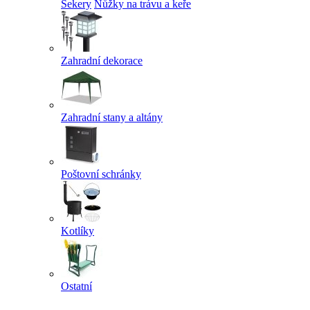
Sekery
Nůžky na trávu a keře
Zahradní dekorace
Zahradní stany a altány
Poštovní schránky
Kotlíky
Ostatní