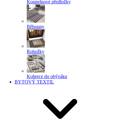
Koupelnové předložky
Běhouny
Rohožky
Koberce do obýváku
BYTOVÝ TEXTIL