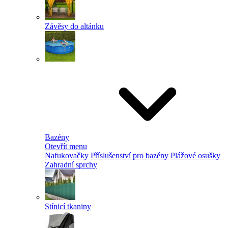
Závěsy do altánku
Bazény
Otevřít menu
Nafukovačky
Příslušenství pro bazény
Plážové osušky
Zahradní sprchy
Stínicí tkaniny