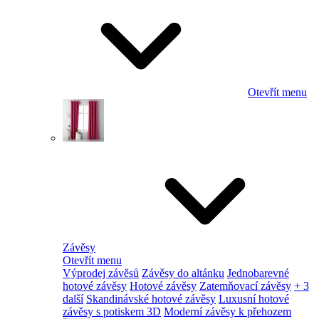
Otevřít menu
Závěsy
Otevřít menu
Výprodej závěsů
Závěsy do altánku
Jednobarevné
hotové závěsy
Hotové závěsy
Zatemňovací závěsy
+ 3
další
Skandinávské hotové závěsy
Luxusní hotové
závěsy s potiskem 3D
Moderní závěsy k přehozem