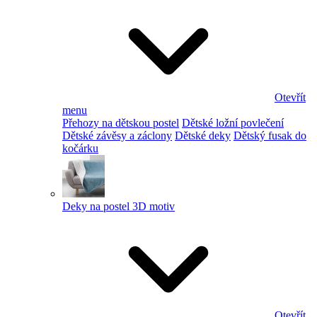
Otevřít
menu
Přehozy na dětskou postel
Dětské ložní povlečení
Dětské závěsy a záclony
Dětské deky
Dětský fusak do
kočárku
Deky na postel 3D motiv
Otevřít