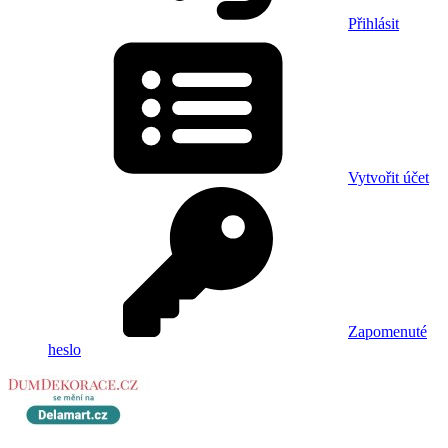
Přihlásit
Vytvořit účet
Zapomenuté
heslo