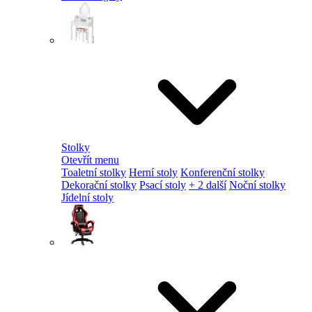
Stolky
Otevřít menu
Toaletní stolky
Herní stoly
Konferenční stolky
Dekorační stolky
Psací stoly
+ 2 další
Noční stolky
Jídelní stoly