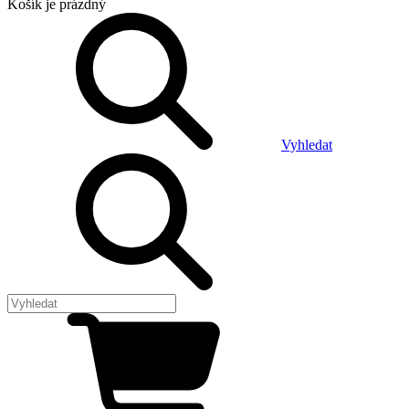
Košík
je prázdný
Vyhledat