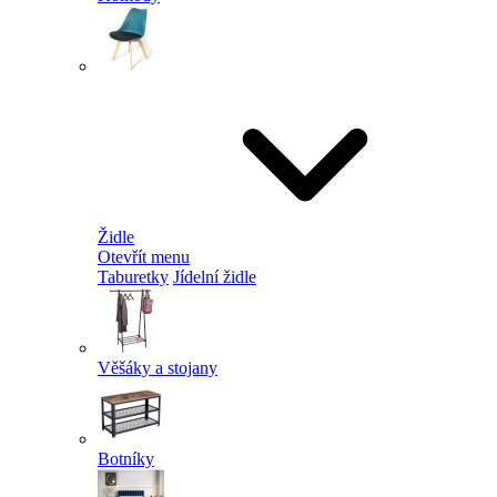
Židle
Otevřít menu
Taburetky
Jídelní židle
Věšáky a stojany
Botníky