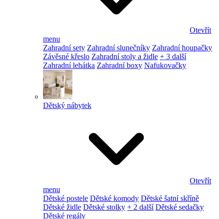
Otevřít
menu
Zahradní sety
Zahradní slunečníky
Zahradní houpačky
Závěsné křeslo
Zahradní stoly a židle
+ 3 další
Zahradní lehátka
Zahradní boxy
Nafukovačky
Dětský nábytek
Otevřít
menu
Dětské postele
Dětské komody
Dětské šatní skříně
Dětské židle
Dětské stolky
+ 2 další
Dětské sedačky
Dětské regály