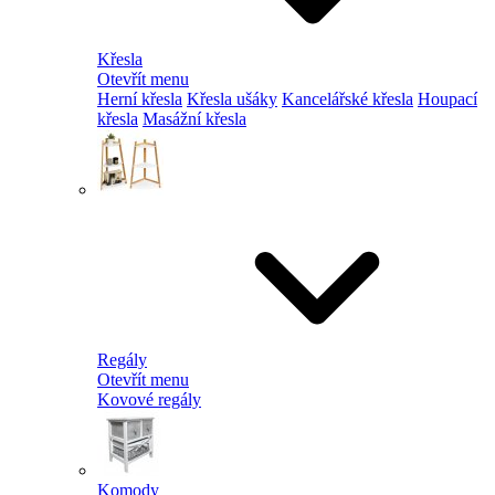
Křesla
Otevřít menu
Herní křesla
Křesla ušáky
Kancelářské křesla
Houpací
křesla
Masážní křesla
Regály
Otevřít menu
Kovové regály
Komody