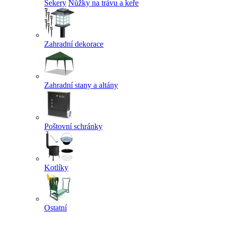
Sekery
Nůžky na trávu a keře
Zahradní dekorace
Zahradní stany a altány
Poštovní schránky
Kotlíky
Ostatní