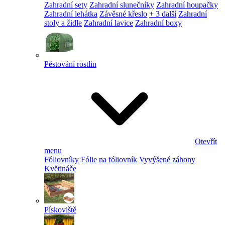
Zahradní sety
Zahradní slunečníky
Zahradní houpačky
Zahradní lehátka
Závěsné křeslo
+ 3 další
Zahradní
stoly a židle
Zahradní lavice
Zahradní boxy
Pěstování rostlin
Otevřít
menu
Fóliovníky
Fólie na fóliovník
Vyvýšené záhony
Květináče
Pískoviště