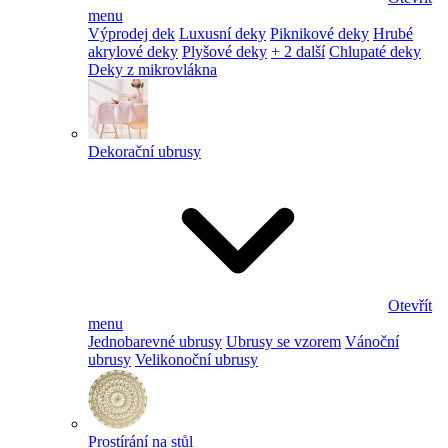
menu
Výprodej dek
Luxusní deky
Piknikové deky
Hrubé
akrylové deky
Plyšové deky
+ 2 další
Chlupaté deky
Deky z mikrovlákna
Dekorační ubrusy
Otevřít
menu
Jednobarevné ubrusy
Ubrusy se vzorem
Vánoční
ubrusy
Velikonoční ubrusy
Prostírání na stůl