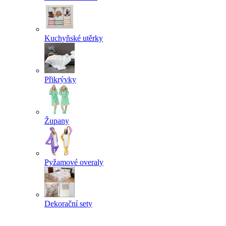
Kuchyňské utěrky
Přikrývky
Župany
Pyžamové overaly
Dekorační sety