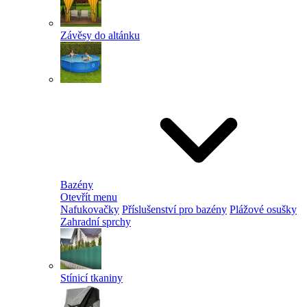
Závěsy do altánku
Bazény
Otevřít menu
Nafukovačky
Příslušenství pro bazény
Plážové osušky
Zahradní sprchy
Stínicí tkaniny