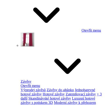
Otevřít menu
Závěsy
Otevřít menu
Výprodej závěsů
Závěsy do altánku
Jednobarevné
hotové závěsy
Hotové závěsy
Zatemňovací závěsy
+ 3
další
Skandinávské hotové závěsy
Luxusní hotové
závěsy s potiskem 3D
Moderní závěsy k přehozem