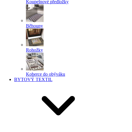
Koupelnové předložky
Běhouny
Rohožky
Koberce do obýváku
BYTOVÝ TEXTIL