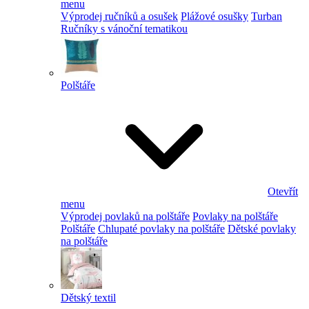
menu
Výprodej ručníků a osušek
Plážové osušky
Turban
Ručníky s vánoční tematikou
Polštáře
Otevřít
menu
Výprodej povlaků na polštáře
Povlaky na polštáře
Polštáře
Chlupaté povlaky na polštáře
Dětské povlaky
na polštáře
Dětský textil