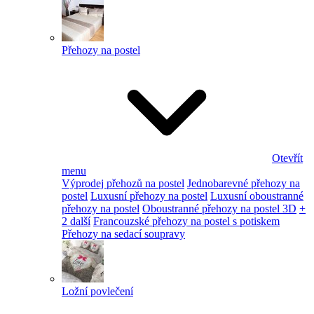
Přehozy na postel
Otevřít
menu
Výprodej přehozů na postel
Jednobarevné přehozy na
postel
Luxusní přehozy na postel
Luxusní oboustranné
přehozy na postel
Oboustranné přehozy na postel 3D
+
2 další
Francouzské přehozy na postel s potiskem
Přehozy na sedací soupravy
Ložní povlečení