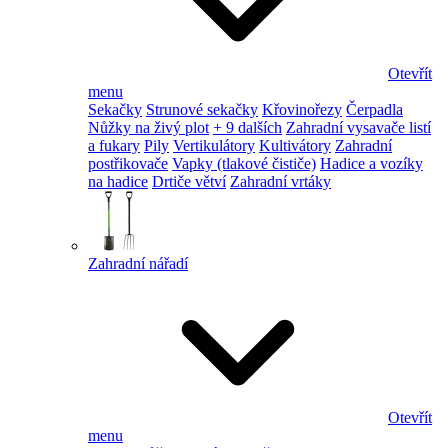
Otevřít
menu
Sekačky
Strunové sekačky
Křovinořezy
Čerpadla
Nůžky na živý plot
+ 9 dalších
Zahradní vysavače listí
a fukary
Pily
Vertikulátory
Kultivátory
Zahradní
postřikovače
Vapky (tlakové čističe)
Hadice a vozíky
na hadice
Drtiče větví
Zahradní vrtáky
Zahradní nářadí
Otevřít
menu