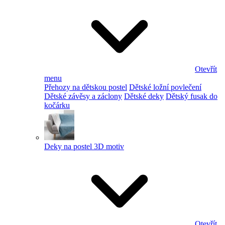
Otevřít
menu
Přehozy na dětskou postel
Dětské ložní povlečení
Dětské závěsy a záclony
Dětské deky
Dětský fusak do
kočárku
Deky na postel 3D motiv
Otevřít