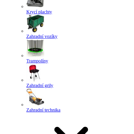
Krycí plachty
Zahradní vozíky
Trampolíny
Zahradní grily
Zahradní technika