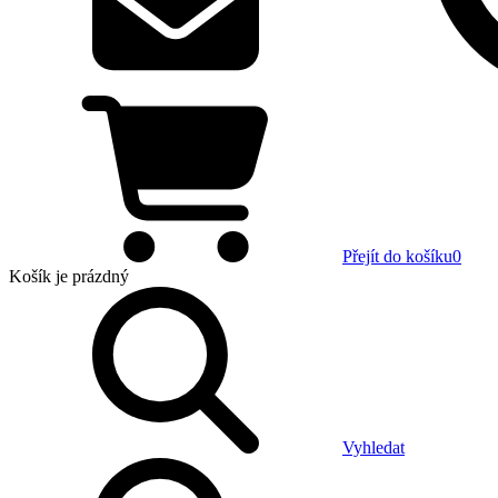
Přejít do košíku
0
Košík
je prázdný
Vyhledat