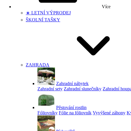
Více
☀️ LETNÍ VÝPRODEJ
ŠKOLNÍ TAŠKY
ZAHRADA
Zahradní nábytek
Zahradní sety
Zahradní slunečníky
Zahradní houp
Pěstování rostlin
Fóliovníky
Fólie na fóliovník
Vyvýšené záhony
Kv