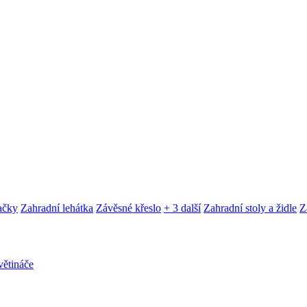
ačky
Zahradní lehátka
Závěsné křeslo
+ 3 další
Zahradní stoly a židle
Z
ětináče