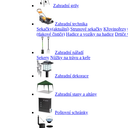
Zahradní grily
Zahradní technika
Sekačky
(aktuální)
Strunové sekačky
Křovinořezy
(tlakové čističe)
Hadice a vozíky na hadice
Drtiče 
Zahradní nářadí
Sekery
Nůžky na trávu a keře
Zahradní dekorace
Zahradní stany a altány
Poštovní schránky