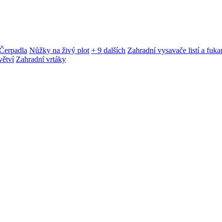
Čerpadla
Nůžky na živý plot
+ 9 dalších
Zahradní vysavače listí a fuka
větví
Zahradní vrtáky