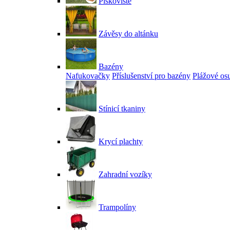
Pískoviště
Závěsy do altánku
Bazény
Nafukovačky
Příslušenství pro bazény
Plážové os
Stínicí tkaniny
Krycí plachty
Zahradní vozíky
Trampolíny