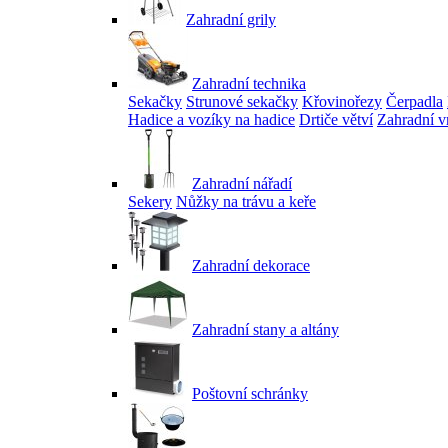
Zahradní grily
Zahradní technika
Sekačky
Strunové sekačky
Křovinořezy
Čerpadla
Hadice a vozíky na hadice
Drtiče větví
Zahradní v
Zahradní nářadí
Sekery
Nůžky na trávu a keře
Zahradní dekorace
Zahradní stany a altány
Poštovní schránky