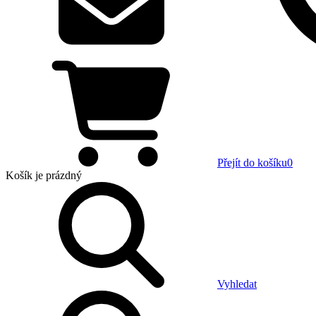
Přejít do košíku
0
Košík
je prázdný
Vyhledat