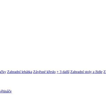
ačky
Zahradní lehátka
Závěsné křeslo
+ 3 další
Zahradní stoly a židle
Z
ětináče