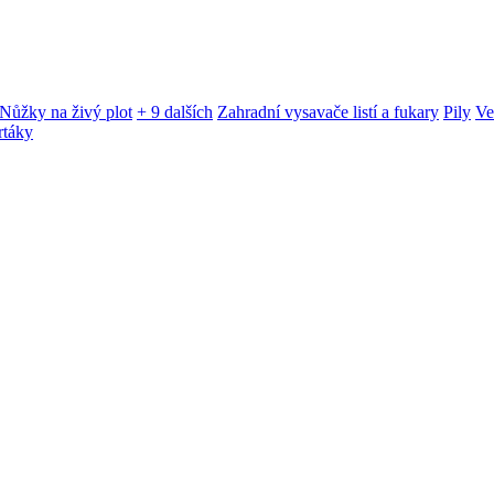
Nůžky na živý plot
+ 9 dalších
Zahradní vysavače listí a fukary
Pily
Ve
rtáky