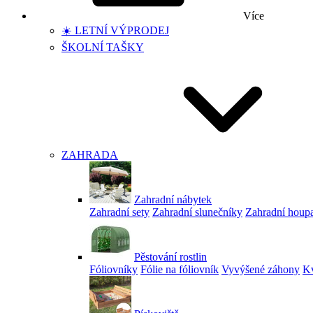
Více
☀️ LETNÍ VÝPRODEJ
ŠKOLNÍ TAŠKY
ZAHRADA
Zahradní nábytek
Zahradní sety
Zahradní slunečníky
Zahradní houp
Pěstování rostlin
Fóliovníky
Fólie na fóliovník
Vyvýšené záhony
Kv