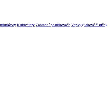
rtikulátory
Kultivátory
Zahradní postřikovače
Vapky (tlakové čističe)