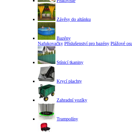
Pískoviště
Závěsy do altánku
Bazény
Nafukovačky
Příslušenství pro bazény
Plážové os
Stínicí tkaniny
Krycí plachty
Zahradní vozíky
Trampolíny