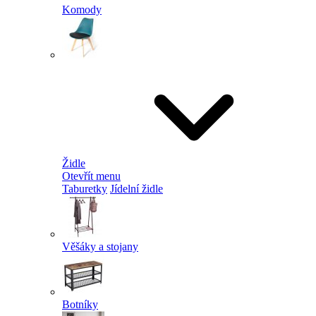
Komody
Židle
Otevřít menu
Taburetky
Jídelní židle
Věšáky a stojany
Botníky