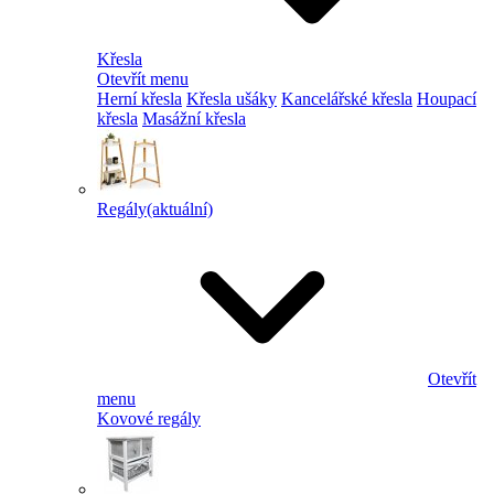
Křesla
Otevřít menu
Herní křesla
Křesla ušáky
Kancelářské křesla
Houpací
křesla
Masážní křesla
Regály
(aktuální)
Otevřít
menu
Kovové regály