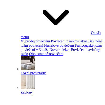
Otevřít
menu
Výprodej povlečení
Povlečení z mikrovlákna
Bavlněné
ložní povlečení
Flanelové povlečení
Francouzské ložní
povlečení
+ 3 další
Nová kolekce
Povlečení bavlněný
satén
Oboustranné povlečení
Ložní prostěradla
Záclony