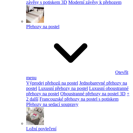
závěsy s potiskem 3D
Moderní závěsy k přehozem
Přehozy na postel
Otevřít
menu
Výprodej přehozů na postel
Jednobarevné přehozy na
postel
Luxusní přehozy na postel
Luxusní oboustranné
přehozy na postel
Oboustranné přehozy na postel 3D
+
2 další
Francouzské přehozy na postel s potiskem
Přehozy na sedací soupravy
Ložní povlečení