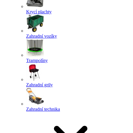
Krycí plachty
Zahradní vozíky
Trampolíny
Zahradní grily
Zahradní technika