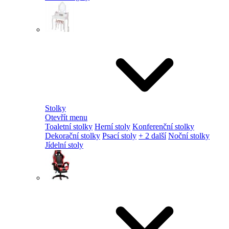
Stolky
Otevřít menu
Toaletní stolky
Herní stoly
Konferenční stolky
Dekorační stolky
Psací stoly
+ 2 další
Noční stolky
Jídelní stoly