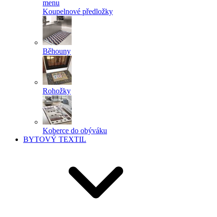
menu
Koupelnové předložky
Běhouny
Rohožky
Koberce do obýváku
BYTOVÝ TEXTIL