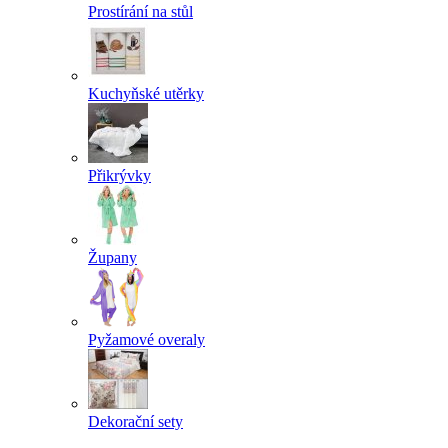
Prostírání na stůl
Kuchyňské utěrky
Přikrývky
Župany
Pyžamové overaly
Dekorační sety