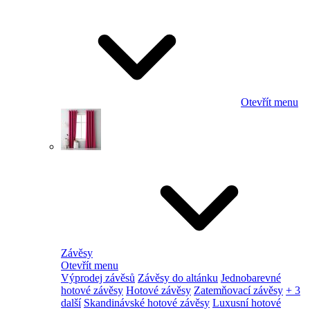
Otevřít menu
Závěsy
Otevřít menu
Výprodej závěsů
Závěsy do altánku
Jednobarevné
hotové závěsy
Hotové závěsy
Zatemňovací závěsy
+ 3
další
Skandinávské hotové závěsy
Luxusní hotové