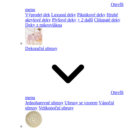
Otevřít
menu
Výprodej dek
Luxusní deky
Piknikové deky
Hrubé
akrylové deky
Plyšové deky
+ 2 další
Chlupaté deky
Deky z mikrovlákna
Dekorační ubrusy
Otevřít
menu
Jednobarevné ubrusy
Ubrusy se vzorem
Vánoční
ubrusy
Velikonoční ubrusy