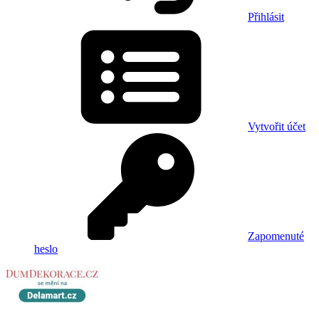
Přihlásit
Vytvořit účet
Zapomenuté
heslo