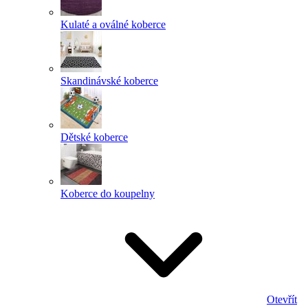
Kulaté a oválné koberce
Skandinávské koberce
Dětské koberce
Koberce do koupelny
Otevřít