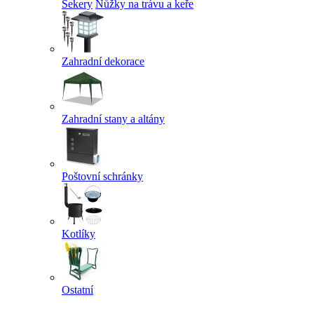
Sekery
Nůžky na trávu a keře
Zahradní dekorace
Zahradní stany a altány
Poštovní schránky
Kotlíky
Ostatní