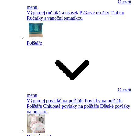
Otevřít
menu
Výprodej ručníků a osušek
Plážové osušky
Turban
Ručníky s vánoční tematikou
Polštáře
Otevřít
menu
Výprodej povlaků na polštáře
Povlaky na polštáře
Polštáře
Chlupaté povlaky na polštáře
Dětské povlaky
na polštáře