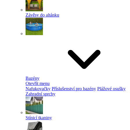
Závěsy do altánku
Bazény
Otevřít menu
Nafukovačky
Příslušenství pro bazény
Plážové osušky
Zahradní sprchy
Stínicí tkaniny