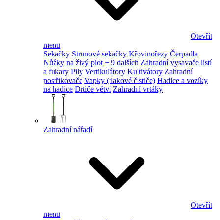
Otevřít
menu
Sekačky
Strunové sekačky
Křovinořezy
Čerpadla
Nůžky na živý plot
+ 9 dalších
Zahradní vysavače listí
a fukary
Pily
Vertikulátory
Kultivátory
Zahradní
postřikovače
Vapky (tlakové čističe)
Hadice a vozíky
na hadice
Drtiče větví
Zahradní vrtáky
Zahradní nářadí
Otevřít
menu