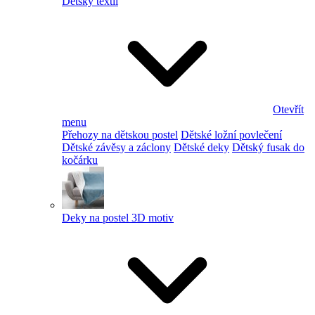
Dětský textil
Otevřít
menu
Přehozy na dětskou postel
Dětské ložní povlečení
Dětské závěsy a záclony
Dětské deky
Dětský fusak do
kočárku
Deky na postel 3D motiv