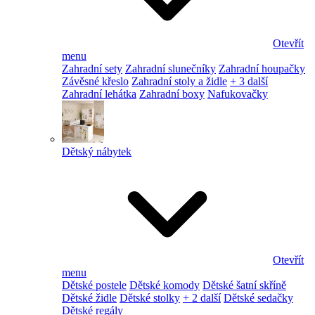
Otevřít
menu
Zahradní sety
Zahradní slunečníky
Zahradní houpačky
Závěsné křeslo
Zahradní stoly a židle
+ 3 další
Zahradní lehátka
Zahradní boxy
Nafukovačky
Dětský nábytek
Otevřít
menu
Dětské postele
Dětské komody
Dětské šatní skříně
Dětské židle
Dětské stolky
+ 2 další
Dětské sedačky
Dětské regály