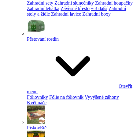
Zahradní sety
Zahradní slunečníky
Zahradní houpačky
Zahradní lehátka
Závěsné křeslo
+ 3 další
Zahradní
stoly a židle
Zahradní lavice
Zahradní boxy
Pěstování rostlin
Otevřít
menu
Fóliovníky
Fólie na fóliovník
Vyvýšené záhony
Květináče
Pískoviště