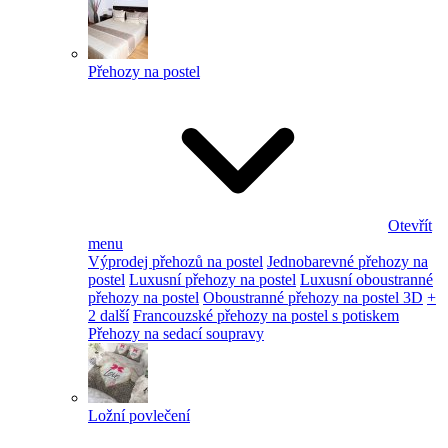
Přehozy na postel
Otevřít
menu
Výprodej přehozů na postel
Jednobarevné přehozy na
postel
Luxusní přehozy na postel
Luxusní oboustranné
přehozy na postel
Oboustranné přehozy na postel 3D
+
2 další
Francouzské přehozy na postel s potiskem
Přehozy na sedací soupravy
Ložní povlečení