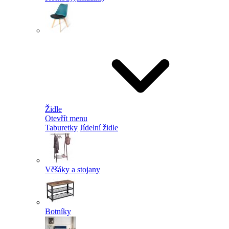
Židle
Otevřít menu
Taburetky
Jídelní židle
Věšáky a stojany
Botníky