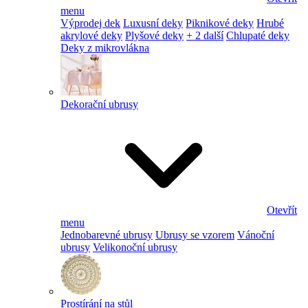
menu
Výprodej dek
Luxusní deky
Piknikové deky
Hrubé
akrylové deky
Plyšové deky
+ 2 další
Chlupaté deky
Deky z mikrovlákna
Dekorační ubrusy
Otevřít
menu
Jednobarevné ubrusy
Ubrusy se vzorem
Vánoční
ubrusy
Velikonoční ubrusy
Prostírání na stůl