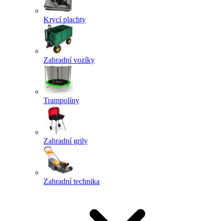
Krycí plachty
Zahradní vozíky
Trampolíny
Zahradní grily
Zahradní technika