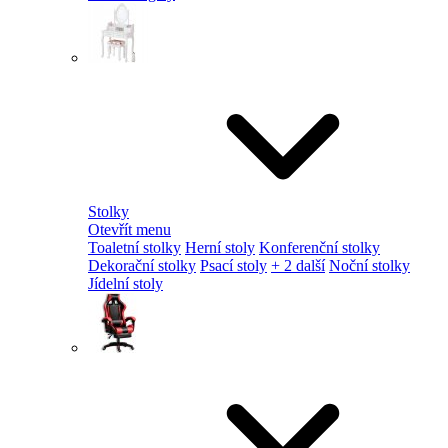
Stolky
Otevřít menu
Toaletní stolky
Herní stoly
Konferenční stolky
Dekorační stolky
Psací stoly
+ 2 další
Noční stolky
Jídelní stoly