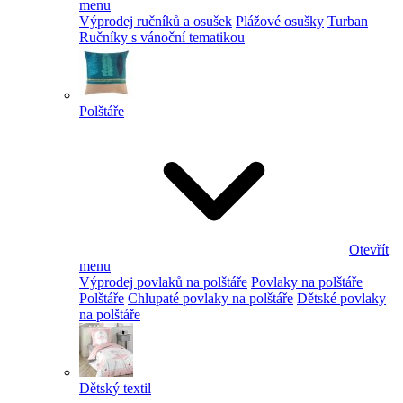
menu
Výprodej ručníků a osušek
Plážové osušky
Turban
Ručníky s vánoční tematikou
Polštáře
Otevřít
menu
Výprodej povlaků na polštáře
Povlaky na polštáře
Polštáře
Chlupaté povlaky na polštáře
Dětské povlaky
na polštáře
Dětský textil