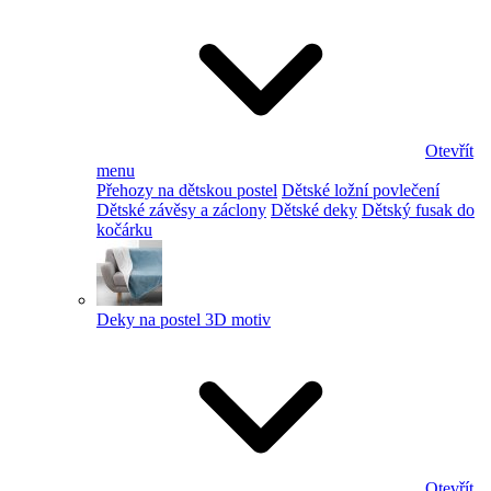
Otevřít
menu
Přehozy na dětskou postel
Dětské ložní povlečení
Dětské závěsy a záclony
Dětské deky
Dětský fusak do
kočárku
Deky na postel 3D motiv
Otevřít