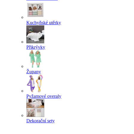
Kuchyňské utěrky
Přikrývky
Župany
Pyžamové overaly
Dekorační sety