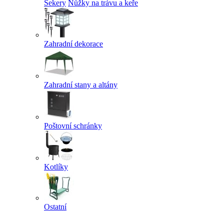
Sekery
Nůžky na trávu a keře
Zahradní dekorace
Zahradní stany a altány
Poštovní schránky
Kotlíky
Ostatní