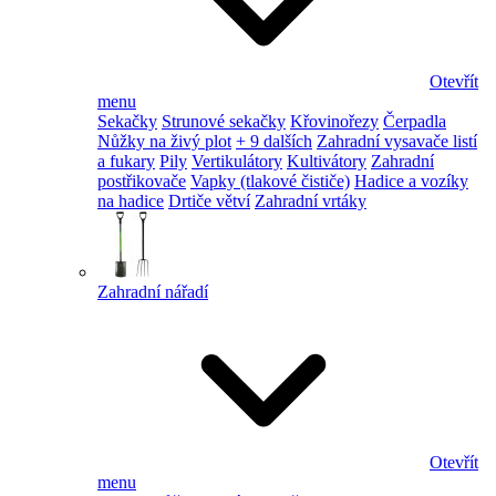
Otevřít
menu
Sekačky
Strunové sekačky
Křovinořezy
Čerpadla
Nůžky na živý plot
+ 9 dalších
Zahradní vysavače listí
a fukary
Pily
Vertikulátory
Kultivátory
Zahradní
postřikovače
Vapky (tlakové čističe)
Hadice a vozíky
na hadice
Drtiče větví
Zahradní vrtáky
Zahradní nářadí
Otevřít
menu