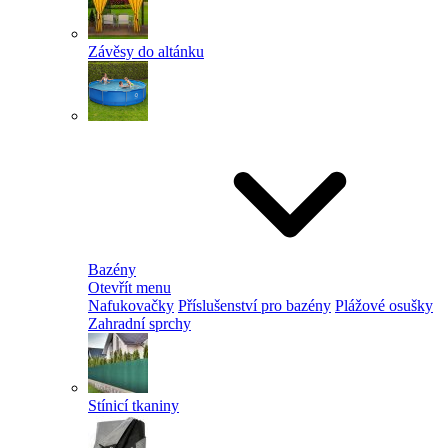
Závěsy do altánku
Bazény
Otevřít menu
Nafukovačky
Příslušenství pro bazény
Plážové osušky
Zahradní sprchy
Stínicí tkaniny