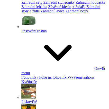
Zahradní sety
Zahradní slunečníky
Zahradní houpačky
Zahradní lehátka
Závěsné křeslo
+ 3 další
Zahradní
stoly a židle
Zahradní lavice
Zahradní boxy
Pěstování rostlin
Otevřít
menu
Fóliovníky
Fólie na fóliovník
Vyvýšené záhony
Květináče
Pískoviště