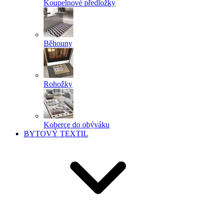
Koupelnové předložky
Běhouny
Rohožky
Koberce do obýváku
BYTOVÝ TEXTIL