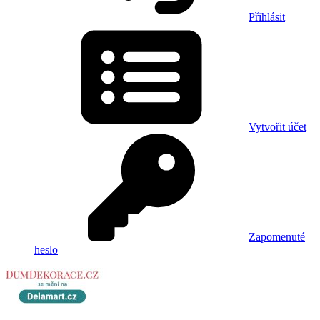
Přihlásit
Vytvořit účet
Zapomenuté
heslo