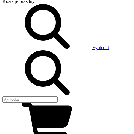
Košík
je prázdný
Vyhledat