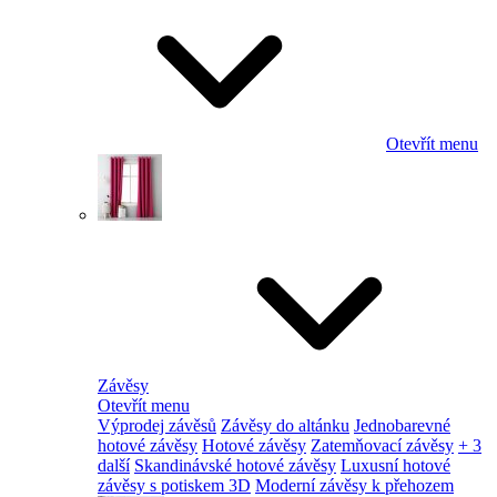
Otevřít menu
Závěsy
Otevřít menu
Výprodej závěsů
Závěsy do altánku
Jednobarevné
hotové závěsy
Hotové závěsy
Zatemňovací závěsy
+ 3
další
Skandinávské hotové závěsy
Luxusní hotové
závěsy s potiskem 3D
Moderní závěsy k přehozem