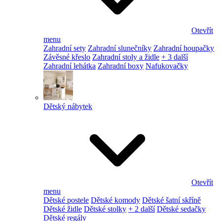
Otevřít
menu
Zahradní sety
Zahradní slunečníky
Zahradní houpačky
Závěsné křeslo
Zahradní stoly a židle
+ 3 další
Zahradní lehátka
Zahradní boxy
Nafukovačky
Dětský nábytek
Otevřít
menu
Dětské postele
Dětské komody
Dětské šatní skříně
Dětské židle
Dětské stolky
+ 2 další
Dětské sedačky
Dětské regály