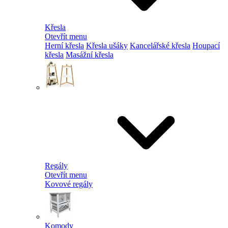
Křesla
Otevřít menu
Herní křesla
Křesla ušáky
Kancelářské křesla
Houpací
křesla
Masážní křesla
Regály
Otevřít menu
Kovové regály
Komody