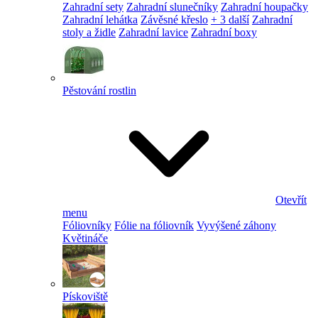
Zahradní sety
Zahradní slunečníky
Zahradní houpačky
Zahradní lehátka
Závěsné křeslo
+ 3 další
Zahradní
stoly a židle
Zahradní lavice
Zahradní boxy
Pěstování rostlin
Otevřít
menu
Fóliovníky
Fólie na fóliovník
Vyvýšené záhony
Květináče
Pískoviště