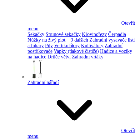
Otevřít
menu
Sekačky
Strunové sekačky
Křovinořezy
Čerpadla
Nůžky na živý plot
+ 9 dalších
Zahradní vysavače listí
a fukary
Pily
Vertikulátory
Kultivátory
Zahradní
postřikovače
Vapky (tlakové čističe)
Hadice a vozíky
na hadice
Drtiče větví
Zahradní vrtáky
Zahradní nářadí
Otevřít
menu