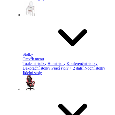
Stolky
Otevřít menu
Toaletní stolky
Herní stoly
Konferenční stolky
Dekorační stolky
Psací stoly
+ 2 další
Noční stolky
Jídelní stoly