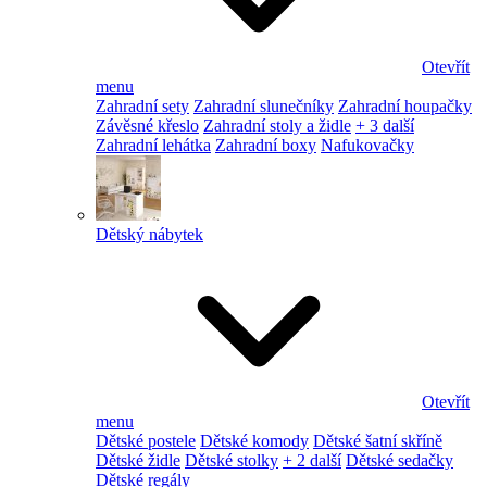
Otevřít
menu
Zahradní sety
Zahradní slunečníky
Zahradní houpačky
Závěsné křeslo
Zahradní stoly a židle
+ 3 další
Zahradní lehátka
Zahradní boxy
Nafukovačky
Dětský nábytek
Otevřít
menu
Dětské postele
Dětské komody
Dětské šatní skříně
Dětské židle
Dětské stolky
+ 2 další
Dětské sedačky
Dětské regály