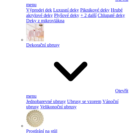
menu
Výprodej dek
Luxusní deky
Piknikové deky
Hrubé
akrylové deky
Plyšové deky
+ 2 další
Chlupaté deky
Deky z mikrovlákna
Dekorační ubrusy
Otevřít
menu
Jednobarevné ubrusy
Ubrusy se vzorem
Vánoční
ubrusy
Velikonoční ubrusy
Prostírání na stůl