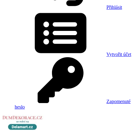
Přihlásit
Vytvořit účet
Zapomenuté
heslo