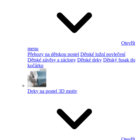
Otevřít
menu
Přehozy na dětskou postel
Dětské ložní povlečení
Dětské závěsy a záclony
Dětské deky
Dětský fusak do
kočárku
Deky na postel 3D motiv
Otevřít