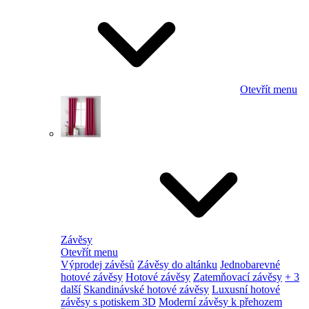
Otevřít menu
Závěsy
Otevřít menu
Výprodej závěsů
Závěsy do altánku
Jednobarevné
hotové závěsy
Hotové závěsy
Zatemňovací závěsy
+ 3
další
Skandinávské hotové závěsy
Luxusní hotové
závěsy s potiskem 3D
Moderní závěsy k přehozem