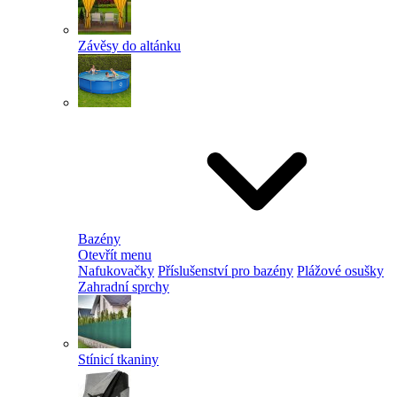
Závěsy do altánku
Bazény
Otevřít menu
Nafukovačky
Příslušenství pro bazény
Plážové osušky
Zahradní sprchy
Stínicí tkaniny