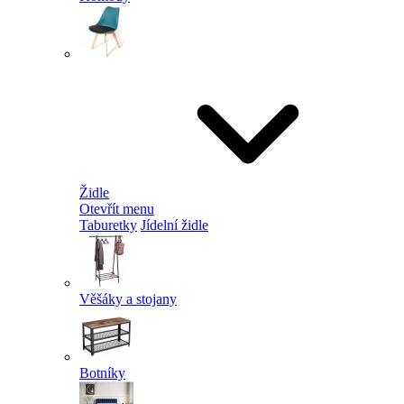
Židle
Otevřít menu
Taburetky
Jídelní židle
Věšáky a stojany
Botníky