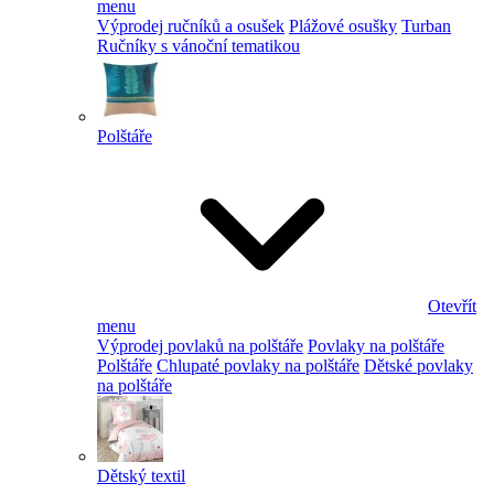
menu
Výprodej ručníků a osušek
Plážové osušky
Turban
Ručníky s vánoční tematikou
Polštáře
Otevřít
menu
Výprodej povlaků na polštáře
Povlaky na polštáře
Polštáře
Chlupaté povlaky na polštáře
Dětské povlaky
na polštáře
Dětský textil