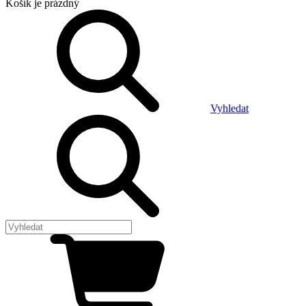
Košík
je prázdný
Vyhledat