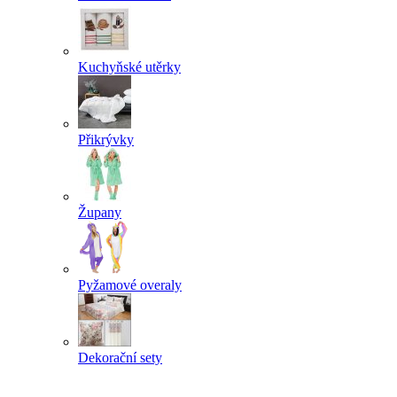
Kuchyňské utěrky
Přikrývky
Župany
Pyžamové overaly
Dekorační sety