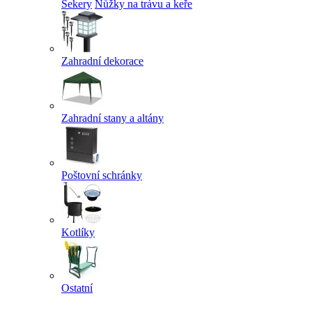
Sekery
Nůžky na trávu a keře
Zahradní dekorace
Zahradní stany a altány
Poštovní schránky
Kotlíky
Ostatní