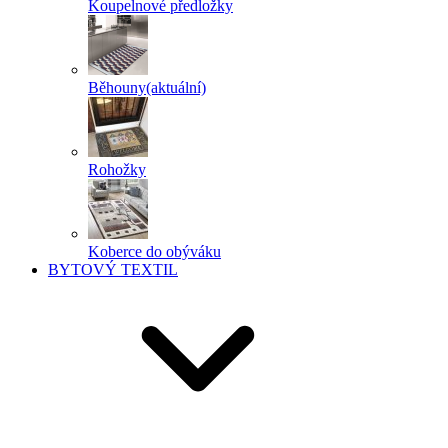
Koupelnové předložky
Běhouny
(aktuální)
Rohožky
Koberce do obýváku
BYTOVÝ TEXTIL