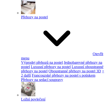
Přehozy na postel
Otevřít
menu
Výprodej přehozů na postel
Jednobarevné přehozy na
postel
Luxusní přehozy na postel
Luxusní oboustranné
přehozy na postel
Oboustranné přehozy na postel 3D
+
2 další
Francouzské přehozy na postel s potiskem
Přehozy na sedací soupravy
Ložní povlečení