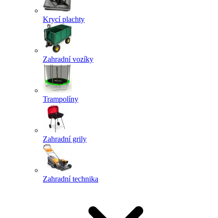
Krycí plachty
Zahradní vozíky
Trampolíny
Zahradní grily
Zahradní technika