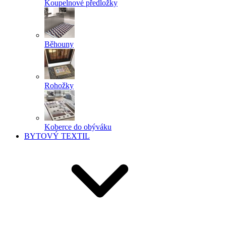
Koupelnové předložky
Běhouny
Rohožky
Koberce do obýváku
BYTOVÝ TEXTIL