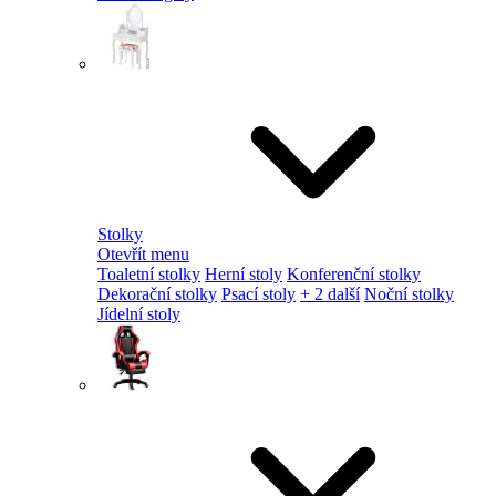
Stolky
Otevřít menu
Toaletní stolky
Herní stoly
Konferenční stolky
Dekorační stolky
Psací stoly
+ 2 další
Noční stolky
Jídelní stoly