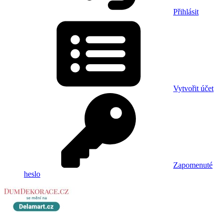
Přihlásit
Vytvořit účet
Zapomenuté
heslo