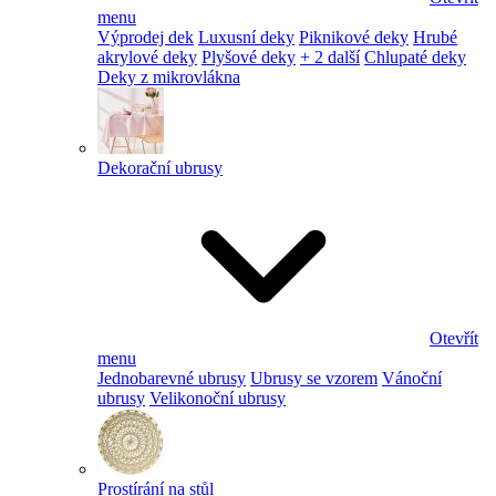
menu
Výprodej dek
Luxusní deky
Piknikové deky
Hrubé
akrylové deky
Plyšové deky
+ 2 další
Chlupaté deky
Deky z mikrovlákna
Dekorační ubrusy
Otevřít
menu
Jednobarevné ubrusy
Ubrusy se vzorem
Vánoční
ubrusy
Velikonoční ubrusy
Prostírání na stůl