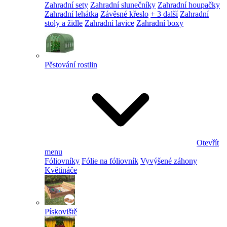
Zahradní sety
Zahradní slunečníky
Zahradní houpačky
Zahradní lehátka
Závěsné křeslo
+ 3 další
Zahradní
stoly a židle
Zahradní lavice
Zahradní boxy
Pěstování rostlin
Otevřít
menu
Fóliovníky
Fólie na fóliovník
Vyvýšené záhony
Květináče
Pískoviště