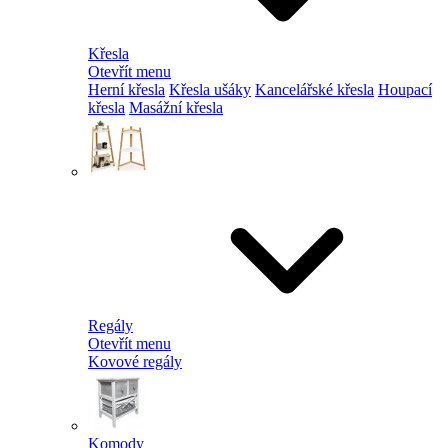
Křesla
Otevřít menu
Herní křesla
Křesla ušáky
Kancelářské křesla
Houpací
křesla
Masážní křesla
Regály
Otevřít menu
Kovové regály
Komody