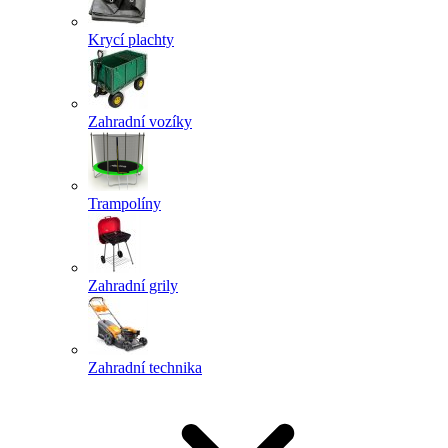
Krycí plachty
Zahradní vozíky
Trampolíny
Zahradní grily
Zahradní technika