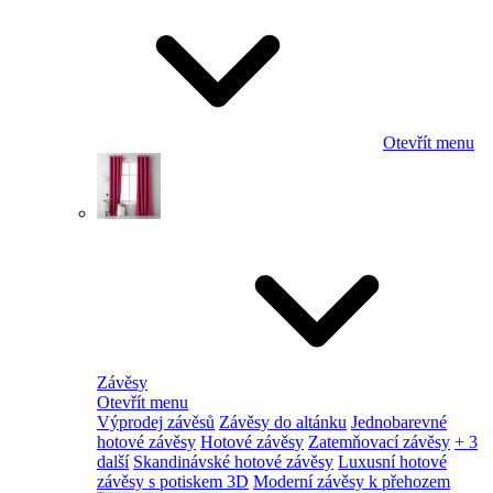
Otevřít menu
Závěsy
Otevřít menu
Výprodej závěsů
Závěsy do altánku
Jednobarevné
hotové závěsy
Hotové závěsy
Zatemňovací závěsy
+ 3
další
Skandinávské hotové závěsy
Luxusní hotové
závěsy s potiskem 3D
Moderní závěsy k přehozem