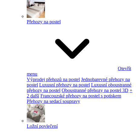
Přehozy na postel
Otevřít
menu
Výprodej přehozů na postel
Jednobarevné přehozy na
postel
Luxusní přehozy na postel
Luxusní oboustranné
přehozy na postel
Oboustranné přehozy na postel 3D
+
2 další
Francouzské přehozy na postel s potiskem
Přehozy na sedací soupravy
Ložní povlečení