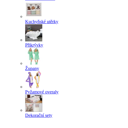
Kuchyňské utěrky
Přikrývky
Župany
Pyžamové overaly
Dekorační sety