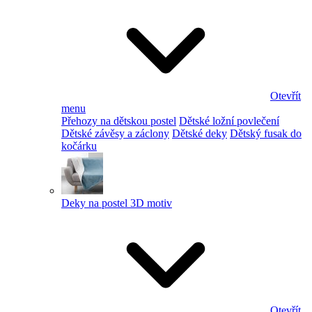
Otevřít
menu
Přehozy na dětskou postel
Dětské ložní povlečení
Dětské závěsy a záclony
Dětské deky
Dětský fusak do
kočárku
Deky na postel 3D motiv
Otevřít