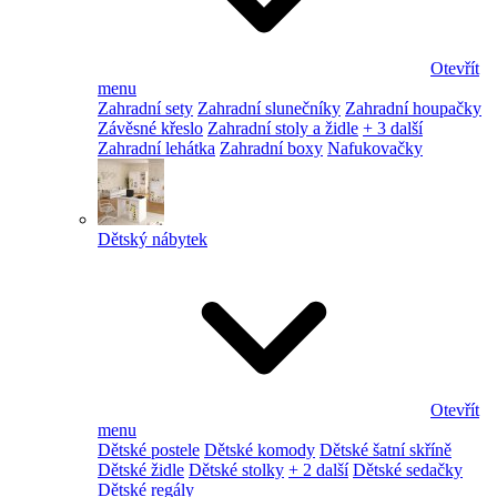
Otevřít
menu
Zahradní sety
Zahradní slunečníky
Zahradní houpačky
Závěsné křeslo
Zahradní stoly a židle
+ 3 další
Zahradní lehátka
Zahradní boxy
Nafukovačky
Dětský nábytek
Otevřít
menu
Dětské postele
Dětské komody
Dětské šatní skříně
Dětské židle
Dětské stolky
+ 2 další
Dětské sedačky
Dětské regály