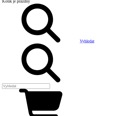
Košík
je prázdný
Vyhledat