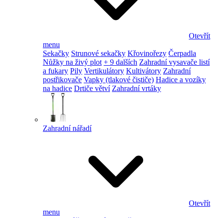
Otevřít
menu
Sekačky
Strunové sekačky
Křovinořezy
Čerpadla
Nůžky na živý plot
+ 9 dalších
Zahradní vysavače listí
a fukary
Pily
Vertikulátory
Kultivátory
Zahradní
postřikovače
Vapky (tlakové čističe)
Hadice a vozíky
na hadice
Drtiče větví
Zahradní vrtáky
Zahradní nářadí
Otevřít
menu