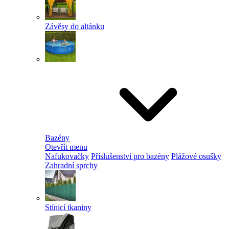
Závěsy do altánku
Bazény
Otevřít menu
Nafukovačky
Příslušenství pro bazény
Plážové osušky
Zahradní sprchy
Stínicí tkaniny