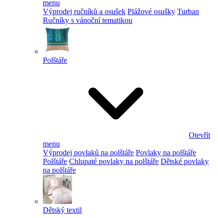
menu
Výprodej ručníků a osušek
Plážové osušky
Turban
Ručníky s vánoční tematikou
Polštáře
Otevřít
menu
Výprodej povlaků na polštáře
Povlaky na polštáře
Polštáře
Chlupaté povlaky na polštáře
Dětské povlaky
na polštáře
Dětský textil