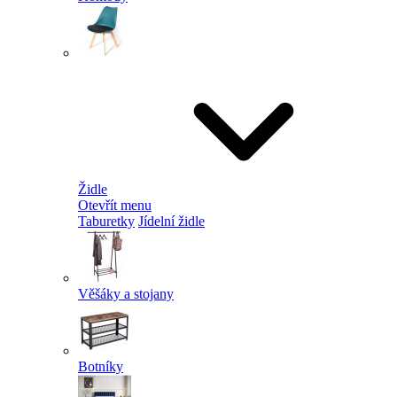
Židle
Otevřít menu
Taburetky
Jídelní židle
Věšáky a stojany
Botníky