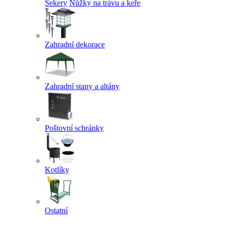
Sekery
Nůžky na trávu a keře
Zahradní dekorace
Zahradní stany a altány
Poštovní schránky
Kotlíky
Ostatní