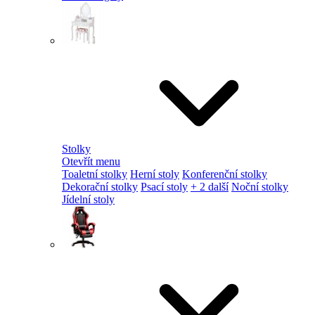
Stolky
Otevřít menu
Toaletní stolky
Herní stoly
Konferenční stolky
Dekorační stolky
Psací stoly
+ 2 další
Noční stolky
Jídelní stoly