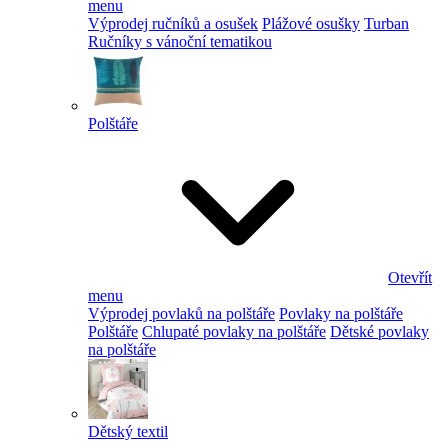
menu
Výprodej ručníků a osušek
Plážové osušky
Turban
Ručníky s vánoční tematikou
Polštáře
Otevřít
menu
Výprodej povlaků na polštáře
Povlaky na polštáře
Polštáře
Chlupaté povlaky na polštáře
Dětské povlaky
na polštáře
Dětský textil