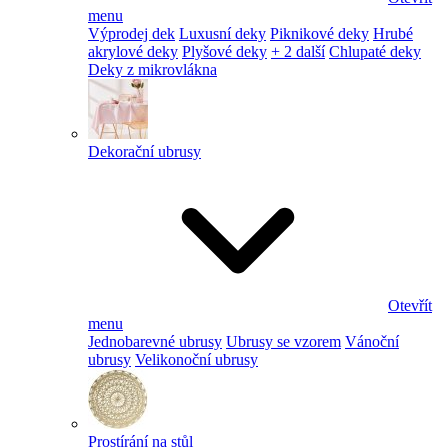
menu
Výprodej dek
Luxusní deky
Piknikové deky
Hrubé
akrylové deky
Plyšové deky
+ 2 další
Chlupaté deky
Deky z mikrovlákna
Dekorační ubrusy
Otevřít
menu
Jednobarevné ubrusy
Ubrusy se vzorem
Vánoční
ubrusy
Velikonoční ubrusy
Prostírání na stůl