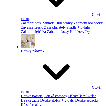
Otevřít
menu
Zahradní sety
Zahradní slunečníky
Zahradní houpačky
Závěsné křeslo
Zahradní stoly a židle
+ 3 další
Zahradní lehátka
Zahradní boxy
Nafukovačky
Dětský nábytek
Otevřít
menu
Dětské postele
Dětské komody
Dětské šatní skříně
Dětské židle
Dětské stolky
+ 2 další
Dětské sedačky
Dětské regály