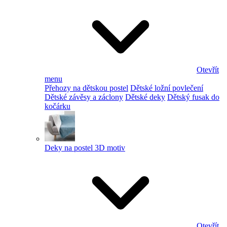
Otevřít
menu
Přehozy na dětskou postel
Dětské ložní povlečení
Dětské závěsy a záclony
Dětské deky
Dětský fusak do
kočárku
Deky na postel 3D motiv
Otevřít