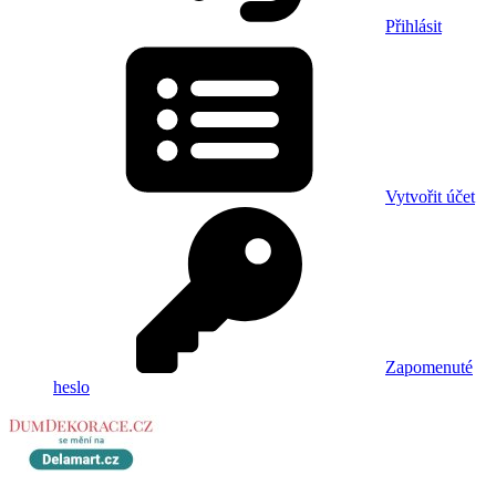
Přihlásit
Vytvořit účet
Zapomenuté
heslo