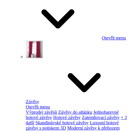
Otevřít menu
Závěsy
Otevřít menu
Výprodej závěsů
Závěsy do altánku
Jednobarevné
hotové závěsy
Hotové závěsy
Zatemňovací závěsy
+ 3
další
Skandinávské hotové závěsy
Luxusní hotové
závěsy s potiskem 3D
Moderní závěsy k přehozem