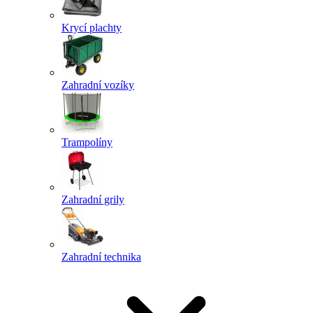
Krycí plachty
Zahradní vozíky
Trampolíny
Zahradní grily
Zahradní technika