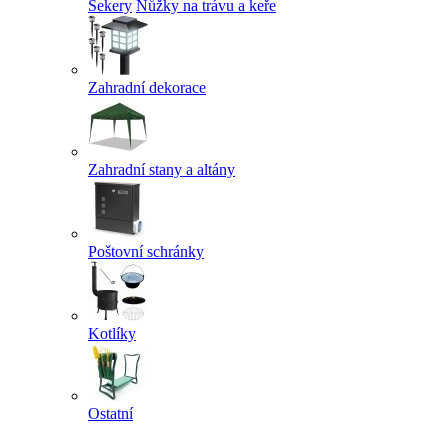
Sekery
Nůžky na trávu a keře
Zahradní dekorace
Zahradní stany a altány
Poštovní schránky
Kotlíky
Ostatní