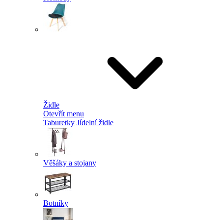
Židle
Otevřít menu
Taburetky
Jídelní židle
Věšáky a stojany
Botníky