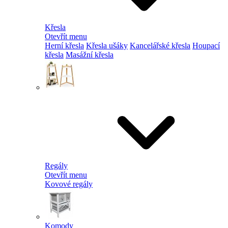
Křesla
Otevřít menu
Herní křesla
Křesla ušáky
Kancelářské křesla
Houpací
křesla
Masážní křesla
Regály
Otevřít menu
Kovové regály
Komody