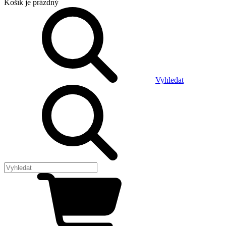
Košík
je prázdný
Vyhledat