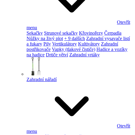
Otevřít
menu
Sekačky
Strunové sekačky
Křovinořezy
Čerpadla
Nůžky na živý plot
+ 9 dalších
Zahradní vysavače listí
a fukary
Pily
Vertikulátory
Kultivátory
Zahradní
postřikovače
Vapky (tlakové čističe)
Hadice a vozíky
na hadice
Drtiče větví
Zahradní vrtáky
Zahradní nářadí
Otevřít
menu