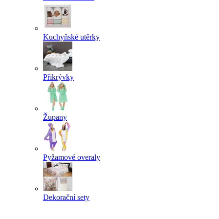
Kuchyňské utěrky
Přikrývky
Župany
Pyžamové overaly
Dekorační sety