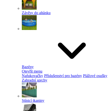
Závěsy do altánku
Bazény
Otevřít menu
Nafukovačky
Příslušenství pro bazény
Plážové osušky
Zahradní sprchy
Stínicí tkaniny