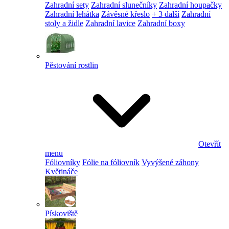
Zahradní sety
Zahradní slunečníky
Zahradní houpačky
Zahradní lehátka
Závěsné křeslo
+ 3 další
Zahradní
stoly a židle
Zahradní lavice
Zahradní boxy
Pěstování rostlin
Otevřít
menu
Fóliovníky
Fólie na fóliovník
Vyvýšené záhony
Květináče
Pískoviště