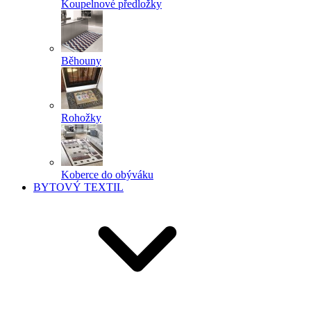
Koupelnové předložky
Běhouny
Rohožky
Koberce do obýváku
BYTOVÝ TEXTIL