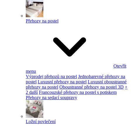
Přehozy na postel
Otevřít
menu
Výprodej přehozů na postel
Jednobarevné přehozy na
postel
Luxusní přehozy na postel
Luxusní oboustranné
přehozy na postel
Oboustranné přehozy na postel 3D
+
2 další
Francouzské přehozy na postel s potiskem
Přehozy na sedací soupravy
Ložní povlečení