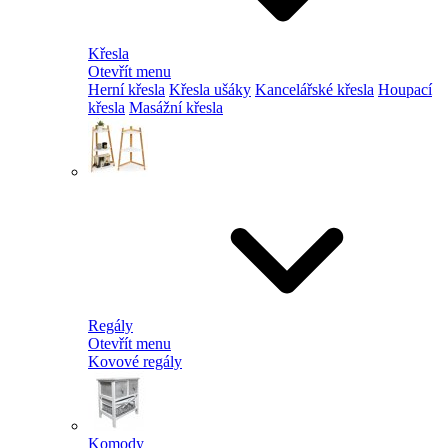
Křesla
Otevřít menu
Herní křesla
Křesla ušáky
Kancelářské křesla
Houpací
křesla
Masážní křesla
Regály
Otevřít menu
Kovové regály
Komody