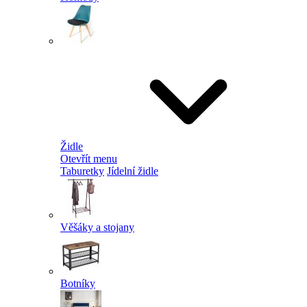
Židle
Otevřít menu
Taburetky
Jídelní židle
Věšáky a stojany
Botníky