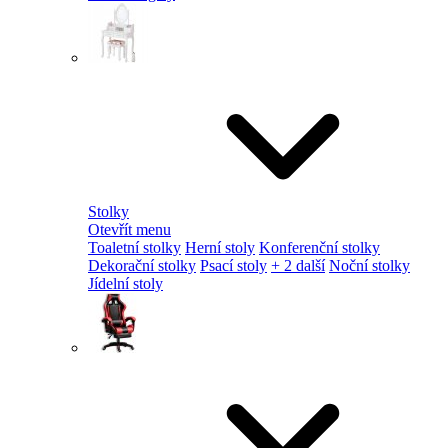
Stolky
Otevřít menu
Toaletní stolky
Herní stoly
Konferenční stolky
Dekorační stolky
Psací stoly
+ 2 další
Noční stolky
Jídelní stoly