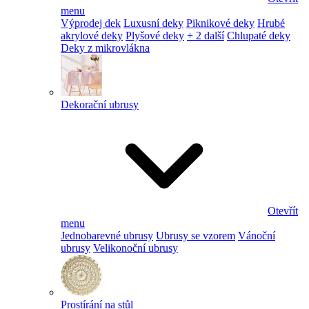
menu
Výprodej dek
Luxusní deky
Piknikové deky
Hrubé
akrylové deky
Plyšové deky
+ 2 další
Chlupaté deky
Deky z mikrovlákna
Dekorační ubrusy
Otevřít
menu
Jednobarevné ubrusy
Ubrusy se vzorem
Vánoční
ubrusy
Velikonoční ubrusy
Prostírání na stůl