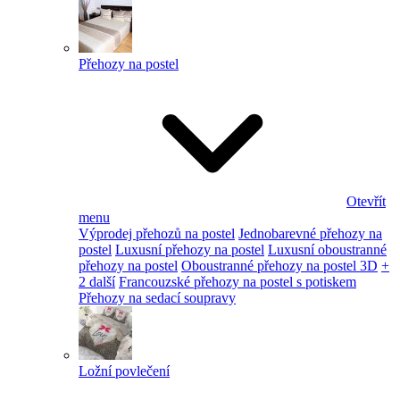
Přehozy na postel
Otevřít
menu
Výprodej přehozů na postel
Jednobarevné přehozy na
postel
Luxusní přehozy na postel
Luxusní oboustranné
přehozy na postel
Oboustranné přehozy na postel 3D
+
2 další
Francouzské přehozy na postel s potiskem
Přehozy na sedací soupravy
Ložní povlečení