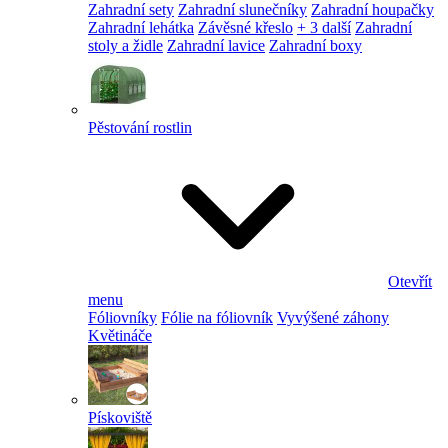
Zahradní sety
Zahradní slunečníky
Zahradní houpačky
Zahradní lehátka
Závěsné křeslo
+ 3 další
Zahradní
stoly a židle
Zahradní lavice
Zahradní boxy
Pěstování rostlin
Otevřít
menu
Fóliovníky
Fólie na fóliovník
Vyvýšené záhony
Květináče
Pískoviště