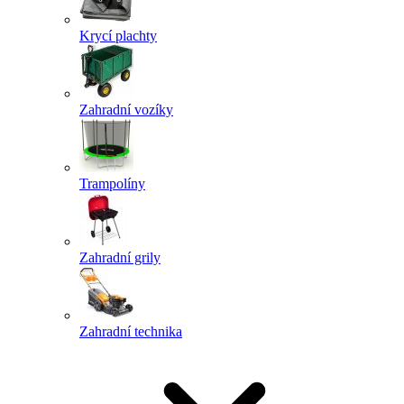
Krycí plachty
Zahradní vozíky
Trampolíny
Zahradní grily
Zahradní technika