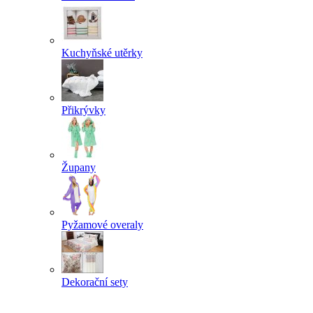
Kuchyňské utěrky
Přikrývky
Župany
Pyžamové overaly
Dekorační sety