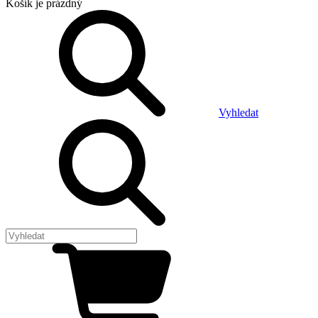
Košík
je prázdný
Vyhledat