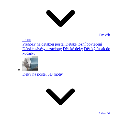
Otevřít
menu
Přehozy na dětskou postel
Dětské ložní povlečení
Dětské závěsy a záclony
Dětské deky
Dětský fusak do
kočárku
Deky na postel 3D motiv
Otevřít