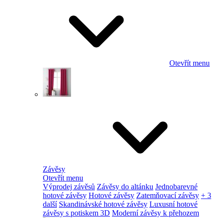
Otevřít menu
Závěsy
Otevřít menu
Výprodej závěsů
Závěsy do altánku
Jednobarevné
hotové závěsy
Hotové závěsy
Zatemňovací závěsy
+ 3
další
Skandinávské hotové závěsy
Luxusní hotové
závěsy s potiskem 3D
Moderní závěsy k přehozem