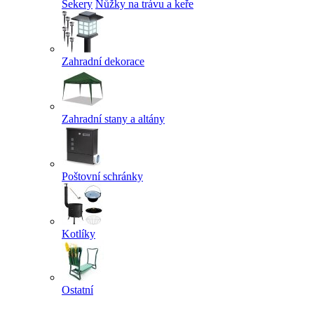
Sekery
Nůžky na trávu a keře
Zahradní dekorace
Zahradní stany a altány
Poštovní schránky
Kotlíky
Ostatní