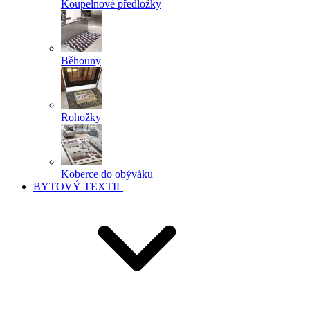
Koupelnové předložky
Běhouny
Rohožky
Koberce do obýváku
BYTOVÝ TEXTIL