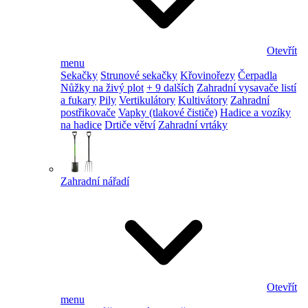
Otevřít
menu
Sekačky
Strunové sekačky
Křovinořezy
Čerpadla
Nůžky na živý plot
+ 9 dalších
Zahradní vysavače listí
a fukary
Pily
Vertikulátory
Kultivátory
Zahradní
postřikovače
Vapky (tlakové čističe)
Hadice a vozíky
na hadice
Drtiče větví
Zahradní vrtáky
Zahradní nářadí
Otevřít
menu