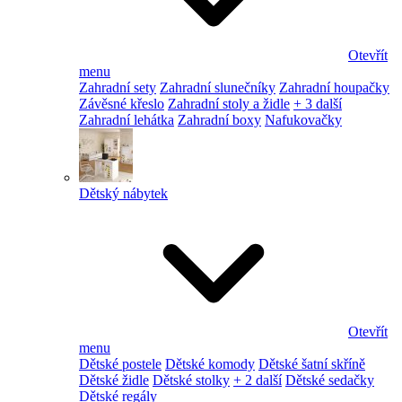
Otevřít
menu
Zahradní sety
Zahradní slunečníky
Zahradní houpačky
Závěsné křeslo
Zahradní stoly a židle
+ 3 další
Zahradní lehátka
Zahradní boxy
Nafukovačky
Dětský nábytek
Otevřít
menu
Dětské postele
Dětské komody
Dětské šatní skříně
Dětské židle
Dětské stolky
+ 2 další
Dětské sedačky
Dětské regály