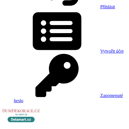
Přihlásit
Vytvořit účet
Zapomenuté
heslo