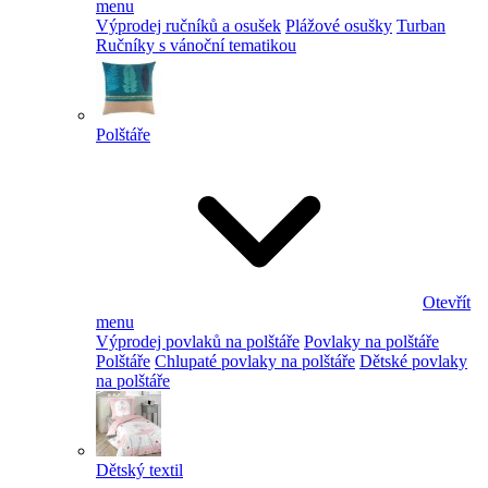
menu
Výprodej ručníků a osušek
Plážové osušky
Turban
Ručníky s vánoční tematikou
Polštáře
Otevřít
menu
Výprodej povlaků na polštáře
Povlaky na polštáře
Polštáře
Chlupaté povlaky na polštáře
Dětské povlaky
na polštáře
Dětský textil