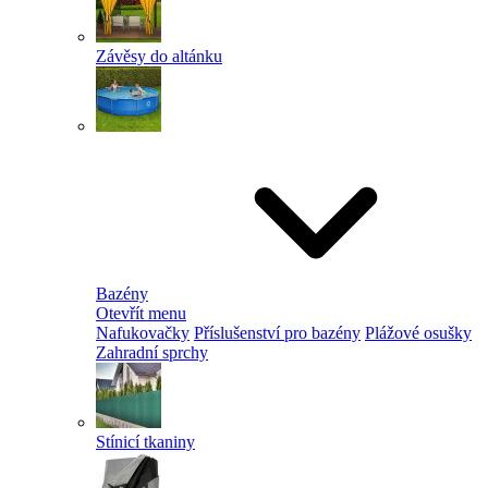
Závěsy do altánku
Bazény
Otevřít menu
Nafukovačky
Příslušenství pro bazény
Plážové osušky
Zahradní sprchy
Stínicí tkaniny