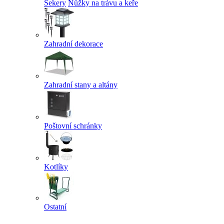
Sekery
Nůžky na trávu a keře
Zahradní dekorace
Zahradní stany a altány
Poštovní schránky
Kotlíky
Ostatní