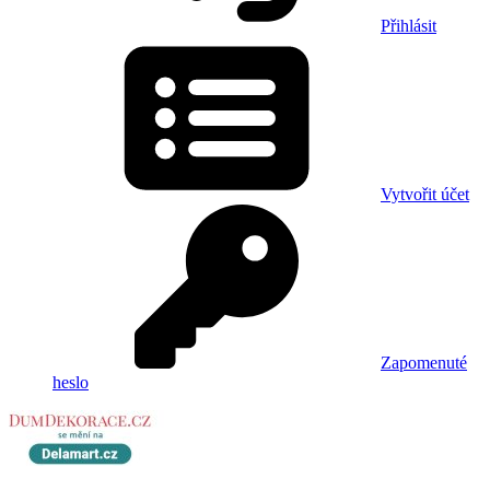
Přihlásit
Vytvořit účet
Zapomenuté
heslo