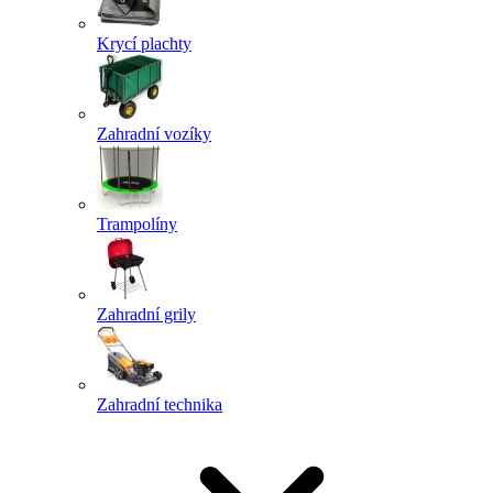
Krycí plachty
Zahradní vozíky
Trampolíny
Zahradní grily
Zahradní technika