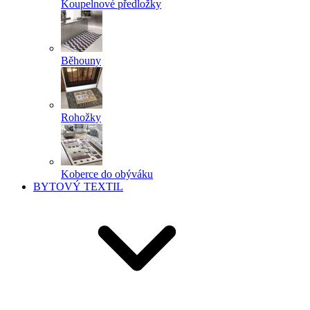
Koupelnové předložky
Běhouny
Rohožky
Koberce do obýváku
BYTOVÝ TEXTIL