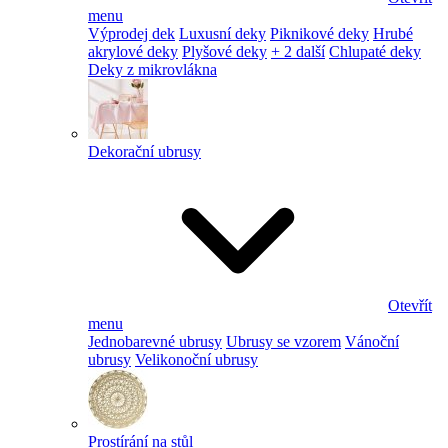
menu
Výprodej dek
Luxusní deky
Piknikové deky
Hrubé
akrylové deky
Plyšové deky
+ 2 další
Chlupaté deky
Deky z mikrovlákna
Dekorační ubrusy
Otevřít
menu
Jednobarevné ubrusy
Ubrusy se vzorem
Vánoční
ubrusy
Velikonoční ubrusy
Prostírání na stůl