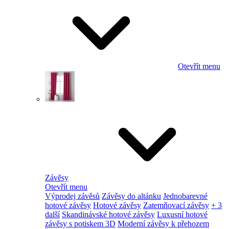
Otevřít menu
Závěsy
Otevřít menu
Výprodej závěsů
Závěsy do altánku
Jednobarevné
hotové závěsy
Hotové závěsy
Zatemňovací závěsy
+ 3
další
Skandinávské hotové závěsy
Luxusní hotové
závěsy s potiskem 3D
Moderní závěsy k přehozem