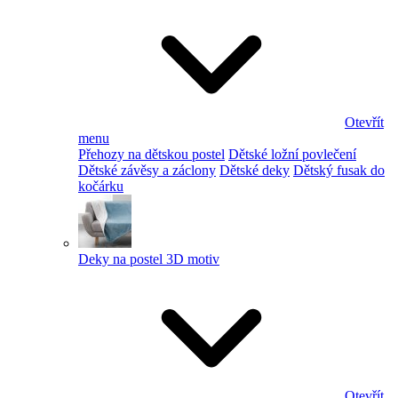
Otevřít
menu
Přehozy na dětskou postel
Dětské ložní povlečení
Dětské závěsy a záclony
Dětské deky
Dětský fusak do
kočárku
Deky na postel 3D motiv
Otevřít