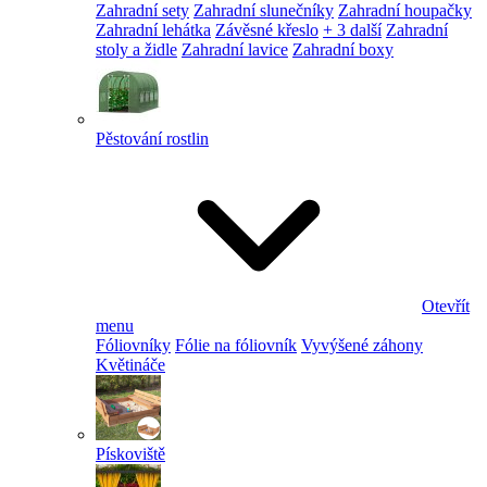
Zahradní sety
Zahradní slunečníky
Zahradní houpačky
Zahradní lehátka
Závěsné křeslo
+ 3 další
Zahradní
stoly a židle
Zahradní lavice
Zahradní boxy
Pěstování rostlin
Otevřít
menu
Fóliovníky
Fólie na fóliovník
Vyvýšené záhony
Květináče
Pískoviště