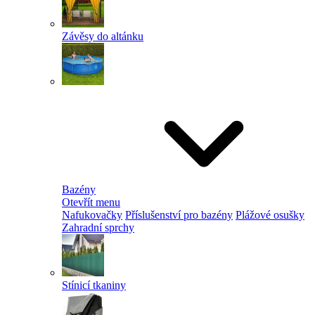
Závěsy do altánku
Bazény
Otevřít menu
Nafukovačky
Příslušenství pro bazény
Plážové osušky
Zahradní sprchy
Stínicí tkaniny