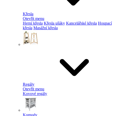
Křesla
Otevřít menu
Herní křesla
Křesla ušáky
Kancelářské křesla
Houpací
křesla
Masážní křesla
Regály
Otevřít menu
Kovové regály
Komody