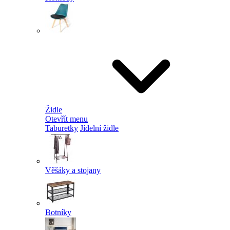
Židle
Otevřít menu
Taburetky
Jídelní židle
Věšáky a stojany
Botníky