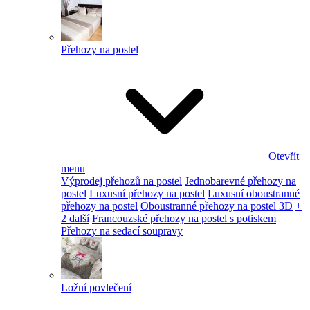
Přehozy na postel
Otevřít
menu
Výprodej přehozů na postel
Jednobarevné přehozy na
postel
Luxusní přehozy na postel
Luxusní oboustranné
přehozy na postel
Oboustranné přehozy na postel 3D
+
2 další
Francouzské přehozy na postel s potiskem
Přehozy na sedací soupravy
Ložní povlečení