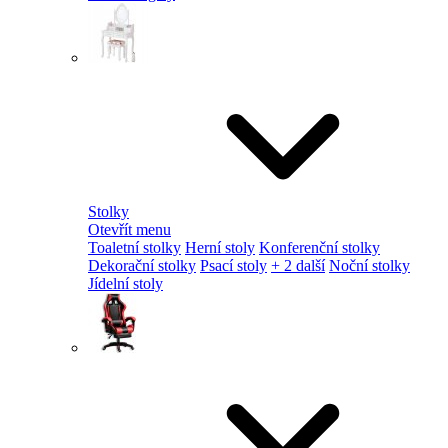
Stolky
Otevřít menu
Toaletní stolky
Herní stoly
Konferenční stolky
Dekorační stolky
Psací stoly
+ 2 další
Noční stolky
Jídelní stoly