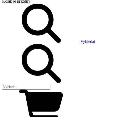
Košík
je prázdný
Vyhledat