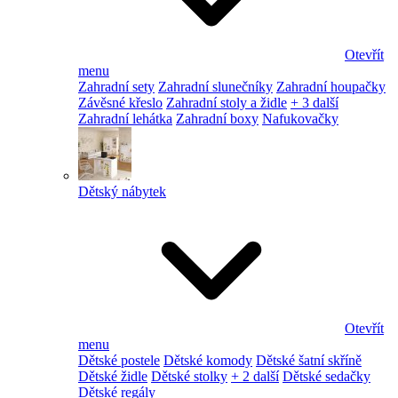
Otevřít
menu
Zahradní sety
Zahradní slunečníky
Zahradní houpačky
Závěsné křeslo
Zahradní stoly a židle
+ 3 další
Zahradní lehátka
Zahradní boxy
Nafukovačky
Dětský nábytek
Otevřít
menu
Dětské postele
Dětské komody
Dětské šatní skříně
Dětské židle
Dětské stolky
+ 2 další
Dětské sedačky
Dětské regály