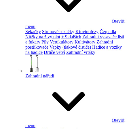
Otevřít
menu
Sekačky
Strunové sekačky
Křovinořezy
Čerpadla
Nůžky na živý plot
+ 9 dalších
Zahradní vysavače listí
a fukary
Pily
Vertikulátory
Kultivátory
Zahradní
postřikovače
Vapky (tlakové čističe)
Hadice a vozíky
na hadice
Drtiče větví
Zahradní vrtáky
Zahradní nářadí
Otevřít
menu