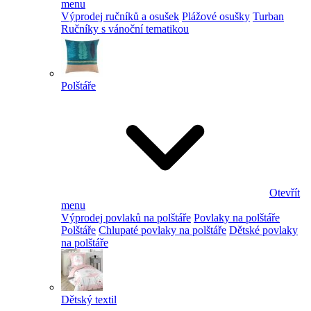
menu
Výprodej ručníků a osušek
Plážové osušky
Turban
Ručníky s vánoční tematikou
Polštáře
Otevřít
menu
Výprodej povlaků na polštáře
Povlaky na polštáře
Polštáře
Chlupaté povlaky na polštáře
Dětské povlaky
na polštáře
Dětský textil