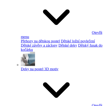
Otevřít
menu
Přehozy na dětskou postel
Dětské ložní povlečení
Dětské závěsy a záclony
Dětské deky
Dětský fusak do
kočárku
Deky na postel 3D motiv
Otevřít