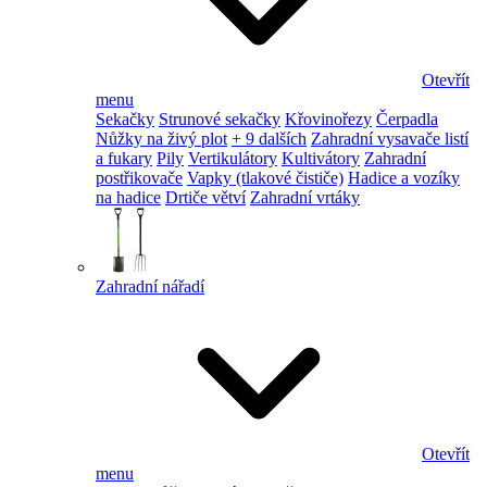
Otevřít
menu
Sekačky
Strunové sekačky
Křovinořezy
Čerpadla
Nůžky na živý plot
+ 9 dalších
Zahradní vysavače listí
a fukary
Pily
Vertikulátory
Kultivátory
Zahradní
postřikovače
Vapky (tlakové čističe)
Hadice a vozíky
na hadice
Drtiče větví
Zahradní vrtáky
Zahradní nářadí
Otevřít
menu