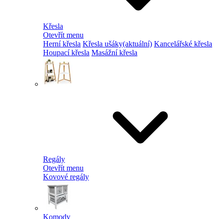
Křesla
Otevřít menu
Herní křesla
Křesla ušáky
(aktuální)
Kancelářské křesla
Houpací křesla
Masážní křesla
Regály
Otevřít menu
Kovové regály
Komody