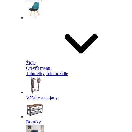
Židle
Otevřít menu
Taburetky
Jídelní židle
Věšáky a stojany
Botníky