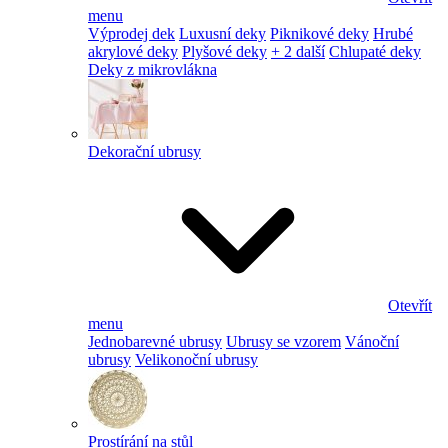
menu
Výprodej dek
Luxusní deky
Piknikové deky
Hrubé
akrylové deky
Plyšové deky
+ 2 další
Chlupaté deky
Deky z mikrovlákna
Dekorační ubrusy
Otevřít
menu
Jednobarevné ubrusy
Ubrusy se vzorem
Vánoční
ubrusy
Velikonoční ubrusy
Prostírání na stůl