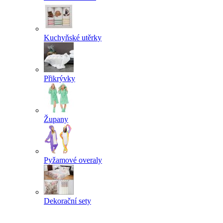
Kuchyňské utěrky
Přikrývky
Župany
Pyžamové overaly
Dekorační sety