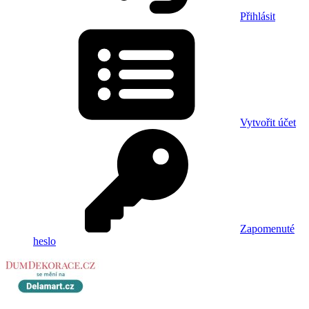
Přihlásit
Vytvořit účet
Zapomenuté
heslo