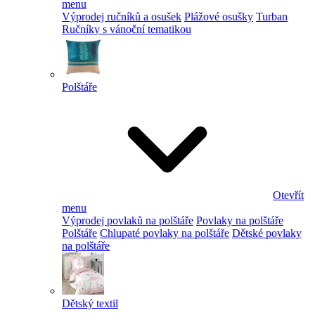
menu
Výprodej ručníků a osušek
Plážové osušky
Turban
Ručníky s vánoční tematikou
Polštáře
Otevřít
menu
Výprodej povlaků na polštáře
Povlaky na polštáře
Polštáře
Chlupaté povlaky na polštáře
Dětské povlaky
na polštáře
Dětský textil