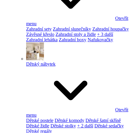
Otevřít
menu
Zahradní sety
Zahradní slunečníky
Zahradní houpačky
Závěsné křeslo
Zahradní stoly a židle
+ 3 další
Zahradní lehátka
Zahradní boxy
Nafukovačky
Dětský nábytek
Otevřít
menu
Dětské postele
Dětské komody
Dětské šatní skříně
Dětské židle
Dětské stolky
+ 2 další
Dětské sedačky
Dětské regály