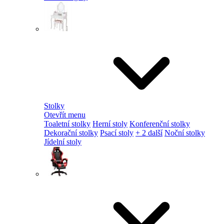
Stolky
Otevřít menu
Toaletní stolky
Herní stoly
Konferenční stolky
Dekorační stolky
Psací stoly
+ 2 další
Noční stolky
Jídelní stoly