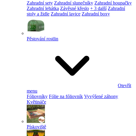
Zahradní sety
Zahradní slunečníky
Zahradní houpačky
Zahradní lehátka
Závěsné křeslo
+ 3 další
Zahradní
stoly a židle
Zahradní lavice
Zahradní boxy
Pěstování rostlin
Otevřít
menu
Fóliovníky
Fólie na fóliovník
Vyvýšené záhony
Květináče
Pískoviště