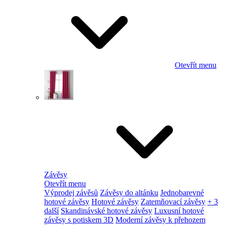
Otevřít menu
Závěsy
Otevřít menu
Výprodej závěsů
Závěsy do altánku
Jednobarevné
hotové závěsy
Hotové závěsy
Zatemňovací závěsy
+ 3
další
Skandinávské hotové závěsy
Luxusní hotové
závěsy s potiskem 3D
Moderní závěsy k přehozem