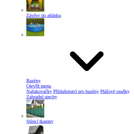
Závěsy do altánku
Bazény
Otevřít menu
Nafukovačky
Příslušenství pro bazény
Plážové osušky
Zahradní sprchy
Stínicí tkaniny