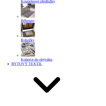
Koupelnové předložky
Běhouny
Rohožky
Koberce do obýváku
BYTOVÝ TEXTIL