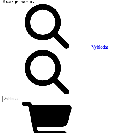
Košík
je prázdný
Vyhledat