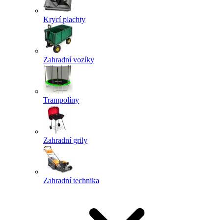
Krycí plachty
Zahradní vozíky
Trampolíny
Zahradní grily
Zahradní technika