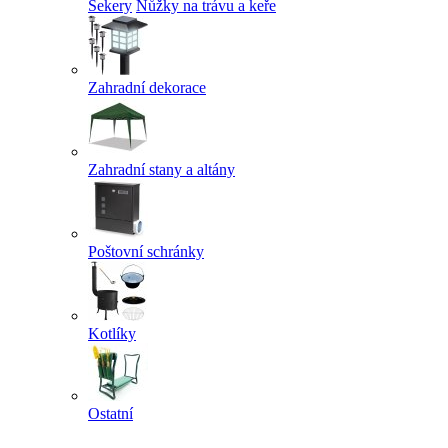
Sekery
Nůžky na trávu a keře
Zahradní dekorace
Zahradní stany a altány
Poštovní schránky
Kotlíky
Ostatní