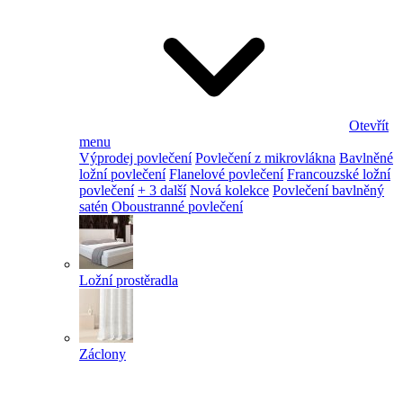
Otevřít
menu
Výprodej povlečení
Povlečení z mikrovlákna
Bavlněné
ložní povlečení
Flanelové povlečení
Francouzské ložní
povlečení
+ 3 další
Nová kolekce
Povlečení bavlněný
satén
Oboustranné povlečení
Ložní prostěradla
Záclony