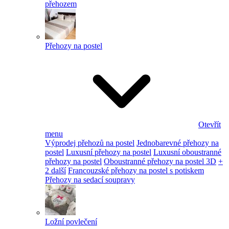
přehozem
Přehozy na postel
Otevřít
menu
Výprodej přehozů na postel
Jednobarevné přehozy na
postel
Luxusní přehozy na postel
Luxusní oboustranné
přehozy na postel
Oboustranné přehozy na postel 3D
+
2 další
Francouzské přehozy na postel s potiskem
Přehozy na sedací soupravy
Ložní povlečení