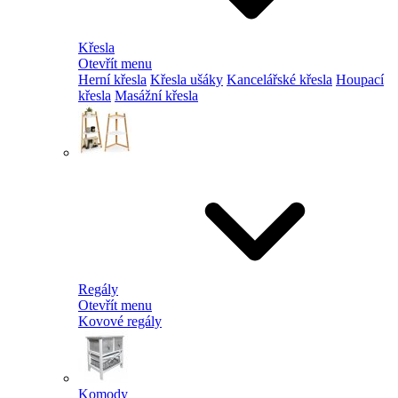
Křesla
Otevřít menu
Herní křesla
Křesla ušáky
Kancelářské křesla
Houpací
křesla
Masážní křesla
Regály
Otevřít menu
Kovové regály
Komody