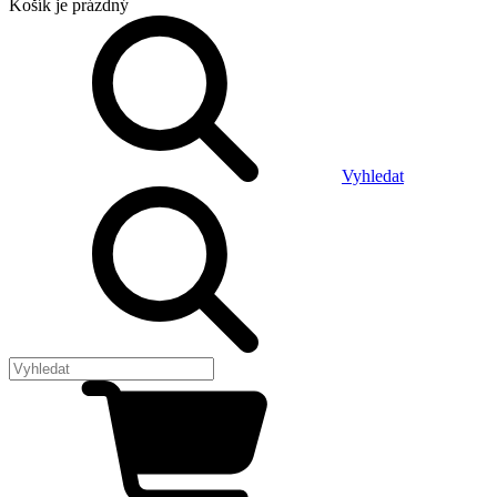
Košík
je prázdný
Vyhledat