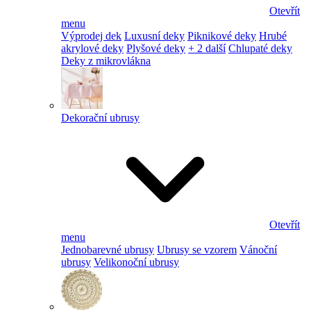
Otevřít
menu
Výprodej dek
Luxusní deky
Piknikové deky
Hrubé
akrylové deky
Plyšové deky
+ 2 další
Chlupaté deky
Deky z mikrovlákna
Dekorační ubrusy
Otevřít
menu
Jednobarevné ubrusy
Ubrusy se vzorem
Vánoční
ubrusy
Velikonoční ubrusy