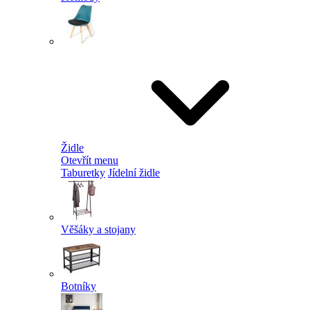
Židle
Otevřít menu
Taburetky
Jídelní židle
Věšáky a stojany
Botníky