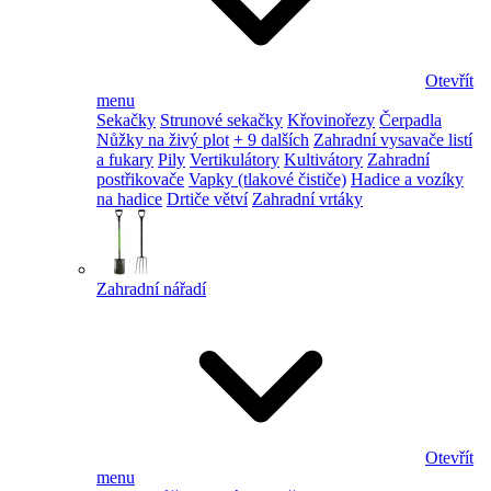
Otevřít
menu
Sekačky
Strunové sekačky
Křovinořezy
Čerpadla
Nůžky na živý plot
+ 9 dalších
Zahradní vysavače listí
a fukary
Pily
Vertikulátory
Kultivátory
Zahradní
postřikovače
Vapky (tlakové čističe)
Hadice a vozíky
na hadice
Drtiče větví
Zahradní vrtáky
Zahradní nářadí
Otevřít
menu