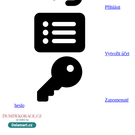
Přihlásit
Vytvořit účet
Zapomenuté
heslo