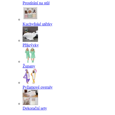
Prostírání na stůl
Kuchyňské utěrky
Přikrývky
Župany
Pyžamové overaly
Dekorační sety