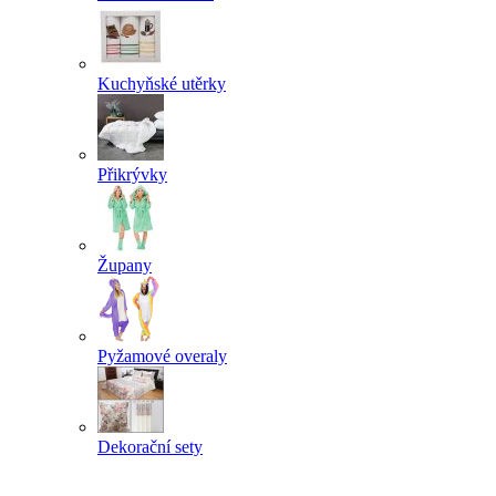
Kuchyňské utěrky
Přikrývky
Župany
Pyžamové overaly
Dekorační sety