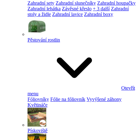
Zahradní sety
Zahradní slunečníky
Zahradní houpačky
Zahradní lehátka
Závěsné křeslo
+ 3 další
Zahradní
stoly a židle
Zahradní lavice
Zahradní boxy
Pěstování rostlin
Otevřít
menu
Fóliovníky
Fólie na fóliovník
Vyvýšené záhony
Květináče
Pískoviště