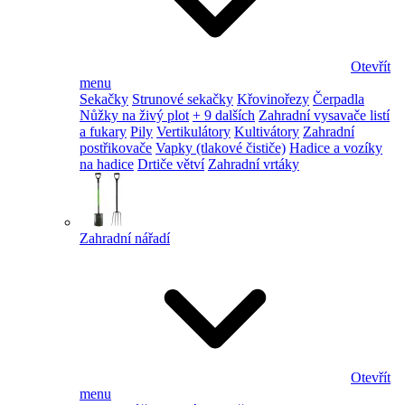
Otevřít
menu
Sekačky
Strunové sekačky
Křovinořezy
Čerpadla
Nůžky na živý plot
+ 9 dalších
Zahradní vysavače listí
a fukary
Pily
Vertikulátory
Kultivátory
Zahradní
postřikovače
Vapky (tlakové čističe)
Hadice a vozíky
na hadice
Drtiče větví
Zahradní vrtáky
Zahradní nářadí
Otevřít
menu