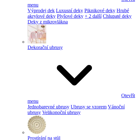
menu
Výprodej dek
Luxusní deky
Piknikové deky
Hrubé
akrylové deky
Plyšové deky
+ 2 další
Chlupaté deky
Deky z mikrovlákna
Dekorační ubrusy
Otevřít
menu
Jednobarevné ubrusy
Ubrusy se vzorem
Vánoční
ubrusy
Velikonoční ubrusy
Prostírání na stůl