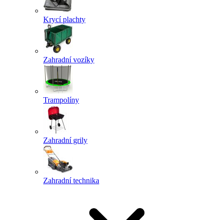
Krycí plachty
Zahradní vozíky
Trampolíny
Zahradní grily
Zahradní technika