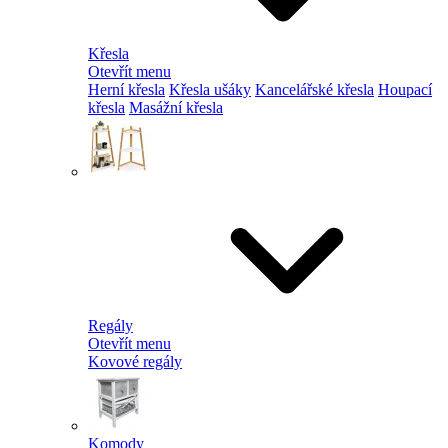
Křesla
Otevřít menu
Herní křesla
Křesla ušáky
Kancelářské křesla
Houpací
křesla
Masážní křesla
Regály
Otevřít menu
Kovové regály
Komody