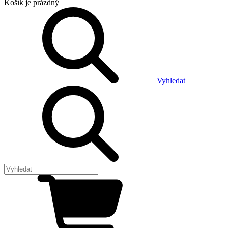
Košík
je prázdný
Vyhledat