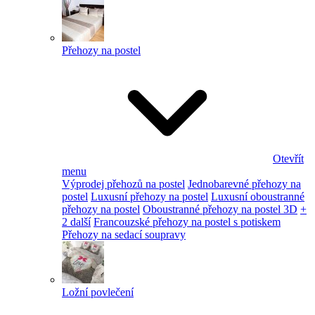
Přehozy na postel
Otevřít
menu
Výprodej přehozů na postel
Jednobarevné přehozy na
postel
Luxusní přehozy na postel
Luxusní oboustranné
přehozy na postel
Oboustranné přehozy na postel 3D
+
2 další
Francouzské přehozy na postel s potiskem
Přehozy na sedací soupravy
Ložní povlečení