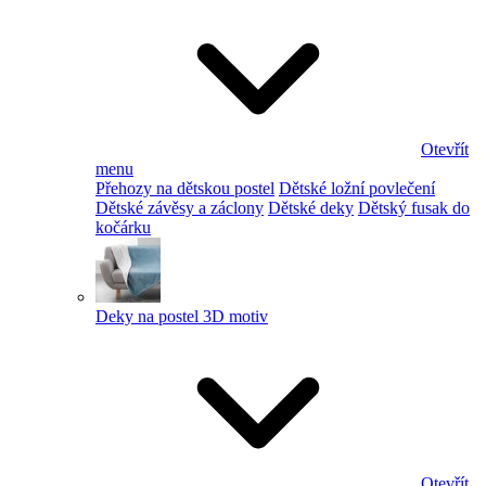
Otevřít
menu
Přehozy na dětskou postel
Dětské ložní povlečení
Dětské závěsy a záclony
Dětské deky
Dětský fusak do
kočárku
Deky na postel 3D motiv
Otevřít