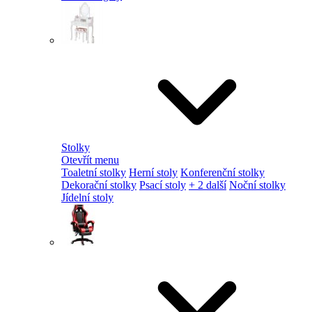
Stolky
Otevřít menu
Toaletní stolky
Herní stoly
Konferenční stolky
Dekorační stolky
Psací stoly
+ 2 další
Noční stolky
Jídelní stoly