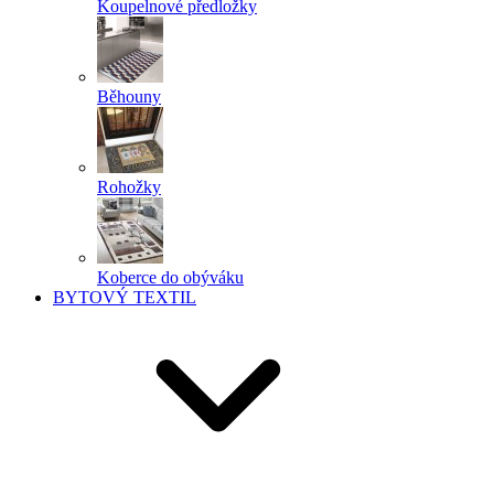
Koupelnové předložky
Běhouny
Rohožky
Koberce do obýváku
BYTOVÝ TEXTIL