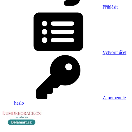
Přihlásit
Vytvořit účet
Zapomenuté
heslo