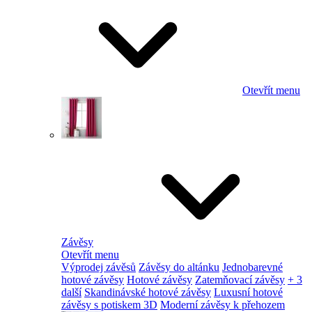
Otevřít menu
Závěsy
Otevřít menu
Výprodej závěsů
Závěsy do altánku
Jednobarevné
hotové závěsy
Hotové závěsy
Zatemňovací závěsy
+ 3
další
Skandinávské hotové závěsy
Luxusní hotové
závěsy s potiskem 3D
Moderní závěsy k přehozem