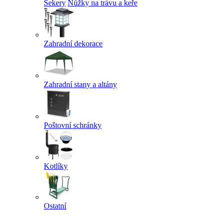
Sekery
Nůžky na trávu a keře
Zahradní dekorace
Zahradní stany a altány
Poštovní schránky
Kotlíky
Ostatní