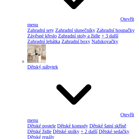
Otevřít
menu
Zahradní sety
Zahradní slunečníky
Zahradní houpačky
Závěsné křeslo
Zahradní stoly a židle
+ 3 další
Zahradní lehátka
Zahradní boxy
Nafukovačky
Dětský nábytek
Otevřít
menu
Dětské postele
Dětské komody
Dětské šatní skříně
Dětské židle
Dětské stolky
+ 2 další
Dětské sedačky
Dětské regály