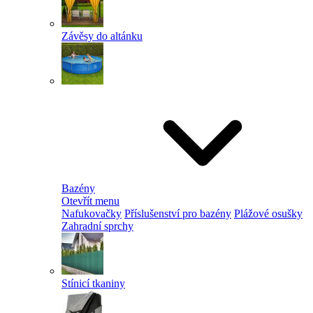
Závěsy do altánku
Bazény
Otevřít menu
Nafukovačky
Příslušenství pro bazény
Plážové osušky
Zahradní sprchy
Stínicí tkaniny