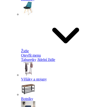
Židle
Otevřít menu
Taburetky
Jídelní židle
Věšáky a stojany
Botníky