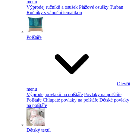
menu
Výprodej ručníků a osušek
Plážové osušky
Turban
Ručníky s vánoční tematikou
Polštáře
Otevřít
menu
Výprodej povlaků na polštáře
Povlaky na polštáře
Polštáře
Chlupaté povlaky na polštáře
Dětské povlaky
na polštáře
Dětský textil