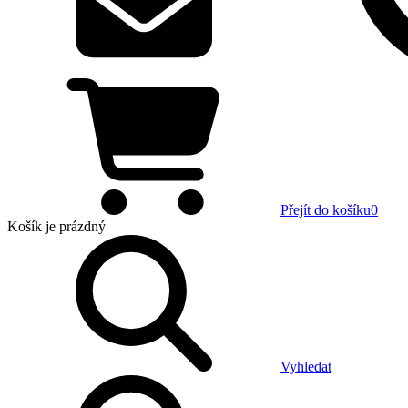
Přejít do košíku
0
Košík
je prázdný
Vyhledat