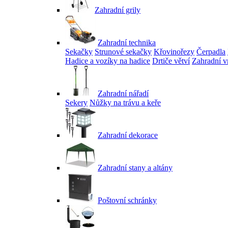
Zahradní grily
Zahradní technika
Sekačky
Strunové sekačky
Křovinořezy
Čerpadla
Hadice a vozíky na hadice
Drtiče větví
Zahradní v
Zahradní nářadí
Sekery
Nůžky na trávu a keře
Zahradní dekorace
Zahradní stany a altány
Poštovní schránky