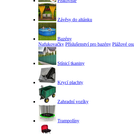
Pískoviště
Závěsy do altánku
Bazény
Nafukovačky
Příslušenství pro bazény
Plážové os
Stínicí tkaniny
Krycí plachty
Zahradní vozíky
Trampolíny