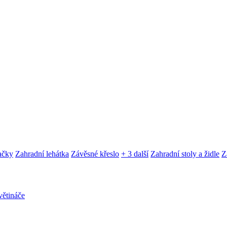
ačky
Zahradní lehátka
Závěsné křeslo
+ 3 další
Zahradní stoly a židle
Z
ětináče