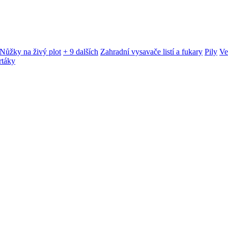
Nůžky na živý plot
+ 9 dalších
Zahradní vysavače listí a fukary
Pily
Ve
rtáky