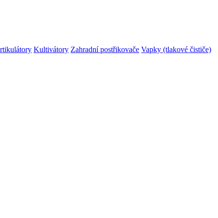
rtikulátory
Kultivátory
Zahradní postřikovače
Vapky (tlakové čističe)