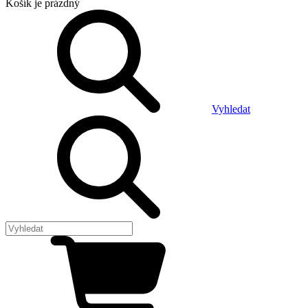
Košík
je prázdný
Vyhledat