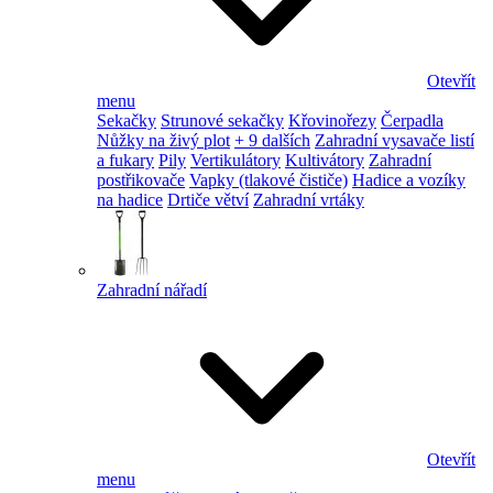
Otevřít
menu
Sekačky
Strunové sekačky
Křovinořezy
Čerpadla
Nůžky na živý plot
+ 9 dalších
Zahradní vysavače listí
a fukary
Pily
Vertikulátory
Kultivátory
Zahradní
postřikovače
Vapky (tlakové čističe)
Hadice a vozíky
na hadice
Drtiče větví
Zahradní vrtáky
Zahradní nářadí
Otevřít
menu