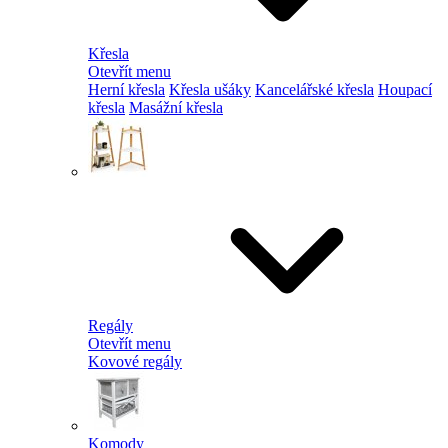
Křesla
Otevřít menu
Herní křesla
Křesla ušáky
Kancelářské křesla
Houpací
křesla
Masážní křesla
Regály
Otevřít menu
Kovové regály
Komody