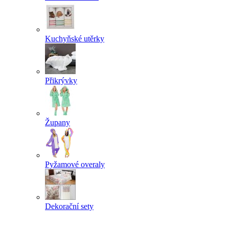
Kuchyňské utěrky
Přikrývky
Župany
Pyžamové overaly
Dekorační sety