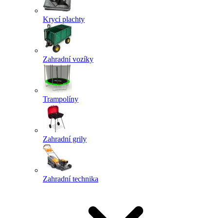
Krycí plachty
Zahradní vozíky
Trampolíny
Zahradní grily
Zahradní technika