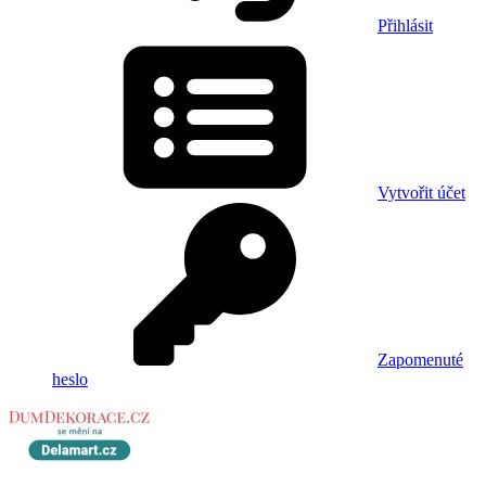
Přihlásit
Vytvořit účet
Zapomenuté
heslo