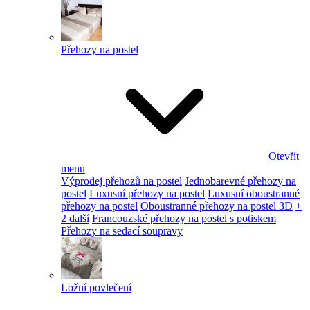
Přehozy na postel
Otevřít
menu
Výprodej přehozů na postel
Jednobarevné přehozy na
postel
Luxusní přehozy na postel
Luxusní oboustranné
přehozy na postel
Oboustranné přehozy na postel 3D
+
2 další
Francouzské přehozy na postel s potiskem
Přehozy na sedací soupravy
Ložní povlečení