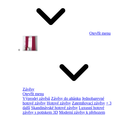
Otevřít menu
Závěsy
Otevřít menu
Výprodej závěsů
Závěsy do altánku
Jednobarevné
hotové závěsy
Hotové závěsy
Zatemňovací závěsy
+ 3
další
Skandinávské hotové závěsy
Luxusní hotové
závěsy s potiskem 3D
Moderní závěsy k přehozem