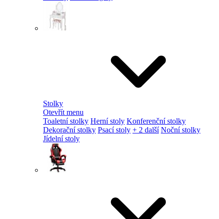
Stolky
Otevřít menu
Toaletní stolky
Herní stoly
Konferenční stolky
Dekorační stolky
Psací stoly
+ 2 další
Noční stolky
Jídelní stoly