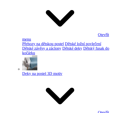
Otevřít
menu
Přehozy na dětskou postel
Dětské ložní povlečení
Dětské závěsy a záclony
Dětské deky
Dětský fusak do
kočárku
Deky na postel 3D motiv
Otevřít