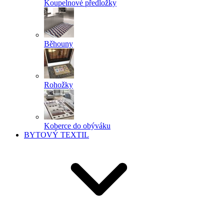
Koupelnové předložky
Běhouny
Rohožky
Koberce do obýváku
BYTOVÝ TEXTIL