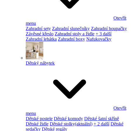
Otevřít
menu
Zahradní sety
Zahradní slunečníky
Zahradní houpačky
Závěsné křeslo
Zahradní stoly a židle
+ 3 další
Zahradní lehátka
Zahradní boxy
Nafukovačky
Dětský nábytek
Otevřít
menu
Dětské postele
Dětské komody
Dětské šatní skříně
Dětské židle
Dětské stolky
(aktuální)
+ 2 další
Dětské
sedačky
Dětské regály