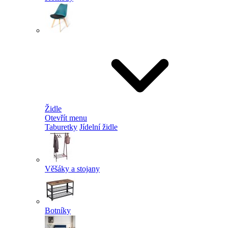
Židle
Otevřít menu
Taburetky
Jídelní židle
Věšáky a stojany
Botníky