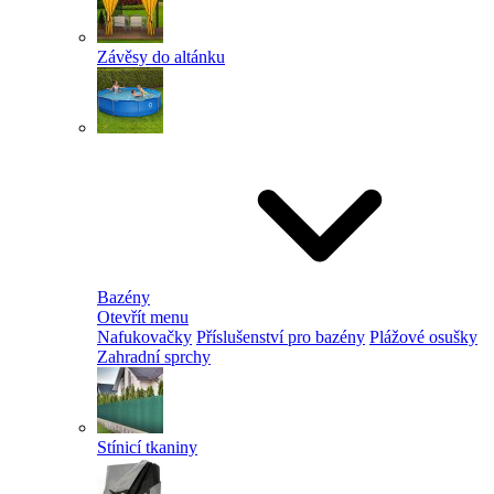
Závěsy do altánku
Bazény
Otevřít menu
Nafukovačky
Příslušenství pro bazény
Plážové osušky
Zahradní sprchy
Stínicí tkaniny