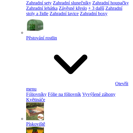
Zahradní sety
Zahradní slunečníky
Zahradní houpačky
Zahradní lehátka
Závěsné křeslo
+ 3 další
Zahradní
stoly a židle
Zahradní lavice
Zahradní boxy
Pěstování rostlin
Otevřít
menu
Fóliovníky
Fólie na fóliovník
Vyvýšené záhony
Květináče
Pískoviště