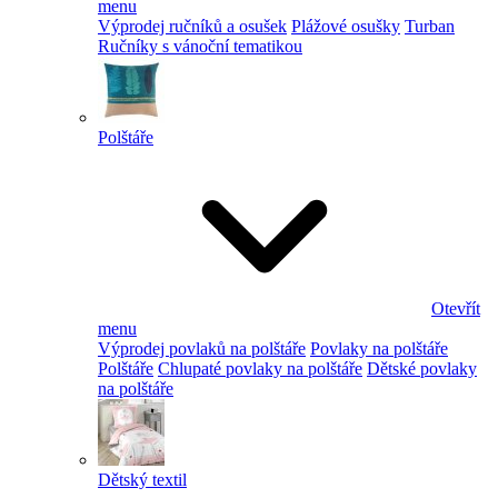
menu
Výprodej ručníků a osušek
Plážové osušky
Turban
Ručníky s vánoční tematikou
Polštáře
Otevřít
menu
Výprodej povlaků na polštáře
Povlaky na polštáře
Polštáře
Chlupaté povlaky na polštáře
Dětské povlaky
na polštáře
Dětský textil