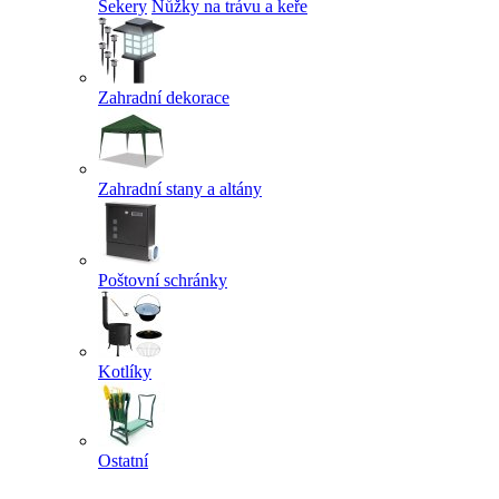
Sekery
Nůžky na trávu a keře
Zahradní dekorace
Zahradní stany a altány
Poštovní schránky
Kotlíky
Ostatní