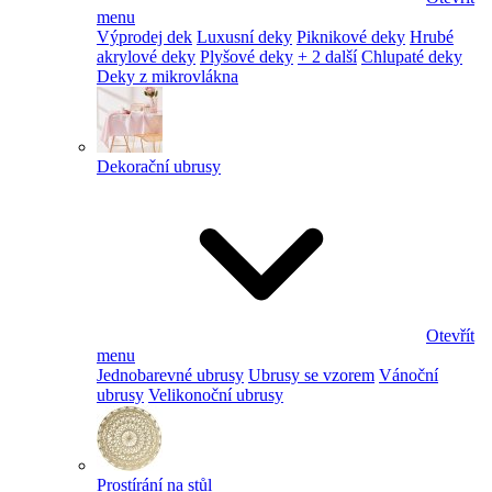
menu
Výprodej dek
Luxusní deky
Piknikové deky
Hrubé
akrylové deky
Plyšové deky
+ 2 další
Chlupaté deky
Deky z mikrovlákna
Dekorační ubrusy
Otevřít
menu
Jednobarevné ubrusy
Ubrusy se vzorem
Vánoční
ubrusy
Velikonoční ubrusy
Prostírání na stůl