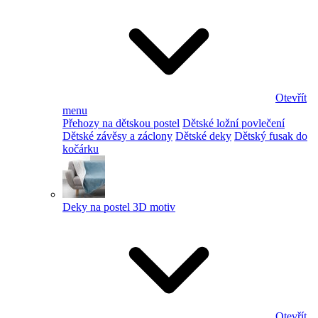
Otevřít
menu
Přehozy na dětskou postel
Dětské ložní povlečení
Dětské závěsy a záclony
Dětské deky
Dětský fusak do
kočárku
Deky na postel 3D motiv
Otevřít