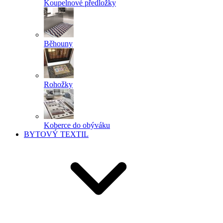
Koupelnové předložky
Běhouny
Rohožky
Koberce do obýváku
BYTOVÝ TEXTIL