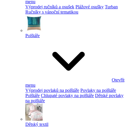
menu
Výprodej ručníků a osušek
Plážové osušky
Turban
Ručníky s vánoční tematikou
Polštáře
Otevřít
menu
Výprodej povlaků na polštáře
Povlaky na polštáře
Polštáře
Chlupaté povlaky na polštáře
Dětské povlaky
na polštáře
Dětský textil