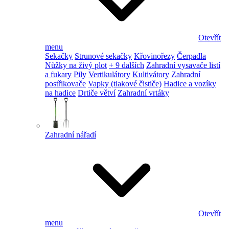
Otevřít
menu
Sekačky
Strunové sekačky
Křovinořezy
Čerpadla
Nůžky na živý plot
+ 9 dalších
Zahradní vysavače listí
a fukary
Pily
Vertikulátory
Kultivátory
Zahradní
postřikovače
Vapky (tlakové čističe)
Hadice a vozíky
na hadice
Drtiče větví
Zahradní vrtáky
Zahradní nářadí
Otevřít
menu