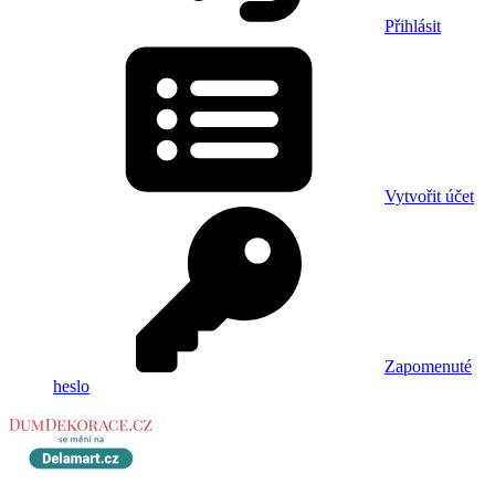
Přihlásit
Vytvořit účet
Zapomenuté
heslo