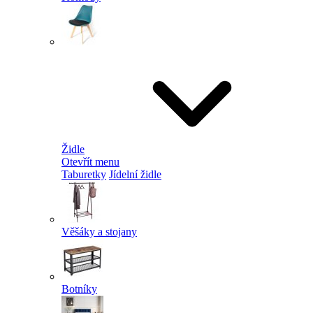
Židle
Otevřít menu
Taburetky
Jídelní židle
Věšáky a stojany
Botníky