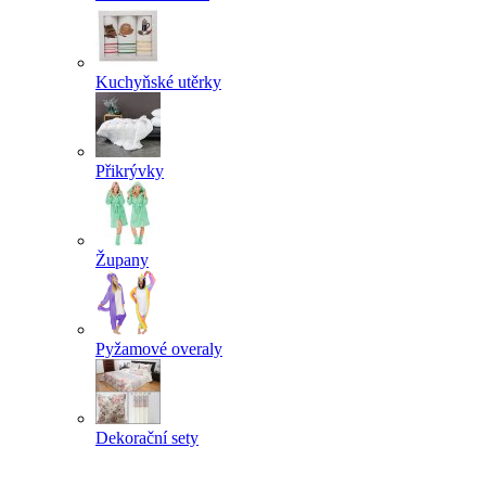
Kuchyňské utěrky
Přikrývky
Župany
Pyžamové overaly
Dekorační sety