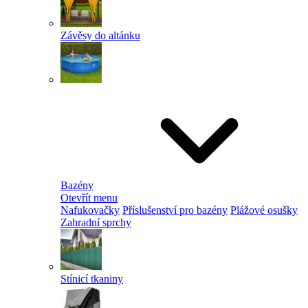
Závěsy do altánku
Bazény
Otevřít menu
Nafukovačky
Příslušenství pro bazény
Plážové osušky
Zahradní sprchy
Stínicí tkaniny