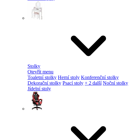
Stolky
Otevřít menu
Toaletní stolky
Herní stoly
Konferenční stolky
Dekorační stolky
Psací stoly
+ 2 další
Noční stolky
Jídelní stoly