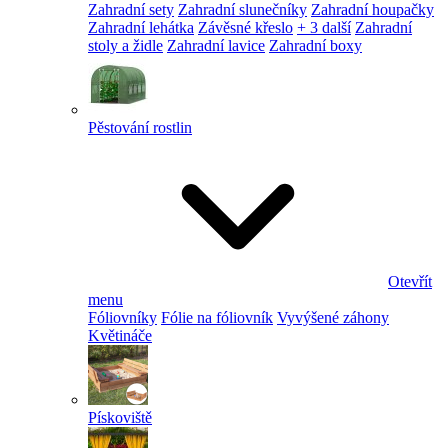
Zahradní sety
Zahradní slunečníky
Zahradní houpačky
Zahradní lehátka
Závěsné křeslo
+ 3 další
Zahradní
stoly a židle
Zahradní lavice
Zahradní boxy
Pěstování rostlin
Otevřít
menu
Fóliovníky
Fólie na fóliovník
Vyvýšené záhony
Květináče
Pískoviště