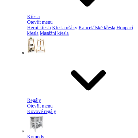
Křesla
Otevřít menu
Herní křesla
Křesla ušáky
Kancelářské křesla
Houpací
křesla
Masážní křesla
Regály
Otevřít menu
Kovové regály
Komody