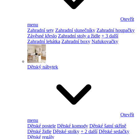
Otevřít
menu
Zahradní sety
Zahradní slunečníky
Zahradní houpačky
Závěsné křeslo
Zahradní stoly a židle
+ 3 další
Zahradní lehátka
Zahradní boxy
Nafukovačky
Dětský nábytek
Otevřít
menu
Dětské postele
Dětské komody
Dětské šatní skříně
Dětské židle
Dětské stolky
+ 2 další
Dětské sedačky
Dětské regály