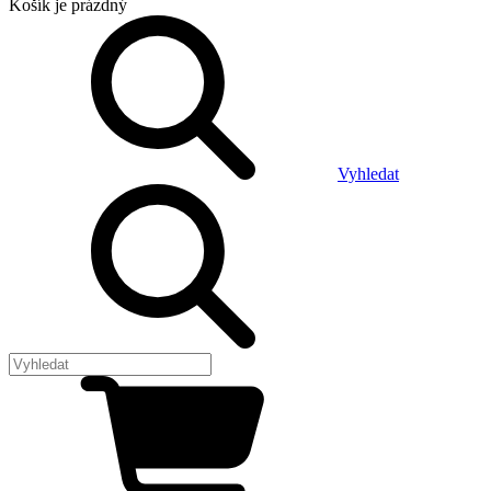
Košík
je prázdný
Vyhledat