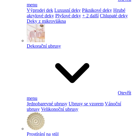
menu
Výprodej dek
Luxusní deky
Piknikové deky
Hrubé
akrylové deky
Plyšové deky
+ 2 další
Chlupaté deky
Deky z mikrovlákna
Dekorační ubrusy
Otevřít
menu
Jednobarevné ubrusy
Ubrusy se vzorem
Vánoční
ubrusy
Velikonoční ubrusy
Prostírání na stůl