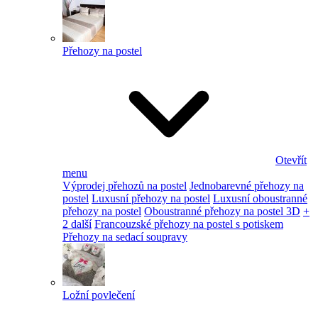
Přehozy na postel
Otevřít
menu
Výprodej přehozů na postel
Jednobarevné přehozy na
postel
Luxusní přehozy na postel
Luxusní oboustranné
přehozy na postel
Oboustranné přehozy na postel 3D
+
2 další
Francouzské přehozy na postel s potiskem
Přehozy na sedací soupravy
Ložní povlečení