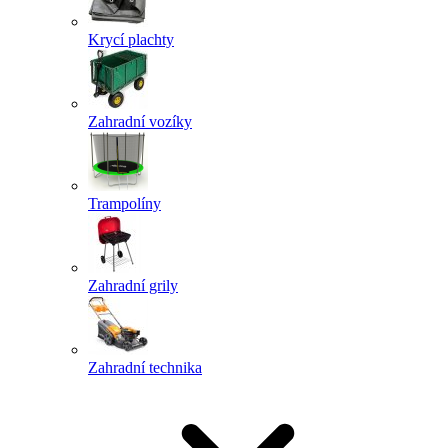
Krycí plachty
Zahradní vozíky
Trampolíny
Zahradní grily
Zahradní technika