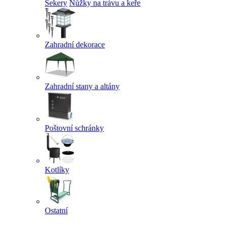
Sekery
Nůžky na trávu a keře
Zahradní dekorace
Zahradní stany a altány
Poštovní schránky
Kotlíky
Ostatní