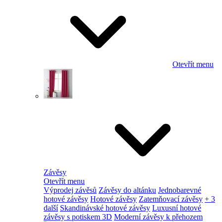
Otevřít menu
Závěsy
Otevřít menu
Výprodej závěsů
Závěsy do altánku
Jednobarevné
hotové závěsy
Hotové závěsy
Zatemňovací závěsy
+ 3
další
Skandinávské hotové závěsy
Luxusní hotové
závěsy s potiskem 3D
Moderní závěsy k přehozem