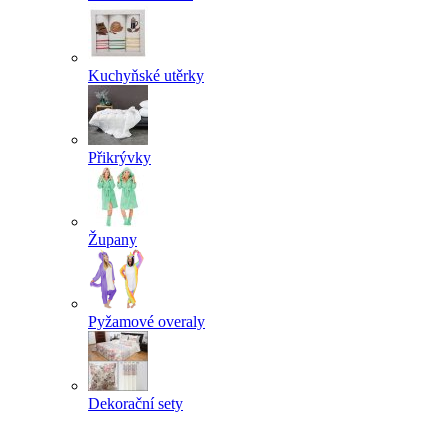
Kuchyňské utěrky
Přikrývky
Župany
Pyžamové overaly
Dekorační sety