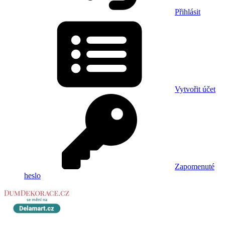
Přihlásit
Vytvořit účet
Zapomenuté
heslo