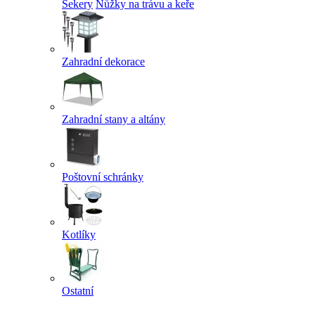
Sekery
Nůžky na trávu a keře
Zahradní dekorace
Zahradní stany a altány
Poštovní schránky
Kotlíky
Ostatní