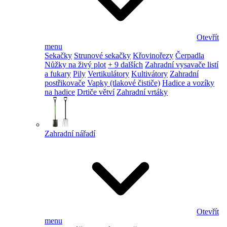
Otevřít
menu
Sekačky
Strunové sekačky
Křovinořezy
Čerpadla
Nůžky na živý plot
+ 9 dalších
Zahradní vysavače listí
a fukary
Pily
Vertikulátory
Kultivátory
Zahradní
postřikovače
Vapky (tlakové čističe)
Hadice a vozíky
na hadice
Drtiče větví
Zahradní vrtáky
Zahradní nářadí
Otevřít
menu