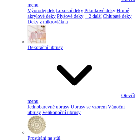
menu
Výprodej dek
Luxusní deky
Piknikové deky
Hrubé
akrylové deky
Plyšové deky
+ 2 další
Chlupaté deky
Deky z mikrovlákna
Dekorační ubrusy
Otevřít
menu
Jednobarevné ubrusy
Ubrusy se vzorem
Vánoční
ubrusy
Velikonoční ubrusy
Prostírání na stůl