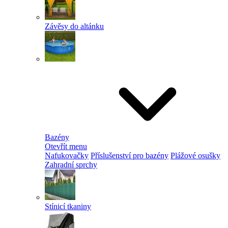
Závěsy do altánku
Bazény
Otevřít menu
Nafukovačky
Příslušenství pro bazény
Plážové osušky
Zahradní sprchy
Stínicí tkaniny