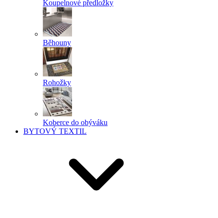
Koupelnové předložky
Běhouny
Rohožky
Koberce do obýváku
BYTOVÝ TEXTIL