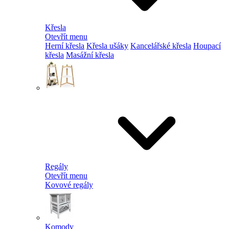
Křesla
Otevřít menu
Herní křesla
Křesla ušáky
Kancelářské křesla
Houpací
křesla
Masážní křesla
Regály
Otevřít menu
Kovové regály
Komody