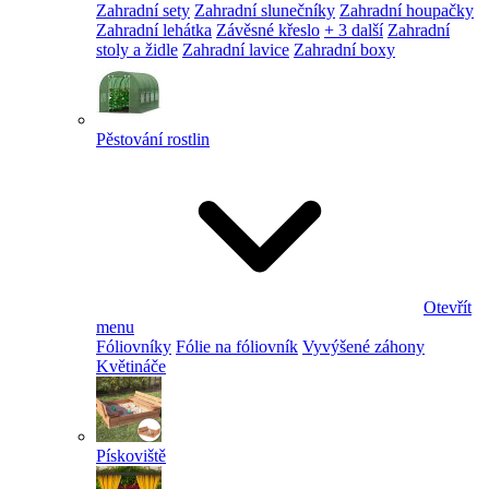
Zahradní sety
Zahradní slunečníky
Zahradní houpačky
Zahradní lehátka
Závěsné křeslo
+ 3 další
Zahradní
stoly a židle
Zahradní lavice
Zahradní boxy
Pěstování rostlin
Otevřít
menu
Fóliovníky
Fólie na fóliovník
Vyvýšené záhony
Květináče
Pískoviště