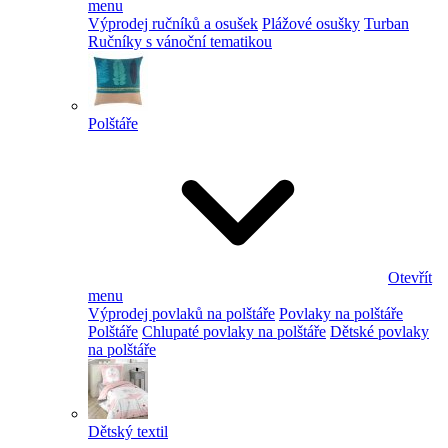
menu
Výprodej ručníků a osušek
Plážové osušky
Turban
Ručníky s vánoční tematikou
Polštáře
Otevřít
menu
Výprodej povlaků na polštáře
Povlaky na polštáře
Polštáře
Chlupaté povlaky na polštáře
Dětské povlaky
na polštáře
Dětský textil