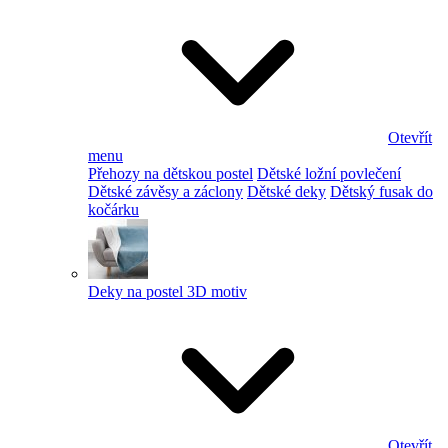
Otevřít
menu
Přehozy na dětskou postel
Dětské ložní povlečení
Dětské závěsy a záclony
Dětské deky
Dětský fusak do
kočárku
Deky na postel 3D motiv
Otevřít