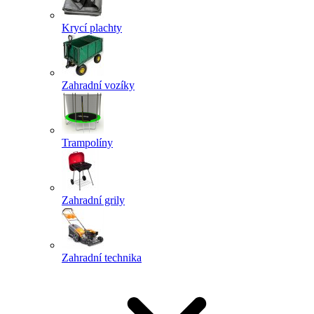
Krycí plachty
Zahradní vozíky
Trampolíny
Zahradní grily
Zahradní technika