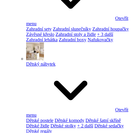
Otevřít
menu
Zahradní sety
Zahradní slunečníky
Zahradní houpačky
Závěsné křeslo
Zahradní stoly a židle
+ 3 další
Zahradní lehátka
Zahradní boxy
Nafukovačky
Dětský nábytek
Otevřít
menu
Dětské postele
Dětské komody
Dětské šatní skříně
Dětské židle
Dětské stolky
+ 2 další
Dětské sedačky
Dětské regály