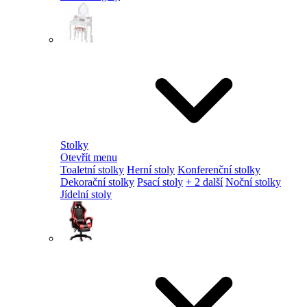
Stolky
Otevřít menu
Toaletní stolky
Herní stoly
Konferenční stolky
Dekorační stolky
Psací stoly
+ 2 další
Noční stolky
Jídelní stoly