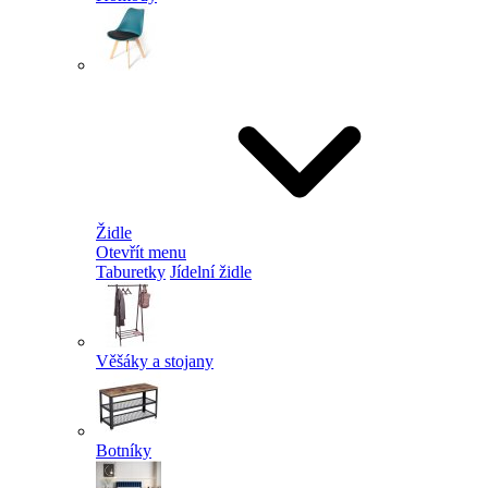
Židle
Otevřít menu
Taburetky
Jídelní židle
Věšáky a stojany
Botníky