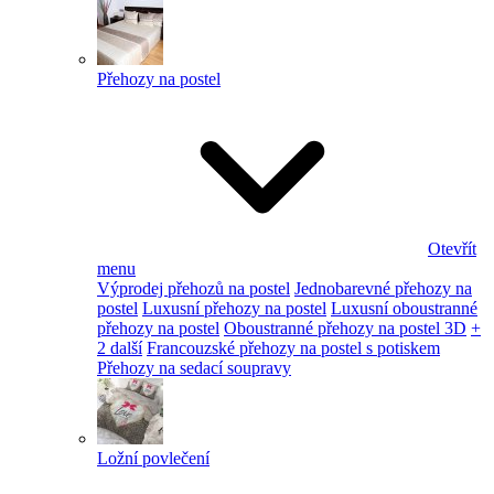
Přehozy na postel
Otevřít
menu
Výprodej přehozů na postel
Jednobarevné přehozy na
postel
Luxusní přehozy na postel
Luxusní oboustranné
přehozy na postel
Oboustranné přehozy na postel 3D
+
2 další
Francouzské přehozy na postel s potiskem
Přehozy na sedací soupravy
Ložní povlečení