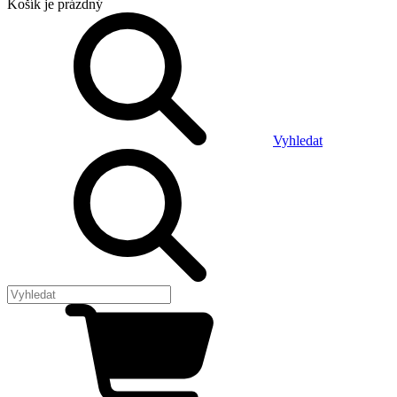
Košík
je prázdný
Vyhledat