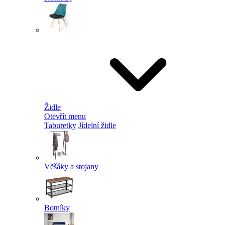
Židle
Otevřít menu
Taburetky
Jídelní židle
Věšáky a stojany
Botníky