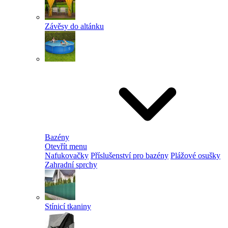
Závěsy do altánku
Bazény
Otevřít menu
Nafukovačky
Příslušenství pro bazény
Plážové osušky
Zahradní sprchy
Stínicí tkaniny