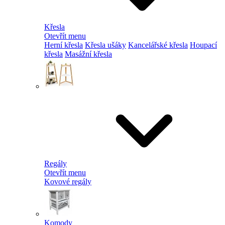
Křesla
Otevřít menu
Herní křesla
Křesla ušáky
Kancelářské křesla
Houpací
křesla
Masážní křesla
Regály
Otevřít menu
Kovové regály
Komody