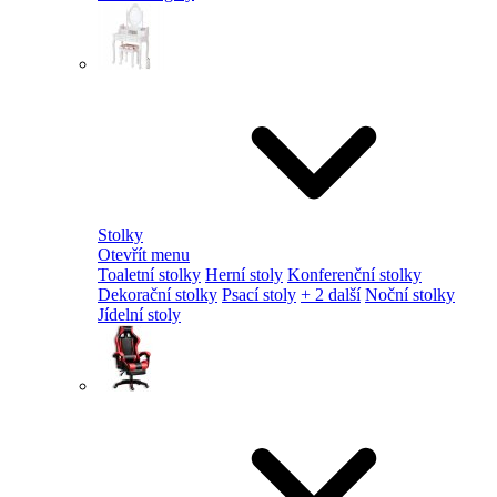
Stolky
Otevřít menu
Toaletní stolky
Herní stoly
Konferenční stolky
Dekorační stolky
Psací stoly
+ 2 další
Noční stolky
Jídelní stoly