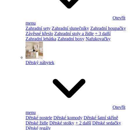
Otevřít
menu
Zahradní sety
Zahradní slunečníky
Zahradní houpačky
Závěsné křeslo
Zahradní stoly a židle
+ 3 další
Zahradní lehátka
Zahradní boxy
Nafukovačky
Dětský nábytek
Otevřít
menu
Dětské postele
Dětské komody
Dětské šatní skříně
Dětské židle
Dětské stolky
+ 2 další
Dětské sedačky
Dětské regály