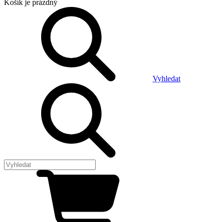
Košík
je prázdný
Vyhledat