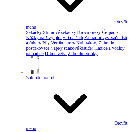
Otevřít
menu
Sekačky
Strunové sekačky
Křovinořezy
Čerpadla
Nůžky na živý plot
+ 9 dalších
Zahradní vysavače listí
a fukary
Pily
Vertikulátory
Kultivátory
Zahradní
postřikovače
Vapky (tlakové čističe)
Hadice a vozíky
na hadice
Drtiče větví
Zahradní vrtáky
Zahradní nářadí
Otevřít
menu