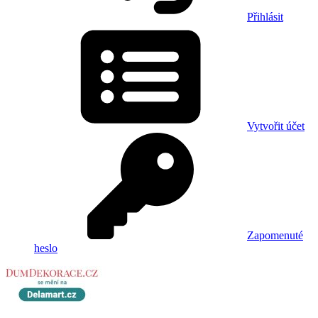
Přihlásit
Vytvořit účet
Zapomenuté
heslo