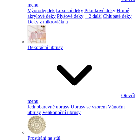
menu
Výprodej dek
Luxusní deky
Piknikové deky
Hrubé
akrylové deky
Plyšové deky
+ 2 další
Chlupaté deky
Deky z mikrovlákna
Dekorační ubrusy
Otevřít
menu
Jednobarevné ubrusy
Ubrusy se vzorem
Vánoční
ubrusy
Velikonoční ubrusy
Prostírání na stůl