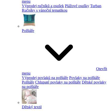
menu
Výprodej ručníků a osušek
Plážové osušky
Turban
Ručníky s vánoční tematikou
Polštáře
Otevřít
menu
Výprodej povlaků na polštáře
Povlaky na polštáře
Polštáře
Chlupaté povlaky na polštáře
Dětské povlaky
na polštáře
Dětský textil