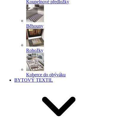
Koupelnové předložky
Běhouny
Rohožky
Koberce do obýváku
BYTOVÝ TEXTIL