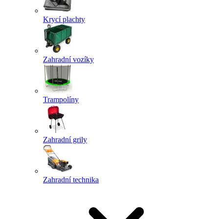
Krycí plachty
Zahradní vozíky
Trampolíny
Zahradní grily
Zahradní technika