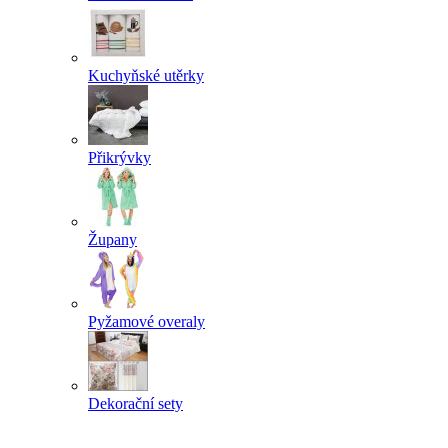
Kuchyňské utěrky
Přikrývky
Župany
Pyžamové overaly
Dekorační sety