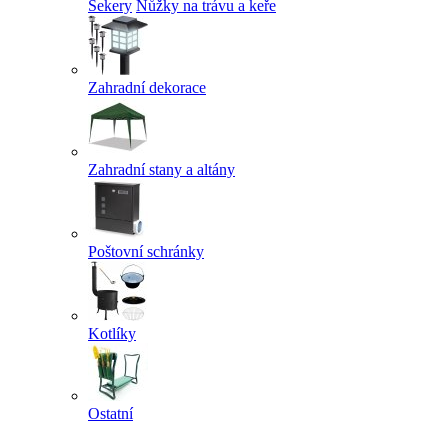
Sekery
Nůžky na trávu a keře
Zahradní dekorace
Zahradní stany a altány
Poštovní schránky
Kotlíky
Ostatní