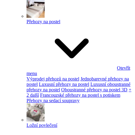
Přehozy na postel
Otevřít
menu
Výprodej přehozů na postel
Jednobarevné přehozy na
postel
Luxusní přehozy na postel
Luxusní oboustranné
přehozy na postel
Oboustranné přehozy na postel 3D
+
2 další
Francouzské přehozy na postel s potiskem
Přehozy na sedací soupravy
Ložní povlečení