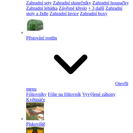
Zahradní sety
Zahradní slunečníky
Zahradní houpačky
Zahradní lehátka
Závěsné křeslo
+ 3 další
Zahradní
stoly a židle
Zahradní lavice
Zahradní boxy
Pěstování rostlin
Otevřít
menu
Fóliovníky
Fólie na fóliovník
Vyvýšené záhony
Květináče
Pískoviště