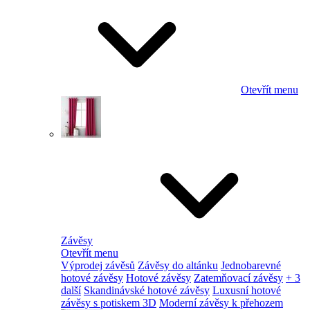
Otevřít menu
Závěsy
Otevřít menu
Výprodej závěsů
Závěsy do altánku
Jednobarevné
hotové závěsy
Hotové závěsy
Zatemňovací závěsy
+ 3
další
Skandinávské hotové závěsy
Luxusní hotové
závěsy s potiskem 3D
Moderní závěsy k přehozem