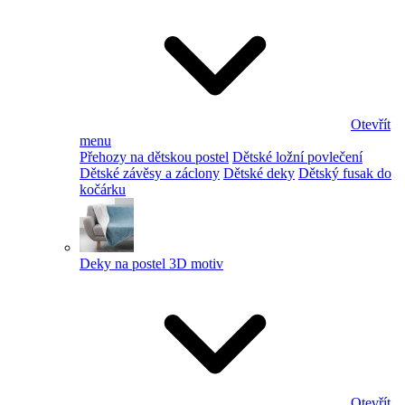
Otevřít
menu
Přehozy na dětskou postel
Dětské ložní povlečení
Dětské závěsy a záclony
Dětské deky
Dětský fusak do
kočárku
Deky na postel 3D motiv
Otevřít