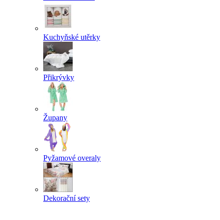
Kuchyňské utěrky
Přikrývky
Župany
Pyžamové overaly
Dekorační sety