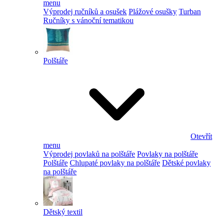
menu
Výprodej ručníků a osušek
Plážové osušky
Turban
Ručníky s vánoční tematikou
Polštáře
Otevřít
menu
Výprodej povlaků na polštáře
Povlaky na polštáře
Polštáře
Chlupaté povlaky na polštáře
Dětské povlaky
na polštáře
Dětský textil