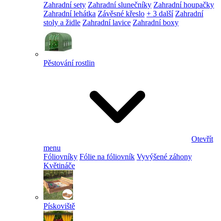
Zahradní sety
Zahradní slunečníky
Zahradní houpačky
Zahradní lehátka
Závěsné křeslo
+ 3 další
Zahradní
stoly a židle
Zahradní lavice
Zahradní boxy
Pěstování rostlin
Otevřít
menu
Fóliovníky
Fólie na fóliovník
Vyvýšené záhony
Květináče
Pískoviště