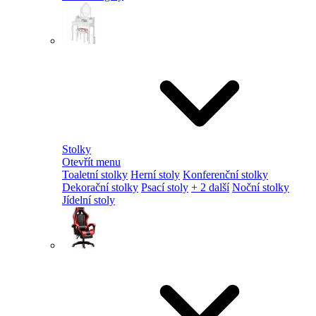
Stolky
Otevřít menu
Toaletní stolky
Herní stoly
Konferenční stolky
Dekorační stolky
Psací stoly
+ 2 další
Noční stolky
Jídelní stoly