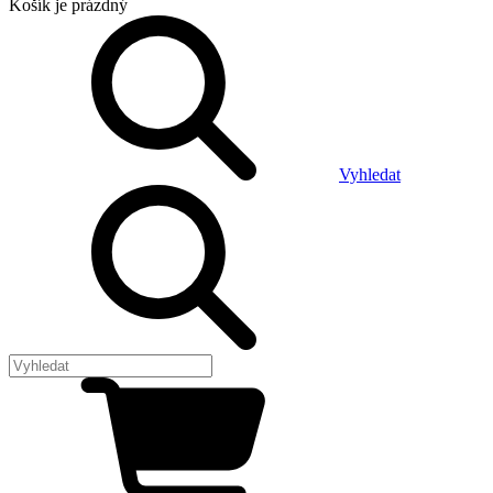
Košík
je prázdný
Vyhledat