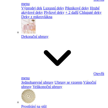
menu
Výprodej dek
Luxusní deky
Piknikové deky
Hrubé
akrylové deky
Plyšové deky
+ 2 další
Chlupaté deky
Deky z mikrovlákna
Dekorační ubrusy
Otevřít
menu
Jednobarevné ubrusy
Ubrusy se vzorem
Vánoční
ubrusy
Velikonoční ubrusy
Prostírání na stůl