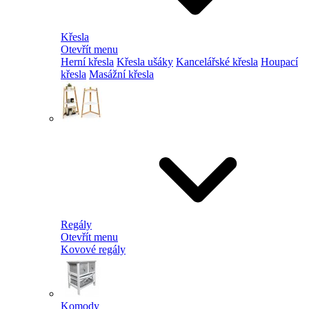
Křesla
Otevřít menu
Herní křesla
Křesla ušáky
Kancelářské křesla
Houpací
křesla
Masážní křesla
Regály
Otevřít menu
Kovové regály
Komody