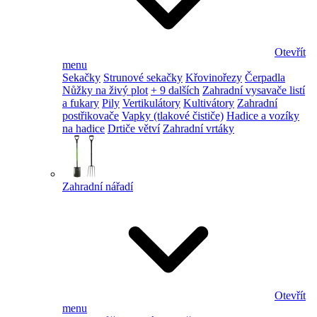
Otevřít
menu
Sekačky
Strunové sekačky
Křovinořezy
Čerpadla
Nůžky na živý plot
+ 9 dalších
Zahradní vysavače listí
a fukary
Pily
Vertikulátory
Kultivátory
Zahradní
postřikovače
Vapky (tlakové čističe)
Hadice a vozíky
na hadice
Drtiče větví
Zahradní vrtáky
Zahradní nářadí
Otevřít
menu