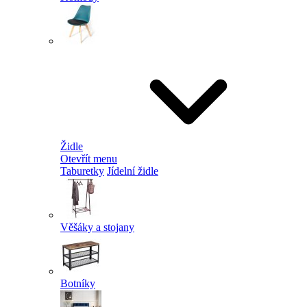
Židle
Otevřít menu
Taburetky
Jídelní židle
Věšáky a stojany
Botníky