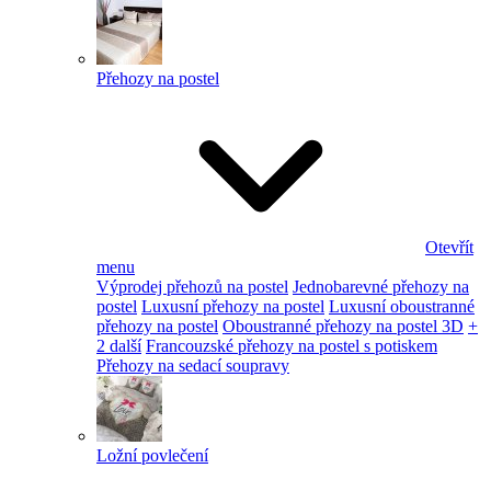
Přehozy na postel
Otevřít
menu
Výprodej přehozů na postel
Jednobarevné přehozy na
postel
Luxusní přehozy na postel
Luxusní oboustranné
přehozy na postel
Oboustranné přehozy na postel 3D
+
2 další
Francouzské přehozy na postel s potiskem
Přehozy na sedací soupravy
Ložní povlečení