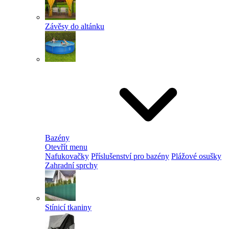
Závěsy do altánku
Bazény
Otevřít menu
Nafukovačky
Příslušenství pro bazény
Plážové osušky
Zahradní sprchy
Stínicí tkaniny