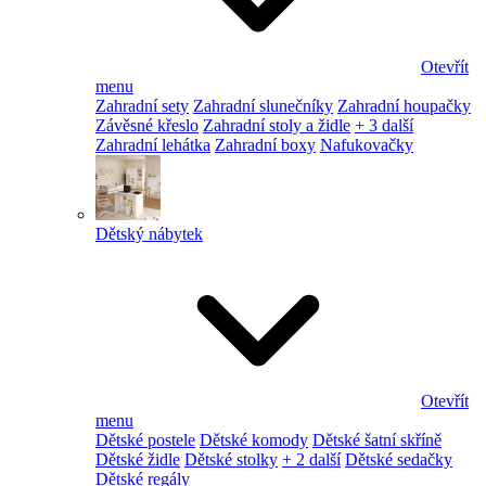
Otevřít
menu
Zahradní sety
Zahradní slunečníky
Zahradní houpačky
Závěsné křeslo
Zahradní stoly a židle
+ 3 další
Zahradní lehátka
Zahradní boxy
Nafukovačky
Dětský nábytek
Otevřít
menu
Dětské postele
Dětské komody
Dětské šatní skříně
Dětské židle
Dětské stolky
+ 2 další
Dětské sedačky
Dětské regály