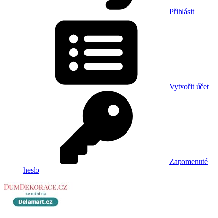
Přihlásit
Vytvořit účet
Zapomenuté
heslo