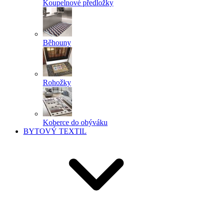
Koupelnové předložky
Běhouny
Rohožky
Koberce do obýváku
BYTOVÝ TEXTIL