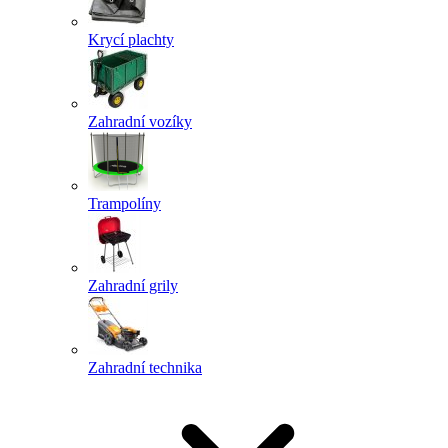
Krycí plachty
Zahradní vozíky
Trampolíny
Zahradní grily
Zahradní technika