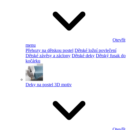
Otevřít
menu
Přehozy na dětskou postel
Dětské ložní povlečení
Dětské závěsy a záclony
Dětské deky
Dětský fusak do
kočárku
Deky na postel 3D motiv
Otevřít