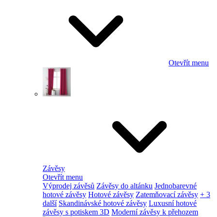
Otevřít menu
Závěsy
Otevřít menu
Výprodej závěsů
Závěsy do altánku
Jednobarevné
hotové závěsy
Hotové závěsy
Zatemňovací závěsy
+ 3
další
Skandinávské hotové závěsy
Luxusní hotové
závěsy s potiskem 3D
Moderní závěsy k přehozem