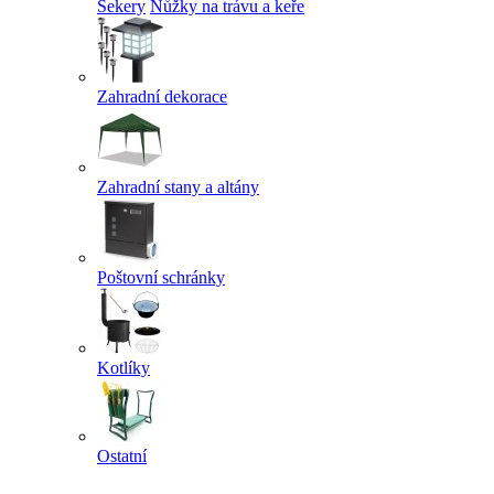
Sekery
Nůžky na trávu a keře
Zahradní dekorace
Zahradní stany a altány
Poštovní schránky
Kotlíky
Ostatní