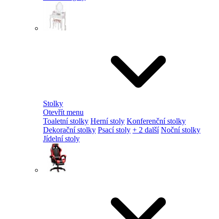
Stolky
Otevřít menu
Toaletní stolky
Herní stoly
Konferenční stolky
Dekorační stolky
Psací stoly
+ 2 další
Noční stolky
Jídelní stoly