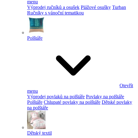
menu
Výprodej ručníků a osušek
Plážové osušky
Turban
Ručníky s vánoční tematikou
Polštáře
Otevřít
menu
Výprodej povlaků na polštáře
Povlaky na polštáře
Polštáře
Chlupaté povlaky na polštáře
Dětské povlaky
na polštáře
Dětský textil