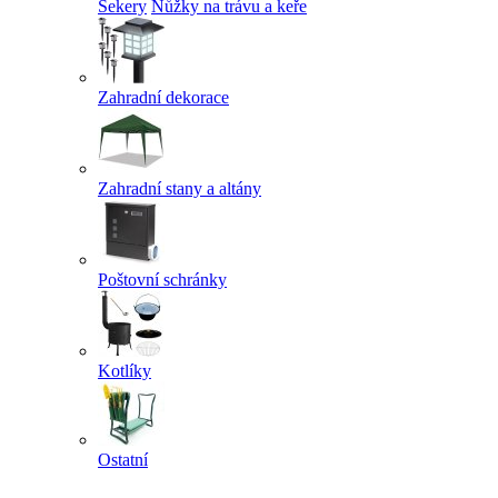
Sekery
Nůžky na trávu a keře
Zahradní dekorace
Zahradní stany a altány
Poštovní schránky
Kotlíky
Ostatní