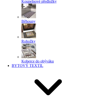
Koupelnové předložky
Běhouny
Rohožky
Koberce do obýváku
BYTOVÝ TEXTIL