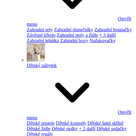
Otevřít
menu
Zahradní sety
Zahradní slunečníky
Zahradní houpačky
Závěsné křeslo
Zahradní stoly a židle
+ 3 další
Zahradní lehátka
Zahradní boxy
Nafukovačky
Dětský nábytek
Otevřít
menu
Dětské postele
Dětské komody
Dětské šatní skříně
Dětské židle
Dětské stolky
+ 2 další
Dětské sedačky
Dětské regály