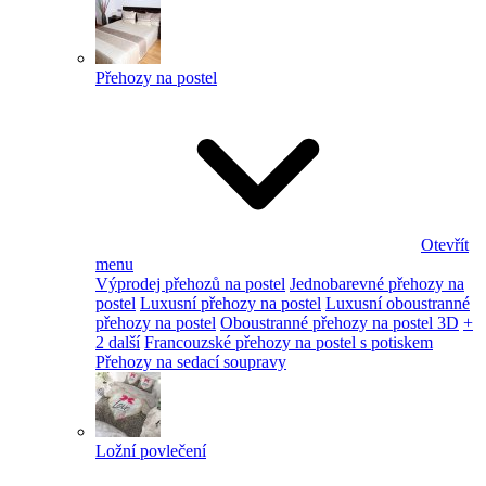
Přehozy na postel
Otevřít
menu
Výprodej přehozů na postel
Jednobarevné přehozy na
postel
Luxusní přehozy na postel
Luxusní oboustranné
přehozy na postel
Oboustranné přehozy na postel 3D
+
2 další
Francouzské přehozy na postel s potiskem
Přehozy na sedací soupravy
Ložní povlečení