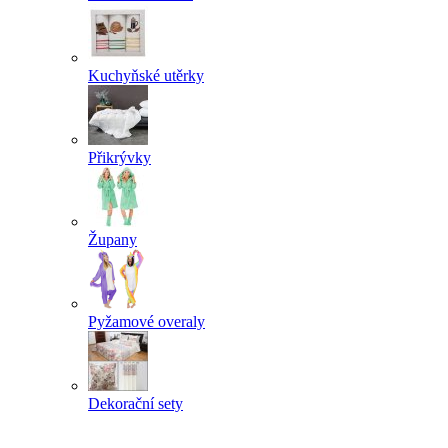
Kuchyňské utěrky
Přikrývky
Župany
Pyžamové overaly
Dekorační sety