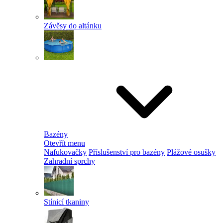
Závěsy do altánku
Bazény
Otevřít menu
Nafukovačky
Příslušenství pro bazény
Plážové osušky
Zahradní sprchy
Stínicí tkaniny