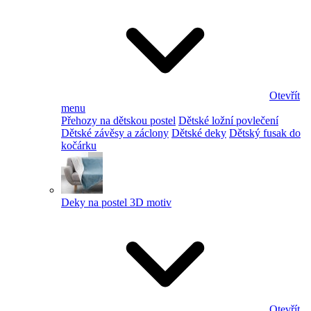
Otevřít
menu
Přehozy na dětskou postel
Dětské ložní povlečení
Dětské závěsy a záclony
Dětské deky
Dětský fusak do
kočárku
Deky na postel 3D motiv
Otevřít