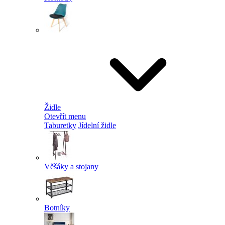
Židle
Otevřít menu
Taburetky
Jídelní židle
Věšáky a stojany
Botníky