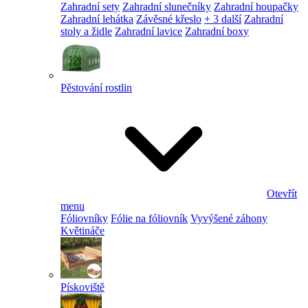
Zahradní sety
Zahradní slunečníky
Zahradní houpačky
Zahradní lehátka
Závěsné křeslo
+ 3 další
Zahradní
stoly a židle
Zahradní lavice
Zahradní boxy
Pěstování rostlin
Otevřít
menu
Fóliovníky
Fólie na fóliovník
Vyvýšené záhony
Květináče
Pískoviště