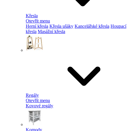
Křesla
Otevřít menu
Herní křesla
Křesla ušáky
Kancelářské křesla
Houpací
křesla
Masážní křesla
Regály
Otevřít menu
Kovové regály
Komody