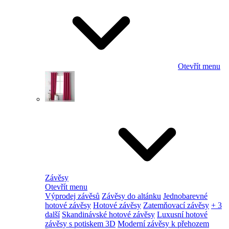
Otevřít menu
Závěsy
Otevřít menu
Výprodej závěsů
Závěsy do altánku
Jednobarevné
hotové závěsy
Hotové závěsy
Zatemňovací závěsy
+ 3
další
Skandinávské hotové závěsy
Luxusní hotové
závěsy s potiskem 3D
Moderní závěsy k přehozem