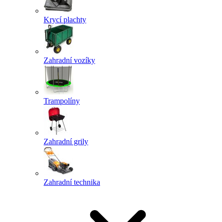
Krycí plachty
Zahradní vozíky
Trampolíny
Zahradní grily
Zahradní technika