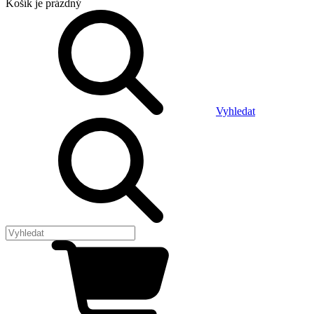
Košík
je prázdný
Vyhledat