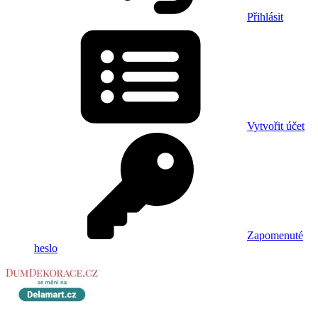
Přihlásit
Vytvořit účet
Zapomenuté
heslo