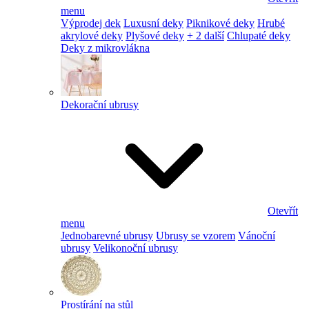
menu
Výprodej dek
Luxusní deky
Piknikové deky
Hrubé
akrylové deky
Plyšové deky
+ 2 další
Chlupaté deky
Deky z mikrovlákna
Dekorační ubrusy
Otevřít
menu
Jednobarevné ubrusy
Ubrusy se vzorem
Vánoční
ubrusy
Velikonoční ubrusy
Prostírání na stůl