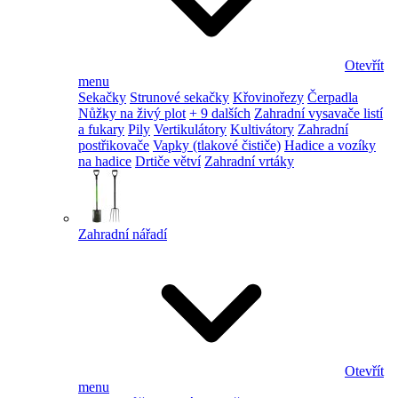
Otevřít
menu
Sekačky
Strunové sekačky
Křovinořezy
Čerpadla
Nůžky na živý plot
+ 9 dalších
Zahradní vysavače listí
a fukary
Pily
Vertikulátory
Kultivátory
Zahradní
postřikovače
Vapky (tlakové čističe)
Hadice a vozíky
na hadice
Drtiče větví
Zahradní vrtáky
Zahradní nářadí
Otevřít
menu