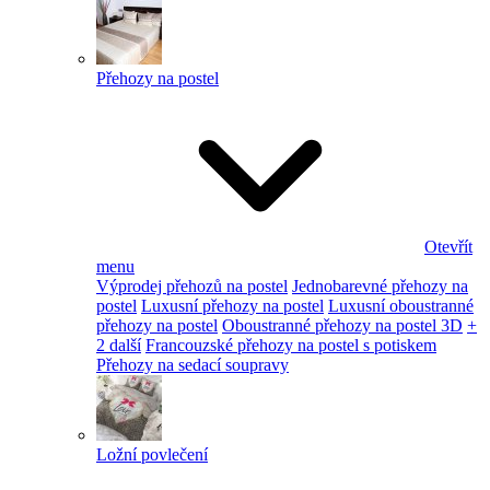
Přehozy na postel
Otevřít
menu
Výprodej přehozů na postel
Jednobarevné přehozy na
postel
Luxusní přehozy na postel
Luxusní oboustranné
přehozy na postel
Oboustranné přehozy na postel 3D
+
2 další
Francouzské přehozy na postel s potiskem
Přehozy na sedací soupravy
Ložní povlečení