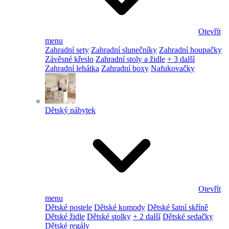
Otevřít
menu
Zahradní sety
Zahradní slunečníky
Zahradní houpačky
Závěsné křeslo
Zahradní stoly a židle
+ 3 další
Zahradní lehátka
Zahradní boxy
Nafukovačky
Dětský nábytek
Otevřít
menu
Dětské postele
Dětské komody
Dětské šatní skříně
Dětské židle
Dětské stolky
+ 2 další
Dětské sedačky
Dětské regály