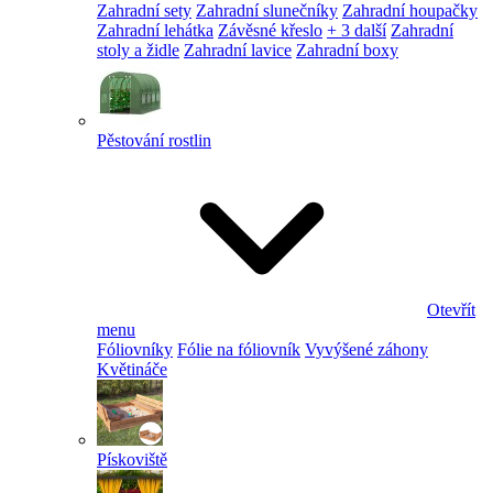
Zahradní sety
Zahradní slunečníky
Zahradní houpačky
Zahradní lehátka
Závěsné křeslo
+ 3 další
Zahradní
stoly a židle
Zahradní lavice
Zahradní boxy
Pěstování rostlin
Otevřít
menu
Fóliovníky
Fólie na fóliovník
Vyvýšené záhony
Květináče
Pískoviště