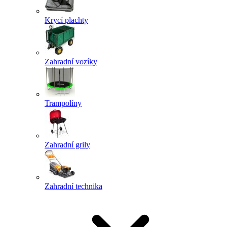
Krycí plachty
Zahradní vozíky
Trampolíny
Zahradní grily
Zahradní technika