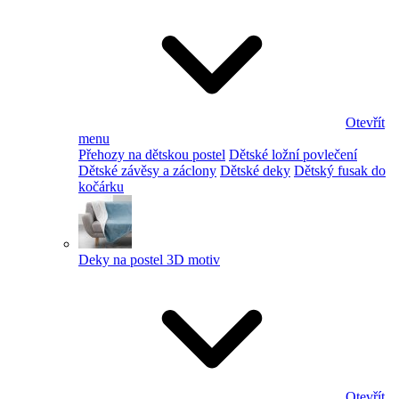
Otevřít
menu
Přehozy na dětskou postel
Dětské ložní povlečení
Dětské závěsy a záclony
Dětské deky
Dětský fusak do
kočárku
Deky na postel 3D motiv
Otevřít