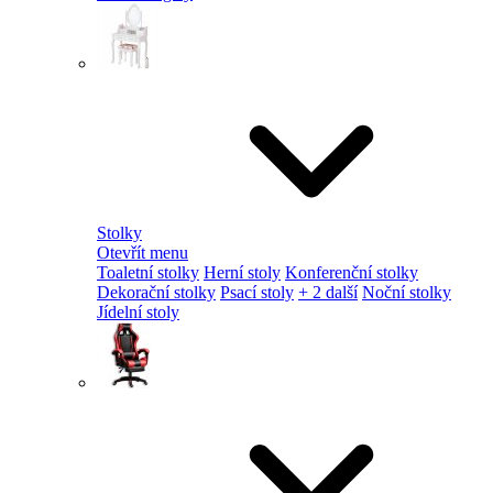
Stolky
Otevřít menu
Toaletní stolky
Herní stoly
Konferenční stolky
Dekorační stolky
Psací stoly
+ 2 další
Noční stolky
Jídelní stoly