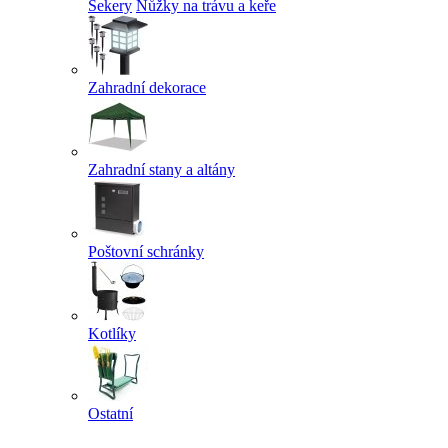
Sekery
Nůžky na trávu a keře
Zahradní dekorace
Zahradní stany a altány
Poštovní schránky
Kotlíky
Ostatní