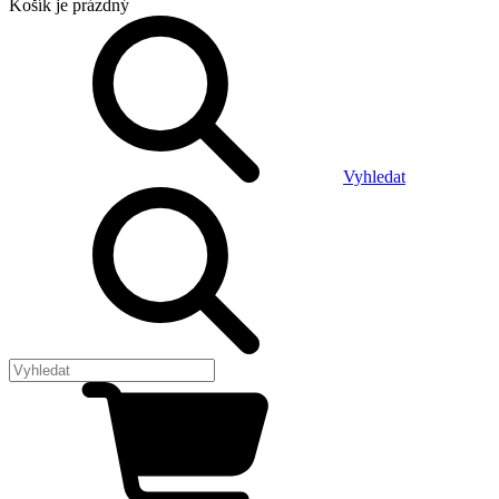
Košík
je prázdný
Vyhledat