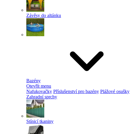
Závěsy do altánku
Bazény
Otevřít menu
Nafukovačky
Příslušenství pro bazény
Plážové osušky
Zahradní sprchy
Stínicí tkaniny