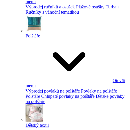
menu
Výprodej ručníků a osušek
Plážové osušky
Turban
Ručníky s vánoční tematikou
Polštáře
Otevřít
menu
Výprodej povlaků na polštáře
Povlaky na polštáře
Polštáře
Chlupaté povlaky na polštáře
Dětské povlaky
na polštáře
Dětský textil