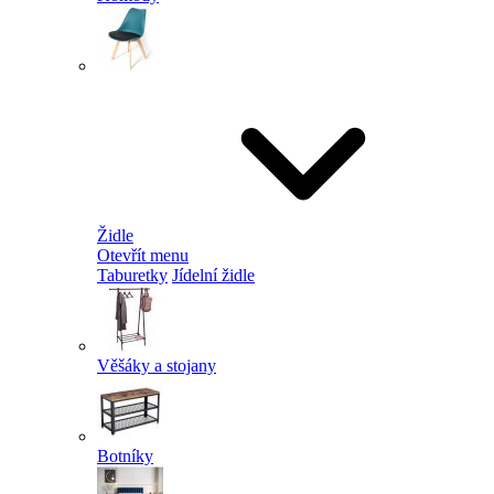
Židle
Otevřít menu
Taburetky
Jídelní židle
Věšáky a stojany
Botníky