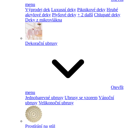
menu
Výprodej dek
Luxusní deky
Piknikové deky
Hrubé
akrylové deky
Plyšové deky
+ 2 další
Chlupaté deky
Deky z mikrovlákna
Dekorační ubrusy
Otevřít
menu
Jednobarevné ubrusy
Ubrusy se vzorem
Vánoční
ubrusy
Velikonoční ubrusy
Prostírání na stůl