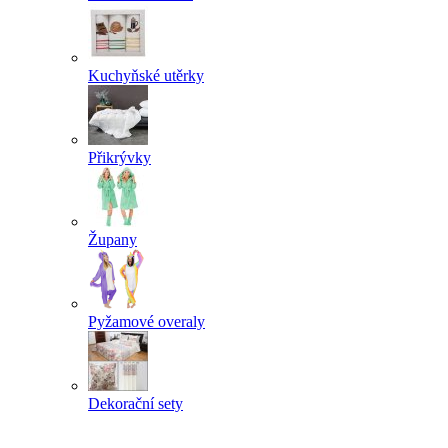
Kuchyňské utěrky
Přikrývky
Župany
Pyžamové overaly
Dekorační sety