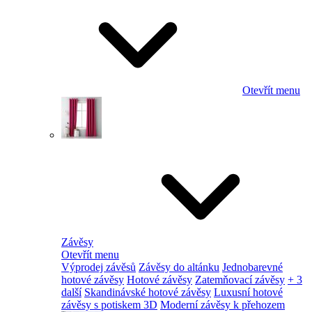
Otevřít menu
Závěsy
Otevřít menu
Výprodej závěsů
Závěsy do altánku
Jednobarevné
hotové závěsy
Hotové závěsy
Zatemňovací závěsy
+ 3
další
Skandinávské hotové závěsy
Luxusní hotové
závěsy s potiskem 3D
Moderní závěsy k přehozem