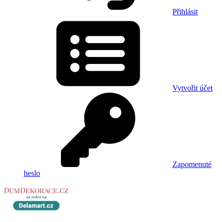
Přihlásit
Vytvořit účet
Zapomenuté
heslo