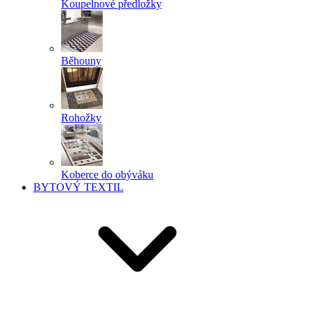
Koupelnové předložky
Běhouny
Rohožky
Koberce do obýváku
BYTOVÝ TEXTIL