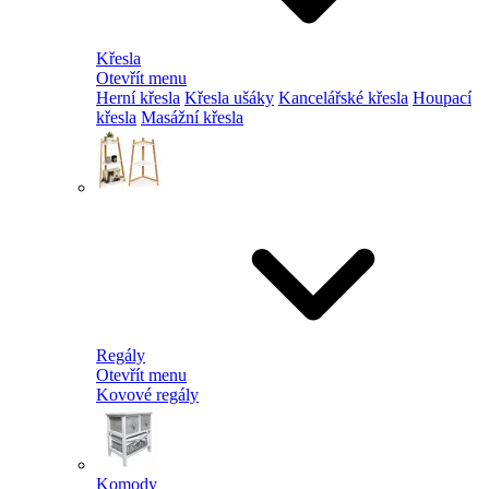
Křesla
Otevřít menu
Herní křesla
Křesla ušáky
Kancelářské křesla
Houpací
křesla
Masážní křesla
Regály
Otevřít menu
Kovové regály
Komody