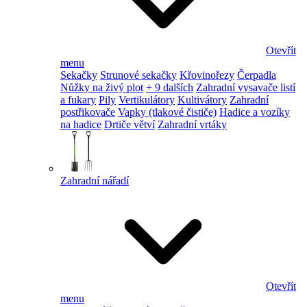
Otevřít
menu
Sekačky
Strunové sekačky
Křovinořezy
Čerpadla
Nůžky na živý plot
+ 9 dalších
Zahradní vysavače listí
a fukary
Pily
Vertikulátory
Kultivátory
Zahradní
postřikovače
Vapky (tlakové čističe)
Hadice a vozíky
na hadice
Drtiče větví
Zahradní vrtáky
Zahradní nářadí
Otevřít
menu