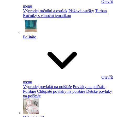
Otevřít
menu
Výprodej ručníků a osušek
Plážové osušky
Turban
Ručníky s vánoční tematikou
Polštáře
Otevřít
menu
Výprodej povlaků na polštáře
Povlaky na polštáře
Polštáře
Chlupaté povlaky na polštáře
Dětské povlaky
na polštáře