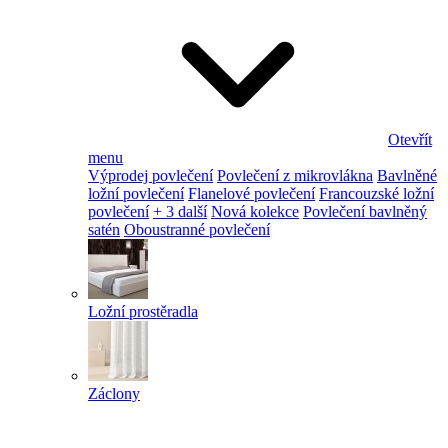
Otevřít
menu
Výprodej povlečení
Povlečení z mikrovlákna
Bavlněné
ložní povlečení
Flanelové povlečení
Francouzské ložní
povlečení
+ 3 další
Nová kolekce
Povlečení bavlněný
satén
Oboustranné povlečení
Ložní prostěradla
Záclony