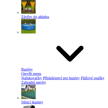
Závěsy do altánku
Bazény
Otevřít menu
Nafukovačky
Příslušenství pro bazény
Plážové osušky
Zahradní sprchy
Stínicí tkaniny