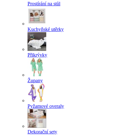
Prostírání na stůl
Kuchyňské utěrky
Přikrývky
Župany
Pyžamové overaly
Dekorační sety