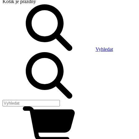
Košík
je prázdný
Vyhledat