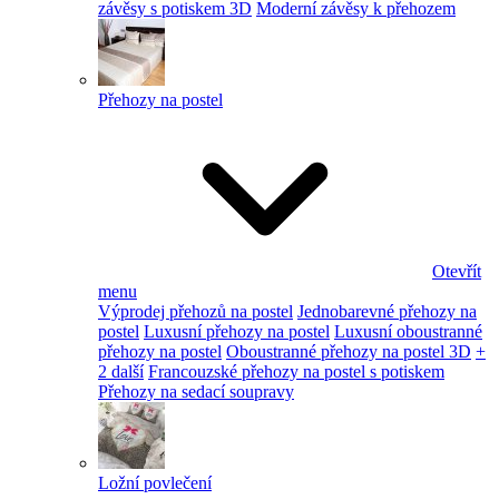
závěsy s potiskem 3D
Moderní závěsy k přehozem
Přehozy na postel
Otevřít
menu
Výprodej přehozů na postel
Jednobarevné přehozy na
postel
Luxusní přehozy na postel
Luxusní oboustranné
přehozy na postel
Oboustranné přehozy na postel 3D
+
2 další
Francouzské přehozy na postel s potiskem
Přehozy na sedací soupravy
Ložní povlečení