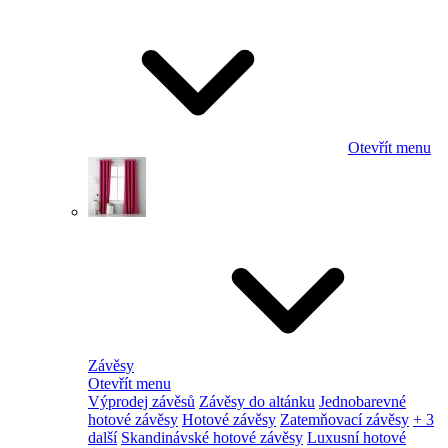
Otevřít menu
Závěsy
Otevřít menu
Výprodej závěsů
Závěsy do altánku
Jednobarevné
hotové závěsy
Hotové závěsy
Zatemňovací závěsy
+ 3
další
Skandinávské hotové závěsy
Luxusní hotové