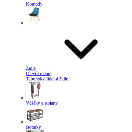
Komody
Židle
Otevřít menu
Taburetky
Jídelní židle
Věšáky a stojany
Botníky