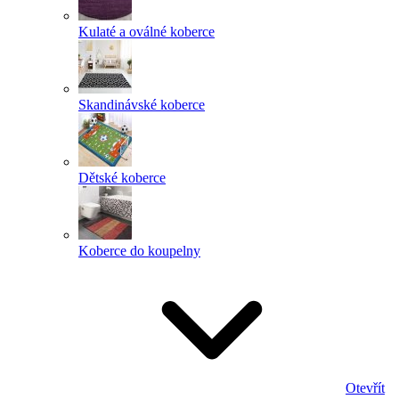
Kulaté a oválné koberce
Skandinávské koberce
Dětské koberce
Koberce do koupelny
Otevřít