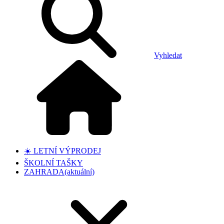
Vyhledat
☀️ LETNÍ VÝPRODEJ
ŠKOLNÍ TAŠKY
ZAHRADA
(aktuální)