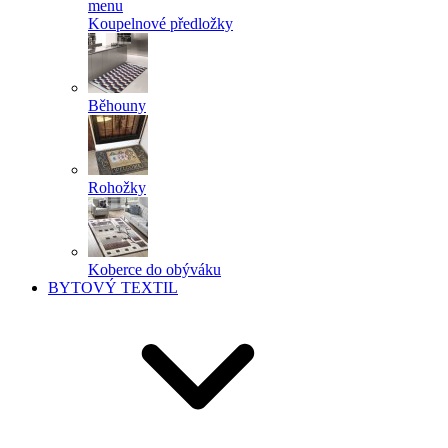
menu
Koupelnové předložky
Běhouny
Rohožky
Koberce do obýváku
BYTOVÝ TEXTIL