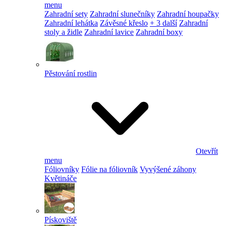
menu
Zahradní sety
Zahradní slunečníky
Zahradní houpačky
Zahradní lehátka
Závěsné křeslo
+ 3 další
Zahradní
stoly a židle
Zahradní lavice
Zahradní boxy
Pěstování rostlin
Otevřít
menu
Fóliovníky
Fólie na fóliovník
Vyvýšené záhony
Květináče
Pískoviště