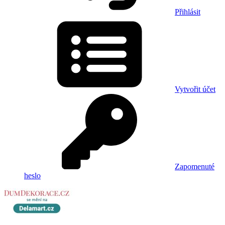
Přihlásit
Vytvořit účet
Zapomenuté
heslo