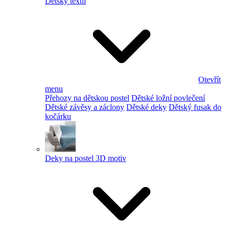
Dětský textil
Otevřít
menu
Přehozy na dětskou postel
Dětské ložní povlečení
Dětské závěsy a záclony
Dětské deky
Dětský fusak do
kočárku
Deky na postel 3D motiv