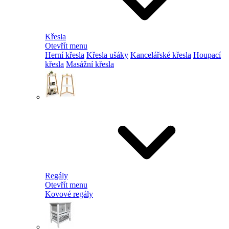
Křesla
Otevřít menu
Herní křesla
Křesla ušáky
Kancelářské křesla
Houpací
křesla
Masážní křesla
Regály
Otevřít menu
Kovové regály