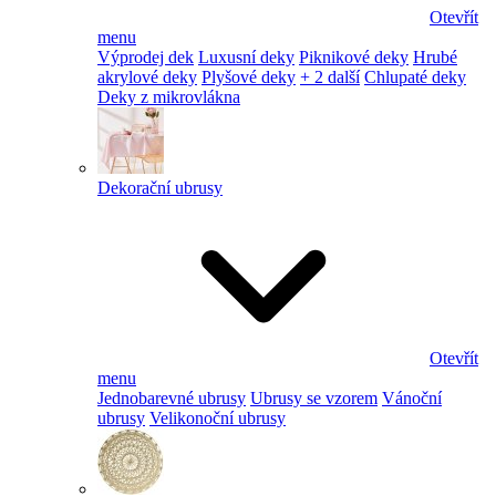
Otevřít
menu
Výprodej dek
Luxusní deky
Piknikové deky
Hrubé
akrylové deky
Plyšové deky
+ 2 další
Chlupaté deky
Deky z mikrovlákna
Dekorační ubrusy
Otevřít
menu
Jednobarevné ubrusy
Ubrusy se vzorem
Vánoční
ubrusy
Velikonoční ubrusy