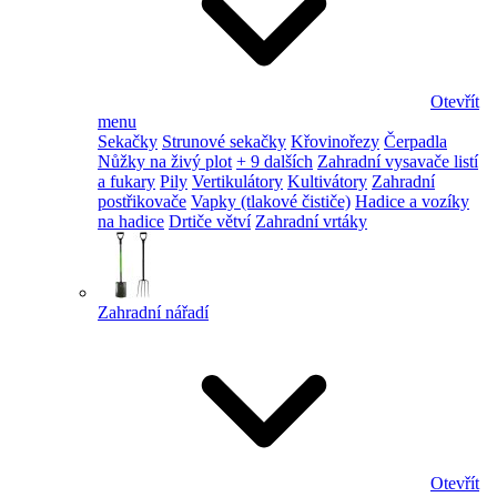
Otevřít
menu
Sekačky
Strunové sekačky
Křovinořezy
Čerpadla
Nůžky na živý plot
+ 9 dalších
Zahradní vysavače listí
a fukary
Pily
Vertikulátory
Kultivátory
Zahradní
postřikovače
Vapky (tlakové čističe)
Hadice a vozíky
na hadice
Drtiče větví
Zahradní vrtáky
Zahradní nářadí
Otevřít