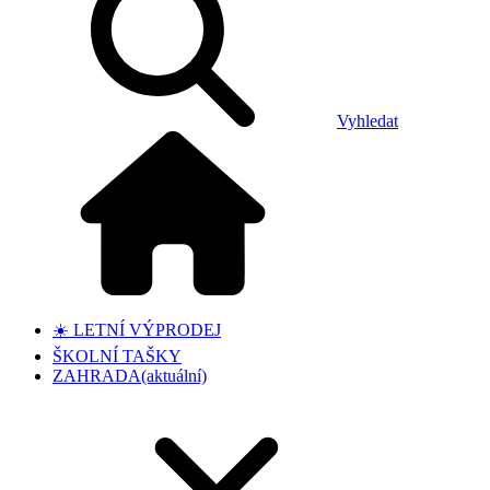
Vyhledat
☀️ LETNÍ VÝPRODEJ
ŠKOLNÍ TAŠKY
ZAHRADA
(aktuální)