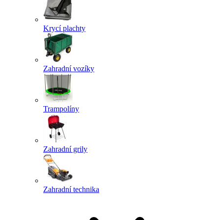
Krycí plachty
Zahradní vozíky
Trampolíny
Zahradní grily
Zahradní technika