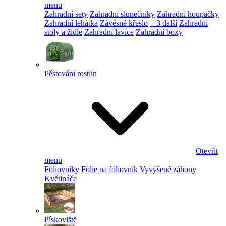
menu
Zahradní sety
Zahradní slunečníky
Zahradní houpačky
Zahradní lehátka
Závěsné křeslo
+ 3 další
Zahradní
stoly a židle
Zahradní lavice
Zahradní boxy
Pěstování rostlin
Otevřít
menu
Fóliovníky
Fólie na fóliovník
Vyvýšené záhony
Květináče
Pískoviště