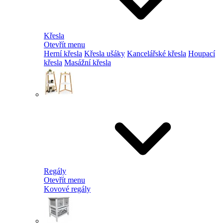
Křesla
Otevřít menu
Herní křesla
Křesla ušáky
Kancelářské křesla
Houpací
křesla
Masážní křesla
Regály
Otevřít menu
Kovové regály