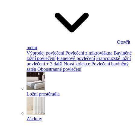
Otevřít
menu
Výprodej povlečení
Povlečení z mikrovlákna
Bavlněné
ložní povlečení
Flanelové povlečení
Francouzské ložní
povlečení
+ 3 další
Nová kolekce
Povlečení bavlněný
satén
Oboustranné povlečení
Ložní prostěradla
Záclony