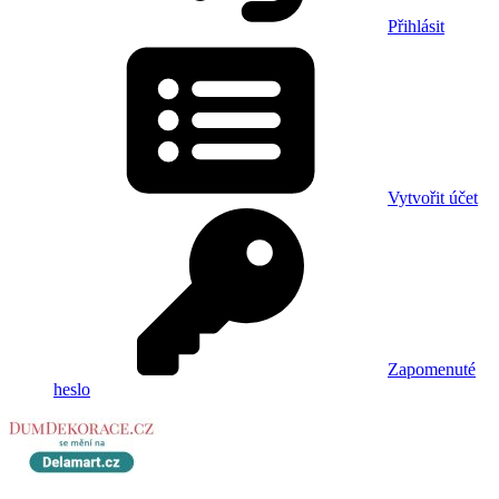
Přihlásit
Vytvořit účet
Zapomenuté
heslo