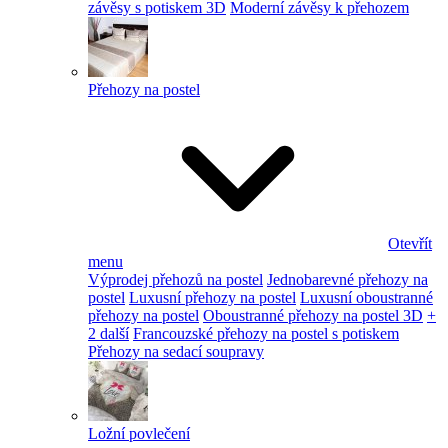
závěsy s potiskem 3D
Moderní závěsy k přehozem
Přehozy na postel
Otevřít
menu
Výprodej přehozů na postel
Jednobarevné přehozy na
postel
Luxusní přehozy na postel
Luxusní oboustranné
přehozy na postel
Oboustranné přehozy na postel 3D
+
2 další
Francouzské přehozy na postel s potiskem
Přehozy na sedací soupravy
Ložní povlečení