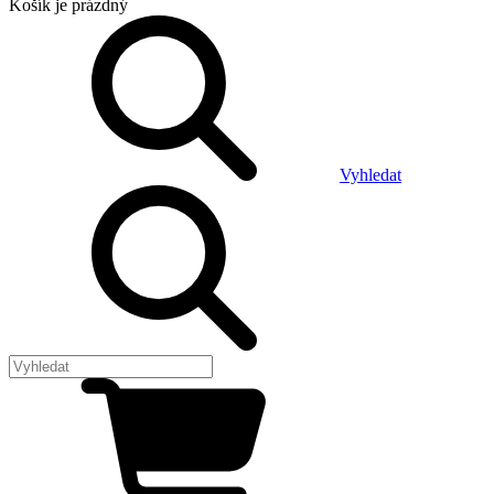
Košík
je prázdný
Vyhledat