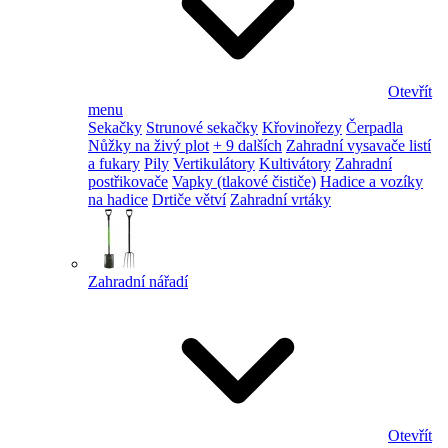
Otevřít
menu
Sekačky
Strunové sekačky
Křovinořezy
Čerpadla
Nůžky na živý plot
+ 9 dalších
Zahradní vysavače listí
a fukary
Pily
Vertikulátory
Kultivátory
Zahradní
postřikovače
Vapky (tlakové čističe)
Hadice a vozíky
na hadice
Drtiče větví
Zahradní vrtáky
Zahradní nářadí
Otevřít