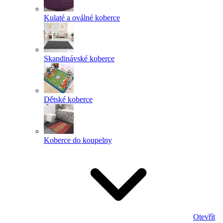
Kulaté a oválné koberce
Skandinávské koberce
Dětské koberce
Koberce do koupelny
Otevřít