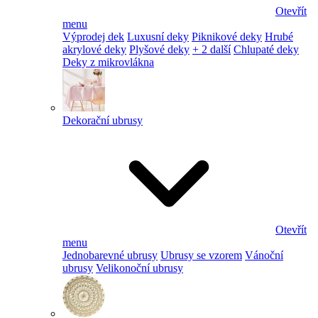
Otevřít
menu
Výprodej dek
Luxusní deky
Piknikové deky
Hrubé
akrylové deky
Plyšové deky
+ 2 další
Chlupaté deky
Deky z mikrovlákna
Dekorační ubrusy
Otevřít
menu
Jednobarevné ubrusy
Ubrusy se vzorem
Vánoční
ubrusy
Velikonoční ubrusy