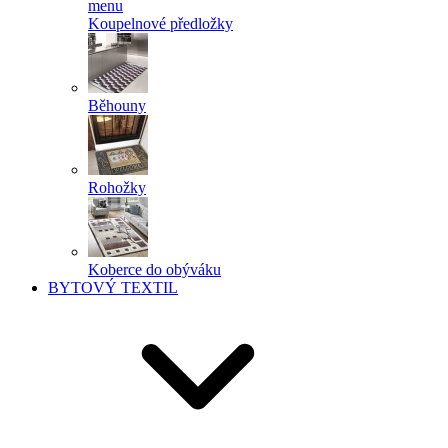
menu
Koupelnové předložky
Běhouny
Rohožky
Koberce do obýváku
BYTOVÝ TEXTIL