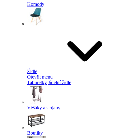
Komody
Židle
Otevřít menu
Taburetky
Jídelní židle
Věšáky a stojany
Botníky