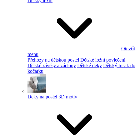
Dětský textil
Otevřít
menu
Přehozy na dětskou postel
Dětské ložní povlečení
Dětské závěsy a záclony
Dětské deky
Dětský fusak do
kočárku
Deky na postel 3D motiv