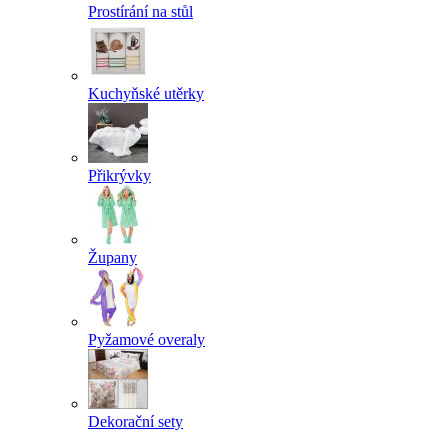
Prostírání na stůl
Kuchyňské utěrky
Přikrývky
Župany
Pyžamové overaly
Dekorační sety