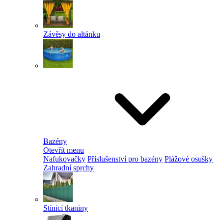
Závěsy do altánku
Bazény
Otevřít menu
Nafukovačky
Příslušenství pro bazény
Plážové osušky
Zahradní sprchy
Stínicí tkaniny