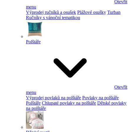
Otevřít
menu
Výprodej ručníků a osušek
Plážové osušky
Turban
Ručníky s vánoční tematikou
Polštáře
Otevřít
menu
Výprodej povlaků na polštáře
Povlaky na polštáře
Polštáře
Chlupaté povlaky na polštáře
Dětské povlaky
na polštáře