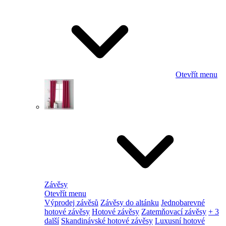
Otevřít menu
Závěsy
Otevřít menu
Výprodej závěsů
Závěsy do altánku
Jednobarevné
hotové závěsy
Hotové závěsy
Zatemňovací závěsy
+ 3
další
Skandinávské hotové závěsy
Luxusní hotové