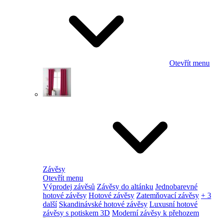
Otevřít menu
Závěsy
Otevřít menu
Výprodej závěsů
Závěsy do altánku
Jednobarevné
hotové závěsy
Hotové závěsy
Zatemňovací závěsy
+ 3
další
Skandinávské hotové závěsy
Luxusní hotové
závěsy s potiskem 3D
Moderní závěsy k přehozem