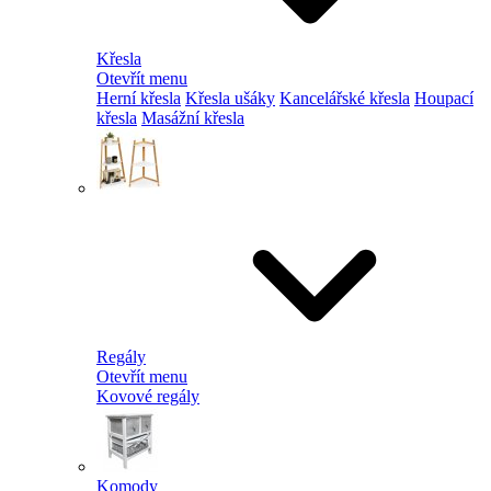
Křesla
Otevřít menu
Herní křesla
Křesla ušáky
Kancelářské křesla
Houpací
křesla
Masážní křesla
Regály
Otevřít menu
Kovové regály
Komody