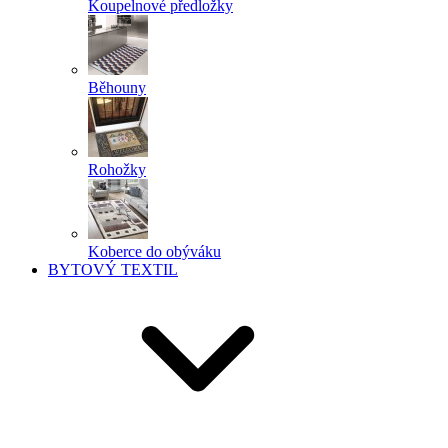
Koupelnové předložky
Běhouny
Rohožky
Koberce do obýváku
BYTOVÝ TEXTIL