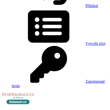
Přihlásit
Vytvořit účet
Zapomenuté
heslo