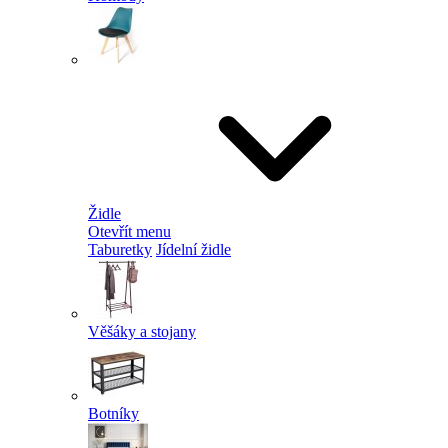
Židle
Otevřít menu
Taburetky
Jídelní židle
Věšáky a stojany
Botníky