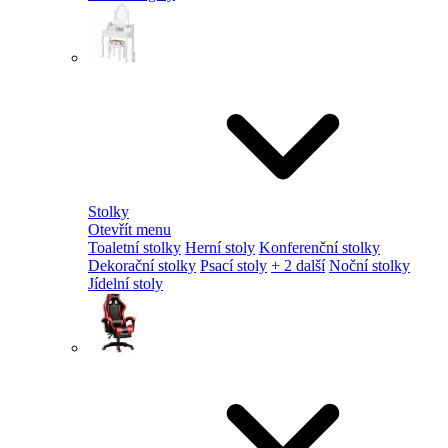
Stolky
Otevřít menu
Toaletní stolky
Herní stoly
Konferenční stolky
Dekorační stolky
Psací stoly
+ 2 další
Noční stolky
Jídelní stoly