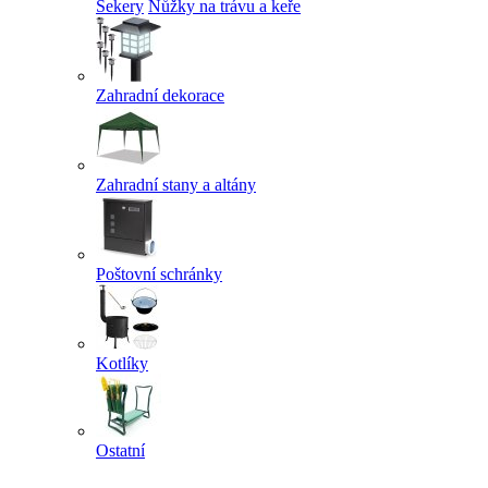
Sekery
Nůžky na trávu a keře
Zahradní dekorace
Zahradní stany a altány
Poštovní schránky
Kotlíky
Ostatní