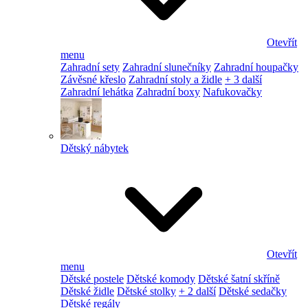
Otevřít
menu
Zahradní sety
Zahradní slunečníky
Zahradní houpačky
Závěsné křeslo
Zahradní stoly a židle
+ 3 další
Zahradní lehátka
Zahradní boxy
Nafukovačky
Dětský nábytek
Otevřít
menu
Dětské postele
Dětské komody
Dětské šatní skříně
Dětské židle
Dětské stolky
+ 2 další
Dětské sedačky
Dětské regály