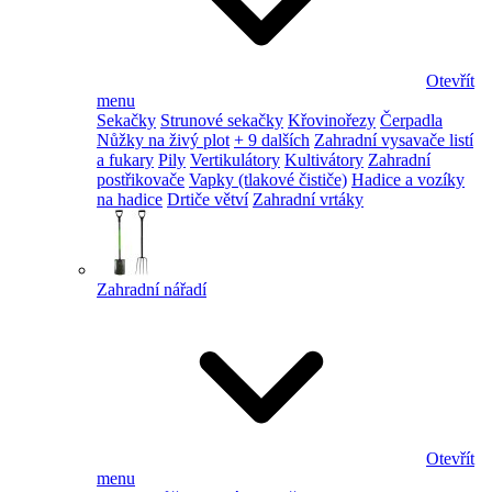
Otevřít
menu
Sekačky
Strunové sekačky
Křovinořezy
Čerpadla
Nůžky na živý plot
+ 9 dalších
Zahradní vysavače listí
a fukary
Pily
Vertikulátory
Kultivátory
Zahradní
postřikovače
Vapky (tlakové čističe)
Hadice a vozíky
na hadice
Drtiče větví
Zahradní vrtáky
Zahradní nářadí
Otevřít
menu