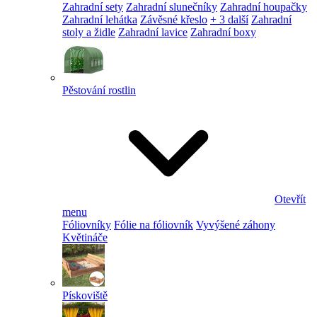
Zahradní sety
Zahradní slunečníky
Zahradní houpačky
Zahradní lehátka
Závěsné křeslo
+ 3 další
Zahradní
stoly a židle
Zahradní lavice
Zahradní boxy
Pěstování rostlin
Otevřít
menu
Fóliovníky
Fólie na fóliovník
Vyvýšené záhony
Květináče
Pískoviště