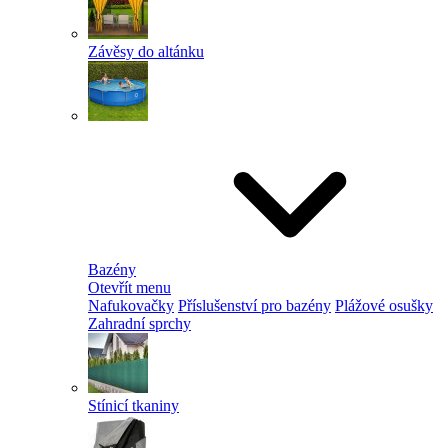
Závěsy do altánku
Bazény
Otevřít menu
Nafukovačky
Příslušenství pro bazény
Plážové osušky
Zahradní sprchy
Stínicí tkaniny