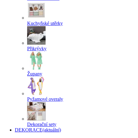
Kuchyňské utěrky
Přikrývky
Župany
Pyžamové overaly
Dekorační sety
DEKORACE
(aktuální)