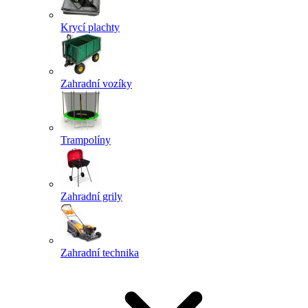
Krycí plachty
Zahradní vozíky
Trampolíny
Zahradní grily
Zahradní technika