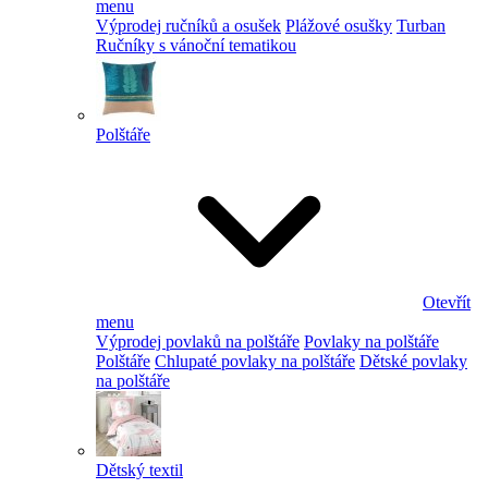
menu
Výprodej ručníků a osušek
Plážové osušky
Turban
Ručníky s vánoční tematikou
Polštáře
Otevřít
menu
Výprodej povlaků na polštáře
Povlaky na polštáře
Polštáře
Chlupaté povlaky na polštáře
Dětské povlaky
na polštáře
Dětský textil