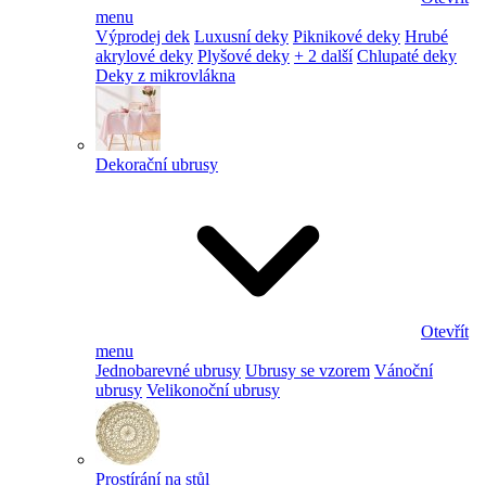
menu
Výprodej dek
Luxusní deky
Piknikové deky
Hrubé
akrylové deky
Plyšové deky
+ 2 další
Chlupaté deky
Deky z mikrovlákna
Dekorační ubrusy
Otevřít
menu
Jednobarevné ubrusy
Ubrusy se vzorem
Vánoční
ubrusy
Velikonoční ubrusy
Prostírání na stůl