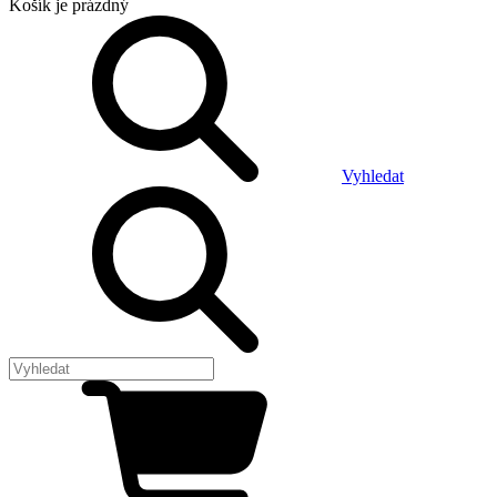
Košík
je prázdný
Vyhledat