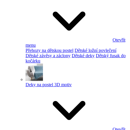
Otevřít
menu
Přehozy na dětskou postel
Dětské ložní povlečení
Dětské závěsy a záclony
Dětské deky
Dětský fusak do
kočárku
Deky na postel 3D motiv
Otevřít