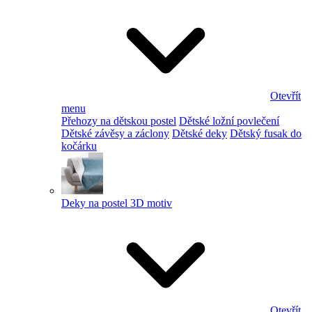
Otevřít
menu
Přehozy na dětskou postel
Dětské ložní povlečení
Dětské závěsy a záclony
Dětské deky
Dětský fusak do
kočárku
Deky na postel 3D motiv
Otevřít