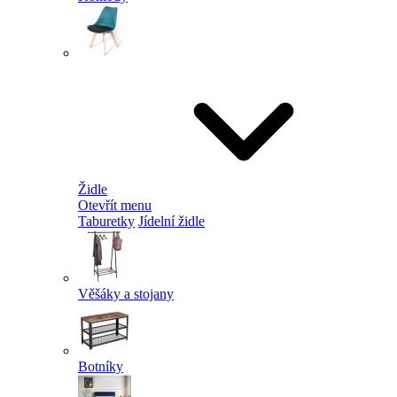
Židle
Otevřít menu
Taburetky
Jídelní židle
Věšáky a stojany
Botníky