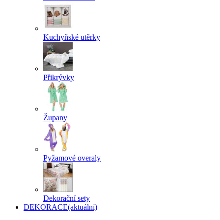
Kuchyňské utěrky
Přikrývky
Župany
Pyžamové overaly
Dekorační sety
DEKORACE
(aktuální)