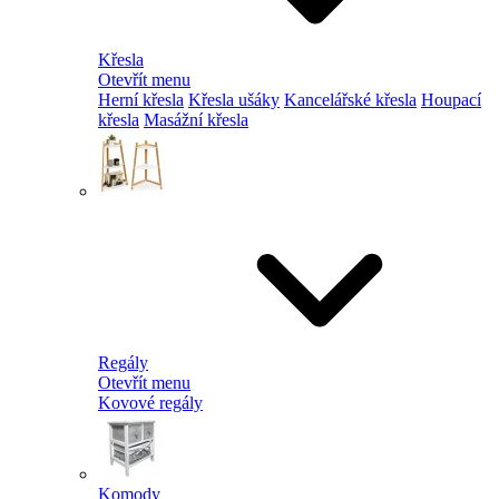
Křesla
Otevřít menu
Herní křesla
Křesla ušáky
Kancelářské křesla
Houpací
křesla
Masážní křesla
Regály
Otevřít menu
Kovové regály
Komody