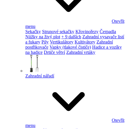
Otevřít
menu
Sekačky
Strunové sekačky
Křovinořezy
Čerpadla
Nůžky na živý plot
+ 9 dalších
Zahradní vysavače listí
a fukary
Pily
Vertikulátory
Kultivátory
Zahradní
postřikovače
Vapky (tlakové čističe)
Hadice a vozíky
na hadice
Drtiče větví
Zahradní vrtáky
Zahradní nářadí
Otevřít
menu