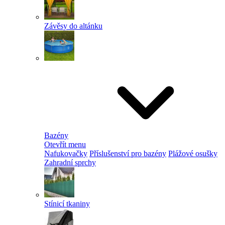
Závěsy do altánku
Bazény
Otevřít menu
Nafukovačky
Příslušenství pro bazény
Plážové osušky
Zahradní sprchy
Stínicí tkaniny