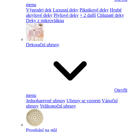
menu
Výprodej dek
Luxusní deky
Piknikové deky
Hrubé
akrylové deky
Plyšové deky
+ 2 další
Chlupaté deky
Deky z mikrovlákna
Dekorační ubrusy
Otevřít
menu
Jednobarevné ubrusy
Ubrusy se vzorem
Vánoční
ubrusy
Velikonoční ubrusy
Prostírání na stůl