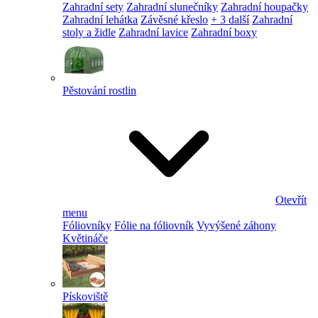
Zahradní sety
Zahradní slunečníky
Zahradní houpačky
Zahradní lehátka
Závěsné křeslo
+ 3 další
Zahradní
stoly a židle
Zahradní lavice
Zahradní boxy
Pěstování rostlin
Otevřít
menu
Fóliovníky
Fólie na fóliovník
Vyvýšené záhony
Květináče
Pískoviště