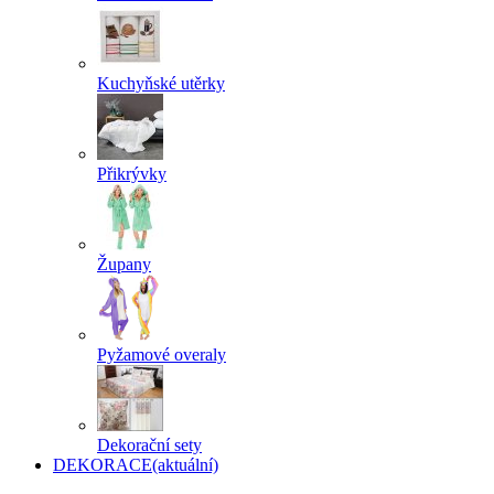
Kuchyňské utěrky
Přikrývky
Župany
Pyžamové overaly
Dekorační sety
DEKORACE
(aktuální)