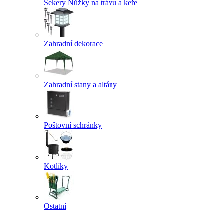
Sekery
Nůžky na trávu a keře
Zahradní dekorace
Zahradní stany a altány
Poštovní schránky
Kotlíky
Ostatní