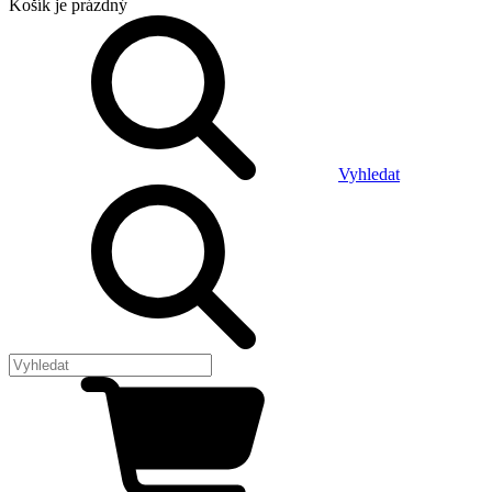
Košík
je prázdný
Vyhledat