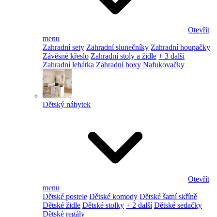
Otevřít
menu
Zahradní sety
Zahradní slunečníky
Zahradní houpačky
Závěsné křeslo
Zahradní stoly a židle
+ 3 další
Zahradní lehátka
Zahradní boxy
Nafukovačky
Dětský nábytek
Otevřít
menu
Dětské postele
Dětské komody
Dětské šatní skříně
Dětské židle
Dětské stolky
+ 2 další
Dětské sedačky
Dětské regály