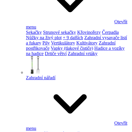
Otevřít
menu
Sekačky
Strunové sekačky
Křovinořezy
Čerpadla
Nůžky na živý plot
+ 9 dalších
Zahradní vysavače listí
a fukary
Pily
Vertikulátory
Kultivátory
Zahradní
postřikovače
Vapky (tlakové čističe)
Hadice a vozíky
na hadice
Drtiče větví
Zahradní vrtáky
Zahradní nářadí
Otevřít
menu