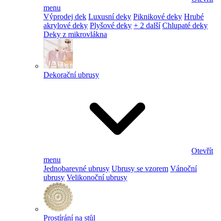
menu
Výprodej dek
Luxusní deky
Piknikové deky
Hrubé
akrylové deky
Plyšové deky
+ 2 další
Chlupaté deky
Deky z mikrovlákna
Dekorační ubrusy
Otevřít
menu
Jednobarevné ubrusy
Ubrusy se vzorem
Vánoční
ubrusy
Velikonoční ubrusy
Prostírání na stůl