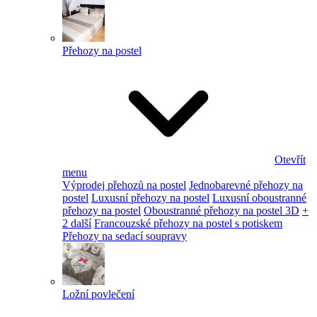
Přehozy na postel
Otevřít
menu
Výprodej přehozů na postel
Jednobarevné přehozy na
postel
Luxusní přehozy na postel
Luxusní oboustranné
přehozy na postel
Oboustranné přehozy na postel 3D
+
2 další
Francouzské přehozy na postel s potiskem
Přehozy na sedací soupravy
Ložní povlečení