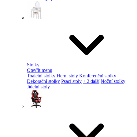
Stolky
Otevřít menu
Toaletní stolky
Herní stoly
Konferenční stolky
Dekorační stolky
Psací stoly
+ 2 další
Noční stolky
Jídelní stoly