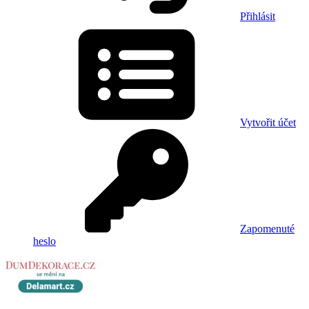
Přihlásit
Vytvořit účet
Zapomenuté
heslo