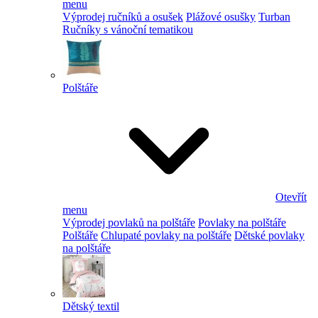
menu
Výprodej ručníků a osušek
Plážové osušky
Turban
Ručníky s vánoční tematikou
Polštáře
Otevřít
menu
Výprodej povlaků na polštáře
Povlaky na polštáře
Polštáře
Chlupaté povlaky na polštáře
Dětské povlaky
na polštáře
Dětský textil