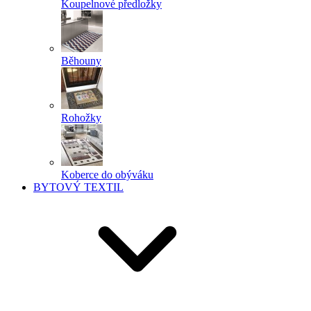
Koupelnové předložky
Běhouny
Rohožky
Koberce do obýváku
BYTOVÝ TEXTIL