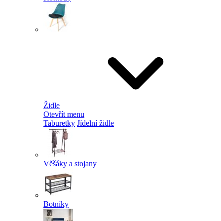
Židle
Otevřít menu
Taburetky
Jídelní židle
Věšáky a stojany
Botníky