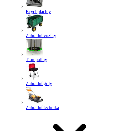
Krycí plachty
Zahradní vozíky
Trampolíny
Zahradní grily
Zahradní technika