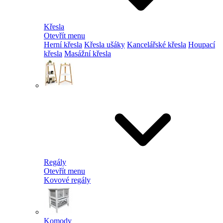
Křesla
Otevřít menu
Herní křesla
Křesla ušáky
Kancelářské křesla
Houpací
křesla
Masážní křesla
Regály
Otevřít menu
Kovové regály
Komody