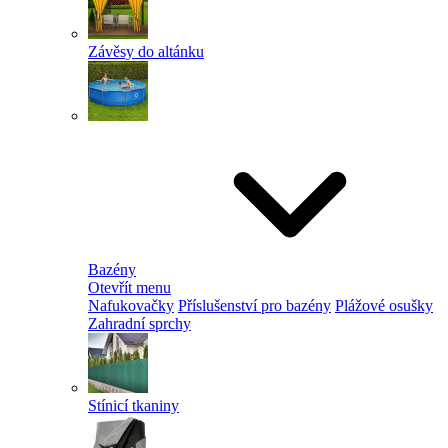
Závěsy do altánku
Bazény
Otevřít menu
Nafukovačky
Příslušenství pro bazény
Plážové osušky
Zahradní sprchy
Stínicí tkaniny