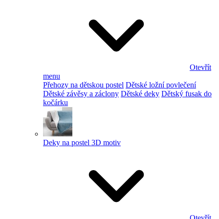
Otevřít
menu
Přehozy na dětskou postel
Dětské ložní povlečení
Dětské závěsy a záclony
Dětské deky
Dětský fusak do
kočárku
Deky na postel 3D motiv
Otevřít