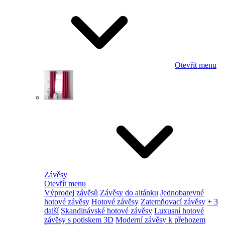
Otevřít menu
Závěsy
Otevřít menu
Výprodej závěsů
Závěsy do altánku
Jednobarevné
hotové závěsy
Hotové závěsy
Zatemňovací závěsy
+ 3
další
Skandinávské hotové závěsy
Luxusní hotové
závěsy s potiskem 3D
Moderní závěsy k přehozem